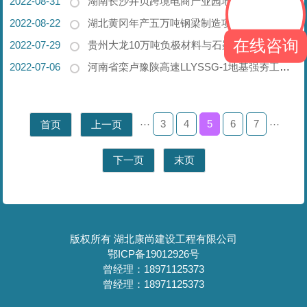
2022-08-31
湖南长沙井贝跨境电商产业园地基强夯工程【康尚强夯承建】
2022-08-22
湖北黄冈年产五万吨钢梁制造项目强夯工程【康尚强夯承建】
在线咨询
2022-07-29
贵州大龙10万吨负极材料与石墨超高提纯应用项目强夯工程【康尚强夯承建】
2022-07-06
河南省栾卢豫陕高速LLYSSG-1地基强夯工程【康尚强夯承建】
3
4
5
6
7
首页
上一页
···
···
下一页
末页
版权所有 湖北康尚建设工程有限公司
鄂ICP备19012926号
曾经理：18971125373
曾经理：18971125373