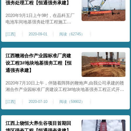
告、设计图纸，建筑物各边线和角
强夯处理工程【恒通强夯承建】
点位置；2、负责现场场地三通一
平，确保施工现场道路通畅
2020年9月1日上午9时，在晶科五厂
电池车间地基强夯处理工程施工现
场，随着强夯第一锤的落地，该项
[
江西
]
2020-09-01
阅读（62745）
目正式开工。本次强夯施工总工程
量约38297㎡，其中电池1#车间处理
面积约23301㎡，电池2#车间处理面
积约14996㎡，设计要求强夯采用
江西赣湘合作产业园标准厂房建
3000KN.m夯击能。我项目部员工于
设工程3#地块地基强夯工程【恒
8月31日进入施工现场，开始前期准
通强夯承建】
备工作。项目负责人积极与甲方
2020年7月10日上午，伴随着阵阵的鞭炮声,由我公司承建的赣
湘合作产业园标准厂房建设工程3#地块地基强夯工程正式开工
建设。此工程位于上栗工业园内，总建筑面积76880.0m2，建
[
江西
]
2020-07-10
阅读（59902）
筑物建基面标高118.65，厂区拟生产机械配件，无污染建筑结
构为框架结构，预设基础形式为桩基础。经过勘测其场地的土
层主要为素填土，厂区素填土（Qml
江西上饶恒大养生谷项目首期回
填区强夯工程【恒通强夯承建】