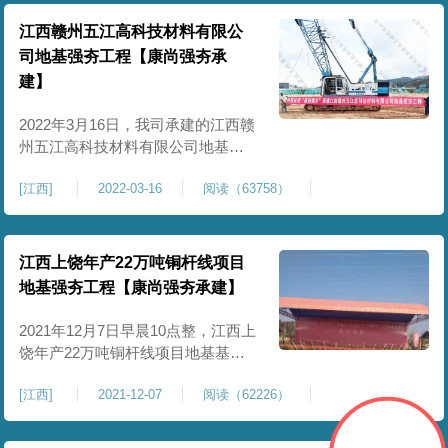
路径直相接，终于安源镇安源村杉
湾里附近，与中环南路顺接。全线
江西赣州五江高科技材料有限公
共设2座桥梁，9座分离立交桥，1座
司地基强夯工程【康尚强夯承
隧道，全线新建电力照明管线、
建】
2022年3月16日，我司承建的江西赣
州五江高科技材料有限公司地基强
夯工程正式进场开工。 该项目位于
[
江西
]
2022-03-16
阅读（63758）
江西省赣州市龙南市龙南经济技术
开发区富康工业园区，项目总占地
面积145亩，拟建厂房（含车间）、
办公楼、仓库等其他配套设施，总
江西上饶年产22万吨铜杆线项目
建筑面积47009平方米，拟采购设
地基强夯工程【康尚强夯承建】
2021年12月7日早晨10点整，江西上
饶年产22万吨铜杆线项目地基基础
举行开工奠基仪式，由我公司承建
[
江西
]
2021-12-07
阅读（62226）
地基强夯工程，开工仪式在上饶市
经开区举行。这是上饶相关地区疫
情解封后，该市一个强势开工的新