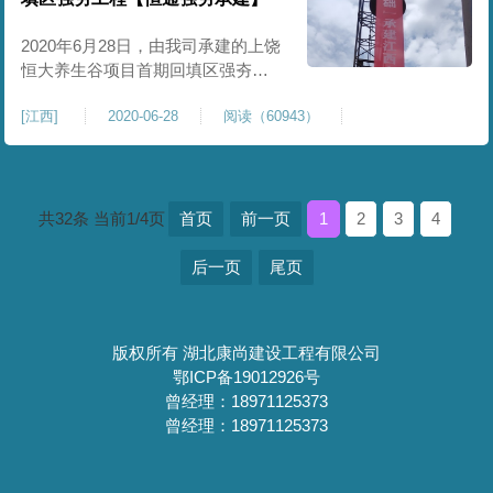
2020年6月28日，由我司承建的上饶
恒大养生谷项目首期回填区强夯工
程正式开工。在一阵震耳的鞭炮声
[
江西
]
2020-06-28
阅读（60943）
中，强夯机缓缓提锤开始夯击，一
声声锤击声，标志着上饶恒大养生
谷项目首期回填区强夯工程正式按
下“启动键”。此工程位于上饶市上饶
大道与320国道交汇处，规划用地约
共32条 当前1/4页
首页
前一页
1
2
3
4
800亩。拟建场区地面标高在80～
115m之间，最大高差约35m。
后一页
尾页
版权所有 湖北康尚建设工程有限公司
鄂ICP备19012926号
曾经理：18971125373
曾经理：18971125373