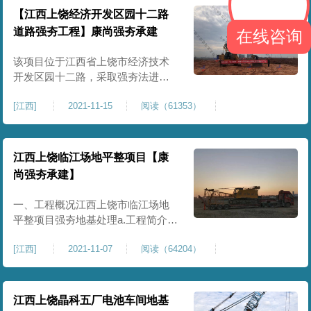
建大项目，项目从签约落户到正式
【江西上饶经济开发区园十二路
动工仅用了4个月时间，为“夺取常态
道路强夯工程】康尚强夯承建
在线咨询
化疫情防控和经济社会发展的双胜
该项目位于江西省上饶市经济技术
开发区园十二路，采取强夯法进行
施工，需进行强夯地基处理的工程
[
江西
]
2021-11-15
阅读（61353）
量约60400㎡，具体按实际施工工程
量计算。开工日期以甲方通知为
准， 强夯施工方案采取两遍点夯，
一遍满夯，强夯施工区域拟采用点
江西上饶临江场地平整项目【康
夯3000kN.m每遍4~6击，满夯
尚强夯承建】
1000kN.m。
一、工程概况江西上饶市临江场地
平整项目强夯地基处理a.工程简介工
程量：70000㎡夯击能：3000KN.m
[
江西
]
2021-11-07
阅读（64204）
区域和5000KN.m区域工程内容：强
夯施工、夯坑平整机械选型：
YTQH350B工期：35个日历天二、
甲方职责1、提供本工程地质勘察报
江西上饶晶科五厂电池车间地基