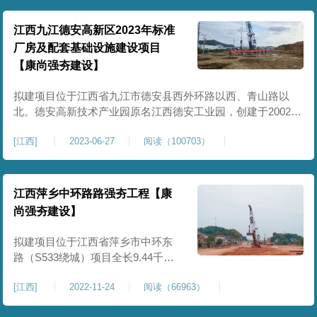
目 建设地点： 江西省九江市永修云
江西九江德安高新区2023年标准
厂房及配套基础设施建设项目
【康尚强夯建设】
拟建项目位于江西省九江市德安县西外环路以西、青山路以
北。德安高新技术产业园原名江西德安工业园，创建于2002年
8月，2016年江西省政府核准园区面积为799公顷。 经过多年
[
江西
]
2023-06-27
阅读（100703）
发展，园区已开发面积达20平方公里，远期规划面积86平方公
里。正火热开工建设的2023年标准厂房及配套基础设
江西萍乡中环路路强夯工程【康
尚强夯建设】
拟建项目位于江西省萍乡市中环东
路（S533绕城）项目全长9.44千
米，拟选位置位于萍乡市安源区境
[
江西
]
2022-11-24
阅读（66963）
内，走向由北至南，起于安源区白
源街萍乡卫校以西附近，与中环北