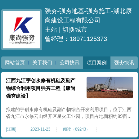
强夯-强夯地基-强夯施工-湖北康
尚建设工程有限公司
主站 |
切换城市
曾经理：18971125373
网站首页
关于我们
公司快讯
项目案例
强夯快讯
江西九江宇创永修有机硅及副产
物综合利用项目强夯工程【康尚
强夯建设】
拟建的宇创永修有机硅及副产物综合开发利用项目，位于江西
省九江市永修云山经开区星火工业园，项目占地面积约89亩，
建设办公楼、生产厂房、仓库等生产及办公用房38000㎡和附
[
江西
]
2023-11-23
阅读（89243）
属设施建设，其中需要进行强夯地基处理的面积约为38000
㎡。项目名称： 宇创永修有机硅及副产物综合开发利用项