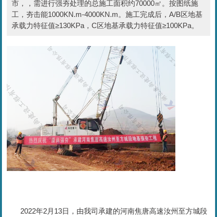
市，，需进行强夯处理的总施工面积约70000㎡。按图纸施
工，夯击能1000KN.m-4000KN.m。施工完成后，A/B区地基
承载力特征值≥130KPa，C区地基承载力特征值≥100KPa。
2022年2月13日，由我司承建的河南焦唐高速汝州至方城段