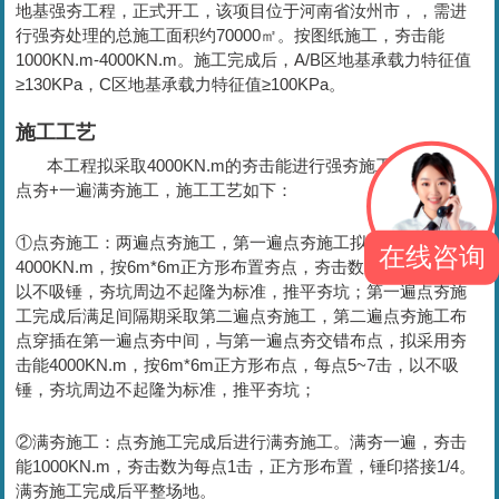
地基强夯工程，正式开工，该项目位于河南省汝州市，，
需进
行强夯处理的总施工面积约
70000㎡。按图纸施工，夯击能
1000KN.m-4000KN.m。施工完成后，A/B区地基承载力特征值
≥130KPa，C区地基承载力特征值≥100KPa。
施工工艺
本工程拟采取4000KN.m的夯击能进行强夯施工，采取两遍
点夯+一遍满夯施工，施工工艺如下：
①点夯施工：两遍点夯施工，第一遍点夯施工拟采用夯击能
在线咨询
4000KN.m，按6m*6m正方形布置夯点，夯击数为每点5~7击，
以不吸锤，夯坑周边不起隆为标准，推平夯坑；第一遍点夯施
工完成后满足间隔期采取第二遍点夯施工，第二遍点夯施工布
点穿插在第一遍点夯中间，与第一遍点夯交错布点，拟采用夯
击能4000KN.m，按6m*6m正方形布点，每点5~7击，以不吸
锤，夯坑周边不起隆为标准，推平夯坑；
②满夯施工：点夯施工完成后进行满夯施工。满夯一遍，夯击
能1000KN.m，夯击数为每点1击，正方形布置，锤印搭接1/4。
满夯施工完成后平整场地。