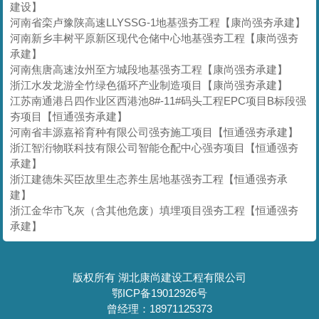
建设】
河南省栾卢豫陕高速LLYSSG-1地基强夯工程【康尚强夯承建】
河南新乡丰树平原新区现代仓储中心地基强夯工程【康尚强夯
承建】
河南焦唐高速汝州至方城段地基强夯工程【康尚强夯承建】
浙江水发龙游全竹绿色循环产业制造项目【康尚强夯承建】
江苏南通港吕四作业区西港池8#-11#码头工程EPC项目B标段强
夯项目【恒通强夯承建】
河南省丰源嘉裕育种有限公司强夯施工项目【恒通强夯承建】
浙江智洐物联科技有限公司智能仓配中心强夯项目【恒通强夯
承建】
浙江建德朱买臣故里生态养生居地基强夯工程【恒通强夯承
建】
浙江金华市飞灰（含其他危废）填埋项目强夯工程【恒通强夯
承建】
版权所有 湖北康尚建设工程有限公司
鄂ICP备19012926号
曾经理：18971125373