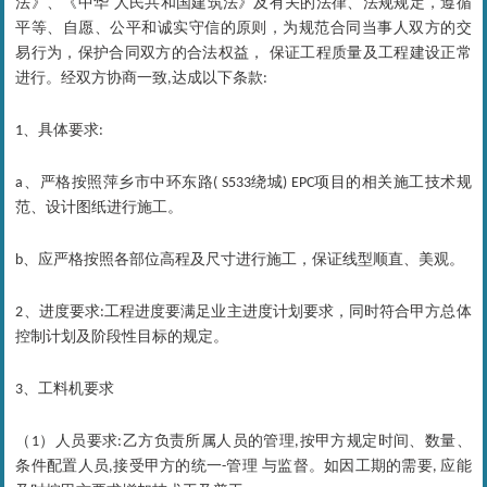
法》、《中华 人民共和国建筑法》及有关的法律、法规规定，遵循
平等、自愿、公平和诚实守信的原则，为规范合同当事人双方的交
易行为，保护合同双方的合法权益， 保证工程质量及工程建设正常
进行。经双方协商一致
达成以下条款
,
:
、
具体要求
1
:
、
严格按照萍乡市中环东路
绕城
项目的相关施工技术规
a
( S533
) EPC
范、设计图纸进行施工。
、应严格按照各部位高程及尺寸进行施工，保证线型顺直、美观。
b
、
进度要求
工程进度要满足业主进度计划要求，同时符合甲方总体
2
:
控制计划及阶段性目标的规定。
、工料机要求
3
（
）
人员要求
乙方负责所属人员的管理
按甲方规定时间、数量、
1
:
,
条件配置人员
接受甲方的统一
管理 与监督。如因工期的需要
应能
,
-
,