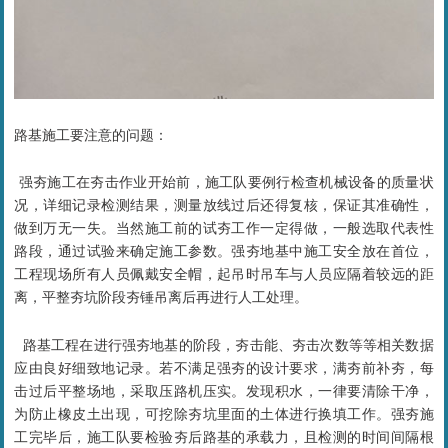
路基施工要注意的问题：
强夯施工在夯击作业开始前，施工队要例行检查机械设备的质量状
况，详细记录检测结果，测量放线过后还得复核，保证其准确性，
做到万无一失。当然施工前的试夯工作一定得做，一般选取代表性
路段，通过试验来确定施工参数。强夯地基中施工安全放在首位，
工程现场所有人员佩戴安全帽，起吊时吊车与人员应隔着较远的距
离，平整夯坑阶段夯锤吊离后再进行人工处理。
路基工程在进行强夯地基的阶段，夯击能、夯击次数等等相关数据
应由良好细致地记录。若不满足强夯的设计要求，满夯前补夯，每
击过后平整场地，采取压路机压实。发现积水，一律要清除干净，
为防止橡皮土出现，可挖除夯坑里面的土体进行换填工作。强夯施
工完毕后，施工队要检验夯后路基的承载力，且检测的时间间隔根