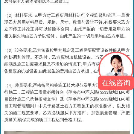
及时按甲方要求增加技术工及普工。
材料要求
甲方对工程所用材料进行全程监督和管理
一旦发
（2）
: a.
,
现乙方所用材料品质、规格、尺寸、数量与设计不符
有权要求乙方
,
立即停工并改正并可以解除本合同，由此产生的一切费用及甲方的
相关损失均由乙方予以偿付， 由此产生的一
切后果均由乙方承担。
-
设备要求
乙方负责按甲方规定及工程需要配置设备并服从甲方
（3）
:
的协调和管理。不足时，乙方应增加机械设备。当乙方机械配备不
能满足施工进度要求且又不增加的情况下
甲方有权为完成本工程配
,
备相应的机械设备
由此发生的费用由乙方承担，在结算款中扣除。
,
在线咨询
（
）
质量要求
严格按照相关施工技术规范及甲方现场人员的要求进
4
:
行施工，工程施工质量必须符合《萍乡市中环东路
绕城
项
( S533
) EPC
目设计施工总承包招标文件》及《萍乡市中环东路
绕城
项
( S533
) EPC
目工程管理细则》中关于路基土石方工程施工的标准要求， 以及相
关的施工规范要求。乙方必须服从甲方指挥， 加强质量管理，严把
质量关
确保完成的项目工程达到合格工程。
,