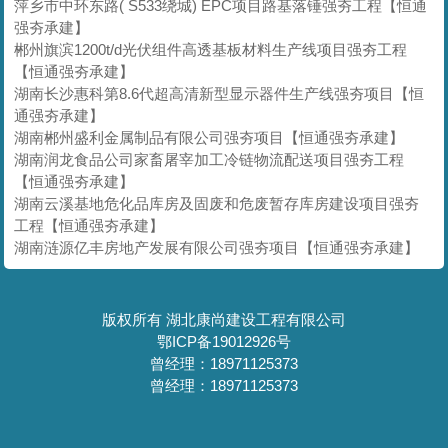
萍乡市中环东路( S533绕城) EPC项目路基落锤强夯工程【恒通
强夯承建】
郴州旗滨1200t/d光伏组件高透基板材料生产线项目强夯工程
【恒通强夯承建】
湖南长沙惠科第8.6代超高清新型显示器件生产线强夯项目【恒
通强夯承建】
湖南郴州盛利金属制品有限公司强夯项目【恒通强夯承建】
湖南润龙食品公司家畜屠宰加工冷链物流配送项目强夯工程
【恒通强夯承建】
湖南云溪基地危化品库房及固废和危废暂存库房建设项目强夯
工程【恒通强夯承建】
湖南涟源亿丰房地产发展有限公司强夯项目【恒通强夯承建】
版权所有 湖北康尚建设工程有限公司
鄂ICP备19012926号
曾经理：18971125373
曾经理：18971125373