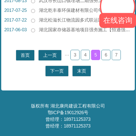
2017-08-13
武汉市长山口镇埋场二期强夯工程【恒通强夯承建】
2017-07-25
湖北乾丰泰环保建材有限公司年混凝土板材生产线强夯工程【恒通强夯承建】
在线咨询
2017-07-22
湖北松滋长江物流园多式联运区一期强夯工程【恒通强夯承建】
2017-06-03
湖北国家存储器基地项目强夯施工【恒通强夯承建】
3
4
5
6
7
首页
上一页
···
下一页
末页
版权所有 湖北康尚建设工程有限公司
鄂ICP备19012926号
曾经理：18971125373
曾经理：18971125373