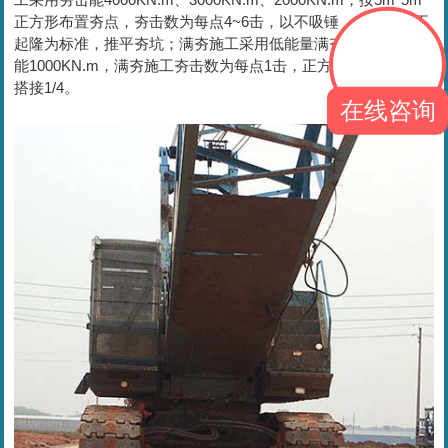
正方形布置夯点，夯击数为每点4~6击，以不吸锤，夯坑周边不
起隆为标准，推平夯坑；满夯施工采用低能量满夯两遍，夯击
能1000KN.m，满夯施工夯击数为每点1击，正方形布置，锤印
搭接1/4。
在线咨询