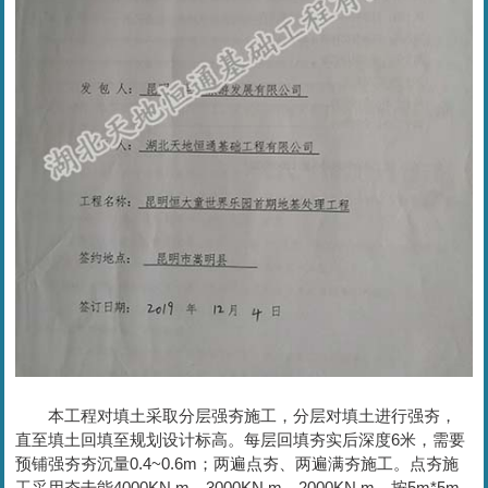
本工程对填土采取分层强夯施工，分层对填土进行强夯，
直至填土回填至规划设计标高。每层回填夯实后深度6米，需要
预铺强夯夯沉量0.4~0.6m；两遍点夯、两遍满夯施工。点夯施
工采用夯击能4000KN.m、3000KN.m、2000KN.m，按5m*5m