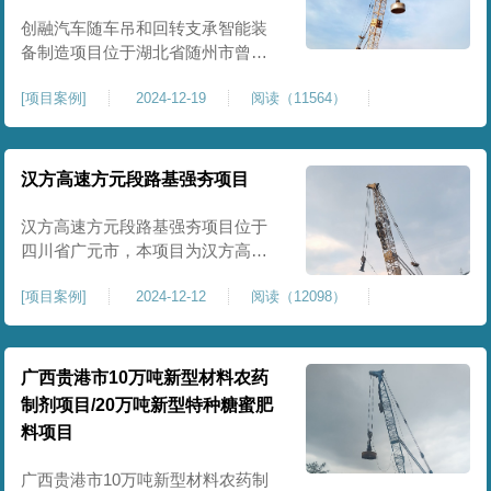
临近建筑物的场地界限开挖减震沟
创融汽车随车吊和回转支承智能装
备制造项目位于湖北省随州市曾都
区，项目上层拟建生产车间及其配
[
项目案例
]
2024-12-19
阅读（11564）
套设置，本次对主要对项目生产车
间区域进行强夯施工，面积约为
20000平方米，要求经强夯后地基承
载力不低于140Kpa。康尚强夯公司
汉方高速方元段路基强夯项目
于2024年12月15日组织设备人员进
场，设备型号为ZRYG3500C，施工
汉方高速方元段路基强夯项目位于
作业人员按照设计严格施工。
四川省广元市，本项目为汉方高速
方元段路基加固施工，面积约
[
项目案例
]
2024-12-12
阅读（12098）
240000平方米，施工周期长，待路
基回填达到设计标高后，强夯施工
一次。我司于土方单位交叉作业。
康尚强夯公司于2024年10月20日安
广西贵港市10万吨新型材料农药
排设备人员进场，按照图纸设计施
制剂项目/20万吨新型特种糖蜜肥
工。
料项目
广西贵港市10万吨新型材料农药制