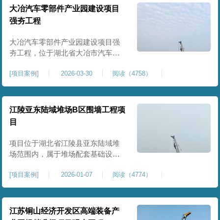
块。项目场地为园区新建建设用
大冶汽车零部件产业园建设项目
地，原始场地土质松散、土层固结
强夯工程
不均匀、孔隙较大、地基承载力偏
弱。新能源产业园厂房及配套设施
大冶汽车零部件产业园建设项目强
对
夯工程，位于湖北省大冶市汽车零
部件产业园规划地块内，是园区工
[
项目案例
]
2026-03-30
阅读（4758）
业厂房、生产车间及配套附属设施
建设的前置基础性地基处理工程。
项目场地为园区新建工业建设用
地，原始场地土层松散、土质均匀
江陵亚东陆域堆场B区围墙工程项
性较差、土体固结度不足，天然地
目
基承载力偏低。汽车零部件生产厂
房对地基平整度、整体刚度、沉降
项目位于湖北省江陵县亚东陆域堆
控
场范围内，属于堆场配套基础设施
加固改造项目，主要服务于场区围
[
项目案例
]
2026-01-07
阅读（4774）
墙及附属设施建设，是保障场区边
界围护结构稳定、提升场地整体建
设标准的前置关键工程，本项目强
夯处理总面积20000㎡，施工范围为
江苏铜山经济开发区高端装备产
陆域堆场B区围墙沿线及配套场地。