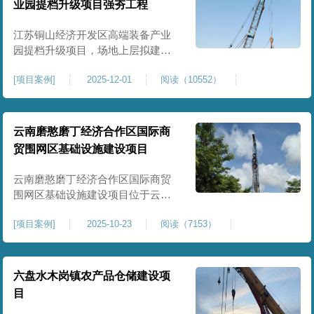
业园提档升级项目强夯工程
原场地土层松散、回填不均、固结
程度差，地基承载力较低，且堆
江苏铜山经济开发区高端装备产业
园提档升级项目，场地上层拟建厂
房、生产车间、办公楼及配套设
[
项目案例
]
2025-12-01
阅读（10552）
施。占地面积约130000㎡.项目采用
强夯工艺对地基进行加固处理，确
保处理后地基承载力特征值
≥100kPa、压实系数≥0.94、压缩模
云南磨憨磨丁经济合作区国际商
量≥5MPa，工程实施后将有效提升
贸围网区基础设施建设项目
场地整体承载力与均匀性，消除不
均匀沉降隐患，为园区高端装备产
云南磨憨磨丁经济合作区国际商贸
业项目
围网区基础设施建设项目位于云南
省西双版纳磨憨镇，是合作区跨境
[
项目案例
]
2025-10-23
阅读（7153）
商贸、口岸监管、通关查验的重要
基础设施工程。项目建设内容主要
为场地地基处理，处理总面积约 5
万平方米，采用强夯加固施工工
六盘水木岗镇农产品仓储建设项
艺，通过全场地强夯提升地基承载
目
力、消除不均匀沉降，满足围网区