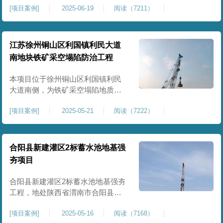
[
项目案例
]
2025-06-19
阅读（7211）
积约 20000 平方米，采用满场强夯
加固方式改善场地工程地质条件，
有效提高地基承载力、控制不均匀
沉降，满足变电站各类构支架、电
江苏徐州铜山区利国镇利民大道
气设备及配套设施建设标准。本项
南地块铁矿采空塌陷防治工程
目是嵩县重要电力基础设施，投运
后优化区域电网布局，增强当
本项目位于徐州铜山区利国镇利民
大道南侧，为铁矿采空塌陷地质灾
害防治工程，强夯处理总面积约
[
项目案例
]
2025-05-21
阅读（7222）
35000㎡。针对区域铁矿开采遗留的
地层松散、裂隙发育、塌陷沉降等
隐患，采用强夯工艺加固场地地
基，消除采空地质风险，提升场地
合阳县新建灌区2标蓄水池地基强
整体稳定性与承载力，彻底改善地
夯项目
块建设条件，实现矿区地质灾害治
理与土地安全利用。
合阳县新建灌区2标蓄水池地基强夯
工程，地处陕西省渭南市合阳县，
是区域新建灌区配套水利基础设施
[
项目案例
]
2025-05-16
阅读（7168）
的关键前置工程，主要服务于片区