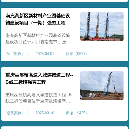
农业灌溉蓄水配套建设，为后续蓄
水池主体施工筑牢地基基础，保障
灌区水利设施长期稳定运行。本工
南充高新区新材料产业园基础设
程核心施工内容为蓄水池场地地基
施建设项目（一期）强夯工程
强夯加固处理，总强夯施工面积
25000㎡，施工完成后场地上部将新
南充高新区新材料产业园基础设施
建设项目位于四川省南充市，强夯
总面积约 300000㎡，针对园区场地
[
项目案例
]
2025-04-01
阅读（9611）
软弱土、回填土等复杂地质，采用
强夯地基加固，深层加固地基、提
升承载力、严控工后沉降，为厂
房、道路及配套设施筑牢基础。本
重庆巫溪镇高速入城连接道工程--
项目施工作业面积大，我司将整个
B线二标段强夯工程
场地施工区域合理划分为若干个区
段，分区分段施工，投入强夯设备3
重庆巫溪镇高速入城连接道工程--B
线二标段项目位于重庆巫溪镇新建
入城高速，本项目场地为分段回填
[
项目案例
]
2025-03-10
阅读（9425）
形成，回填完成，强夯施工一次，
极大考验我司与土方单位交叉施工
能力。每标段强夯施工完成，现场