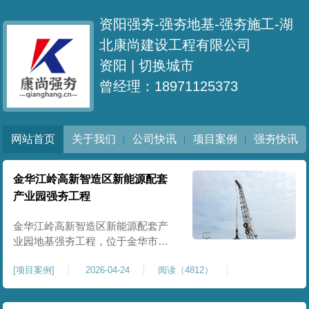
资阳强夯-强夯地基-强夯施工-湖
北康尚建设工程有限公司
资阳 |
切换城市
曾经理：18971125373
网站首页
关于我们
公司快讯
项目案例
强夯快讯
金华江岭高新智造区新能源配套
产业园强夯工程
金华江岭高新智造区新能源配套产
业园地基强夯工程，位于金华市江
岭高新智造区内，，属于高新产业
[
项目案例
]
2026-04-24
阅读（4812）
园区重点基建配套项目。本项目地
基强夯处理总面积40000㎡，施工范
围为新能源配套产业园核心建设地