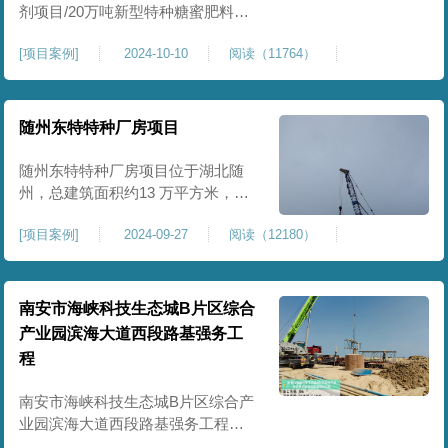
剂项目/20万吨新型特种糖蜜肥料项
目位于贵港市覃塘区，项目分为两
[
项目案例
]
2024-10-10
阅读（11764）
期施工，一期为10万吨新型材料农
药制剂项目施工，二期为20万吨新
型特种糖蜜肥料项目，两期项目都
采用基础承台加强夯和普通强夯施
随州东特特种厂房项目
工两种施工模式。为确保后期地基
使用要求，单独对基础承台位置地
随州东特特种厂房项目位于湖北随
基进行置换加强夯，其他区域采用
州，总建筑面积约13 万平方米，为
重型特种装备生产厂房，对地基承
[
项目案例
]
2024-09-27
阅读（12180）
载力与均匀性要求严苛。项目于
2024 年 9 月正式开工，地基处理采
用高能级强夯施工工艺，通过大吨
位重锤动力固结，全面提升场地密
南安市海峡科技生态城B片区综合
实度与承载性能，满足重载车间、
产业园滨海大道西段路基强务工
设备基础与行车轨道的长期稳定运
程
行要求。项目严格遵循强夯地基处
南安市海峡科技生态城B片区综合产
业园滨海大道西段路基强务工程位
于泉州市滨海东大道，项目土层为