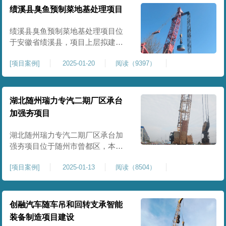
工程师组织三方验收一次，确认工
绩溪县臭鱼预制菜地基处理项目
程量，严格把控每标段施工区域的
施工质量，确保工程整体质量。在
绩溪县臭鱼预制菜地基处理项目位
施工过程中我司严格按照设计规范
于安徽省绩溪县，项目上层拟建生
产车间及其配套设施，面积约6万平
[
项目案例
]
2025-01-20
阅读（9397）
米。本项目场地后续使用要求较
高，设计拟采用大夯击能进行场地
地基加固处理，我司配备FW5000A
大型强夯机一台，并配备28m龙门架
湖北随州瑞力专汽二期厂区承台
一幅辅助高能级强夯施工，配备
加强夯项目
85T，直径为2m，高度为2.2m的柱
锤一个，柱锤接地面积更小，强夯
湖北随州瑞力专汽二期厂区承台加
穿透
强夯项目位于随州市曾都区，本项
目为加固建筑基础区域地基，设计
[
项目案例
]
2025-01-13
阅读（8504）
要求采用强夯置换工艺进行加固处
理，要求经处理深度不小于8米，地
基承载力不小于180Kpa，该项目场
地周边已有建筑物，且本项目采用
创融汽车随车吊和回转支承智能
夯击能较大，夯击次数较多，为确
装备制造项目建设
保场地临近建筑物安全性，我司在