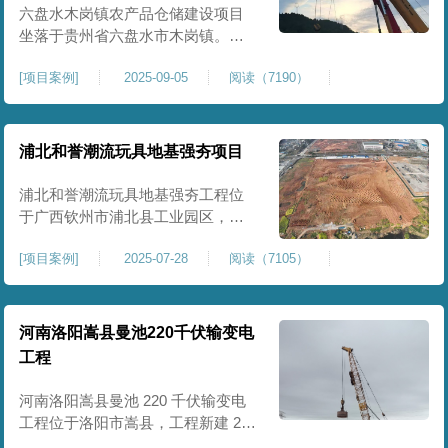
后续建（构）筑物及重型作业场地
六盘水木岗镇农产品仓储建设项目
使
坐落于贵州省六盘水市木岗镇。场
地规划新建标准化农产品仓储库
[
项目案例
]
2025-09-05
阅读（7190）
房、分拣车间、配套附属用房等设
施。项目原始场地为新建建设用
地，土层分布不均、土体松散、天
然固结程度较低，地基整体承载力
浦北和誉潮流玩具地基强夯项目
偏弱、均匀性不足。农产品仓储建
筑需长期承受货物堆放荷载，对地
浦北和誉潮流玩具地基强夯工程位
基沉降稳定性、整体密实度要求较
于广西钦州市浦北县工业园区，场
高，
地规划建设玩具生产厂房、配套办
[
项目案例
]
2025-07-28
阅读（7105）
公及生活附属设施。原始场地为新
建园区待开发地块，土体回填不
均、土质松散、固结度不足，场地
承载力与整体均匀性较差，若直接
河南洛阳嵩县曼池220千伏输变电
施工易出现地基不均匀沉降、地面
工程
开裂、墙体变形等质量问题，无法
满足工业厂房长期荷载及规范建设
河南洛阳嵩县曼池 220 千伏输变电
标
工程位于洛阳市嵩县，工程新建 220
千伏变电站。本次地基处理强夯面