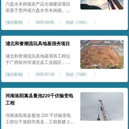
后续建（构）筑物及重型作业场地
六盘水木岗镇农产品仓储建设项目
使
坐落于贵州省六盘水市木岗镇。场
地规划新建标准化农产品仓储库
[
项目案例
]
2025-09-05
阅读（7242）
房、分拣车间、配套附属用房等设
施。项目原始场地为新建建设用
地，土层分布不均、土体松散、天
然固结程度较低，地基整体承载力
浦北和誉潮流玩具地基强夯项目
偏弱、均匀性不足。农产品仓储建
筑需长期承受货物堆放荷载，对地
浦北和誉潮流玩具地基强夯工程位
基沉降稳定性、整体密实度要求较
于广西钦州市浦北县工业园区，场
高，
地规划建设玩具生产厂房、配套办
[
项目案例
]
2025-07-28
阅读（7180）
公及生活附属设施。原始场地为新
建园区待开发地块，土体回填不
均、土质松散、固结度不足，场地
承载力与整体均匀性较差，若直接
河南洛阳嵩县曼池220千伏输变电
施工易出现地基不均匀沉降、地面
工程
开裂、墙体变形等质量问题，无法
满足工业厂房长期荷载及规范建设
河南洛阳嵩县曼池 220 千伏输变电
标
工程位于洛阳市嵩县，工程新建 220
千伏变电站。本次地基处理强夯面