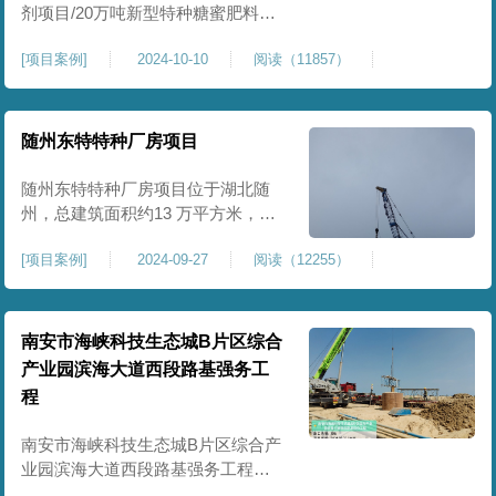
剂项目/20万吨新型特种糖蜜肥料项
目位于贵港市覃塘区，项目分为两
[
项目案例
]
2024-10-10
阅读（11857）
期施工，一期为10万吨新型材料农
药制剂项目施工，二期为20万吨新
型特种糖蜜肥料项目，两期项目都
采用基础承台加强夯和普通强夯施
随州东特特种厂房项目
工两种施工模式。为确保后期地基
使用要求，单独对基础承台位置地
随州东特特种厂房项目位于湖北随
基进行置换加强夯，其他区域采用
州，总建筑面积约13 万平方米，为
重型特种装备生产厂房，对地基承
[
项目案例
]
2024-09-27
阅读（12255）
载力与均匀性要求严苛。项目于
2024 年 9 月正式开工，地基处理采
用高能级强夯施工工艺，通过大吨
位重锤动力固结，全面提升场地密
南安市海峡科技生态城B片区综合
实度与承载性能，满足重载车间、
产业园滨海大道西段路基强务工
设备基础与行车轨道的长期稳定运
程
行要求。项目严格遵循强夯地基处
南安市海峡科技生态城B片区综合产
业园滨海大道西段路基强务工程位
于泉州市滨海东大道，项目土层为