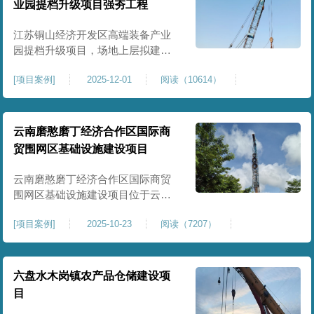
业园提档升级项目强夯工程
原场地土层松散、回填不均、固结
程度差，地基承载力较低，且堆
江苏铜山经济开发区高端装备产业
园提档升级项目，场地上层拟建厂
房、生产车间、办公楼及配套设
[
项目案例
]
2025-12-01
阅读（10614）
施。占地面积约130000㎡.项目采用
强夯工艺对地基进行加固处理，确
保处理后地基承载力特征值
≥100kPa、压实系数≥0.94、压缩模
云南磨憨磨丁经济合作区国际商
量≥5MPa，工程实施后将有效提升
贸围网区基础设施建设项目
场地整体承载力与均匀性，消除不
均匀沉降隐患，为园区高端装备产
云南磨憨磨丁经济合作区国际商贸
业项目
围网区基础设施建设项目位于云南
省西双版纳磨憨镇，是合作区跨境
[
项目案例
]
2025-10-23
阅读（7207）
商贸、口岸监管、通关查验的重要
基础设施工程。项目建设内容主要
为场地地基处理，处理总面积约 5
万平方米，采用强夯加固施工工
六盘水木岗镇农产品仓储建设项
艺，通过全场地强夯提升地基承载
目
力、消除不均匀沉降，满足围网区