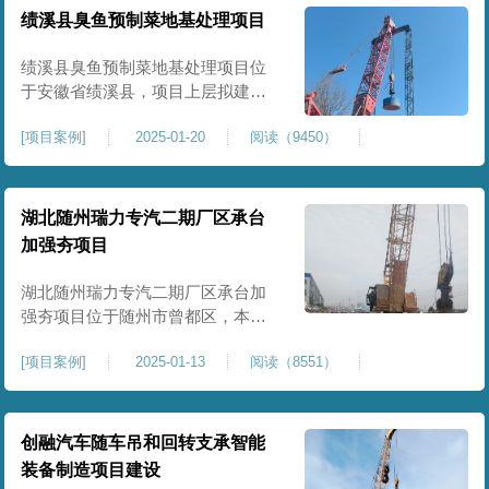
工程师组织三方验收一次，确认工
绩溪县臭鱼预制菜地基处理项目
程量，严格把控每标段施工区域的
施工质量，确保工程整体质量。在
绩溪县臭鱼预制菜地基处理项目位
施工过程中我司严格按照设计规范
于安徽省绩溪县，项目上层拟建生
产车间及其配套设施，面积约6万平
[
项目案例
]
2025-01-20
阅读（9450）
米。本项目场地后续使用要求较
高，设计拟采用大夯击能进行场地
地基加固处理，我司配备FW5000A
大型强夯机一台，并配备28m龙门架
湖北随州瑞力专汽二期厂区承台
一幅辅助高能级强夯施工，配备
加强夯项目
85T，直径为2m，高度为2.2m的柱
锤一个，柱锤接地面积更小，强夯
湖北随州瑞力专汽二期厂区承台加
穿透
强夯项目位于随州市曾都区，本项
目为加固建筑基础区域地基，设计
[
项目案例
]
2025-01-13
阅读（8551）
要求采用强夯置换工艺进行加固处
理，要求经处理深度不小于8米，地
基承载力不小于180Kpa，该项目场
地周边已有建筑物，且本项目采用
创融汽车随车吊和回转支承智能
夯击能较大，夯击次数较多，为确
装备制造项目建设
保场地临近建筑物安全性，我司在