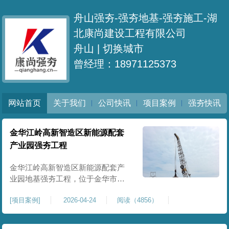
舟山强夯-强夯地基-强夯施工-湖
北康尚建设工程有限公司
舟山 |
切换城市
曾经理：18971125373
网站首页
关于我们
公司快讯
项目案例
强夯快讯
金华江岭高新智造区新能源配套
产业园强夯工程
金华江岭高新智造区新能源配套产
业园地基强夯工程，位于金华市江
岭高新智造区内，，属于高新产业
[
项目案例
]
2026-04-24
阅读（4856）
园区重点基建配套项目。本项目地
基强夯处理总面积40000㎡，施工范
围为新能源配套产业园核心建设地