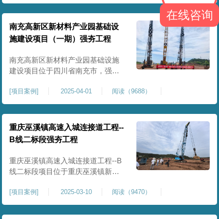
农业灌溉蓄水配套建设，为后续蓄
在线咨询
水池主体施工筑牢地基基础，保障
灌区水利设施长期稳定运行。本工
南充高新区新材料产业园基础设
程核心施工内容为蓄水池场地地基
施建设项目（一期）强夯工程
强夯加固处理，总强夯施工面积
25000㎡，施工完成后场地上部将新
南充高新区新材料产业园基础设施
建设项目位于四川省南充市，强夯
总面积约 300000㎡，针对园区场地
[
项目案例
]
2025-04-01
阅读（9688）
软弱土、回填土等复杂地质，采用
强夯地基加固，深层加固地基、提
升承载力、严控工后沉降，为厂
房、道路及配套设施筑牢基础。本
重庆巫溪镇高速入城连接道工程--
项目施工作业面积大，我司将整个
B线二标段强夯工程
场地施工区域合理划分为若干个区
段，分区分段施工，投入强夯设备3
重庆巫溪镇高速入城连接道工程--B
线二标段项目位于重庆巫溪镇新建
入城高速，本项目场地为分段回填
[
项目案例
]
2025-03-10
阅读（9470）
形成，回填完成，强夯施工一次，
极大考验我司与土方单位交叉施工
能力。每标段强夯施工完成，现场