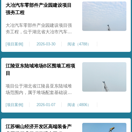
块。项目场地为园区新建建设用
大冶汽车零部件产业园建设项目
地，原始场地土质松散、土层固结
强夯工程
不均匀、孔隙较大、地基承载力偏
弱。新能源产业园厂房及配套设施
大冶汽车零部件产业园建设项目强
对
夯工程，位于湖北省大冶市汽车零
部件产业园规划地块内，是园区工
[
项目案例
]
2026-03-30
阅读（4788）
业厂房、生产车间及配套附属设施
建设的前置基础性地基处理工程。
项目场地为园区新建工业建设用
地，原始场地土层松散、土质均匀
江陵亚东陆域堆场B区围墙工程项
性较差、土体固结度不足，天然地
目
基承载力偏低。汽车零部件生产厂
房对地基平整度、整体刚度、沉降
项目位于湖北省江陵县亚东陆域堆
控
场范围内，属于堆场配套基础设施
加固改造项目，主要服务于场区围
[
项目案例
]
2026-01-07
阅读（4806）
墙及附属设施建设，是保障场区边
界围护结构稳定、提升场地整体建
设标准的前置关键工程，本项目强
夯处理总面积20000㎡，施工范围为
江苏铜山经济开发区高端装备产
陆域堆场B区围墙沿线及配套场地。