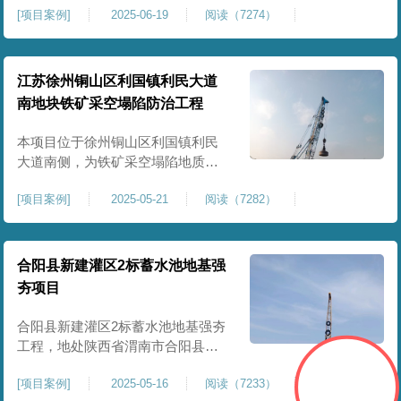
[
项目案例
]
2025-06-19
阅读（7274）
积约 20000 平方米，采用满场强夯
加固方式改善场地工程地质条件，
有效提高地基承载力、控制不均匀
沉降，满足变电站各类构支架、电
江苏徐州铜山区利国镇利民大道
气设备及配套设施建设标准。本项
南地块铁矿采空塌陷防治工程
目是嵩县重要电力基础设施，投运
后优化区域电网布局，增强当
本项目位于徐州铜山区利国镇利民
大道南侧，为铁矿采空塌陷地质灾
害防治工程，强夯处理总面积约
[
项目案例
]
2025-05-21
阅读（7282）
35000㎡。针对区域铁矿开采遗留的
地层松散、裂隙发育、塌陷沉降等
隐患，采用强夯工艺加固场地地
基，消除采空地质风险，提升场地
合阳县新建灌区2标蓄水池地基强
整体稳定性与承载力，彻底改善地
夯项目
块建设条件，实现矿区地质灾害治
理与土地安全利用。
合阳县新建灌区2标蓄水池地基强夯
工程，地处陕西省渭南市合阳县，
是区域新建灌区配套水利基础设施
[
项目案例
]
2025-05-16
阅读（7233）
的关键前置工程，主要服务于片区