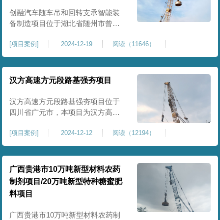
临近建筑物的场地界限开挖减震沟
创融汽车随车吊和回转支承智能装
备制造项目位于湖北省随州市曾都
区，项目上层拟建生产车间及其配
[
项目案例
]
2024-12-19
阅读（11646）
套设置，本次对主要对项目生产车
间区域进行强夯施工，面积约为
20000平方米，要求经强夯后地基承
载力不低于140Kpa。康尚强夯公司
汉方高速方元段路基强夯项目
于2024年12月15日组织设备人员进
场，设备型号为ZRYG3500C，施工
汉方高速方元段路基强夯项目位于
作业人员按照设计严格施工。
四川省广元市，本项目为汉方高速
方元段路基加固施工，面积约
[
项目案例
]
2024-12-12
阅读（12194）
240000平方米，施工周期长，待路
基回填达到设计标高后，强夯施工
一次。我司于土方单位交叉作业。
康尚强夯公司于2024年10月20日安
广西贵港市10万吨新型材料农药
排设备人员进场，按照图纸设计施
制剂项目/20万吨新型特种糖蜜肥
工。
料项目
广西贵港市10万吨新型材料农药制