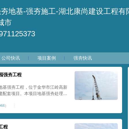
强夯地基-强夯施工-湖北康尚建设工程有
城市
71125373
公司快讯
项目案例
强夯快讯
园强夯工程
地基强夯工程，位于金华市江岭高新
建配套项目。本项目地基强夯处理总
套产业园核心建设地块。项目场地为园
44）
土层固结不均匀、孔隙较大、地基承
施对
工程