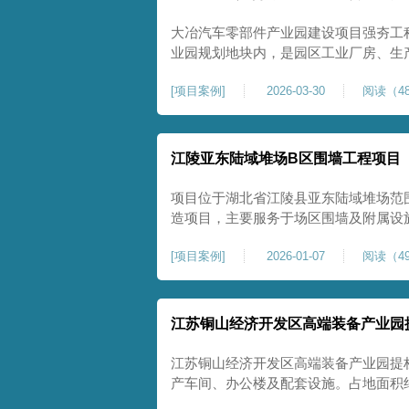
大冶汽车零部件产业园建设项目强夯工
业园规划地块内，是园区工业厂房、生
础性地基处理工程。项目场地为园区新
[
项目案例
]
2026-03-30
阅读（48
散、土质均匀性较差、土体固结度不足
生产厂房对地基平整度、整体刚度、沉
江陵亚东陆域堆场B区围墙工程项目
项目位于湖北省江陵县亚东陆域堆场范
造项目，主要服务于场区围墙及附属设
定、提升场地整体建设标准的前置关键工
[
项目案例
]
2026-01-07
阅读（49
㎡，施工范围为陆域堆场B区围墙沿线
不均、固结程度差，地基承载力较低，
江苏铜山经济开发区高端装备产业园
江苏铜山经济开发区高端装备产业园提
产车间、办公楼及配套设施。占地面积约1
基进行加固处理，确保处理后地基承载力特征