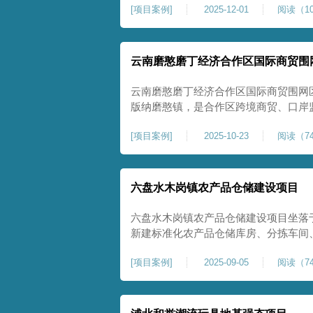
[
项目案例
]
2025-12-01
阅读（10
压缩模量≥5MPa，工程实施后将有效
均匀沉降隐患，为园区高端装备产业项
云南磨憨磨丁经济合作区国际商贸围
云南磨憨磨丁经济合作区国际商贸围网
版纳磨憨镇，是合作区跨境商贸、口岸
程。项目建设内容主要为场地地基处理，
[
项目案例
]
2025-10-23
阅读（74
夯加固施工工艺，通过全场地强夯提升
围网区后续建（构）筑物及重型作业场
六盘水木岗镇农产品仓储建设项目
六盘水木岗镇农产品仓储建设项目坐落
新建标准化农产品仓储库房、分拣车间
地为新建建设用地，土层分布不均、土
[
项目案例
]
2025-09-05
阅读（74
体承载力偏弱、均匀性不足。农产品仓
地基沉降稳定性、整体密实度要求较高