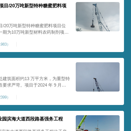
项目/20万吨新型特种糖蜜肥料项
目/20万吨新型特种糖蜜肥料项目位
一期为10万吨新型材料农药制剂项目
料项目，两期项目都采用基础承台加强
983）
保后期地基使用要求，单独对基础承
采用
建筑面积约13 万平方米，为重型特
求严苛。项目于2024 年 9 月正
工艺，通过大吨位重锤动力固结，全
399）
载车间、设备基础与行车轨道的长期
处
业园滨海大道西段路基强务工程