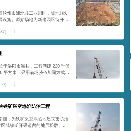
西钦州市浦北县工业园区，场地规划
属设施。原始场地为新建园区待开发
度不足，场地承载力与整体均匀性较
87）
、地面开裂、墙体变形等质量问题，
标
程
位于洛阳市嵩县，工程新建 220 千伏
00 平方米，采用满场强夯加固方式改
载力、控制不均匀沉降，满足变电站
99）
标准。本项目是嵩县重要电力基础设
块铁矿采空塌陷防治工程
南侧，为铁矿采空塌陷地质灾害防治
针对区域铁矿开采遗留的地层松散、裂