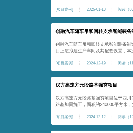
理深度不小于8米，地基承载力不小于18
[
项目案例
]
2025-01-13
阅读（86
物，且本项目采用夯击能较大，夯击次
性，我司在临近建筑物的场地界限开挖
创融汽车随车吊和回转支承智能装备
创融汽车随车吊和回转支承智能装备制
目上层拟建生产车间及其配套设置，本
夯施工，面积约为20000平方米，要求经
[
项目案例
]
2024-12-19
阅读（11
康尚强夯公司于2024年12月15日组
ZRYG3500C，施工作业人员按照设计
汉方高速方元段路基强夯项目
汉方高速方元段路基强夯项目位于四川
路基加固施工，面积约240000平方
高后，强夯施工一次。我司于土方单位交
[
项目案例
]
2024-12-12
阅读（12
月20日安排设备人员进场，按照图纸设