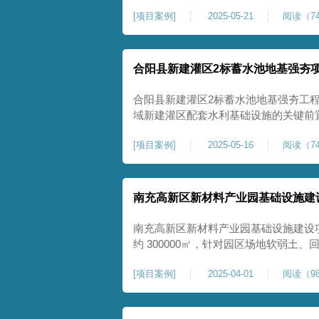
隙发育、塌陷沉降等隐患，采用强夯工
[
项目案例
]
2025-05-21
阅读（74
险，提升场地整体稳定性与承载力，彻
灾害治理与土地安全利用。
合阳县新建灌区2标蓄水池地基强夯
合阳县新建灌区2标蓄水池地基强夯工
域新建灌区配套水利基础设施的关键前
水配套建设，为后续蓄水池主体施工筑
[
项目案例
]
2025-05-16
阅读（74
稳定运行。本工程核心施工内容为蓄水
工面积25000㎡，施工完成后场地上部
南充高新区新材料产业园基础设施建
南充高新区新材料产业园基础设施建设
约 300000㎡，针对园区场地软弱土
固，深层加固地基、提升承载力、严控
[
项目案例
]
2025-04-01
阅读（98
筑牢基础。本项目施工作业面积大，我
干个区段，分区分段施工，投入强夯设