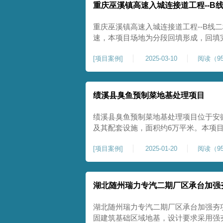
重庆巫溪镇高速入城连接道工程--B
重庆巫溪镇高速入城连接道工程--B线
速，本项目场地为分段回填形成，回填
与土方单位交叉施工能力。每标段强夯
[
项目案例
]
2025-03-10
阅读（95
一次，确认工程量，严格把控每标段施
量。在施工过程中我司严格按照设计规
绩溪县臭鱼预制菜地基处理项目
绩溪县臭鱼预制菜地基处理项目位于安
及其配套设施，面积约6万平米。本项
用大夯击能进行场地地基加固处理，我司
[
项目案例
]
2025-01-20
阅读（95
配备28m龙门架一幅辅助高能级强夯施工
2.2m的柱锤一个，柱锤接地面积更小
湖北随州瑞力专汽二期厂区承台加强
湖北随州瑞力专汽二期厂区承台加强夯
固建筑基础区域地基，设计要求采用强