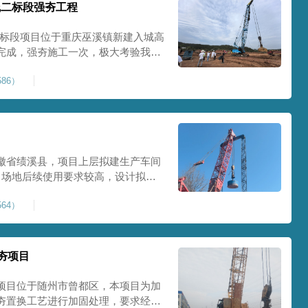
线二标段强夯工程
二标段项目位于重庆巫溪镇新建入城高
完成，强夯施工一次，极大考验我司
施工完成，现场工程师组织三方验收
86）
工区域的施工质量，确保工程整体质
范
徽省绩溪县，项目上层拟建生产车间
目场地后续使用要求较高，设计拟采
配备FW5000A大型强夯机一台，并
64）
，配备85T，直径为2m，高度为
，强夯穿透
夯项目
项目位于随州市曾都区，本项目为加
夯置换工艺进行加固处理，要求经处