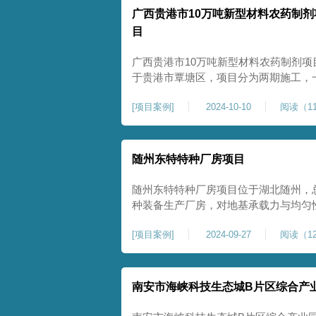
广西贵港市10万吨新型材料农药制剂
目
广西贵港市10万吨新型材料农药制剂项
于贵港市覃塘区，项目分为两期施工，
施工，二期为20万吨新型特种糖蜜肥
[
项目案例
]
2024-10-10
阅读（11
夯和普通强夯施工两种施工模式。为确
台位置地基进行置换加强夯，其他区域
随州东特特种厂房项目
随州东特特种厂房项目位于湖北随州，总
种装备生产厂房，对地基承载力与均匀性要
式开工，地基处理采用高能级强夯施工
[
项目案例
]
2024-09-27
阅读（12
面提升场地密实度与承载性能，满足重
稳定运行要求。项目严格遵循强夯地基
南安市海峡科技生态城B片区综合产