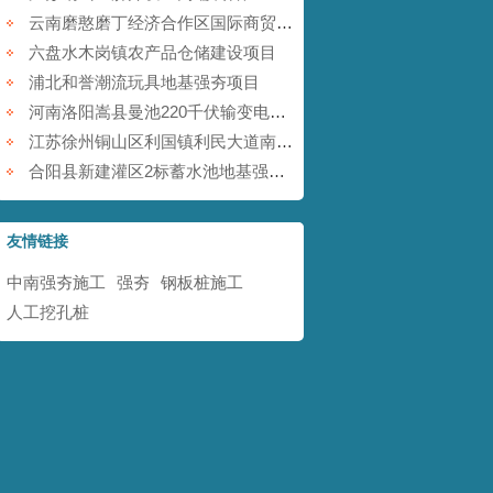
云南磨憨磨丁经济合作区国际商贸围网区基础设施建设项目
六盘水木岗镇农产品仓储建设项目
浦北和誉潮流玩具地基强夯项目
河南洛阳嵩县曼池220千伏输变电工程
江苏徐州铜山区利国镇利民大道南地块铁矿采空塌陷防治工程
合阳县新建灌区2标蓄水池地基强夯项目
友情链接
中南强夯施工
强夯
钢板桩施工
人工挖孔桩