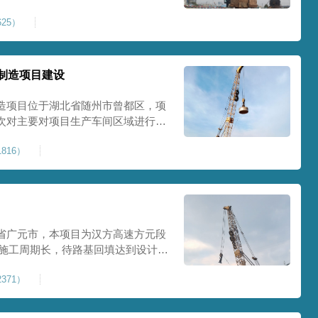
0Kpa，该项目场地周边已有建筑
25）
数较多，为确保场地临近建筑物安全
减震沟
制造项目建设
造项目位于湖北省随州市曾都区，项
次对主要对项目生产车间区域进行强
强夯后地基承载力不低于140Kpa。
816）
织设备人员进场，设备型号为
严格施工。
省广元市，本项目为汉方高速方元段
米，施工周期长，待路基回填达到设计标
叉作业。康尚强夯公司于2024年10
371）
计施工。