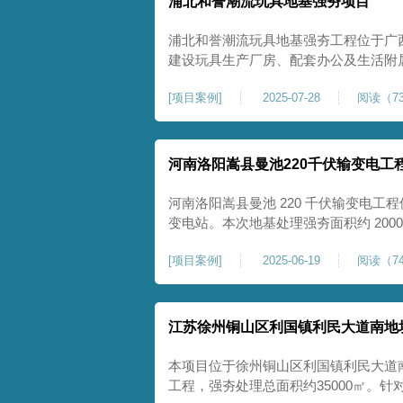
浦北和誉潮流玩具地基强夯项目
浦北和誉潮流玩具地基强夯工程位于广
建设玩具生产厂房、配套办公及生活附
地块，土体回填不均、土质松散、固结
[
项目案例
]
2025-07-28
阅读（73
差，若直接施工易出现地基不均匀沉降
无法满足工业厂房长期荷载及规范建设
河南洛阳嵩县曼池220千伏输变电工
河南洛阳嵩县曼池 220 千伏输变电工程
变电站。本次地基处理强夯面积约 200
善场地工程地质条件，有效提高地基承
[
项目案例
]
2025-06-19
阅读（74
各类构支架、电气设备及配套设施建设
施，投运后优化区域电网布局，增强当
江苏徐州铜山区利国镇利民大道南地
本项目位于徐州铜山区利国镇利民大道
工程，强夯处理总面积约35000㎡。