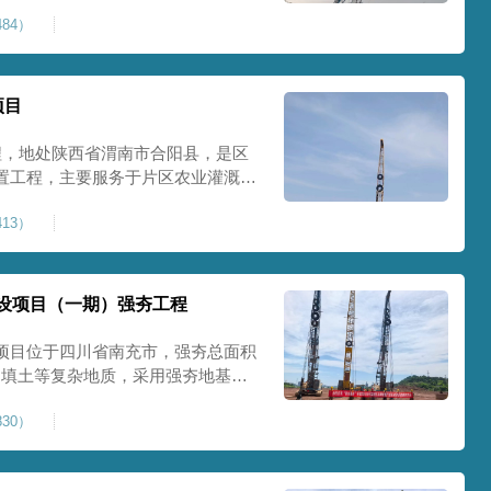
艺加固场地地基，消除采空地质风
84）
底改善地块建设条件，实现矿区地质
项目
程，地处陕西省渭南市合阳县，是区
置工程，主要服务于片区农业灌溉蓄
牢地基基础，保障灌区水利设施长期
13）
池场地地基强夯加固处理，总强夯施
将新
设项目（一期）强夯工程
项目位于四川省南充市，强夯总面积
、回填土等复杂地质，采用强夯地基加
工后沉降，为厂房、道路及配套设施
30）
司将整个场地施工区域合理划分为若
备3