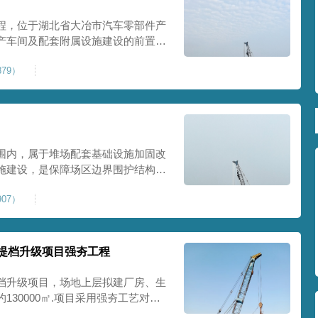
程，位于湖北省大冶市汽车零部件产
产车间及配套附属设施建设的前置基
建工业建设用地，原始场地土层松
79）
，天然地基承载力偏低。汽车零部件
降控
围内，属于堆场配套基础设施加固改
施建设，是保障场区边界围护结构稳
程，本项目强夯处理总面积20000
07）
及配套场地。原场地土层松散、回填
且堆
提档升级项目强夯工程
档升级项目，场地上层拟建厂房、生
30000㎡.项目采用强夯工艺对地
值≥100kPa、压实系数≥0.94、