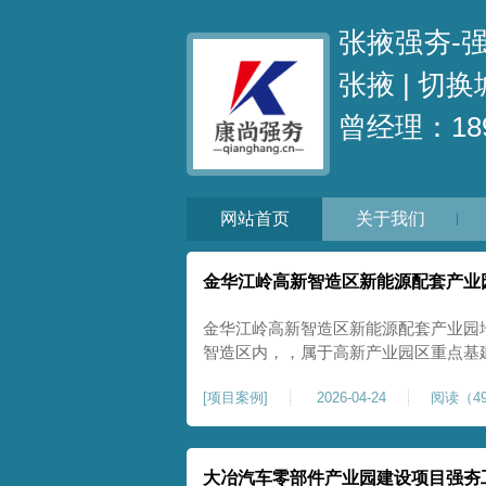
张掖强夯-
张掖 |
切换
曾经理：189
网站首页
关于我们
金华江岭高新智造区新能源配套产业
金华江岭高新智造区新能源配套产业园
智造区内，，属于高新产业园区重点基
面积40000㎡，施工范围为新能源配
[
项目案例
]
2026-04-24
阅读（49
区新建建设用地，原始场地土质松散、
载力偏弱。新能源产业园厂房及配套设
大冶汽车零部件产业园建设项目强夯