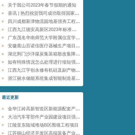
关于我公司2023年春节假期的通知
喜讯 | 热烈祝贺我司成功取得国家商标注册证书！
四川成都新津物流园地基强夯工程【康尚强夯建设】
江西九江德安高新区2023年标准厂房及配套基础设施建设项目【康尚强夯建设】
广东茂名华南师范大学附属信宜学校强夯地基项目【康尚强夯建设】
安徽黄山百诺佳医疗器械生产项目(一期)地基强夯工程【康尚强夯建设】
湖北荆门沙洋煤炭集装箱散改集降水强夯项目【康尚强夯建设】
如有特殊情况怎么处理进行缩短强夯施工的工期
江西九江宇创永修有机硅及副产物综合利用项目强夯工程【康尚强夯建设】
浙江丽水储能系统集成智能制造基地项目强夯工程【康尚强夯建设】
最近更新
金华江岭高新智造区新能源配套产业园强夯工程
大冶汽车零部件产业园建设项目强夯工程
江陵亚东陆域堆场B区围墙工程项目
江苏铜山经济开发区高端装备产业园提档升级项目强夯工程