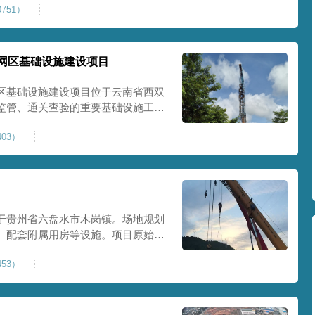
751）
提升场地整体承载力与均匀性，消除不
目
网区基础设施建设项目
区基础设施建设项目位于云南省西双
监管、通关查验的重要基础设施工
处理总面积约 5 万平方米，采用强
03）
地基承载力、消除不均匀沉降，满足
地使
于贵州省六盘水市木岗镇。场地规划
、配套附属用房等设施。项目原始场
体松散、天然固结程度较低，地基整
53）
储建筑需长期承受货物堆放荷载，对
，