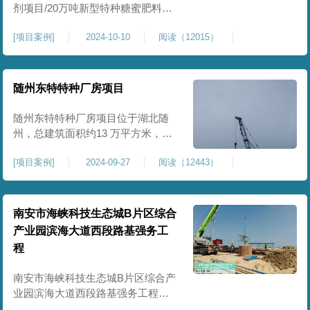
剂项目/20万吨新型特种糖蜜肥料项
目位于贵港市覃塘区，项目分为两
[
项目案例
]
2024-10-10
阅读（12015）
期施工，一期为10万吨新型材料农
药制剂项目施工，二期为20万吨新
型特种糖蜜肥料项目，两期项目都
采用基础承台加强夯和普通强夯施
随州东特特种厂房项目
工两种施工模式。为确保后期地基
使用要求，单独对基础承台位置地
随州东特特种厂房项目位于湖北随
基进行置换加强夯，其他区域采用
州，总建筑面积约13 万平方米，为
重型特种装备生产厂房，对地基承
[
项目案例
]
2024-09-27
阅读（12443）
载力与均匀性要求严苛。项目于
2024 年 9 月正式开工，地基处理采
用高能级强夯施工工艺，通过大吨
位重锤动力固结，全面提升场地密
南安市海峡科技生态城B片区综合
实度与承载性能，满足重载车间、
产业园滨海大道西段路基强务工
设备基础与行车轨道的长期稳定运
程
行要求。项目严格遵循强夯地基处
南安市海峡科技生态城B片区综合产
业园滨海大道西段路基强务工程位
于泉州市滨海东大道，项目土层为