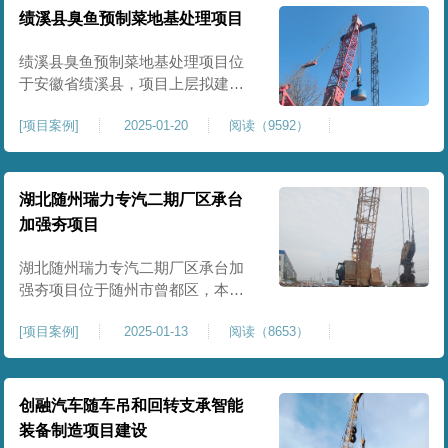
工程师组织三方验收一次，确认工
绩溪县臭鱼预制菜地基处理项目
程量，严格把控每标段施工区域的
施工质量，确保工程整体质量。在
绩溪县臭鱼预制菜地基处理项目位
施工过程中我司严格按照设计规范
于安徽省绩溪县，项目上层拟建生
产车间及其配套设施，面积约6万平
[
项目案例
]
2025-01-20
阅读（9592）
米。本项目场地后续使用要求较
高，设计拟采用大夯击能进行场地
地基加固处理，我司配备FW5000A
大型强夯机一台，并配备28m龙门架
湖北随州瑞力专汽二期厂区承台
一幅辅助高能级强夯施工，配备
加强夯项目
85T，直径为2m，高度为2.2m的柱
锤一个，柱锤接地面积更小，强夯
湖北随州瑞力专汽二期厂区承台加
穿透
强夯项目位于随州市曾都区，本项
目为加固建筑基础区域地基，设计
[
项目案例
]
2025-01-13
阅读（8653）
要求采用强夯置换工艺进行加固处
理，要求经处理深度不小于8米，地
基承载力不小于180Kpa，该项目场
地周边已有建筑物，且本项目采用
创融汽车随车吊和回转支承智能
夯击能较大，夯击次数较多，为确
装备制造项目建设
保场地临近建筑物安全性，我司在