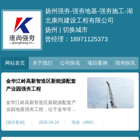
扬州强夯-强夯地基-强夯施工-湖
北康尚建设工程有限公司
扬州 |
切换城市
曾经理：18971125373
网站首页
关于我们
公司快讯
项目案例
强夯快讯
金华江岭高新智造区新能源配套
产业园强夯工程
金华江岭高新智造区新能源配套产
业园地基强夯工程，位于金华市江
岭高新智造区内，，属于高新产业
[
项目案例
]
2026-04-24
阅读（4992）
园区重点基建配套项目。本项目地
基强夯处理总面积40000㎡，施工范
围为新能源配套产业园核心建设地