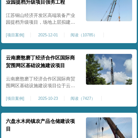
业园提档升级项目强夯工程
原场地土层松散、回填不均、固结
程度差，地基承载力较低，且堆
江苏铜山经济开发区高端装备产业
园提档升级项目，场地上层拟建厂
房、生产车间、办公楼及配套设
[
项目案例
]
2025-12-01
阅读（10785）
施。占地面积约130000㎡.项目采用
强夯工艺对地基进行加固处理，确
保处理后地基承载力特征值
≥100kPa、压实系数≥0.94、压缩模
云南磨憨磨丁经济合作区国际商
量≥5MPa，工程实施后将有效提升
贸围网区基础设施建设项目
场地整体承载力与均匀性，消除不
均匀沉降隐患，为园区高端装备产
云南磨憨磨丁经济合作区国际商贸
业项目
围网区基础设施建设项目位于云南
省西双版纳磨憨镇，是合作区跨境
[
项目案例
]
2025-10-23
阅读（7427）
商贸、口岸监管、通关查验的重要
基础设施工程。项目建设内容主要
为场地地基处理，处理总面积约 5
万平方米，采用强夯加固施工工
六盘水木岗镇农产品仓储建设项
艺，通过全场地强夯提升地基承载
目
力、消除不均匀沉降，满足围网区