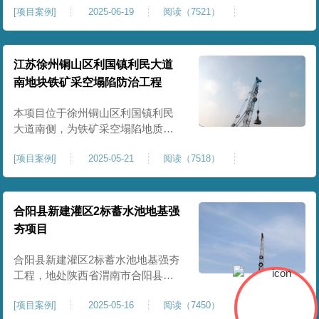
[
项目案例
]
2025-06-19
阅读（7521）
积约 20000 平方米，采用满场强夯
加固方式改善场地工程地质条件，
有效提高地基承载力、控制不均匀
沉降，满足变电站各类构支架、电
江苏徐州铜山区利国镇利民大道
气设备及配套设施建设标准。本项
南地块铁矿采空塌陷防治工程
目是嵩县重要电力基础设施，投运
后优化区域电网布局，增强当
本项目位于徐州铜山区利国镇利民
大道南侧，为铁矿采空塌陷地质灾
害防治工程，强夯处理总面积约
[
项目案例
]
2025-05-21
阅读（7518）
35000㎡。针对区域铁矿开采遗留的
地层松散、裂隙发育、塌陷沉降等
隐患，采用强夯工艺加固场地地
基，消除采空地质风险，提升场地
合阳县新建灌区2标蓄水池地基强
整体稳定性与承载力，彻底改善地
夯项目
块建设条件，实现矿区地质灾害治
理与土地安全利用。
合阳县新建灌区2标蓄水池地基强夯
工程，地处陕西省渭南市合阳县，
是区域新建灌区配套水利基础设施
[
项目案例
]
2025-05-16
阅读（7450）
的关键前置工程，主要服务于片区