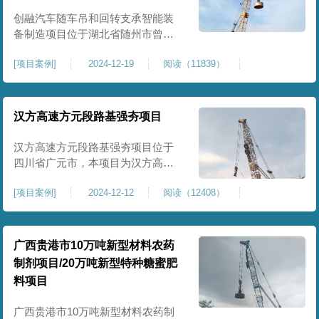
临近建筑物的场地界限开挖减震沟
创融汽车随车吊和回转支承智能装
备制造项目位于湖北省随州市曾都
区，项目上层拟建生产车间及其配
[
项目案例
]
2024-12-19
阅读（11839）
套设置，本次对主要对项目生产车
间区域进行强夯施工，面积约为
20000平方米，要求经强夯后地基承
载力不低于140Kpa。康尚强夯公司
汉方高速方元段路基强夯项目
于2024年12月15日组织设备人员进
场，设备型号为ZRYG3500C，施工
汉方高速方元段路基强夯项目位于
作业人员按照设计严格施工。
四川省广元市，本项目为汉方高速
方元段路基加固施工，面积约
[
项目案例
]
2024-12-12
阅读（12408）
240000平方米，施工周期长，待路
基回填达到设计标高后，强夯施工
一次。我司于土方单位交叉作业。
康尚强夯公司于2024年10月20日安
广西贵港市10万吨新型材料农药
排设备人员进场，按照图纸设计施
制剂项目/20万吨新型特种糖蜜肥
工。
料项目
广西贵港市10万吨新型材料农药制