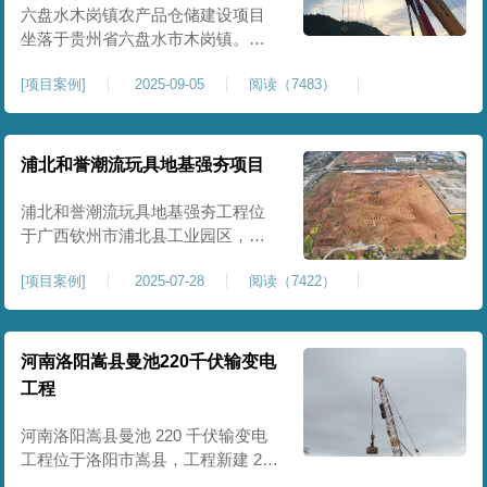
后续建（构）筑物及重型作业场地
六盘水木岗镇农产品仓储建设项目
使
坐落于贵州省六盘水市木岗镇。场
地规划新建标准化农产品仓储库
[
项目案例
]
2025-09-05
阅读（7483）
房、分拣车间、配套附属用房等设
施。项目原始场地为新建建设用
地，土层分布不均、土体松散、天
然固结程度较低，地基整体承载力
浦北和誉潮流玩具地基强夯项目
偏弱、均匀性不足。农产品仓储建
筑需长期承受货物堆放荷载，对地
浦北和誉潮流玩具地基强夯工程位
基沉降稳定性、整体密实度要求较
于广西钦州市浦北县工业园区，场
高，
地规划建设玩具生产厂房、配套办
[
项目案例
]
2025-07-28
阅读（7422）
公及生活附属设施。原始场地为新
建园区待开发地块，土体回填不
均、土质松散、固结度不足，场地
承载力与整体均匀性较差，若直接
河南洛阳嵩县曼池220千伏输变电
施工易出现地基不均匀沉降、地面
工程
开裂、墙体变形等质量问题，无法
满足工业厂房长期荷载及规范建设
河南洛阳嵩县曼池 220 千伏输变电
标
工程位于洛阳市嵩县，工程新建 220
千伏变电站。本次地基处理强夯面