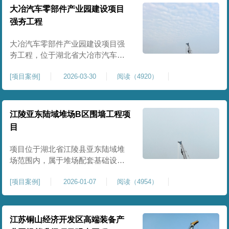
块。项目场地为园区新建建设用
大冶汽车零部件产业园建设项目
地，原始场地土质松散、土层固结
强夯工程
不均匀、孔隙较大、地基承载力偏
弱。新能源产业园厂房及配套设施
大冶汽车零部件产业园建设项目强
对
夯工程，位于湖北省大冶市汽车零
部件产业园规划地块内，是园区工
[
项目案例
]
2026-03-30
阅读（4920）
业厂房、生产车间及配套附属设施
建设的前置基础性地基处理工程。
项目场地为园区新建工业建设用
地，原始场地土层松散、土质均匀
江陵亚东陆域堆场B区围墙工程项
性较差、土体固结度不足，天然地
目
基承载力偏低。汽车零部件生产厂
房对地基平整度、整体刚度、沉降
项目位于湖北省江陵县亚东陆域堆
控
场范围内，属于堆场配套基础设施
加固改造项目，主要服务于场区围
[
项目案例
]
2026-01-07
阅读（4954）
墙及附属设施建设，是保障场区边
界围护结构稳定、提升场地整体建
设标准的前置关键工程，本项目强
夯处理总面积20000㎡，施工范围为
江苏铜山经济开发区高端装备产
陆域堆场B区围墙沿线及配套场地。