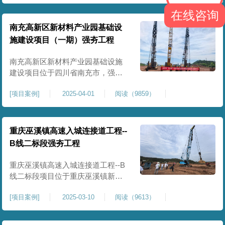
农业灌溉蓄水配套建设，为后续蓄
在线咨询
水池主体施工筑牢地基基础，保障
灌区水利设施长期稳定运行。本工
南充高新区新材料产业园基础设
程核心施工内容为蓄水池场地地基
施建设项目（一期）强夯工程
强夯加固处理，总强夯施工面积
25000㎡，施工完成后场地上部将新
南充高新区新材料产业园基础设施
建设项目位于四川省南充市，强夯
总面积约 300000㎡，针对园区场地
[
项目案例
]
2025-04-01
阅读（9859）
软弱土、回填土等复杂地质，采用
强夯地基加固，深层加固地基、提
升承载力、严控工后沉降，为厂
房、道路及配套设施筑牢基础。本
重庆巫溪镇高速入城连接道工程--
项目施工作业面积大，我司将整个
B线二标段强夯工程
场地施工区域合理划分为若干个区
段，分区分段施工，投入强夯设备3
重庆巫溪镇高速入城连接道工程--B
线二标段项目位于重庆巫溪镇新建
入城高速，本项目场地为分段回填
[
项目案例
]
2025-03-10
阅读（9613）
形成，回填完成，强夯施工一次，
极大考验我司与土方单位交叉施工
能力。每标段强夯施工完成，现场