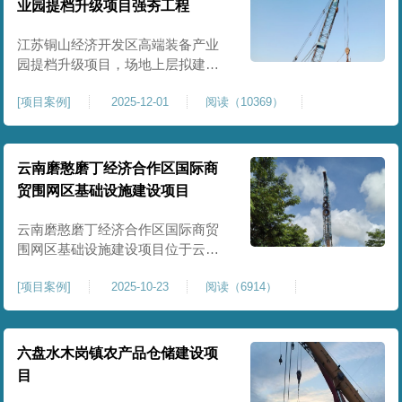
业园提档升级项目强夯工程
原场地土层松散、回填不均、固结
程度差，地基承载力较低，且堆
江苏铜山经济开发区高端装备产业
园提档升级项目，场地上层拟建厂
房、生产车间、办公楼及配套设
[
项目案例
]
2025-12-01
阅读（10369）
施。占地面积约130000㎡.项目采用
强夯工艺对地基进行加固处理，确
保处理后地基承载力特征值
≥100kPa、压实系数≥0.94、压缩模
云南磨憨磨丁经济合作区国际商
量≥5MPa，工程实施后将有效提升
贸围网区基础设施建设项目
场地整体承载力与均匀性，消除不
均匀沉降隐患，为园区高端装备产
云南磨憨磨丁经济合作区国际商贸
业项目
围网区基础设施建设项目位于云南
省西双版纳磨憨镇，是合作区跨境
[
项目案例
]
2025-10-23
阅读（6914）
商贸、口岸监管、通关查验的重要
基础设施工程。项目建设内容主要
为场地地基处理，处理总面积约 5
万平方米，采用强夯加固施工工
六盘水木岗镇农产品仓储建设项
艺，通过全场地强夯提升地基承载
目
力、消除不均匀沉降，满足围网区