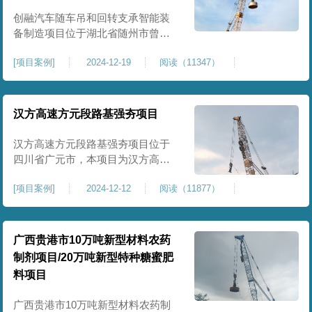
临近建筑物的场地界限开挖减震沟
创融汽车随车吊和回转支承智能装
备制造项目位于湖北省随州市曾都
区，项目上层拟建生产车间及其配
[
项目案例
]
2024-12-19
阅读（11347）
套设置，本次对主要对项目生产车
间区域进行强夯施工，面积约为
20000平方米，要求经强夯后地基承
载力不低于140Kpa。康尚强夯公司
汉方高速方元段路基强夯项目
于2024年12月15日组织设备人员进
场，设备型号为ZRYG3500C，施工
汉方高速方元段路基强夯项目位于
作业人员按照设计严格施工。
四川省广元市，本项目为汉方高速
方元段路基加固施工，面积约
[
项目案例
]
2024-12-12
阅读（11877）
240000平方米，施工周期长，待路
基回填达到设计标高后，强夯施工
一次。我司于土方单位交叉作业。
康尚强夯公司于2024年10月20日安
广西贵港市10万吨新型材料农药
排设备人员进场，按照图纸设计施
制剂项目/20万吨新型特种糖蜜肥
工。
料项目
广西贵港市10万吨新型材料农药制