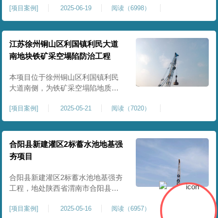
[
项目案例
]
2025-06-19
阅读（6998）
积约 20000 平方米，采用满场强夯
加固方式改善场地工程地质条件，
有效提高地基承载力、控制不均匀
沉降，满足变电站各类构支架、电
江苏徐州铜山区利国镇利民大道
气设备及配套设施建设标准。本项
南地块铁矿采空塌陷防治工程
目是嵩县重要电力基础设施，投运
后优化区域电网布局，增强当
本项目位于徐州铜山区利国镇利民
大道南侧，为铁矿采空塌陷地质灾
害防治工程，强夯处理总面积约
[
项目案例
]
2025-05-21
阅读（7020）
35000㎡。针对区域铁矿开采遗留的
地层松散、裂隙发育、塌陷沉降等
隐患，采用强夯工艺加固场地地
基，消除采空地质风险，提升场地
合阳县新建灌区2标蓄水池地基强
整体稳定性与承载力，彻底改善地
夯项目
块建设条件，实现矿区地质灾害治
理与土地安全利用。
合阳县新建灌区2标蓄水池地基强夯
工程，地处陕西省渭南市合阳县，
是区域新建灌区配套水利基础设施
[
项目案例
]
2025-05-16
阅读（6957）
的关键前置工程，主要服务于片区