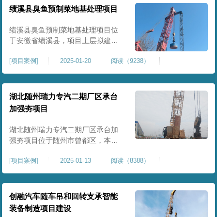
工程师组织三方验收一次，确认工
绩溪县臭鱼预制菜地基处理项目
程量，严格把控每标段施工区域的
施工质量，确保工程整体质量。在
绩溪县臭鱼预制菜地基处理项目位
施工过程中我司严格按照设计规范
于安徽省绩溪县，项目上层拟建生
产车间及其配套设施，面积约6万平
[
项目案例
]
2025-01-20
阅读（9238）
米。本项目场地后续使用要求较
高，设计拟采用大夯击能进行场地
地基加固处理，我司配备FW5000A
大型强夯机一台，并配备28m龙门架
湖北随州瑞力专汽二期厂区承台
一幅辅助高能级强夯施工，配备
加强夯项目
85T，直径为2m，高度为2.2m的柱
锤一个，柱锤接地面积更小，强夯
湖北随州瑞力专汽二期厂区承台加
穿透
强夯项目位于随州市曾都区，本项
目为加固建筑基础区域地基，设计
[
项目案例
]
2025-01-13
阅读（8388）
要求采用强夯置换工艺进行加固处
理，要求经处理深度不小于8米，地
基承载力不小于180Kpa，该项目场
地周边已有建筑物，且本项目采用
创融汽车随车吊和回转支承智能
夯击能较大，夯击次数较多，为确
装备制造项目建设
保场地临近建筑物安全性，我司在