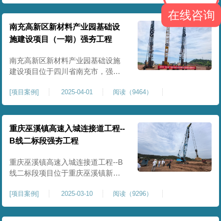
农业灌溉蓄水配套建设，为后续蓄
在线咨询
水池主体施工筑牢地基基础，保障
灌区水利设施长期稳定运行。本工
南充高新区新材料产业园基础设
程核心施工内容为蓄水池场地地基
施建设项目（一期）强夯工程
强夯加固处理，总强夯施工面积
25000㎡，施工完成后场地上部将新
南充高新区新材料产业园基础设施
建设项目位于四川省南充市，强夯
总面积约 300000㎡，针对园区场地
[
项目案例
]
2025-04-01
阅读（9464）
软弱土、回填土等复杂地质，采用
强夯地基加固，深层加固地基、提
升承载力、严控工后沉降，为厂
房、道路及配套设施筑牢基础。本
重庆巫溪镇高速入城连接道工程--
项目施工作业面积大，我司将整个
B线二标段强夯工程
场地施工区域合理划分为若干个区
段，分区分段施工，投入强夯设备3
重庆巫溪镇高速入城连接道工程--B
线二标段项目位于重庆巫溪镇新建
入城高速，本项目场地为分段回填
[
项目案例
]
2025-03-10
阅读（9296）
形成，回填完成，强夯施工一次，
极大考验我司与土方单位交叉施工
能力。每标段强夯施工完成，现场