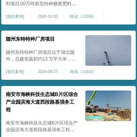
剂项目/20万吨新型特种糖蜜肥料项
目位于贵港市覃塘区，项目分为两
[
项目案例
]
2024-10-10
阅读（11556）
期施工，一期为10万吨新型材料农
药制剂项目施工，二期为20万吨新
型特种糖蜜肥料项目，两期项目都
采用基础承台加强夯和普通强夯施
随州东特特种厂房项目
工两种施工模式。为确保后期地基
使用要求，单独对基础承台位置地
随州东特特种厂房项目位于湖北随
基进行置换加强夯，其他区域采用
州，总建筑面积约13 万平方米，为
重型特种装备生产厂房，对地基承
[
项目案例
]
2024-09-27
阅读（11919）
载力与均匀性要求严苛。项目于
2024 年 9 月正式开工，地基处理采
用高能级强夯施工工艺，通过大吨
位重锤动力固结，全面提升场地密
南安市海峡科技生态城B片区综合
实度与承载性能，满足重载车间、
产业园滨海大道西段路基强务工
设备基础与行车轨道的长期稳定运
程
行要求。项目严格遵循强夯地基处
南安市海峡科技生态城B片区综合产
业园滨海大道西段路基强务工程位
于泉州市滨海东大道，项目土层为