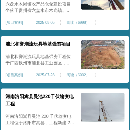
后续建（构）筑物及重型作业场地
六盘水木岗镇农产品仓储建设项目
使
坐落于贵州省六盘水市木岗镇。场
地规划新建标准化农产品仓储库
[
项目案例
]
2025-09-05
阅读（6998）
房、分拣车间、配套附属用房等设
施。项目原始场地为新建建设用
地，土层分布不均、土体松散、天
然固结程度较低，地基整体承载力
浦北和誉潮流玩具地基强夯项目
偏弱、均匀性不足。农产品仓储建
筑需长期承受货物堆放荷载，对地
浦北和誉潮流玩具地基强夯工程位
基沉降稳定性、整体密实度要求较
于广西钦州市浦北县工业园区，场
高，
地规划建设玩具生产厂房、配套办
[
项目案例
]
2025-07-28
阅读（6902）
公及生活附属设施。原始场地为新
建园区待开发地块，土体回填不
均、土质松散、固结度不足，场地
承载力与整体均匀性较差，若直接
河南洛阳嵩县曼池220千伏输变电
施工易出现地基不均匀沉降、地面
工程
开裂、墙体变形等质量问题，无法
满足工业厂房长期荷载及规范建设
河南洛阳嵩县曼池 220 千伏输变电
标
工程位于洛阳市嵩县，工程新建 220
千伏变电站。本次地基处理强夯面