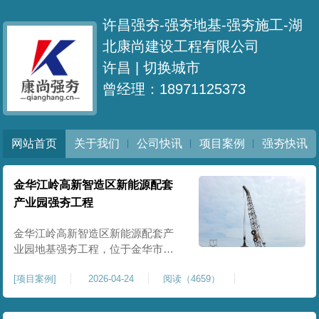
许昌强夯-强夯地基-强夯施工-湖
北康尚建设工程有限公司
许昌 |
切换城市
曾经理：18971125373
网站首页
关于我们
公司快讯
项目案例
强夯快讯
金华江岭高新智造区新能源配套
产业园强夯工程
金华江岭高新智造区新能源配套产
业园地基强夯工程，位于金华市江
岭高新智造区内，，属于高新产业
[
项目案例
]
2026-04-24
阅读（4659）
园区重点基建配套项目。本项目地
基强夯处理总面积40000㎡，施工范
围为新能源配套产业园核心建设地