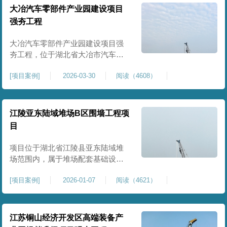
块。项目场地为园区新建建设用
大冶汽车零部件产业园建设项目
地，原始场地土质松散、土层固结
强夯工程
不均匀、孔隙较大、地基承载力偏
弱。新能源产业园厂房及配套设施
大冶汽车零部件产业园建设项目强
对
夯工程，位于湖北省大冶市汽车零
部件产业园规划地块内，是园区工
[
项目案例
]
2026-03-30
阅读（4608）
业厂房、生产车间及配套附属设施
建设的前置基础性地基处理工程。
项目场地为园区新建工业建设用
地，原始场地土层松散、土质均匀
江陵亚东陆域堆场B区围墙工程项
性较差、土体固结度不足，天然地
目
基承载力偏低。汽车零部件生产厂
房对地基平整度、整体刚度、沉降
项目位于湖北省江陵县亚东陆域堆
控
场范围内，属于堆场配套基础设施
加固改造项目，主要服务于场区围
[
项目案例
]
2026-01-07
阅读（4621）
墙及附属设施建设，是保障场区边
界围护结构稳定、提升场地整体建
设标准的前置关键工程，本项目强
夯处理总面积20000㎡，施工范围为
江苏铜山经济开发区高端装备产
陆域堆场B区围墙沿线及配套场地。