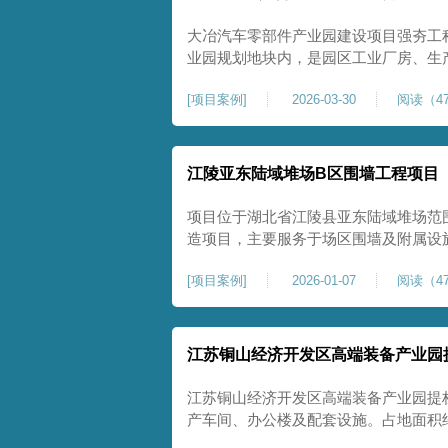
大冶汽车零部件产业园建设项目强夯工
业园规划地块内，是园区工业厂房、生
础性地基处理工程。项目场地为园区新
[
项目案例
]
2026-03-30
阅读（47
散、土质均匀性较差、土体固结度不足
生产厂房对地基平整度、整体刚度、沉
江陵亚东陆域堆场B区围墙工程项目
项目位于湖北省江陵县亚东陆域堆场范
造项目，主要服务于场区围墙及附属设
定、提升场地整体建设标准的前置关键工
[
项目案例
]
2026-01-07
阅读（47
㎡，施工范围为陆域堆场B区围墙沿线
不均、固结程度差，地基承载力较低，
江苏铜山经济开发区高端装备产业园
江苏铜山经济开发区高端装备产业园提
产车间、办公楼及配套设施。占地面积约1
基进行加固处理，确保处理后地基承载力特征