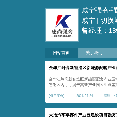
咸宁强夯-
咸宁 |
切换
曾经理：189
网站首页
关于我们
金华江岭高新智造区新能源配套产业
金华江岭高新智造区新能源配套产业园
智造区内，，属于高新产业园区重点基
面积40000㎡，施工范围为新能源配
[
项目案例
]
2026-04-24
阅读（47
区新建建设用地，原始场地土质松散、
载力偏弱。新能源产业园厂房及配套设
大冶汽车零部件产业园建设项目强夯