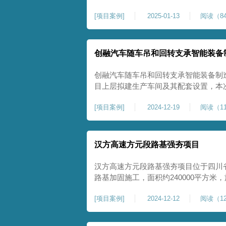
理深度不小于8米，地基承载力不小于18
[
项目案例
]
2025-01-13
阅读（84
物，且本项目采用夯击能较大，夯击次
性，我司在临近建筑物的场地界限开挖
创融汽车随车吊和回转支承智能装备
创融汽车随车吊和回转支承智能装备制
目上层拟建生产车间及其配套设置，本
夯施工，面积约为20000平方米，要求经
[
项目案例
]
2024-12-19
阅读（11
康尚强夯公司于2024年12月15日组
ZRYG3500C，施工作业人员按照设计
汉方高速方元段路基强夯项目
汉方高速方元段路基强夯项目位于四川
路基加固施工，面积约240000平方
高后，强夯施工一次。我司于土方单位交
[
项目案例
]
2024-12-12
阅读（12
月20日安排设备人员进场，按照图纸设