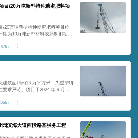
项目/20万吨新型特种糖蜜肥料项
目/20万吨新型特种糖蜜肥料项目位
一期为10万吨新型材料农药制剂项目
料项目，两期项目都采用基础承台加强
675）
保后期地基使用要求，单独对基础承
采用
建筑面积约13 万平方米，为重型特
求严苛。项目于2024 年 9 月正
工艺，通过大吨位重锤动力固结，全
065）
载车间、设备基础与行车轨道的长期
处
业园滨海大道西段路基强务工程