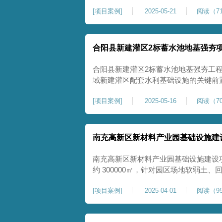
隙发育、塌陷沉降等隐患，采用强夯工
[
项目案例
]
2025-05-21
阅读（71
险，提升场地整体稳定性与承载力，彻
灾害治理与土地安全利用。
合阳县新建灌区2标蓄水池地基强夯
合阳县新建灌区2标蓄水池地基强夯工
域新建灌区配套水利基础设施的关键前
水配套建设，为后续蓄水池主体施工筑
[
项目案例
]
2025-05-16
阅读（70
稳定运行。本工程核心施工内容为蓄水
工面积25000㎡，施工完成后场地上部
南充高新区新材料产业园基础设施建
南充高新区新材料产业园基础设施建设
约 300000㎡，针对园区场地软弱土
固，深层加固地基、提升承载力、严控
[
项目案例
]
2025-04-01
阅读（95
筑牢基础。本项目施工作业面积大，我
干个区段，分区分段施工，投入强夯设