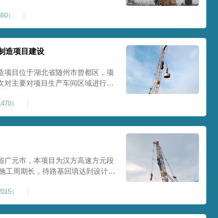
0Kpa，该项目场地周边已有建筑
60）
数较多，为确保场地临近建筑物安全
减震沟
制造项目建设
造项目位于湖北省随州市曾都区，项
次对主要对项目生产车间区域进行强
强夯后地基承载力不低于140Kpa。
470）
织设备人员进场，设备型号为
严格施工。
省广元市，本项目为汉方高速方元段
米，施工周期长，待路基回填达到设计标
叉作业。康尚强夯公司于2024年10
015）
计施工。