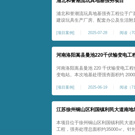
浦北和誉潮流玩具地基强夯项目
浦北和誉潮流玩具地基强夯工程位于广
建设玩具生产厂房、配套办公及生活附
地块，土体回填不均、土质松散、固结
[
项目案例
]
2025-07-28
阅读（70
差，若直接施工易出现地基不均匀沉降
无法满足工业厂房长期荷载及规范建设
河南洛阳嵩县曼池220千伏输变电工
河南洛阳嵩县曼池 220 千伏输变电工程
变电站。本次地基处理强夯面积约 200
善场地工程地质条件，有效提高地基承
[
项目案例
]
2025-06-19
阅读（71
各类构支架、电气设备及配套设施建设
施，投运后优化区域电网布局，增强当
江苏徐州铜山区利国镇利民大道南地
本项目位于徐州铜山区利国镇利民大道
工程，强夯处理总面积约35000㎡。