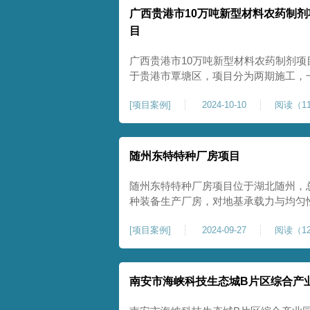
广西贵港市10万吨新型材料农药制剂
目
广西贵港市10万吨新型材料农药制剂项
于贵港市覃塘区，项目分为两期施工，
施工，二期为20万吨新型特种糖蜜肥
[
项目案例
]
2024-10-10
阅读（11
夯和普通强夯施工两种施工模式。为确
台位置地基进行置换加强夯，其他区域
随州东特特种厂房项目
随州东特特种厂房项目位于湖北随州，总
种装备生产厂房，对地基承载力与均匀性要
式开工，地基处理采用高能级强夯施工
[
项目案例
]
2024-09-27
阅读（12
面提升场地密实度与承载性能，满足重
稳定运行要求。项目严格遵循强夯地基
南安市海峡科技生态城B片区综合产