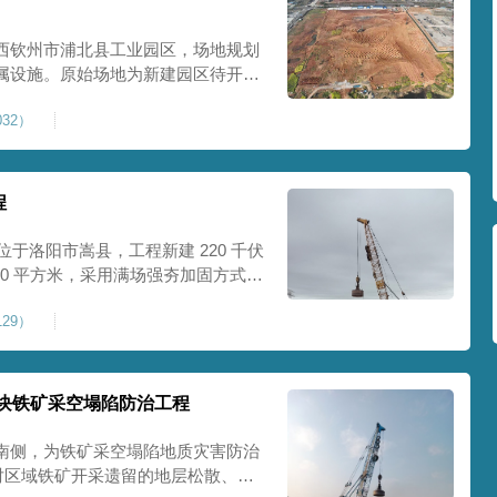
西钦州市浦北县工业园区，场地规划
属设施。原始场地为新建园区待开发
度不足，场地承载力与整体均匀性较
32）
、地面开裂、墙体变形等质量问题，
标
程
位于洛阳市嵩县，工程新建 220 千伏
00 平方米，采用满场强夯加固方式改
载力、控制不均匀沉降，满足变电站
29）
标准。本项目是嵩县重要电力基础设
块铁矿采空塌陷防治工程
南侧，为铁矿采空塌陷地质灾害防治
针对区域铁矿开采遗留的地层松散、裂