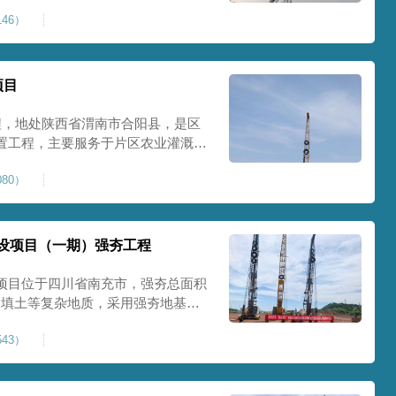
艺加固场地地基，消除采空地质风
46）
底改善地块建设条件，实现矿区地质
项目
程，地处陕西省渭南市合阳县，是区
置工程，主要服务于片区农业灌溉蓄
牢地基基础，保障灌区水利设施长期
80）
池场地地基强夯加固处理，总强夯施
将新
设项目（一期）强夯工程
项目位于四川省南充市，强夯总面积
、回填土等复杂地质，采用强夯地基加
工后沉降，为厂房、道路及配套设施
43）
司将整个场地施工区域合理划分为若
备3