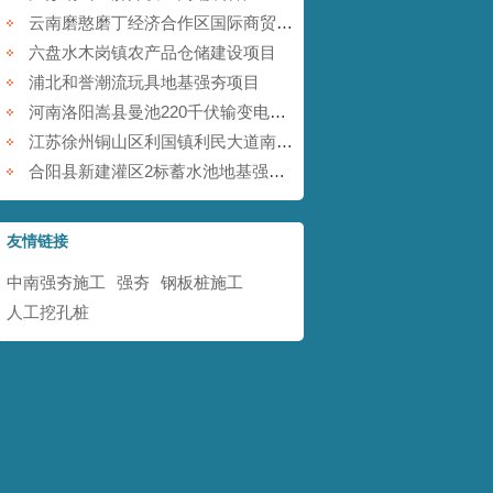
云南磨憨磨丁经济合作区国际商贸围网区基础设施建设项目
六盘水木岗镇农产品仓储建设项目
浦北和誉潮流玩具地基强夯项目
河南洛阳嵩县曼池220千伏输变电工程
江苏徐州铜山区利国镇利民大道南地块铁矿采空塌陷防治工程
合阳县新建灌区2标蓄水池地基强夯项目
友情链接
中南强夯施工
强夯
钢板桩施工
人工挖孔桩