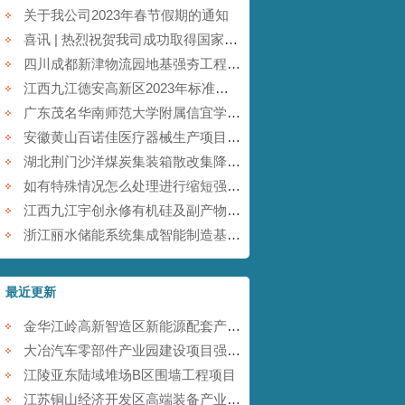
关于我公司2023年春节假期的通知
喜讯 | 热烈祝贺我司成功取得国家商标注册证书！
四川成都新津物流园地基强夯工程【康尚强夯建设】
江西九江德安高新区2023年标准厂房及配套基础设施建设项目【康尚强夯建设】
广东茂名华南师范大学附属信宜学校强夯地基项目【康尚强夯建设】
安徽黄山百诺佳医疗器械生产项目(一期)地基强夯工程【康尚强夯建设】
湖北荆门沙洋煤炭集装箱散改集降水强夯项目【康尚强夯建设】
如有特殊情况怎么处理进行缩短强夯施工的工期
江西九江宇创永修有机硅及副产物综合利用项目强夯工程【康尚强夯建设】
浙江丽水储能系统集成智能制造基地项目强夯工程【康尚强夯建设】
最近更新
金华江岭高新智造区新能源配套产业园强夯工程
大冶汽车零部件产业园建设项目强夯工程
江陵亚东陆域堆场B区围墙工程项目
江苏铜山经济开发区高端装备产业园提档升级项目强夯工程