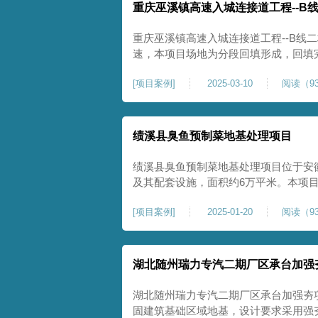
重庆巫溪镇高速入城连接道工程--B
重庆巫溪镇高速入城连接道工程--B线
速，本项目场地为分段回填形成，回填
与土方单位交叉施工能力。每标段强夯
[
项目案例
]
2025-03-10
阅读（93
一次，确认工程量，严格把控每标段施
量。在施工过程中我司严格按照设计规
绩溪县臭鱼预制菜地基处理项目
绩溪县臭鱼预制菜地基处理项目位于安
及其配套设施，面积约6万平米。本项
用大夯击能进行场地地基加固处理，我司
[
项目案例
]
2025-01-20
阅读（93
配备28m龙门架一幅辅助高能级强夯施工
2.2m的柱锤一个，柱锤接地面积更小
湖北随州瑞力专汽二期厂区承台加强
湖北随州瑞力专汽二期厂区承台加强夯
固建筑基础区域地基，设计要求采用强