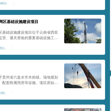
463）
提升场地整体承载力与均匀性，消除不
目
网区基础设施建设项目
区基础设施建设项目位于云南省西双
监管、通关查验的重要基础设施工
处理总面积约 5 万平方米，采用强
51）
地基承载力、消除不均匀沉降，满足
地使
于贵州省六盘水市木岗镇。场地规划
、配套附属用房等设施。项目原始场
体松散、天然固结程度较低，地基整
09）
储建筑需长期承受货物堆放荷载，对
，