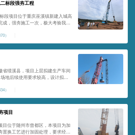
线二标段强夯工程
二标段项目位于重庆巫溪镇新建入城高
完成，强夯施工一次，极大考验我司
施工完成，现场工程师组织三方验收
70）
工区域的施工质量，确保工程整体质
范
徽省绩溪县，项目上层拟建生产车间
目场地后续使用要求较高，设计拟采
配备FW5000A大型强夯机一台，并
34）
，配备85T，直径为2m，高度为
，强夯穿透
夯项目
项目位于随州市曾都区，本项目为加
夯置换工艺进行加固处理，要求经处