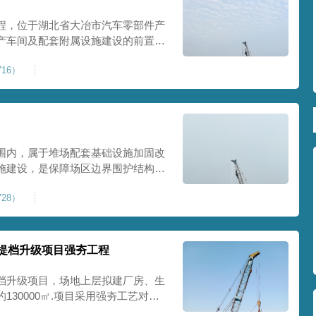
程，位于湖北省大冶市汽车零部件产
产车间及配套附属设施建设的前置基
建工业建设用地，原始场地土层松
16）
，天然地基承载力偏低。汽车零部件
降控
围内，属于堆场配套基础设施加固改
施建设，是保障场区边界围护结构稳
程，本项目强夯处理总面积20000
28）
及配套场地。原场地土层松散、回填
且堆
提档升级项目强夯工程
档升级项目，场地上层拟建厂房、生
30000㎡.项目采用强夯工艺对地
值≥100kPa、压实系数≥0.94、