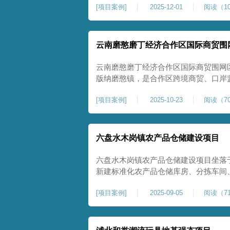
[
项目案例
]
2025-12-01
阅读（10
压缩模量≥5MPa，工程实施后将有效
均匀沉降隐患，为园区高端装备产业项
云南磨憨磨丁经济合作区国际商贸围
云南磨憨磨丁经济合作区国际商贸围网
版纳磨憨镇，是合作区跨境商贸、口岸
程。项目建设内容主要为场地地基处理，
[
项目案例
]
2025-10-23
阅读（70
夯加固施工工艺，通过全场地强夯提升
围网区后续建（构）筑物及重型作业场
六盘水木岗镇农产品仓储建设项目
六盘水木岗镇农产品仓储建设项目坐落
新建标准化农产品仓储库房、分拣车间
地为新建建设用地，土层分布不均、土
[
项目案例
]
2025-09-05
阅读（71
体承载力偏弱、均匀性不足。农产品仓
地基沉降稳定性、整体密实度要求较高