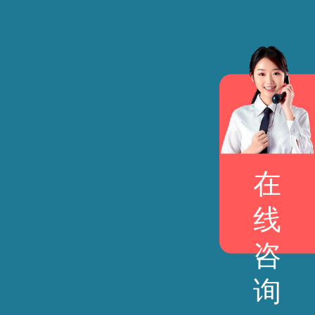
在
线
咨
询