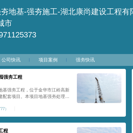
强夯地基-强夯施工-湖北康尚建设工程有
城市
71125373
公司快讯
项目案例
强夯快讯
园强夯工程
地基强夯工程，位于金华市江岭高新
建配套项目。本项目地基强夯处理总
套产业园核心建设地块。项目场地为园
77）
土层固结不均匀、孔隙较大、地基承
施对
工程