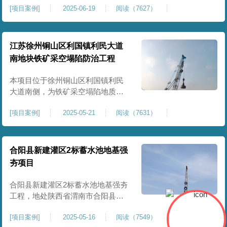
[
项目案例
]
2025-06-19
阅读（7627）
积约 20000 平方米，采用满场强夯
加固方式改善场地工程地质条件，
有效提高地基承载力、控制不均匀
沉降，满足变电站各类构支架、电
江苏徐州铜山区利国镇利民大道
气设备及配套设施建设标准。本项
南地块铁矿采空塌陷防治工程
目是嵩县重要电力基础设施，投运
后优化区域电网布局，增强当
本项目位于徐州铜山区利国镇利民
大道南侧，为铁矿采空塌陷地质灾
害防治工程，强夯处理总面积约
[
项目案例
]
2025-05-21
阅读（7631）
35000㎡。针对区域铁矿开采遗留的
地层松散、裂隙发育、塌陷沉降等
隐患，采用强夯工艺加固场地地
基，消除采空地质风险，提升场地
合阳县新建灌区2标蓄水池地基强
整体稳定性与承载力，彻底改善地
夯项目
块建设条件，实现矿区地质灾害治
理与土地安全利用。
合阳县新建灌区2标蓄水池地基强夯
工程，地处陕西省渭南市合阳县，
是区域新建灌区配套水利基础设施
[
项目案例
]
2025-05-16
阅读（7549）
的关键前置工程，主要服务于片区