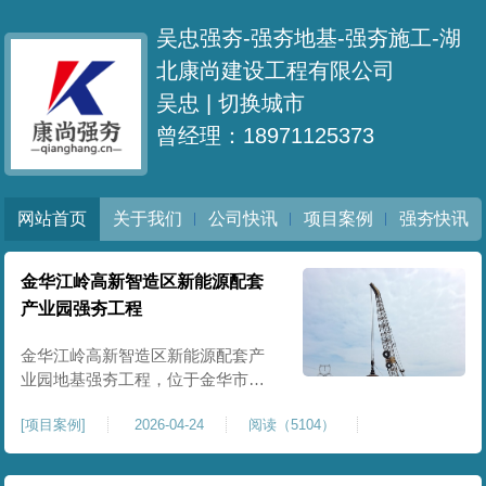
吴忠强夯-强夯地基-强夯施工-湖
北康尚建设工程有限公司
吴忠 |
切换城市
曾经理：18971125373
网站首页
关于我们
公司快讯
项目案例
强夯快讯
金华江岭高新智造区新能源配套
产业园强夯工程
金华江岭高新智造区新能源配套产
业园地基强夯工程，位于金华市江
岭高新智造区内，，属于高新产业
[
项目案例
]
2026-04-24
阅读（5104）
园区重点基建配套项目。本项目地
基强夯处理总面积40000㎡，施工范
围为新能源配套产业园核心建设地