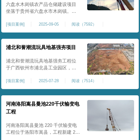
后续建（构）筑物及重型作业场地
六盘水木岗镇农产品仓储建设项目
使
坐落于贵州省六盘水市木岗镇。场
地规划新建标准化农产品仓储库
[
项目案例
]
2025-09-05
阅读（7592）
房、分拣车间、配套附属用房等设
施。项目原始场地为新建建设用
地，土层分布不均、土体松散、天
然固结程度较低，地基整体承载力
浦北和誉潮流玩具地基强夯项目
偏弱、均匀性不足。农产品仓储建
筑需长期承受货物堆放荷载，对地
浦北和誉潮流玩具地基强夯工程位
基沉降稳定性、整体密实度要求较
于广西钦州市浦北县工业园区，场
高，
地规划建设玩具生产厂房、配套办
[
项目案例
]
2025-07-28
阅读（7514）
公及生活附属设施。原始场地为新
建园区待开发地块，土体回填不
均、土质松散、固结度不足，场地
承载力与整体均匀性较差，若直接
河南洛阳嵩县曼池220千伏输变电
施工易出现地基不均匀沉降、地面
工程
开裂、墙体变形等质量问题，无法
满足工业厂房长期荷载及规范建设
河南洛阳嵩县曼池 220 千伏输变电
标
工程位于洛阳市嵩县，工程新建 220
千伏变电站。本次地基处理强夯面