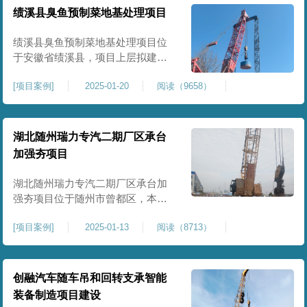
工程师组织三方验收一次，确认工
绩溪县臭鱼预制菜地基处理项目
程量，严格把控每标段施工区域的
施工质量，确保工程整体质量。在
绩溪县臭鱼预制菜地基处理项目位
施工过程中我司严格按照设计规范
于安徽省绩溪县，项目上层拟建生
产车间及其配套设施，面积约6万平
[
项目案例
]
2025-01-20
阅读（9658）
米。本项目场地后续使用要求较
高，设计拟采用大夯击能进行场地
地基加固处理，我司配备FW5000A
大型强夯机一台，并配备28m龙门架
湖北随州瑞力专汽二期厂区承台
一幅辅助高能级强夯施工，配备
加强夯项目
85T，直径为2m，高度为2.2m的柱
锤一个，柱锤接地面积更小，强夯
湖北随州瑞力专汽二期厂区承台加
穿透
强夯项目位于随州市曾都区，本项
目为加固建筑基础区域地基，设计
[
项目案例
]
2025-01-13
阅读（8713）
要求采用强夯置换工艺进行加固处
理，要求经处理深度不小于8米，地
基承载力不小于180Kpa，该项目场
地周边已有建筑物，且本项目采用
创融汽车随车吊和回转支承智能
夯击能较大，夯击次数较多，为确
装备制造项目建设
保场地临近建筑物安全性，我司在