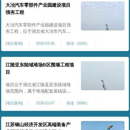
块。项目场地为园区新建建设用
大冶汽车零部件产业园建设项目
地，原始场地土质松散、土层固结
强夯工程
不均匀、孔隙较大、地基承载力偏
弱。新能源产业园厂房及配套设施
大冶汽车零部件产业园建设项目强
对
夯工程，位于湖北省大冶市汽车零
部件产业园规划地块内，是园区工
[
项目案例
]
2026-03-30
阅读（5042）
业厂房、生产车间及配套附属设施
建设的前置基础性地基处理工程。
项目场地为园区新建工业建设用
地，原始场地土层松散、土质均匀
江陵亚东陆域堆场B区围墙工程项
性较差、土体固结度不足，天然地
目
基承载力偏低。汽车零部件生产厂
房对地基平整度、整体刚度、沉降
项目位于湖北省江陵县亚东陆域堆
控
场范围内，属于堆场配套基础设施
加固改造项目，主要服务于场区围
[
项目案例
]
2026-01-07
阅读（5060）
墙及附属设施建设，是保障场区边
界围护结构稳定、提升场地整体建
设标准的前置关键工程，本项目强
夯处理总面积20000㎡，施工范围为
江苏铜山经济开发区高端装备产
陆域堆场B区围墙沿线及配套场地。