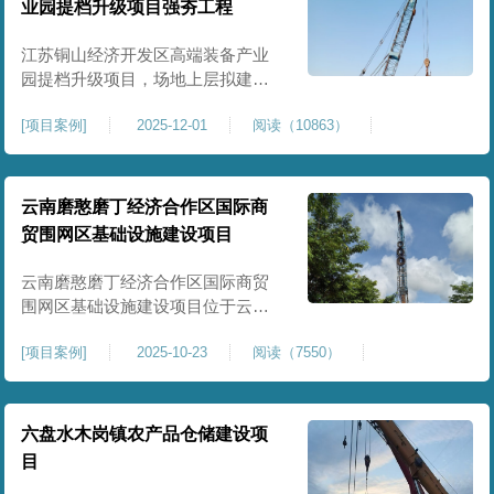
业园提档升级项目强夯工程
原场地土层松散、回填不均、固结
程度差，地基承载力较低，且堆
江苏铜山经济开发区高端装备产业
园提档升级项目，场地上层拟建厂
房、生产车间、办公楼及配套设
[
项目案例
]
2025-12-01
阅读（10863）
施。占地面积约130000㎡.项目采用
强夯工艺对地基进行加固处理，确
保处理后地基承载力特征值
≥100kPa、压实系数≥0.94、压缩模
云南磨憨磨丁经济合作区国际商
量≥5MPa，工程实施后将有效提升
贸围网区基础设施建设项目
场地整体承载力与均匀性，消除不
均匀沉降隐患，为园区高端装备产
云南磨憨磨丁经济合作区国际商贸
业项目
围网区基础设施建设项目位于云南
省西双版纳磨憨镇，是合作区跨境
[
项目案例
]
2025-10-23
阅读（7550）
商贸、口岸监管、通关查验的重要
基础设施工程。项目建设内容主要
为场地地基处理，处理总面积约 5
万平方米，采用强夯加固施工工
六盘水木岗镇农产品仓储建设项
艺，通过全场地强夯提升地基承载
目
力、消除不均匀沉降，满足围网区