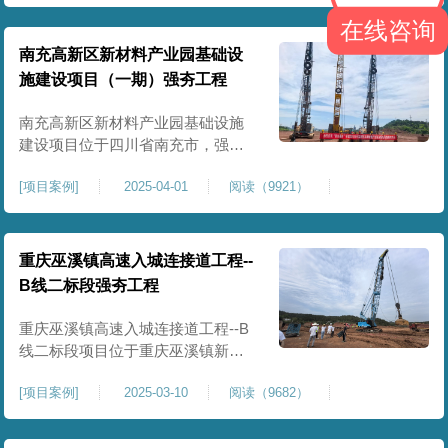
农业灌溉蓄水配套建设，为后续蓄
在线咨询
水池主体施工筑牢地基基础，保障
灌区水利设施长期稳定运行。本工
南充高新区新材料产业园基础设
程核心施工内容为蓄水池场地地基
施建设项目（一期）强夯工程
强夯加固处理，总强夯施工面积
25000㎡，施工完成后场地上部将新
南充高新区新材料产业园基础设施
建设项目位于四川省南充市，强夯
总面积约 300000㎡，针对园区场地
[
项目案例
]
2025-04-01
阅读（9921）
软弱土、回填土等复杂地质，采用
强夯地基加固，深层加固地基、提
升承载力、严控工后沉降，为厂
房、道路及配套设施筑牢基础。本
重庆巫溪镇高速入城连接道工程--
项目施工作业面积大，我司将整个
B线二标段强夯工程
场地施工区域合理划分为若干个区
段，分区分段施工，投入强夯设备3
重庆巫溪镇高速入城连接道工程--B
线二标段项目位于重庆巫溪镇新建
入城高速，本项目场地为分段回填
[
项目案例
]
2025-03-10
阅读（9682）
形成，回填完成，强夯施工一次，
极大考验我司与土方单位交叉施工
能力。每标段强夯施工完成，现场