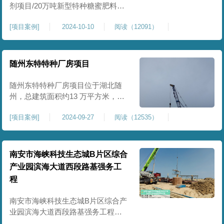
剂项目/20万吨新型特种糖蜜肥料项
目位于贵港市覃塘区，项目分为两
[
项目案例
]
2024-10-10
阅读（12091）
期施工，一期为10万吨新型材料农
药制剂项目施工，二期为20万吨新
型特种糖蜜肥料项目，两期项目都
采用基础承台加强夯和普通强夯施
随州东特特种厂房项目
工两种施工模式。为确保后期地基
使用要求，单独对基础承台位置地
随州东特特种厂房项目位于湖北随
基进行置换加强夯，其他区域采用
州，总建筑面积约13 万平方米，为
重型特种装备生产厂房，对地基承
[
项目案例
]
2024-09-27
阅读（12535）
载力与均匀性要求严苛。项目于
2024 年 9 月正式开工，地基处理采
用高能级强夯施工工艺，通过大吨
位重锤动力固结，全面提升场地密
南安市海峡科技生态城B片区综合
实度与承载性能，满足重载车间、
产业园滨海大道西段路基强务工
设备基础与行车轨道的长期稳定运
程
行要求。项目严格遵循强夯地基处
南安市海峡科技生态城B片区综合产
业园滨海大道西段路基强务工程位
于泉州市滨海东大道，项目土层为