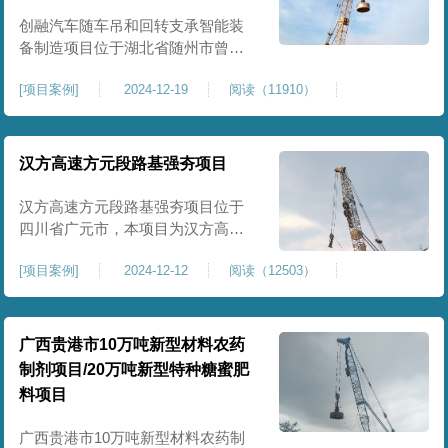
临近建筑物的场地界限开挖减震沟
创融汽车随车吊和回转支承智能装
备制造项目位于湖北省随州市曾都
区，项目上层拟建生产车间及其配
[
项目案例
]
2024-12-19
阅读（11910）
套设置，本次对主要对项目生产车
间区域进行强夯施工，面积约为
20000平方米，要求经强夯后地基承
载力不低于140Kpa。康尚强夯公司
汉方高速方元段路基强夯项目
于2024年12月15日组织设备人员进
场，设备型号为ZRYG3500C，施工
汉方高速方元段路基强夯项目位于
作业人员按照设计严格施工。
四川省广元市，本项目为汉方高速
方元段路基加固施工，面积约
[
项目案例
]
2024-12-12
阅读（12503）
240000平方米，施工周期长，待路
基回填达到设计标高后，强夯施工
一次。我司于土方单位交叉作业。
康尚强夯公司于2024年10月20日安
广西贵港市10万吨新型材料农药
排设备人员进场，按照图纸设计施
制剂项目/20万吨新型特种糖蜜肥
工。
料项目
广西贵港市10万吨新型材料农药制