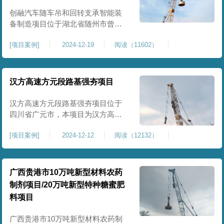
临近建筑物的场地界限开挖减震沟
创融汽车随车吊和回转支承智能装
备制造项目位于湖北省随州市曾都
区，项目上层拟建生产车间及其配
[
项目案例
]
2024-12-19
阅读（11602）
套设置，本次对主要对项目生产车
间区域进行强夯施工，面积约为
20000平方米，要求经强夯后地基承
载力不低于140Kpa。康尚强夯公司
汉方高速方元段路基强夯项目
于2024年12月15日组织设备人员进
场，设备型号为ZRYG3500C，施工
汉方高速方元段路基强夯项目位于
作业人员按照设计严格施工。
四川省广元市，本项目为汉方高速
方元段路基加固施工，面积约
[
项目案例
]
2024-12-12
阅读（12132）
240000平方米，施工周期长，待路
基回填达到设计标高后，强夯施工
一次。我司于土方单位交叉作业。
康尚强夯公司于2024年10月20日安
广西贵港市10万吨新型材料农药
排设备人员进场，按照图纸设计施
制剂项目/20万吨新型特种糖蜜肥
工。
料项目
广西贵港市10万吨新型材料农药制