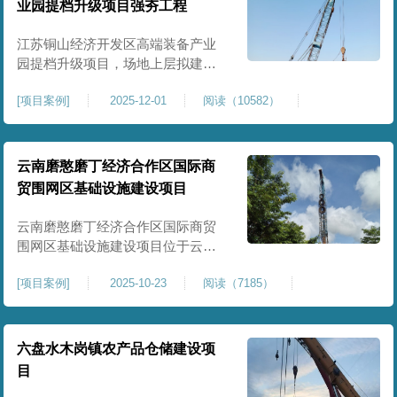
业园提档升级项目强夯工程
原场地土层松散、回填不均、固结
程度差，地基承载力较低，且堆
江苏铜山经济开发区高端装备产业
园提档升级项目，场地上层拟建厂
房、生产车间、办公楼及配套设
[
项目案例
]
2025-12-01
阅读（10582）
施。占地面积约130000㎡.项目采用
强夯工艺对地基进行加固处理，确
保处理后地基承载力特征值
≥100kPa、压实系数≥0.94、压缩模
云南磨憨磨丁经济合作区国际商
量≥5MPa，工程实施后将有效提升
贸围网区基础设施建设项目
场地整体承载力与均匀性，消除不
均匀沉降隐患，为园区高端装备产
云南磨憨磨丁经济合作区国际商贸
业项目
围网区基础设施建设项目位于云南
省西双版纳磨憨镇，是合作区跨境
[
项目案例
]
2025-10-23
阅读（7185）
商贸、口岸监管、通关查验的重要
基础设施工程。项目建设内容主要
为场地地基处理，处理总面积约 5
万平方米，采用强夯加固施工工
六盘水木岗镇农产品仓储建设项
艺，通过全场地强夯提升地基承载
目
力、消除不均匀沉降，满足围网区