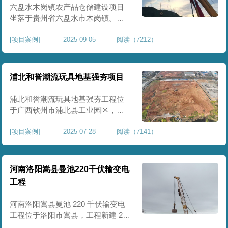
后续建（构）筑物及重型作业场地
六盘水木岗镇农产品仓储建设项目
使
坐落于贵州省六盘水市木岗镇。场
地规划新建标准化农产品仓储库
[
项目案例
]
2025-09-05
阅读（7212）
房、分拣车间、配套附属用房等设
施。项目原始场地为新建建设用
地，土层分布不均、土体松散、天
然固结程度较低，地基整体承载力
浦北和誉潮流玩具地基强夯项目
偏弱、均匀性不足。农产品仓储建
筑需长期承受货物堆放荷载，对地
浦北和誉潮流玩具地基强夯工程位
基沉降稳定性、整体密实度要求较
于广西钦州市浦北县工业园区，场
高，
地规划建设玩具生产厂房、配套办
[
项目案例
]
2025-07-28
阅读（7141）
公及生活附属设施。原始场地为新
建园区待开发地块，土体回填不
均、土质松散、固结度不足，场地
承载力与整体均匀性较差，若直接
河南洛阳嵩县曼池220千伏输变电
施工易出现地基不均匀沉降、地面
工程
开裂、墙体变形等质量问题，无法
满足工业厂房长期荷载及规范建设
河南洛阳嵩县曼池 220 千伏输变电
标
工程位于洛阳市嵩县，工程新建 220
千伏变电站。本次地基处理强夯面