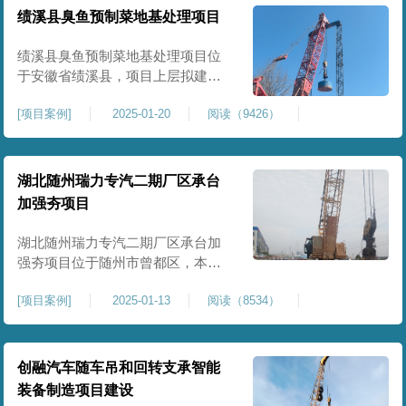
工程师组织三方验收一次，确认工
绩溪县臭鱼预制菜地基处理项目
程量，严格把控每标段施工区域的
施工质量，确保工程整体质量。在
绩溪县臭鱼预制菜地基处理项目位
施工过程中我司严格按照设计规范
于安徽省绩溪县，项目上层拟建生
产车间及其配套设施，面积约6万平
[
项目案例
]
2025-01-20
阅读（9426）
米。本项目场地后续使用要求较
高，设计拟采用大夯击能进行场地
地基加固处理，我司配备FW5000A
大型强夯机一台，并配备28m龙门架
湖北随州瑞力专汽二期厂区承台
一幅辅助高能级强夯施工，配备
加强夯项目
85T，直径为2m，高度为2.2m的柱
锤一个，柱锤接地面积更小，强夯
湖北随州瑞力专汽二期厂区承台加
穿透
强夯项目位于随州市曾都区，本项
目为加固建筑基础区域地基，设计
[
项目案例
]
2025-01-13
阅读（8534）
要求采用强夯置换工艺进行加固处
理，要求经处理深度不小于8米，地
基承载力不小于180Kpa，该项目场
地周边已有建筑物，且本项目采用
创融汽车随车吊和回转支承智能
夯击能较大，夯击次数较多，为确
装备制造项目建设
保场地临近建筑物安全性，我司在