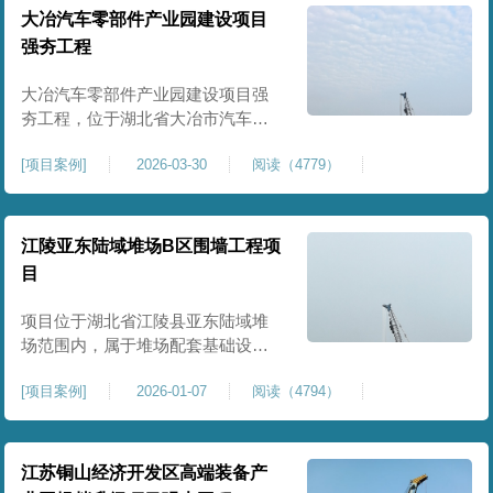
块。项目场地为园区新建建设用
大冶汽车零部件产业园建设项目
地，原始场地土质松散、土层固结
强夯工程
不均匀、孔隙较大、地基承载力偏
弱。新能源产业园厂房及配套设施
大冶汽车零部件产业园建设项目强
对
夯工程，位于湖北省大冶市汽车零
部件产业园规划地块内，是园区工
[
项目案例
]
2026-03-30
阅读（4779）
业厂房、生产车间及配套附属设施
建设的前置基础性地基处理工程。
项目场地为园区新建工业建设用
地，原始场地土层松散、土质均匀
江陵亚东陆域堆场B区围墙工程项
性较差、土体固结度不足，天然地
目
基承载力偏低。汽车零部件生产厂
房对地基平整度、整体刚度、沉降
项目位于湖北省江陵县亚东陆域堆
控
场范围内，属于堆场配套基础设施
加固改造项目，主要服务于场区围
[
项目案例
]
2026-01-07
阅读（4794）
墙及附属设施建设，是保障场区边
界围护结构稳定、提升场地整体建
设标准的前置关键工程，本项目强
夯处理总面积20000㎡，施工范围为
江苏铜山经济开发区高端装备产
陆域堆场B区围墙沿线及配套场地。