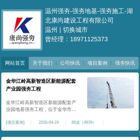
温州强夯-强夯地基-强夯施工-湖
北康尚建设工程有限公司
温州 |
切换城市
曾经理：18971125373
网站首页
关于我们
公司快讯
项目案例
强夯快讯
金华江岭高新智造区新能源配套
产业园强夯工程
金华江岭高新智造区新能源配套产
业园地基强夯工程，位于金华市江
岭高新智造区内，，属于高新产业
[
项目案例
]
2026-04-24
阅读（4839）
园区重点基建配套项目。本项目地
基强夯处理总面积40000㎡，施工范
围为新能源配套产业园核心建设地