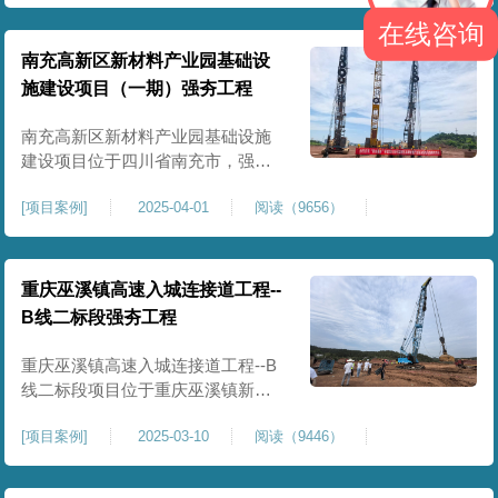
农业灌溉蓄水配套建设，为后续蓄
在线咨询
水池主体施工筑牢地基基础，保障
灌区水利设施长期稳定运行。本工
南充高新区新材料产业园基础设
程核心施工内容为蓄水池场地地基
施建设项目（一期）强夯工程
强夯加固处理，总强夯施工面积
25000㎡，施工完成后场地上部将新
南充高新区新材料产业园基础设施
建设项目位于四川省南充市，强夯
总面积约 300000㎡，针对园区场地
[
项目案例
]
2025-04-01
阅读（9656）
软弱土、回填土等复杂地质，采用
强夯地基加固，深层加固地基、提
升承载力、严控工后沉降，为厂
房、道路及配套设施筑牢基础。本
重庆巫溪镇高速入城连接道工程--
项目施工作业面积大，我司将整个
B线二标段强夯工程
场地施工区域合理划分为若干个区
段，分区分段施工，投入强夯设备3
重庆巫溪镇高速入城连接道工程--B
线二标段项目位于重庆巫溪镇新建
入城高速，本项目场地为分段回填
[
项目案例
]
2025-03-10
阅读（9446）
形成，回填完成，强夯施工一次，
极大考验我司与土方单位交叉施工
能力。每标段强夯施工完成，现场