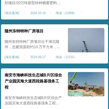
剂项目/20万吨新型特种糖蜜肥料项
目位于贵港市覃塘区，项目分为两
[
项目案例
]
2024-10-10
阅读（11808）
期施工，一期为10万吨新型材料农
药制剂项目施工，二期为20万吨新
型特种糖蜜肥料项目，两期项目都
采用基础承台加强夯和普通强夯施
随州东特特种厂房项目
工两种施工模式。为确保后期地基
使用要求，单独对基础承台位置地
随州东特特种厂房项目位于湖北随
基进行置换加强夯，其他区域采用
州，总建筑面积约13 万平方米，为
重型特种装备生产厂房，对地基承
[
项目案例
]
2024-09-27
阅读（12215）
载力与均匀性要求严苛。项目于
2024 年 9 月正式开工，地基处理采
用高能级强夯施工工艺，通过大吨
位重锤动力固结，全面提升场地密
南安市海峡科技生态城B片区综合
实度与承载性能，满足重载车间、
产业园滨海大道西段路基强务工
设备基础与行车轨道的长期稳定运
程
行要求。项目严格遵循强夯地基处
南安市海峡科技生态城B片区综合产
业园滨海大道西段路基强务工程位
于泉州市滨海东大道，项目土层为