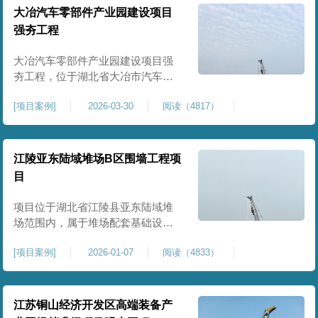
块。项目场地为园区新建建设用
大冶汽车零部件产业园建设项目
地，原始场地土质松散、土层固结
强夯工程
不均匀、孔隙较大、地基承载力偏
弱。新能源产业园厂房及配套设施
大冶汽车零部件产业园建设项目强
对
夯工程，位于湖北省大冶市汽车零
部件产业园规划地块内，是园区工
[
项目案例
]
2026-03-30
阅读（4817）
业厂房、生产车间及配套附属设施
建设的前置基础性地基处理工程。
项目场地为园区新建工业建设用
地，原始场地土层松散、土质均匀
江陵亚东陆域堆场B区围墙工程项
性较差、土体固结度不足，天然地
目
基承载力偏低。汽车零部件生产厂
房对地基平整度、整体刚度、沉降
项目位于湖北省江陵县亚东陆域堆
控
场范围内，属于堆场配套基础设施
加固改造项目，主要服务于场区围
[
项目案例
]
2026-01-07
阅读（4833）
墙及附属设施建设，是保障场区边
界围护结构稳定、提升场地整体建
设标准的前置关键工程，本项目强
夯处理总面积20000㎡，施工范围为
江苏铜山经济开发区高端装备产
陆域堆场B区围墙沿线及配套场地。