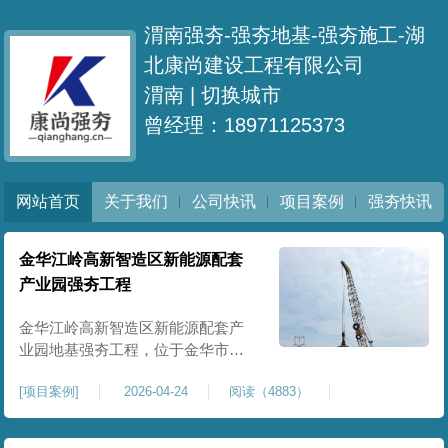
渭南强夯-强夯地基-强夯施工-湖
北康尚建设工程有限公司
渭南 |
切换城市
曾经理：18971125373
网站首页
关于我们
公司快讯
项目案例
强夯快讯
金华江岭高新智造区新能源配套
产业园强夯工程
金华江岭高新智造区新能源配套产
业园地基强夯工程，位于金华市江
岭高新智造区内，，属于高新产业
[
项目案例
]
2026-04-24
阅读（4883）
园区重点基建配套项目。本项目地
基强夯处理总面积40000㎡，施工范
围为新能源配套产业园核心建设地