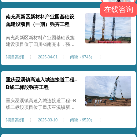
农业灌溉蓄水配套建设，为后续蓄
在线咨询
水池主体施工筑牢地基基础，保障
灌区水利设施长期稳定运行。本工
南充高新区新材料产业园基础设
程核心施工内容为蓄水池场地地基
施建设项目（一期）强夯工程
强夯加固处理，总强夯施工面积
25000㎡，施工完成后场地上部将新
南充高新区新材料产业园基础设施
建设项目位于四川省南充市，强夯
总面积约 300000㎡，针对园区场地
[
项目案例
]
2025-04-01
阅读（9743）
软弱土、回填土等复杂地质，采用
强夯地基加固，深层加固地基、提
升承载力、严控工后沉降，为厂
房、道路及配套设施筑牢基础。本
重庆巫溪镇高速入城连接道工程--
项目施工作业面积大，我司将整个
B线二标段强夯工程
场地施工区域合理划分为若干个区
段，分区分段施工，投入强夯设备3
重庆巫溪镇高速入城连接道工程--B
线二标段项目位于重庆巫溪镇新建
入城高速，本项目场地为分段回填
[
项目案例
]
2025-03-10
阅读（9520）
形成，回填完成，强夯施工一次，
极大考验我司与土方单位交叉施工
能力。每标段强夯施工完成，现场