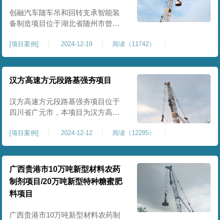
临近建筑物的场地界限开挖减震沟
创融汽车随车吊和回转支承智能装
备制造项目位于湖北省随州市曾都
区，项目上层拟建生产车间及其配
[
项目案例
]
2024-12-19
阅读（11742）
套设置，本次对主要对项目生产车
间区域进行强夯施工，面积约为
20000平方米，要求经强夯后地基承
载力不低于140Kpa。康尚强夯公司
汉方高速方元段路基强夯项目
于2024年12月15日组织设备人员进
场，设备型号为ZRYG3500C，施工
汉方高速方元段路基强夯项目位于
作业人员按照设计严格施工。
四川省广元市，本项目为汉方高速
方元段路基加固施工，面积约
[
项目案例
]
2024-12-12
阅读（12285）
240000平方米，施工周期长，待路
基回填达到设计标高后，强夯施工
一次。我司于土方单位交叉作业。
康尚强夯公司于2024年10月20日安
广西贵港市10万吨新型材料农药
排设备人员进场，按照图纸设计施
制剂项目/20万吨新型特种糖蜜肥
工。
料项目
广西贵港市10万吨新型材料农药制