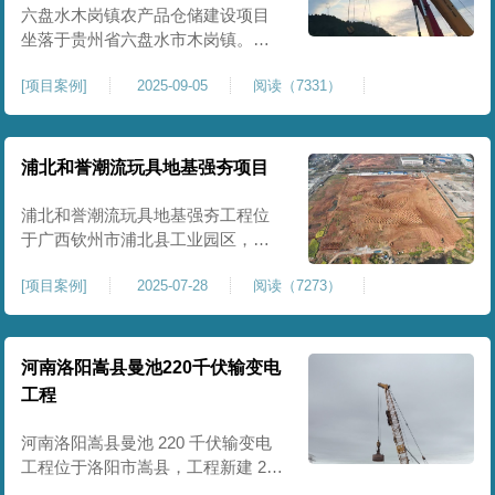
后续建（构）筑物及重型作业场地
六盘水木岗镇农产品仓储建设项目
使
坐落于贵州省六盘水市木岗镇。场
地规划新建标准化农产品仓储库
[
项目案例
]
2025-09-05
阅读（7331）
房、分拣车间、配套附属用房等设
施。项目原始场地为新建建设用
地，土层分布不均、土体松散、天
然固结程度较低，地基整体承载力
浦北和誉潮流玩具地基强夯项目
偏弱、均匀性不足。农产品仓储建
筑需长期承受货物堆放荷载，对地
浦北和誉潮流玩具地基强夯工程位
基沉降稳定性、整体密实度要求较
于广西钦州市浦北县工业园区，场
高，
地规划建设玩具生产厂房、配套办
[
项目案例
]
2025-07-28
阅读（7273）
公及生活附属设施。原始场地为新
建园区待开发地块，土体回填不
均、土质松散、固结度不足，场地
承载力与整体均匀性较差，若直接
河南洛阳嵩县曼池220千伏输变电
施工易出现地基不均匀沉降、地面
工程
开裂、墙体变形等质量问题，无法
满足工业厂房长期荷载及规范建设
河南洛阳嵩县曼池 220 千伏输变电
标
工程位于洛阳市嵩县，工程新建 220
千伏变电站。本次地基处理强夯面