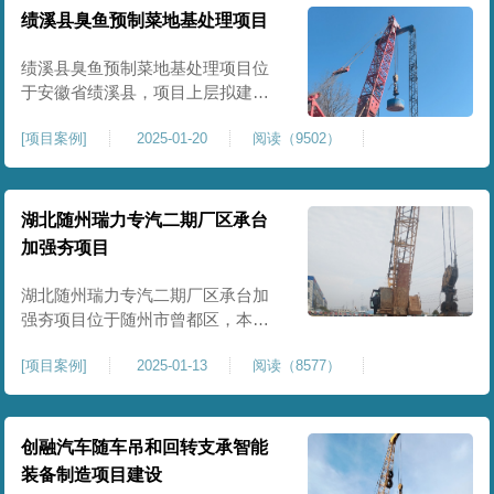
工程师组织三方验收一次，确认工
绩溪县臭鱼预制菜地基处理项目
程量，严格把控每标段施工区域的
施工质量，确保工程整体质量。在
绩溪县臭鱼预制菜地基处理项目位
施工过程中我司严格按照设计规范
于安徽省绩溪县，项目上层拟建生
产车间及其配套设施，面积约6万平
[
项目案例
]
2025-01-20
阅读（9502）
米。本项目场地后续使用要求较
高，设计拟采用大夯击能进行场地
地基加固处理，我司配备FW5000A
大型强夯机一台，并配备28m龙门架
湖北随州瑞力专汽二期厂区承台
一幅辅助高能级强夯施工，配备
加强夯项目
85T，直径为2m，高度为2.2m的柱
锤一个，柱锤接地面积更小，强夯
湖北随州瑞力专汽二期厂区承台加
穿透
强夯项目位于随州市曾都区，本项
目为加固建筑基础区域地基，设计
[
项目案例
]
2025-01-13
阅读（8577）
要求采用强夯置换工艺进行加固处
理，要求经处理深度不小于8米，地
基承载力不小于180Kpa，该项目场
地周边已有建筑物，且本项目采用
创融汽车随车吊和回转支承智能
夯击能较大，夯击次数较多，为确
装备制造项目建设
保场地临近建筑物安全性，我司在