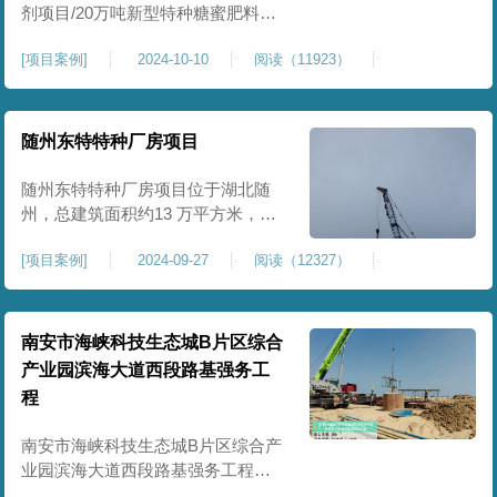
剂项目/20万吨新型特种糖蜜肥料项
目位于贵港市覃塘区，项目分为两
[
项目案例
]
2024-10-10
阅读（11923）
期施工，一期为10万吨新型材料农
药制剂项目施工，二期为20万吨新
型特种糖蜜肥料项目，两期项目都
采用基础承台加强夯和普通强夯施
随州东特特种厂房项目
工两种施工模式。为确保后期地基
使用要求，单独对基础承台位置地
随州东特特种厂房项目位于湖北随
基进行置换加强夯，其他区域采用
州，总建筑面积约13 万平方米，为
重型特种装备生产厂房，对地基承
[
项目案例
]
2024-09-27
阅读（12327）
载力与均匀性要求严苛。项目于
2024 年 9 月正式开工，地基处理采
用高能级强夯施工工艺，通过大吨
位重锤动力固结，全面提升场地密
南安市海峡科技生态城B片区综合
实度与承载性能，满足重载车间、
产业园滨海大道西段路基强务工
设备基础与行车轨道的长期稳定运
程
行要求。项目严格遵循强夯地基处
南安市海峡科技生态城B片区综合产
业园滨海大道西段路基强务工程位
于泉州市滨海东大道，项目土层为