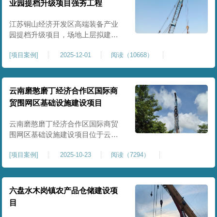
业园提档升级项目强夯工程
原场地土层松散、回填不均、固结
程度差，地基承载力较低，且堆
江苏铜山经济开发区高端装备产业
园提档升级项目，场地上层拟建厂
房、生产车间、办公楼及配套设
[
项目案例
]
2025-12-01
阅读（10668）
施。占地面积约130000㎡.项目采用
强夯工艺对地基进行加固处理，确
保处理后地基承载力特征值
≥100kPa、压实系数≥0.94、压缩模
云南磨憨磨丁经济合作区国际商
量≥5MPa，工程实施后将有效提升
贸围网区基础设施建设项目
场地整体承载力与均匀性，消除不
均匀沉降隐患，为园区高端装备产
云南磨憨磨丁经济合作区国际商贸
业项目
围网区基础设施建设项目位于云南
省西双版纳磨憨镇，是合作区跨境
[
项目案例
]
2025-10-23
阅读（7294）
商贸、口岸监管、通关查验的重要
基础设施工程。项目建设内容主要
为场地地基处理，处理总面积约 5
万平方米，采用强夯加固施工工
六盘水木岗镇农产品仓储建设项
艺，通过全场地强夯提升地基承载
目
力、消除不均匀沉降，满足围网区