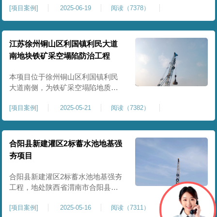
[
项目案例
]
2025-06-19
阅读（7378）
积约 20000 平方米，采用满场强夯
加固方式改善场地工程地质条件，
有效提高地基承载力、控制不均匀
沉降，满足变电站各类构支架、电
江苏徐州铜山区利国镇利民大道
气设备及配套设施建设标准。本项
南地块铁矿采空塌陷防治工程
目是嵩县重要电力基础设施，投运
后优化区域电网布局，增强当
本项目位于徐州铜山区利国镇利民
大道南侧，为铁矿采空塌陷地质灾
害防治工程，强夯处理总面积约
[
项目案例
]
2025-05-21
阅读（7382）
35000㎡。针对区域铁矿开采遗留的
地层松散、裂隙发育、塌陷沉降等
隐患，采用强夯工艺加固场地地
基，消除采空地质风险，提升场地
合阳县新建灌区2标蓄水池地基强
整体稳定性与承载力，彻底改善地
夯项目
块建设条件，实现矿区地质灾害治
理与土地安全利用。
合阳县新建灌区2标蓄水池地基强夯
工程，地处陕西省渭南市合阳县，
是区域新建灌区配套水利基础设施
[
项目案例
]
2025-05-16
阅读（7311）
的关键前置工程，主要服务于片区