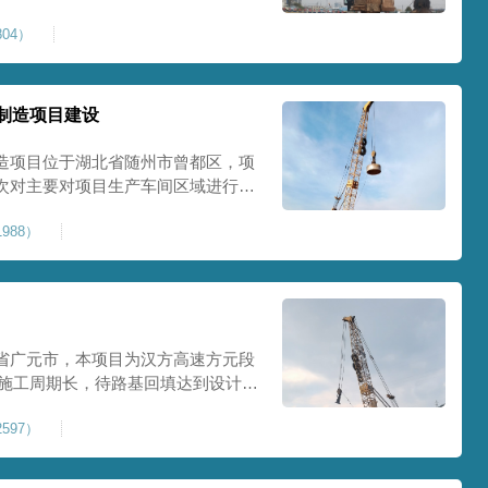
0Kpa，该项目场地周边已有建筑
04）
数较多，为确保场地临近建筑物安全
减震沟
制造项目建设
造项目位于湖北省随州市曾都区，项
次对主要对项目生产车间区域进行强
强夯后地基承载力不低于140Kpa。
988）
织设备人员进场，设备型号为
严格施工。
省广元市，本项目为汉方高速方元段
米，施工周期长，待路基回填达到设计标
叉作业。康尚强夯公司于2024年10
597）
计施工。