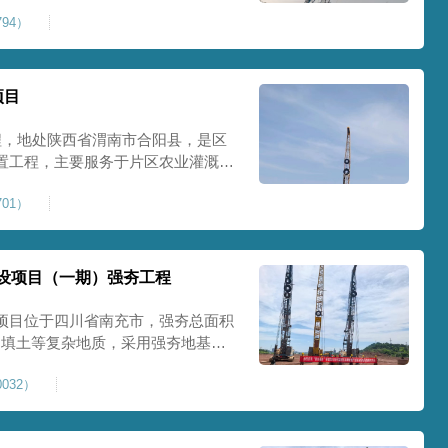
艺加固场地地基，消除采空地质风
94）
底改善地块建设条件，实现矿区地质
项目
程，地处陕西省渭南市合阳县，是区
置工程，主要服务于片区农业灌溉蓄
牢地基基础，保障灌区水利设施长期
01）
池场地地基强夯加固处理，总强夯施
将新
设项目（一期）强夯工程
项目位于四川省南充市，强夯总面积
、回填土等复杂地质，采用强夯地基加
工后沉降，为厂房、道路及配套设施
032）
司将整个场地施工区域合理划分为若
备3