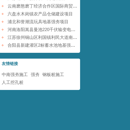
云南磨憨磨丁经济合作区国际商贸围网区基础设施建设项目
六盘水木岗镇农产品仓储建设项目
浦北和誉潮流玩具地基强夯项目
河南洛阳嵩县曼池220千伏输变电工程
江苏徐州铜山区利国镇利民大道南地块铁矿采空塌陷防治工程
合阳县新建灌区2标蓄水池地基强夯项目
友情链接
中南强夯施工
强夯
钢板桩施工
人工挖孔桩