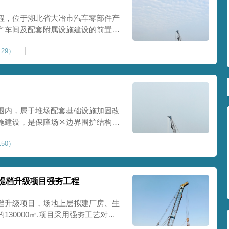
程，位于湖北省大冶市汽车零部件产
产车间及配套附属设施建设的前置基
建工业建设用地，原始场地土层松
29）
，天然地基承载力偏低。汽车零部件
降控
围内，属于堆场配套基础设施加固改
施建设，是保障场区边界围护结构稳
程，本项目强夯处理总面积20000
50）
及配套场地。原场地土层松散、回填
且堆
提档升级项目强夯工程
档升级项目，场地上层拟建厂房、生
30000㎡.项目采用强夯工艺对地
值≥100kPa、压实系数≥0.94、