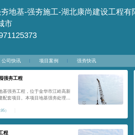
强夯地基-强夯施工-湖北康尚建设工程有
城市
71125373
公司快讯
项目案例
强夯快讯
园强夯工程
地基强夯工程，位于金华市江岭高新
建配套项目。本项目地基强夯处理总
套产业园核心建设地块。项目场地为园
95）
土层固结不均匀、孔隙较大、地基承
施对
工程