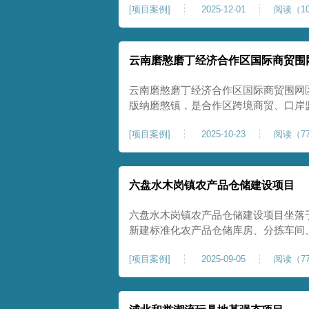
[
项目案例
]
2025-12-01
阅读（10
压缩模量≥5MPa，工程实施后将有效
均匀沉降隐患，为园区高端装备产业项
云南磨憨磨丁经济合作区国际商贸围
云南磨憨磨丁经济合作区国际商贸围网
版纳磨憨镇，是合作区跨境商贸、口岸
程。项目建设内容主要为场地地基处理，
[
项目案例
]
2025-10-23
阅读（77
夯加固施工工艺，通过全场地强夯提升
围网区后续建（构）筑物及重型作业场
六盘水木岗镇农产品仓储建设项目
六盘水木岗镇农产品仓储建设项目坐落
新建标准化农产品仓储库房、分拣车间
地为新建建设用地，土层分布不均、土
[
项目案例
]
2025-09-05
阅读（77
体承载力偏弱、均匀性不足。农产品仓
地基沉降稳定性、整体密实度要求较高