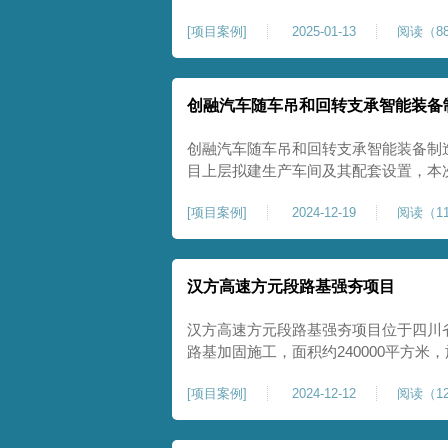
理深度不小于8米，地基承载力不小于18
[
项目案例
]
2025-01-13
阅读（88
物，且本项目采用夯击能较大，夯击次
性，我司在临近建筑物的场地界限开挖
创融汽车随车吊和回转支承智能装备
创融汽车随车吊和回转支承智能装备制
目上层拟建生产车间及其配套设置，本
夯施工，面积约为20000平方米，要求经
[
项目案例
]
2024-12-19
阅读（11
康尚强夯公司于2024年12月15日组
ZRYG3500C，施工作业人员按照设计
汉方高速方元段路基强夯项目
汉方高速方元段路基强夯项目位于四川
路基加固施工，面积约240000平方
高后，强夯施工一次。我司于土方单位交
[
项目案例
]
2024-12-12
阅读（12
月20日安排设备人员进场，按照图纸设