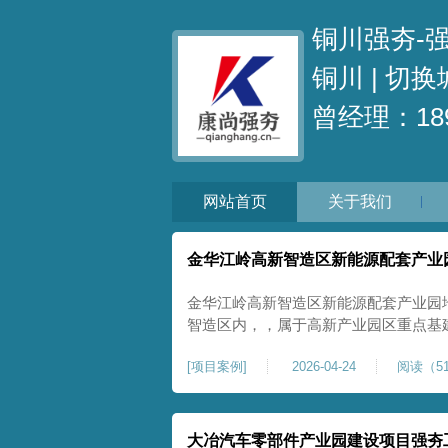
铜川强夯-
铜川 |
切换
曾经理：189
网站首页
关于我们
金华江岭高新智造区新能源配套产业
金华江岭高新智造区新能源配套产业园
智造区内，，属于高新产业园区重点基
面积40000㎡，施工范围为新能源配
[
项目案例
]
2026-04-24
阅读（51
区新建建设用地，原始场地土质松散、
载力偏弱。新能源产业园厂房及配套设
大冶汽车零部件产业园建设项目强夯