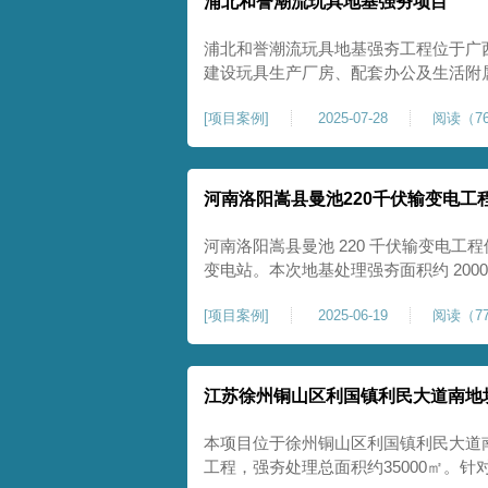
浦北和誉潮流玩具地基强夯项目
浦北和誉潮流玩具地基强夯工程位于广
建设玩具生产厂房、配套办公及生活附
地块，土体回填不均、土质松散、固结
[
项目案例
]
2025-07-28
阅读（76
差，若直接施工易出现地基不均匀沉降
无法满足工业厂房长期荷载及规范建设
河南洛阳嵩县曼池220千伏输变电工
河南洛阳嵩县曼池 220 千伏输变电工程
变电站。本次地基处理强夯面积约 200
善场地工程地质条件，有效提高地基承
[
项目案例
]
2025-06-19
阅读（77
各类构支架、电气设备及配套设施建设
施，投运后优化区域电网布局，增强当
江苏徐州铜山区利国镇利民大道南地
本项目位于徐州铜山区利国镇利民大道
工程，强夯处理总面积约35000㎡。