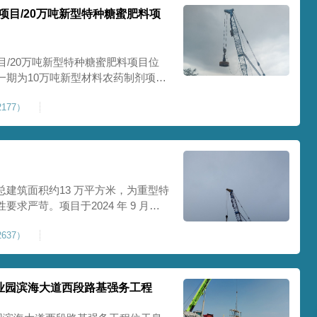
项目/20万吨新型特种糖蜜肥料项
目/20万吨新型特种糖蜜肥料项目位
一期为10万吨新型材料农药制剂项目
料项目，两期项目都采用基础承台加强
177）
保后期地基使用要求，单独对基础承
采用
建筑面积约13 万平方米，为重型特
求严苛。项目于2024 年 9 月正
工艺，通过大吨位重锤动力固结，全
637）
载车间、设备基础与行车轨道的长期
处
业园滨海大道西段路基强务工程