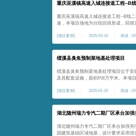
重庆巫溪镇高速入城连接道工程--B
重庆巫溪镇高速入城连接道工程--B线
速，本项目场地为分段回填形成，回填
与土方单位交叉施工能力。每标段强夯
[
项目案例
]
2025-03-10
阅读（97
一次，确认工程量，严格把控每标段施
量。在施工过程中我司严格按照设计规
绩溪县臭鱼预制菜地基处理项目
绩溪县臭鱼预制菜地基处理项目位于安
及其配套设施，面积约6万平米。本项
用大夯击能进行场地地基加固处理，我司
[
项目案例
]
2025-01-20
阅读（97
配备28m龙门架一幅辅助高能级强夯施工
2.2m的柱锤一个，柱锤接地面积更小
湖北随州瑞力专汽二期厂区承台加强
湖北随州瑞力专汽二期厂区承台加强夯
固建筑基础区域地基，设计要求采用强