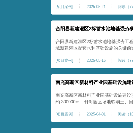
隙发育、塌陷沉降等隐患，采用强夯工
[
项目案例
]
2025-05-21
阅读（77
险，提升场地整体稳定性与承载力，彻
灾害治理与土地安全利用。
合阳县新建灌区2标蓄水池地基强夯
合阳县新建灌区2标蓄水池地基强夯工
域新建灌区配套水利基础设施的关键前
水配套建设，为后续蓄水池主体施工筑
[
项目案例
]
2025-05-16
阅读（77
稳定运行。本工程核心施工内容为蓄水
工面积25000㎡，施工完成后场地上部
南充高新区新材料产业园基础设施建
南充高新区新材料产业园基础设施建设
约 300000㎡，针对园区场地软弱土
固，深层加固地基、提升承载力、严控
[
项目案例
]
2025-04-01
阅读（10
筑牢基础。本项目施工作业面积大，我
干个区段，分区分段施工，投入强夯设