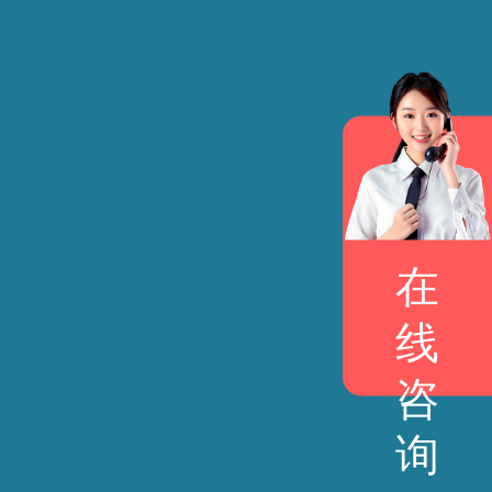
在
线
咨
询