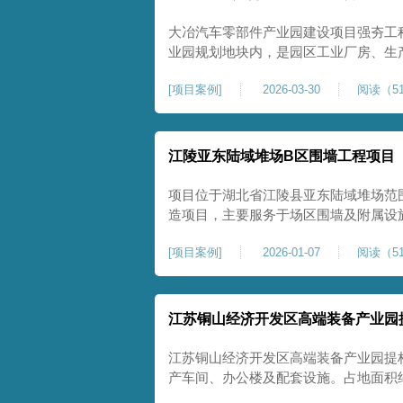
大冶汽车零部件产业园建设项目强夯工
业园规划地块内，是园区工业厂房、生
础性地基处理工程。项目场地为园区新
[
项目案例
]
2026-03-30
阅读（51
散、土质均匀性较差、土体固结度不足
生产厂房对地基平整度、整体刚度、沉
江陵亚东陆域堆场B区围墙工程项目
项目位于湖北省江陵县亚东陆域堆场范
造项目，主要服务于场区围墙及附属设
定、提升场地整体建设标准的前置关键工
[
项目案例
]
2026-01-07
阅读（51
㎡，施工范围为陆域堆场B区围墙沿线
不均、固结程度差，地基承载力较低，
江苏铜山经济开发区高端装备产业园
江苏铜山经济开发区高端装备产业园提
产车间、办公楼及配套设施。占地面积约1
基进行加固处理，确保处理后地基承载力特征