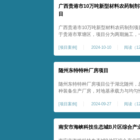
广西贵港市10万吨新型材料农药制剂
目
广西贵港市10万吨新型材料农药制剂项
于贵港市覃塘区，项目分为两期施工，
施工，二期为20万吨新型特种糖蜜肥
[
项目案例
]
2024-10-10
阅读（12
夯和普通强夯施工两种施工模式。为确
台位置地基进行置换加强夯，其他区域
随州东特特种厂房项目
随州东特特种厂房项目位于湖北随州，总
种装备生产厂房，对地基承载力与均匀性要
式开工，地基处理采用高能级强夯施工
[
项目案例
]
2024-09-27
阅读（12
面提升场地密实度与承载性能，满足重
稳定运行要求。项目严格遵循强夯地基
南安市海峡科技生态城B片区综合产