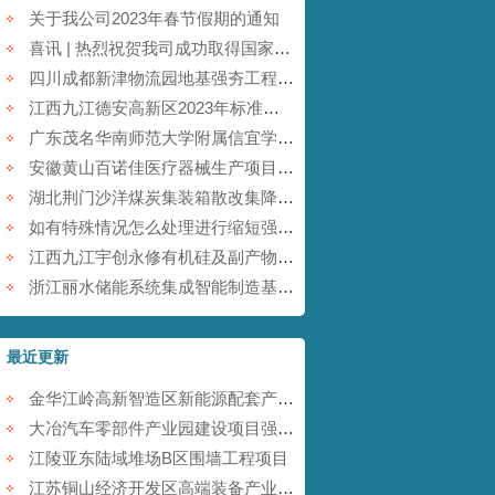
关于我公司2023年春节假期的通知
喜讯 | 热烈祝贺我司成功取得国家商标注册证书！
四川成都新津物流园地基强夯工程【康尚强夯建设】
江西九江德安高新区2023年标准厂房及配套基础设施建设项目【康尚强夯建设】
广东茂名华南师范大学附属信宜学校强夯地基项目【康尚强夯建设】
安徽黄山百诺佳医疗器械生产项目(一期)地基强夯工程【康尚强夯建设】
湖北荆门沙洋煤炭集装箱散改集降水强夯项目【康尚强夯建设】
如有特殊情况怎么处理进行缩短强夯施工的工期
江西九江宇创永修有机硅及副产物综合利用项目强夯工程【康尚强夯建设】
浙江丽水储能系统集成智能制造基地项目强夯工程【康尚强夯建设】
最近更新
金华江岭高新智造区新能源配套产业园强夯工程
大冶汽车零部件产业园建设项目强夯工程
江陵亚东陆域堆场B区围墙工程项目
江苏铜山经济开发区高端装备产业园提档升级项目强夯工程