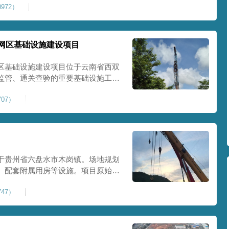
972）
提升场地整体承载力与均匀性，消除不
目
网区基础设施建设项目
区基础设施建设项目位于云南省西双
监管、通关查验的重要基础设施工
处理总面积约 5 万平方米，采用强
07）
地基承载力、消除不均匀沉降，满足
地使
于贵州省六盘水市木岗镇。场地规划
、配套附属用房等设施。项目原始场
体松散、天然固结程度较低，地基整
47）
储建筑需长期承受货物堆放荷载，对
，