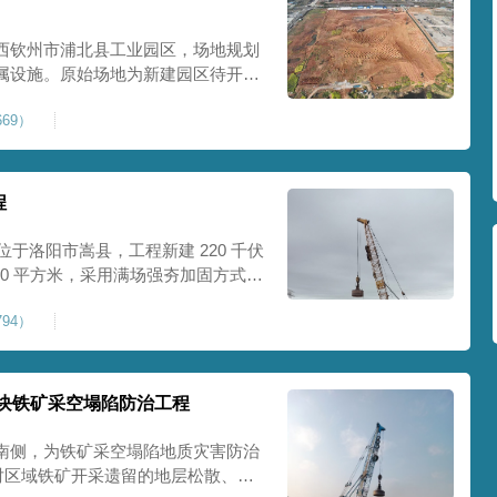
西钦州市浦北县工业园区，场地规划
属设施。原始场地为新建园区待开发
度不足，场地承载力与整体均匀性较
69）
、地面开裂、墙体变形等质量问题，
标
程
位于洛阳市嵩县，工程新建 220 千伏
00 平方米，采用满场强夯加固方式改
载力、控制不均匀沉降，满足变电站
94）
标准。本项目是嵩县重要电力基础设
块铁矿采空塌陷防治工程
南侧，为铁矿采空塌陷地质灾害防治
针对区域铁矿开采遗留的地层松散、裂