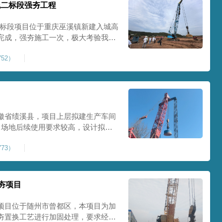
线二标段强夯工程
二标段项目位于重庆巫溪镇新建入城高
完成，强夯施工一次，极大考验我司
施工完成，现场工程师组织三方验收
52）
工区域的施工质量，确保工程整体质
范
徽省绩溪县，项目上层拟建生产车间
目场地后续使用要求较高，设计拟采
配备FW5000A大型强夯机一台，并
73）
，配备85T，直径为2m，高度为
，强夯穿透
夯项目
项目位于随州市曾都区，本项目为加
夯置换工艺进行加固处理，要求经处