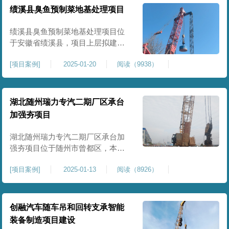
工程师组织三方验收一次，确认工
绩溪县臭鱼预制菜地基处理项目
程量，严格把控每标段施工区域的
施工质量，确保工程整体质量。在
绩溪县臭鱼预制菜地基处理项目位
施工过程中我司严格按照设计规范
于安徽省绩溪县，项目上层拟建生
产车间及其配套设施，面积约6万平
[
项目案例
]
2025-01-20
阅读（9938）
米。本项目场地后续使用要求较
高，设计拟采用大夯击能进行场地
地基加固处理，我司配备FW5000A
大型强夯机一台，并配备28m龙门架
湖北随州瑞力专汽二期厂区承台
一幅辅助高能级强夯施工，配备
加强夯项目
85T，直径为2m，高度为2.2m的柱
锤一个，柱锤接地面积更小，强夯
湖北随州瑞力专汽二期厂区承台加
穿透
强夯项目位于随州市曾都区，本项
目为加固建筑基础区域地基，设计
[
项目案例
]
2025-01-13
阅读（8926）
要求采用强夯置换工艺进行加固处
理，要求经处理深度不小于8米，地
基承载力不小于180Kpa，该项目场
地周边已有建筑物，且本项目采用
创融汽车随车吊和回转支承智能
夯击能较大，夯击次数较多，为确
装备制造项目建设
保场地临近建筑物安全性，我司在