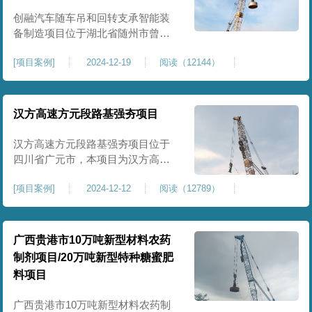
临近建筑物的场地界限开挖减震沟
创融汽车随车吊和回转支承智能装
备制造项目位于湖北省随州市曾都
区，项目上层拟建生产车间及其配
[
项目案例
]
2024-12-19
阅读（12144）
套设置，本次对主要对项目生产车
间区域进行强夯施工，面积约为
20000平方米，要求经强夯后地基承
载力不低于140Kpa。康尚强夯公司
汉方高速方元段路基强夯项目
于2024年12月15日组织设备人员进
场，设备型号为ZRYG3500C，施工
汉方高速方元段路基强夯项目位于
作业人员按照设计严格施工。
四川省广元市，本项目为汉方高速
方元段路基加固施工，面积约
[
项目案例
]
2024-12-12
阅读（12789）
240000平方米，施工周期长，待路
基回填达到设计标高后，强夯施工
一次。我司于土方单位交叉作业。
康尚强夯公司于2024年10月20日安
广西贵港市10万吨新型材料农药
排设备人员进场，按照图纸设计施
制剂项目/20万吨新型特种糖蜜肥
工。
料项目
广西贵港市10万吨新型材料农药制