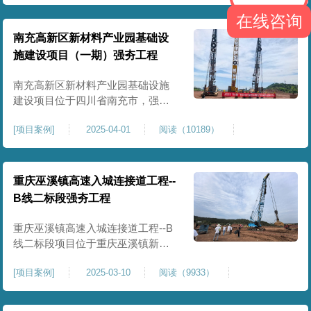
农业灌溉蓄水配套建设，为后续蓄
在线咨询
水池主体施工筑牢地基基础，保障
灌区水利设施长期稳定运行。本工
南充高新区新材料产业园基础设
程核心施工内容为蓄水池场地地基
施建设项目（一期）强夯工程
强夯加固处理，总强夯施工面积
25000㎡，施工完成后场地上部将新
南充高新区新材料产业园基础设施
建设项目位于四川省南充市，强夯
总面积约 300000㎡，针对园区场地
[
项目案例
]
2025-04-01
阅读（10189）
软弱土、回填土等复杂地质，采用
强夯地基加固，深层加固地基、提
升承载力、严控工后沉降，为厂
房、道路及配套设施筑牢基础。本
重庆巫溪镇高速入城连接道工程--
项目施工作业面积大，我司将整个
B线二标段强夯工程
场地施工区域合理划分为若干个区
段，分区分段施工，投入强夯设备3
重庆巫溪镇高速入城连接道工程--B
线二标段项目位于重庆巫溪镇新建
入城高速，本项目场地为分段回填
[
项目案例
]
2025-03-10
阅读（9933）
形成，回填完成，强夯施工一次，
极大考验我司与土方单位交叉施工
能力。每标段强夯施工完成，现场