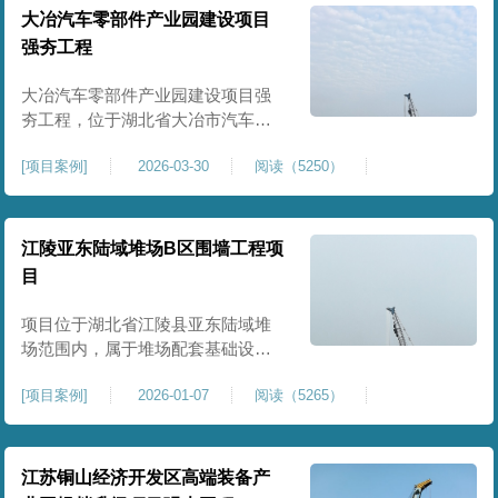
块。项目场地为园区新建建设用
大冶汽车零部件产业园建设项目
地，原始场地土质松散、土层固结
强夯工程
不均匀、孔隙较大、地基承载力偏
弱。新能源产业园厂房及配套设施
大冶汽车零部件产业园建设项目强
对
夯工程，位于湖北省大冶市汽车零
部件产业园规划地块内，是园区工
[
项目案例
]
2026-03-30
阅读（5250）
业厂房、生产车间及配套附属设施
建设的前置基础性地基处理工程。
项目场地为园区新建工业建设用
地，原始场地土层松散、土质均匀
江陵亚东陆域堆场B区围墙工程项
性较差、土体固结度不足，天然地
目
基承载力偏低。汽车零部件生产厂
房对地基平整度、整体刚度、沉降
项目位于湖北省江陵县亚东陆域堆
控
场范围内，属于堆场配套基础设施
加固改造项目，主要服务于场区围
[
项目案例
]
2026-01-07
阅读（5265）
墙及附属设施建设，是保障场区边
界围护结构稳定、提升场地整体建
设标准的前置关键工程，本项目强
夯处理总面积20000㎡，施工范围为
江苏铜山经济开发区高端装备产
陆域堆场B区围墙沿线及配套场地。