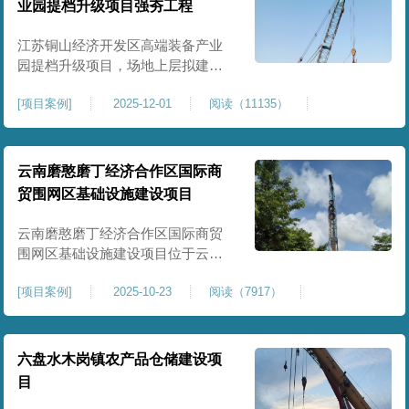
业园提档升级项目强夯工程
原场地土层松散、回填不均、固结
程度差，地基承载力较低，且堆
江苏铜山经济开发区高端装备产业
园提档升级项目，场地上层拟建厂
房、生产车间、办公楼及配套设
[
项目案例
]
2025-12-01
阅读（11135）
施。占地面积约130000㎡.项目采用
强夯工艺对地基进行加固处理，确
保处理后地基承载力特征值
≥100kPa、压实系数≥0.94、压缩模
云南磨憨磨丁经济合作区国际商
量≥5MPa，工程实施后将有效提升
贸围网区基础设施建设项目
场地整体承载力与均匀性，消除不
均匀沉降隐患，为园区高端装备产
云南磨憨磨丁经济合作区国际商贸
业项目
围网区基础设施建设项目位于云南
省西双版纳磨憨镇，是合作区跨境
[
项目案例
]
2025-10-23
阅读（7917）
商贸、口岸监管、通关查验的重要
基础设施工程。项目建设内容主要
为场地地基处理，处理总面积约 5
万平方米，采用强夯加固施工工
六盘水木岗镇农产品仓储建设项
艺，通过全场地强夯提升地基承载
目
力、消除不均匀沉降，满足围网区