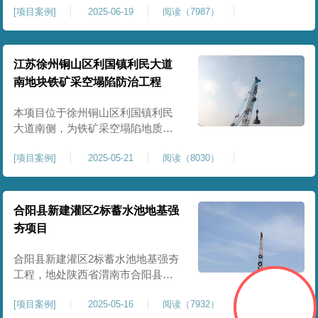
[
项目案例
]
2025-06-19
阅读（7987）
积约 20000 平方米，采用满场强夯
加固方式改善场地工程地质条件，
有效提高地基承载力、控制不均匀
沉降，满足变电站各类构支架、电
江苏徐州铜山区利国镇利民大道
气设备及配套设施建设标准。本项
南地块铁矿采空塌陷防治工程
目是嵩县重要电力基础设施，投运
后优化区域电网布局，增强当
本项目位于徐州铜山区利国镇利民
大道南侧，为铁矿采空塌陷地质灾
害防治工程，强夯处理总面积约
[
项目案例
]
2025-05-21
阅读（8030）
35000㎡。针对区域铁矿开采遗留的
地层松散、裂隙发育、塌陷沉降等
隐患，采用强夯工艺加固场地地
基，消除采空地质风险，提升场地
合阳县新建灌区2标蓄水池地基强
整体稳定性与承载力，彻底改善地
夯项目
块建设条件，实现矿区地质灾害治
理与土地安全利用。
合阳县新建灌区2标蓄水池地基强夯
工程，地处陕西省渭南市合阳县，
是区域新建灌区配套水利基础设施
[
项目案例
]
2025-05-16
阅读（7932）
的关键前置工程，主要服务于片区