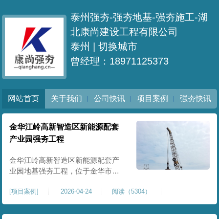
泰州强夯-强夯地基-强夯施工-湖
北康尚建设工程有限公司
泰州 |
切换城市
曾经理：18971125373
网站首页
关于我们
公司快讯
项目案例
强夯快讯
金华江岭高新智造区新能源配套
产业园强夯工程
金华江岭高新智造区新能源配套产
业园地基强夯工程，位于金华市江
岭高新智造区内，，属于高新产业
[
项目案例
]
2026-04-24
阅读（5304）
园区重点基建配套项目。本项目地
基强夯处理总面积40000㎡，施工范
围为新能源配套产业园核心建设地