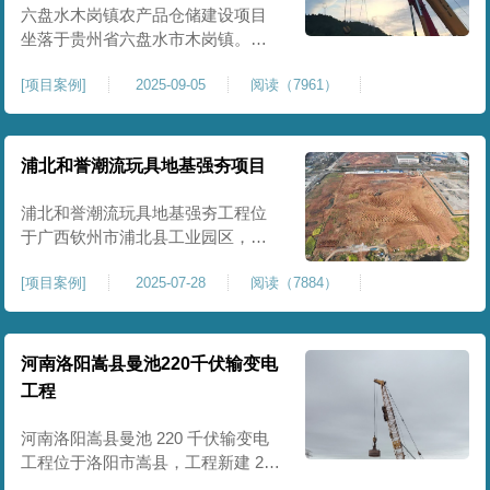
后续建（构）筑物及重型作业场地
六盘水木岗镇农产品仓储建设项目
使
坐落于贵州省六盘水市木岗镇。场
地规划新建标准化农产品仓储库
[
项目案例
]
2025-09-05
阅读（7961）
房、分拣车间、配套附属用房等设
施。项目原始场地为新建建设用
地，土层分布不均、土体松散、天
然固结程度较低，地基整体承载力
浦北和誉潮流玩具地基强夯项目
偏弱、均匀性不足。农产品仓储建
筑需长期承受货物堆放荷载，对地
浦北和誉潮流玩具地基强夯工程位
基沉降稳定性、整体密实度要求较
于广西钦州市浦北县工业园区，场
高，
地规划建设玩具生产厂房、配套办
[
项目案例
]
2025-07-28
阅读（7884）
公及生活附属设施。原始场地为新
建园区待开发地块，土体回填不
均、土质松散、固结度不足，场地
承载力与整体均匀性较差，若直接
河南洛阳嵩县曼池220千伏输变电
施工易出现地基不均匀沉降、地面
工程
开裂、墙体变形等质量问题，无法
满足工业厂房长期荷载及规范建设
河南洛阳嵩县曼池 220 千伏输变电
标
工程位于洛阳市嵩县，工程新建 220
千伏变电站。本次地基处理强夯面