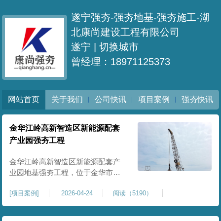
遂宁强夯-强夯地基-强夯施工-湖
北康尚建设工程有限公司
遂宁 |
切换城市
曾经理：18971125373
网站首页
关于我们
公司快讯
项目案例
强夯快讯
金华江岭高新智造区新能源配套
产业园强夯工程
金华江岭高新智造区新能源配套产
业园地基强夯工程，位于金华市江
岭高新智造区内，，属于高新产业
[
项目案例
]
2026-04-24
阅读（5190）
园区重点基建配套项目。本项目地
基强夯处理总面积40000㎡，施工范
围为新能源配套产业园核心建设地