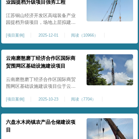
业园提档升级项目强夯工程
原场地土层松散、回填不均、固结
程度差，地基承载力较低，且堆
江苏铜山经济开发区高端装备产业
园提档升级项目，场地上层拟建厂
房、生产车间、办公楼及配套设
[
项目案例
]
2025-12-01
阅读（10966）
施。占地面积约130000㎡.项目采用
强夯工艺对地基进行加固处理，确
保处理后地基承载力特征值
≥100kPa、压实系数≥0.94、压缩模
云南磨憨磨丁经济合作区国际商
量≥5MPa，工程实施后将有效提升
贸围网区基础设施建设项目
场地整体承载力与均匀性，消除不
均匀沉降隐患，为园区高端装备产
云南磨憨磨丁经济合作区国际商贸
业项目
围网区基础设施建设项目位于云南
省西双版纳磨憨镇，是合作区跨境
[
项目案例
]
2025-10-23
阅读（7704）
商贸、口岸监管、通关查验的重要
基础设施工程。项目建设内容主要
为场地地基处理，处理总面积约 5
万平方米，采用强夯加固施工工
六盘水木岗镇农产品仓储建设项
艺，通过全场地强夯提升地基承载
目
力、消除不均匀沉降，满足围网区