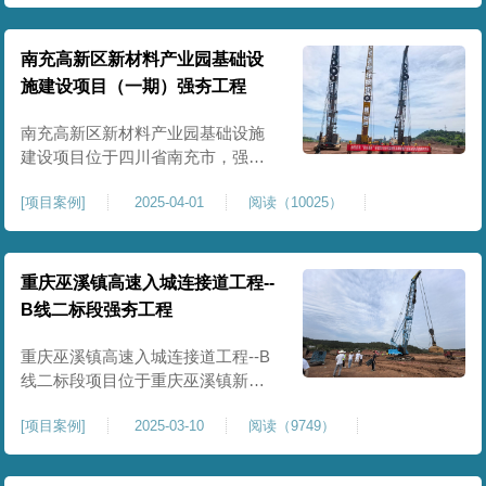
农业灌溉蓄水配套建设，为后续蓄
水池主体施工筑牢地基基础，保障
灌区水利设施长期稳定运行。本工
南充高新区新材料产业园基础设
程核心施工内容为蓄水池场地地基
施建设项目（一期）强夯工程
强夯加固处理，总强夯施工面积
25000㎡，施工完成后场地上部将新
南充高新区新材料产业园基础设施
建设项目位于四川省南充市，强夯
总面积约 300000㎡，针对园区场地
[
项目案例
]
2025-04-01
阅读（10025）
软弱土、回填土等复杂地质，采用
强夯地基加固，深层加固地基、提
升承载力、严控工后沉降，为厂
房、道路及配套设施筑牢基础。本
重庆巫溪镇高速入城连接道工程--
项目施工作业面积大，我司将整个
B线二标段强夯工程
场地施工区域合理划分为若干个区
段，分区分段施工，投入强夯设备3
重庆巫溪镇高速入城连接道工程--B
线二标段项目位于重庆巫溪镇新建
入城高速，本项目场地为分段回填
[
项目案例
]
2025-03-10
阅读（9749）
形成，回填完成，强夯施工一次，
极大考验我司与土方单位交叉施工
能力。每标段强夯施工完成，现场