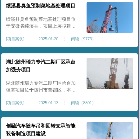
工程师组织三方验收一次，确认工
绩溪县臭鱼预制菜地基处理项目
程量，严格把控每标段施工区域的
施工质量，确保工程整体质量。在
绩溪县臭鱼预制菜地基处理项目位
施工过程中我司严格按照设计规范
于安徽省绩溪县，项目上层拟建生
产车间及其配套设施，面积约6万平
[
项目案例
]
2025-01-20
阅读（9773）
米。本项目场地后续使用要求较
高，设计拟采用大夯击能进行场地
地基加固处理，我司配备FW5000A
大型强夯机一台，并配备28m龙门架
湖北随州瑞力专汽二期厂区承台
一幅辅助高能级强夯施工，配备
加强夯项目
85T，直径为2m，高度为2.2m的柱
锤一个，柱锤接地面积更小，强夯
湖北随州瑞力专汽二期厂区承台加
穿透
强夯项目位于随州市曾都区，本项
目为加固建筑基础区域地基，设计
[
项目案例
]
2025-01-13
阅读（8801）
要求采用强夯置换工艺进行加固处
理，要求经处理深度不小于8米，地
基承载力不小于180Kpa，该项目场
地周边已有建筑物，且本项目采用
创融汽车随车吊和回转支承智能
夯击能较大，夯击次数较多，为确
装备制造项目建设
保场地临近建筑物安全性，我司在