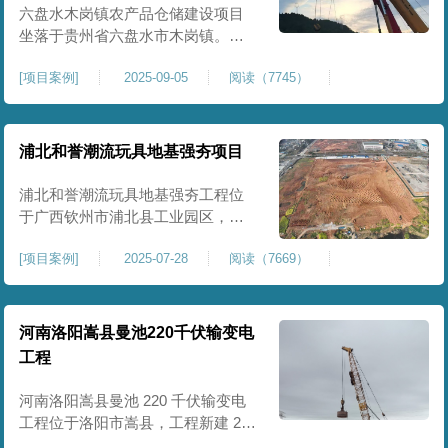
后续建（构）筑物及重型作业场地
六盘水木岗镇农产品仓储建设项目
使
坐落于贵州省六盘水市木岗镇。场
地规划新建标准化农产品仓储库
[
项目案例
]
2025-09-05
阅读（7745）
房、分拣车间、配套附属用房等设
施。项目原始场地为新建建设用
地，土层分布不均、土体松散、天
然固结程度较低，地基整体承载力
浦北和誉潮流玩具地基强夯项目
偏弱、均匀性不足。农产品仓储建
筑需长期承受货物堆放荷载，对地
浦北和誉潮流玩具地基强夯工程位
基沉降稳定性、整体密实度要求较
于广西钦州市浦北县工业园区，场
高，
地规划建设玩具生产厂房、配套办
[
项目案例
]
2025-07-28
阅读（7669）
公及生活附属设施。原始场地为新
建园区待开发地块，土体回填不
均、土质松散、固结度不足，场地
承载力与整体均匀性较差，若直接
河南洛阳嵩县曼池220千伏输变电
施工易出现地基不均匀沉降、地面
工程
开裂、墙体变形等质量问题，无法
满足工业厂房长期荷载及规范建设
河南洛阳嵩县曼池 220 千伏输变电
标
工程位于洛阳市嵩县，工程新建 220
千伏变电站。本次地基处理强夯面