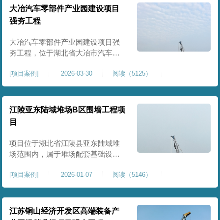
块。项目场地为园区新建建设用
大冶汽车零部件产业园建设项目
地，原始场地土质松散、土层固结
强夯工程
不均匀、孔隙较大、地基承载力偏
弱。新能源产业园厂房及配套设施
大冶汽车零部件产业园建设项目强
对
夯工程，位于湖北省大冶市汽车零
部件产业园规划地块内，是园区工
[
项目案例
]
2026-03-30
阅读（5125）
业厂房、生产车间及配套附属设施
建设的前置基础性地基处理工程。
项目场地为园区新建工业建设用
地，原始场地土层松散、土质均匀
江陵亚东陆域堆场B区围墙工程项
性较差、土体固结度不足，天然地
目
基承载力偏低。汽车零部件生产厂
房对地基平整度、整体刚度、沉降
项目位于湖北省江陵县亚东陆域堆
控
场范围内，属于堆场配套基础设施
加固改造项目，主要服务于场区围
[
项目案例
]
2026-01-07
阅读（5146）
墙及附属设施建设，是保障场区边
界围护结构稳定、提升场地整体建
设标准的前置关键工程，本项目强
夯处理总面积20000㎡，施工范围为
江苏铜山经济开发区高端装备产
陆域堆场B区围墙沿线及配套场地。