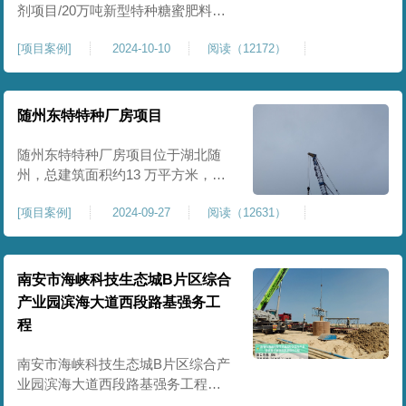
剂项目/20万吨新型特种糖蜜肥料项
目位于贵港市覃塘区，项目分为两
[
项目案例
]
2024-10-10
阅读（12172）
期施工，一期为10万吨新型材料农
药制剂项目施工，二期为20万吨新
型特种糖蜜肥料项目，两期项目都
采用基础承台加强夯和普通强夯施
随州东特特种厂房项目
工两种施工模式。为确保后期地基
使用要求，单独对基础承台位置地
随州东特特种厂房项目位于湖北随
基进行置换加强夯，其他区域采用
州，总建筑面积约13 万平方米，为
重型特种装备生产厂房，对地基承
[
项目案例
]
2024-09-27
阅读（12631）
载力与均匀性要求严苛。项目于
2024 年 9 月正式开工，地基处理采
用高能级强夯施工工艺，通过大吨
位重锤动力固结，全面提升场地密
南安市海峡科技生态城B片区综合
实度与承载性能，满足重载车间、
产业园滨海大道西段路基强务工
设备基础与行车轨道的长期稳定运
程
行要求。项目严格遵循强夯地基处
南安市海峡科技生态城B片区综合产
业园滨海大道西段路基强务工程位
于泉州市滨海东大道，项目土层为