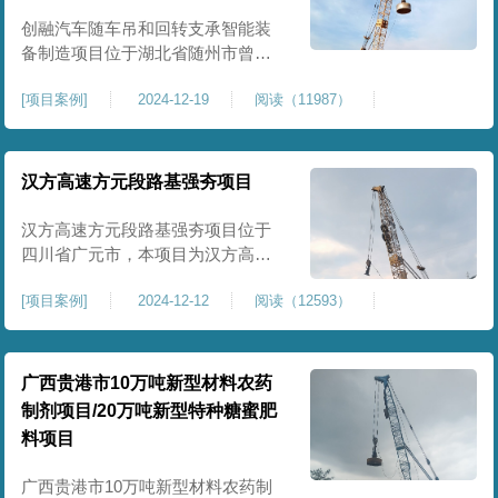
临近建筑物的场地界限开挖减震沟
创融汽车随车吊和回转支承智能装
备制造项目位于湖北省随州市曾都
区，项目上层拟建生产车间及其配
[
项目案例
]
2024-12-19
阅读（11987）
套设置，本次对主要对项目生产车
间区域进行强夯施工，面积约为
20000平方米，要求经强夯后地基承
载力不低于140Kpa。康尚强夯公司
汉方高速方元段路基强夯项目
于2024年12月15日组织设备人员进
场，设备型号为ZRYG3500C，施工
汉方高速方元段路基强夯项目位于
作业人员按照设计严格施工。
四川省广元市，本项目为汉方高速
方元段路基加固施工，面积约
[
项目案例
]
2024-12-12
阅读（12593）
240000平方米，施工周期长，待路
基回填达到设计标高后，强夯施工
一次。我司于土方单位交叉作业。
康尚强夯公司于2024年10月20日安
广西贵港市10万吨新型材料农药
排设备人员进场，按照图纸设计施
制剂项目/20万吨新型特种糖蜜肥
工。
料项目
广西贵港市10万吨新型材料农药制