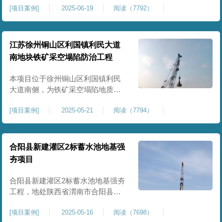
[
项目案例
]
2025-06-19
阅读（7792）
积约 20000 平方米，采用满场强夯
加固方式改善场地工程地质条件，
有效提高地基承载力、控制不均匀
沉降，满足变电站各类构支架、电
江苏徐州铜山区利国镇利民大道
气设备及配套设施建设标准。本项
南地块铁矿采空塌陷防治工程
目是嵩县重要电力基础设施，投运
后优化区域电网布局，增强当
本项目位于徐州铜山区利国镇利民
大道南侧，为铁矿采空塌陷地质灾
害防治工程，强夯处理总面积约
[
项目案例
]
2025-05-21
阅读（7794）
35000㎡。针对区域铁矿开采遗留的
地层松散、裂隙发育、塌陷沉降等
隐患，采用强夯工艺加固场地地
基，消除采空地质风险，提升场地
合阳县新建灌区2标蓄水池地基强
整体稳定性与承载力，彻底改善地
夯项目
块建设条件，实现矿区地质灾害治
理与土地安全利用。
合阳县新建灌区2标蓄水池地基强夯
工程，地处陕西省渭南市合阳县，
是区域新建灌区配套水利基础设施
[
项目案例
]
2025-05-16
阅读（7698）
的关键前置工程，主要服务于片区