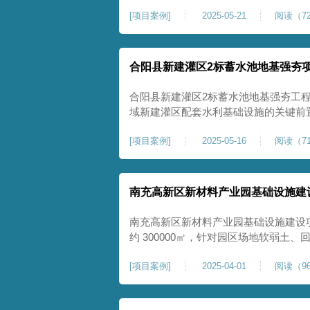
隙发育、塌陷沉降等隐患，采用强夯工
[
项目案例
]
2025-05-21
阅读（72
险，提升场地整体稳定性与承载力，彻
灾害治理与土地安全利用。
合阳县新建灌区2标蓄水池地基强夯
合阳县新建灌区2标蓄水池地基强夯工
域新建灌区配套水利基础设施的关键前
水配套建设，为后续蓄水池主体施工筑
[
项目案例
]
2025-05-16
阅读（71
稳定运行。本工程核心施工内容为蓄水
工面积25000㎡，施工完成后场地上部
南充高新区新材料产业园基础设施建
南充高新区新材料产业园基础设施建设
约 300000㎡，针对园区场地软弱土
固，深层加固地基、提升承载力、严控
[
项目案例
]
2025-04-01
阅读（96
筑牢基础。本项目施工作业面积大，我
干个区段，分区分段施工，投入强夯设