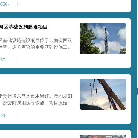
556）
提升场地整体承载力与均匀性，消除不
目
网区基础设施建设项目
区基础设施建设项目位于云南省西双
监管、通关查验的重要基础设施工
处理总面积约 5 万平方米，采用强
67）
地基承载力、消除不均匀沉降，满足
地使
于贵州省六盘水市木岗镇。场地规划
、配套附属用房等设施。项目原始场
体松散、天然固结程度较低，地基整
99）
储建筑需长期承受货物堆放荷载，对
，