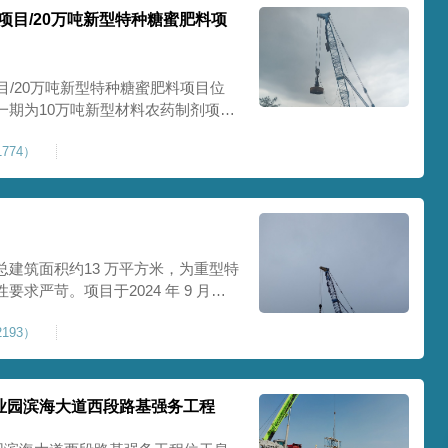
项目/20万吨新型特种糖蜜肥料项
目/20万吨新型特种糖蜜肥料项目位
一期为10万吨新型材料农药制剂项目
料项目，两期项目都采用基础承台加强
774）
保后期地基使用要求，单独对基础承
采用
建筑面积约13 万平方米，为重型特
求严苛。项目于2024 年 9 月正
工艺，通过大吨位重锤动力固结，全
193）
载车间、设备基础与行车轨道的长期
处
业园滨海大道西段路基强务工程