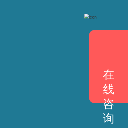
在
线
咨
询