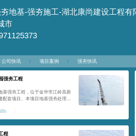
强夯地基-强夯施工-湖北康尚建设工程有
城市
71125373
公司快讯
项目案例
强夯快讯
园强夯工程
地基强夯工程，位于金华市江岭高新
建配套项目。本项目地基强夯处理总
套产业园核心建设地块。项目场地为园
20）
土层固结不均匀、孔隙较大、地基承
施对
工程