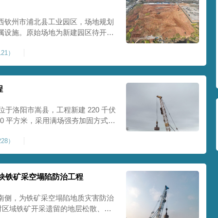
西钦州市浦北县工业园区，场地规划
属设施。原始场地为新建园区待开发
度不足，场地承载力与整体均匀性较
21）
、地面开裂、墙体变形等质量问题，
标
程
位于洛阳市嵩县，工程新建 220 千伏
00 平方米，采用满场强夯加固方式改
载力、控制不均匀沉降，满足变电站
28）
标准。本项目是嵩县重要电力基础设
块铁矿采空塌陷防治工程
南侧，为铁矿采空塌陷地质灾害防治
针对区域铁矿开采遗留的地层松散、裂