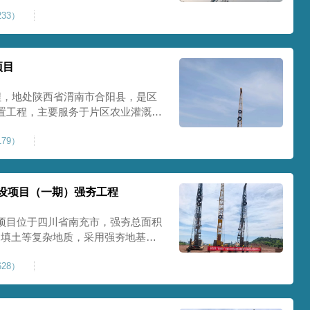
艺加固场地地基，消除采空地质风
33）
底改善地块建设条件，实现矿区地质
项目
程，地处陕西省渭南市合阳县，是区
置工程，主要服务于片区农业灌溉蓄
牢地基基础，保障灌区水利设施长期
79）
池场地地基强夯加固处理，总强夯施
将新
设项目（一期）强夯工程
项目位于四川省南充市，强夯总面积
、回填土等复杂地质，采用强夯地基加
工后沉降，为厂房、道路及配套设施
28）
司将整个场地施工区域合理划分为若
备3