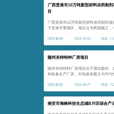
广西贵港市10万吨新型材料农药制剂
目
广西贵港市10万吨新型材料农药制剂项
于贵港市覃塘区，项目分为两期施工，
施工，二期为20万吨新型特种糖蜜肥
[
项目案例
]
2024-10-10
阅读（11
夯和普通强夯施工两种施工模式。为确
台位置地基进行置换加强夯，其他区域
随州东特特种厂房项目
随州东特特种厂房项目位于湖北随州，总
种装备生产厂房，对地基承载力与均匀性要
式开工，地基处理采用高能级强夯施工
[
项目案例
]
2024-09-27
阅读（12
面提升场地密实度与承载性能，满足重
稳定运行要求。项目严格遵循强夯地基
南安市海峡科技生态城B片区综合产