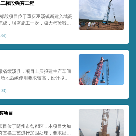
线二标段强夯工程
二标段项目位于重庆巫溪镇新建入城高
完成，强夯施工一次，极大考验我司
施工完成，现场工程师组织三方验收
34）
工区域的施工质量，确保工程整体质
范
徽省绩溪县，项目上层拟建生产车间
目场地后续使用要求较高，设计拟采
配备FW5000A大型强夯机一台，并
03）
，配备85T，直径为2m，高度为
，强夯穿透
夯项目
项目位于随州市曾都区，本项目为加
夯置换工艺进行加固处理，要求经处