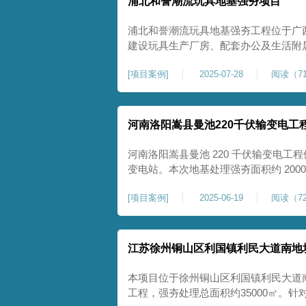
浦北和誉潮流玩具地基强夯项目
浦北和誉潮流玩具地基强夯工程位于广
建设玩具生产厂房、配套办公及生活附
地块，土体回填不均、土质松散、固结
[
项目案例
]
2025-07-28
阅读（71
差，若直接施工易出现地基不均匀沉降
无法满足工业厂房长期荷载及规范建设
河南洛阳嵩县曼池220千伏输变电工
河南洛阳嵩县曼池 220 千伏输变电工程
变电站。本次地基处理强夯面积约 200
善场地工程地质条件，有效提高地基承
[
项目案例
]
2025-06-19
阅读（72
各类构支架、电气设备及配套设施建设
施，投运后优化区域电网布局，增强当
江苏徐州铜山区利国镇利民大道南地
本项目位于徐州铜山区利国镇利民大道
工程，强夯处理总面积约35000㎡。