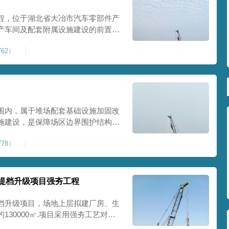
程，位于湖北省大冶市汽车零部件产
产车间及配套附属设施建设的前置基
建工业建设用地，原始场地土层松
62）
，天然地基承载力偏低。汽车零部件
降控
围内，属于堆场配套基础设施加固改
施建设，是保障场区边界围护结构稳
程，本项目强夯处理总面积20000
78）
及配套场地。原场地土层松散、回填
且堆
提档升级项目强夯工程
档升级项目，场地上层拟建厂房、生
30000㎡.项目采用强夯工艺对地
值≥100kPa、压实系数≥0.94、