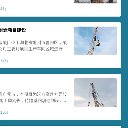
0Kpa，该项目场地周边已有建筑
11）
数较多，为确保场地临近建筑物安全
减震沟
制造项目建设
造项目位于湖北省随州市曾都区，项
次对主要对项目生产车间区域进行强
强夯后地基承载力不低于140Kpa。
576）
织设备人员进场，设备型号为
严格施工。
省广元市，本项目为汉方高速方元段
米，施工周期长，待路基回填达到设计标
叉作业。康尚强夯公司于2024年10
106）
计施工。