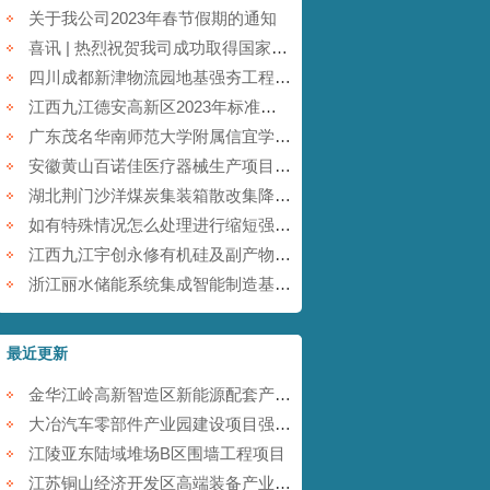
关于我公司2023年春节假期的通知
喜讯 | 热烈祝贺我司成功取得国家商标注册证书！
四川成都新津物流园地基强夯工程【康尚强夯建设】
江西九江德安高新区2023年标准厂房及配套基础设施建设项目【康尚强夯建设】
广东茂名华南师范大学附属信宜学校强夯地基项目【康尚强夯建设】
安徽黄山百诺佳医疗器械生产项目(一期)地基强夯工程【康尚强夯建设】
湖北荆门沙洋煤炭集装箱散改集降水强夯项目【康尚强夯建设】
如有特殊情况怎么处理进行缩短强夯施工的工期
江西九江宇创永修有机硅及副产物综合利用项目强夯工程【康尚强夯建设】
浙江丽水储能系统集成智能制造基地项目强夯工程【康尚强夯建设】
最近更新
金华江岭高新智造区新能源配套产业园强夯工程
大冶汽车零部件产业园建设项目强夯工程
江陵亚东陆域堆场B区围墙工程项目
江苏铜山经济开发区高端装备产业园提档升级项目强夯工程