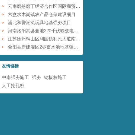
云南磨憨磨丁经济合作区国际商贸围网区基础设施建设项目
六盘水木岗镇农产品仓储建设项目
浦北和誉潮流玩具地基强夯项目
河南洛阳嵩县曼池220千伏输变电工程
江苏徐州铜山区利国镇利民大道南地块铁矿采空塌陷防治工程
合阳县新建灌区2标蓄水池地基强夯项目
友情链接
中南强夯施工
强夯
钢板桩施工
人工挖孔桩