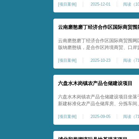
[
项目案例
]
2025-12-01
阅读（10
压缩模量≥5MPa，工程实施后将有效
均匀沉降隐患，为园区高端装备产业项
云南磨憨磨丁经济合作区国际商贸围
云南磨憨磨丁经济合作区国际商贸围网
版纳磨憨镇，是合作区跨境商贸、口岸
程。项目建设内容主要为场地地基处理，
[
项目案例
]
2025-10-23
阅读（71
夯加固施工工艺，通过全场地强夯提升
围网区后续建（构）筑物及重型作业场
六盘水木岗镇农产品仓储建设项目
六盘水木岗镇农产品仓储建设项目坐落
新建标准化农产品仓储库房、分拣车间
地为新建建设用地，土层分布不均、土
[
项目案例
]
2025-09-05
阅读（71
体承载力偏弱、均匀性不足。农产品仓
地基沉降稳定性、整体密实度要求较高