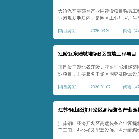
大冶汽车零部件产业园建设项目强夯工
业园规划地块内，是园区工业厂房、生
础性地基处理工程。项目场地为园区新
[
项目案例
]
2026-03-30
阅读（47
散、土质均匀性较差、土体固结度不足
生产厂房对地基平整度、整体刚度、沉
江陵亚东陆域堆场B区围墙工程项目
项目位于湖北省江陵县亚东陆域堆场范
造项目，主要服务于场区围墙及附属设
定、提升场地整体建设标准的前置关键工
[
项目案例
]
2026-01-07
阅读（47
㎡，施工范围为陆域堆场B区围墙沿线
不均、固结程度差，地基承载力较低，
江苏铜山经济开发区高端装备产业园
江苏铜山经济开发区高端装备产业园提
产车间、办公楼及配套设施。占地面积约1
基进行加固处理，确保处理后地基承载力特征