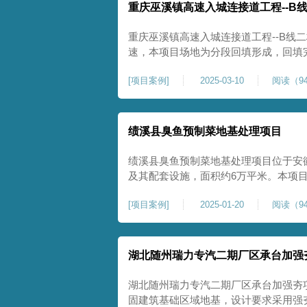
重庆巫溪镇高速入城连接道工程--B
重庆巫溪镇高速入城连接道工程--B线
速，本项目场地为分段回填形成，回填
与土方单位交叉施工能力。每标段强夯
[
项目案例
]
2025-03-10
阅读（94
一次，确认工程量，严格把控每标段施
量。在施工过程中我司严格按照设计规
绩溪县臭鱼预制菜地基处理项目
绩溪县臭鱼预制菜地基处理项目位于安
及其配套设施，面积约6万平米。本项
用大夯击能进行场地地基加固处理，我司
[
项目案例
]
2025-01-20
阅读（94
配备28m龙门架一幅辅助高能级强夯施工
2.2m的柱锤一个，柱锤接地面积更小
湖北随州瑞力专汽二期厂区承台加强
湖北随州瑞力专汽二期厂区承台加强夯
固建筑基础区域地基，设计要求采用强