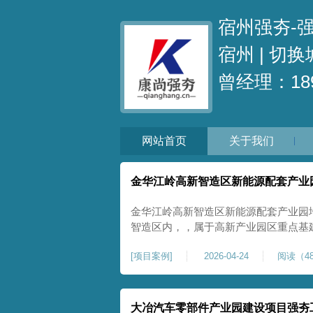
宿州强夯-
宿州 |
切换
曾经理：189
网站首页
关于我们
金华江岭高新智造区新能源配套产业
金华江岭高新智造区新能源配套产业园
智造区内，，属于高新产业园区重点基
面积40000㎡，施工范围为新能源配
[
项目案例
]
2026-04-24
阅读（48
区新建建设用地，原始场地土质松散、
载力偏弱。新能源产业园厂房及配套设
大冶汽车零部件产业园建设项目强夯