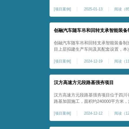
理深度不小于8米，地基承载力不小于18
[
项目案例
]
2025-01-13
阅读（85
物，且本项目采用夯击能较大，夯击次
性，我司在临近建筑物的场地界限开挖
创融汽车随车吊和回转支承智能装备
创融汽车随车吊和回转支承智能装备制
目上层拟建生产车间及其配套设置，本
夯施工，面积约为20000平方米，要求经
[
项目案例
]
2024-12-19
阅读（11
康尚强夯公司于2024年12月15日组
ZRYG3500C，施工作业人员按照设计
汉方高速方元段路基强夯项目
汉方高速方元段路基强夯项目位于四川
路基加固施工，面积约240000平方
高后，强夯施工一次。我司于土方单位交
[
项目案例
]
2024-12-12
阅读（12
月20日安排设备人员进场，按照图纸设