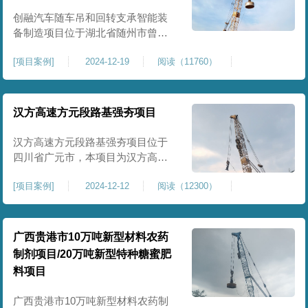
临近建筑物的场地界限开挖减震沟
创融汽车随车吊和回转支承智能装
备制造项目位于湖北省随州市曾都
区，项目上层拟建生产车间及其配
[
项目案例
]
2024-12-19
阅读（11760）
套设置，本次对主要对项目生产车
间区域进行强夯施工，面积约为
20000平方米，要求经强夯后地基承
载力不低于140Kpa。康尚强夯公司
汉方高速方元段路基强夯项目
于2024年12月15日组织设备人员进
场，设备型号为ZRYG3500C，施工
汉方高速方元段路基强夯项目位于
作业人员按照设计严格施工。
四川省广元市，本项目为汉方高速
方元段路基加固施工，面积约
[
项目案例
]
2024-12-12
阅读（12300）
240000平方米，施工周期长，待路
基回填达到设计标高后，强夯施工
一次。我司于土方单位交叉作业。
康尚强夯公司于2024年10月20日安
广西贵港市10万吨新型材料农药
排设备人员进场，按照图纸设计施
制剂项目/20万吨新型特种糖蜜肥
工。
料项目
广西贵港市10万吨新型材料农药制