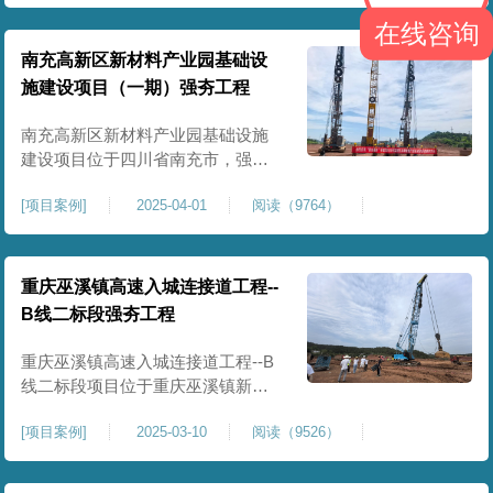
农业灌溉蓄水配套建设，为后续蓄
在线咨询
水池主体施工筑牢地基基础，保障
灌区水利设施长期稳定运行。本工
南充高新区新材料产业园基础设
程核心施工内容为蓄水池场地地基
施建设项目（一期）强夯工程
强夯加固处理，总强夯施工面积
25000㎡，施工完成后场地上部将新
南充高新区新材料产业园基础设施
建设项目位于四川省南充市，强夯
总面积约 300000㎡，针对园区场地
[
项目案例
]
2025-04-01
阅读（9764）
软弱土、回填土等复杂地质，采用
强夯地基加固，深层加固地基、提
升承载力、严控工后沉降，为厂
房、道路及配套设施筑牢基础。本
重庆巫溪镇高速入城连接道工程--
项目施工作业面积大，我司将整个
B线二标段强夯工程
场地施工区域合理划分为若干个区
段，分区分段施工，投入强夯设备3
重庆巫溪镇高速入城连接道工程--B
线二标段项目位于重庆巫溪镇新建
入城高速，本项目场地为分段回填
[
项目案例
]
2025-03-10
阅读（9526）
形成，回填完成，强夯施工一次，
极大考验我司与土方单位交叉施工
能力。每标段强夯施工完成，现场