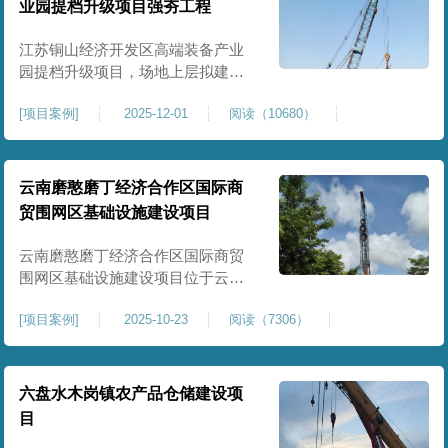
业园提档升级项目强夯工程
原场地土层松散、回填不均、固结
程度差，地基承载力较低，且堆
江苏铜山经济开发区高端装备产业
园提档升级项目，场地上层拟建厂
房、生产车间、办公楼及配套设
[
项目案例
]
2025-12-01
阅读（10680）
施。占地面积约130000㎡.项目采用
强夯工艺对地基进行加固处理，确
保处理后地基承载力特征值
≥100kPa、压实系数≥0.94、压缩模
云南磨憨磨丁经济合作区国际商
量≥5MPa，工程实施后将有效提升
贸围网区基础设施建设项目
场地整体承载力与均匀性，消除不
均匀沉降隐患，为园区高端装备产
云南磨憨磨丁经济合作区国际商贸
业项目
围网区基础设施建设项目位于云南
省西双版纳磨憨镇，是合作区跨境
[
项目案例
]
2025-10-23
阅读（7306）
商贸、口岸监管、通关查验的重要
基础设施工程。项目建设内容主要
为场地地基处理，处理总面积约 5
万平方米，采用强夯加固施工工
六盘水木岗镇农产品仓储建设项
艺，通过全场地强夯提升地基承载
目
力、消除不均匀沉降，满足围网区