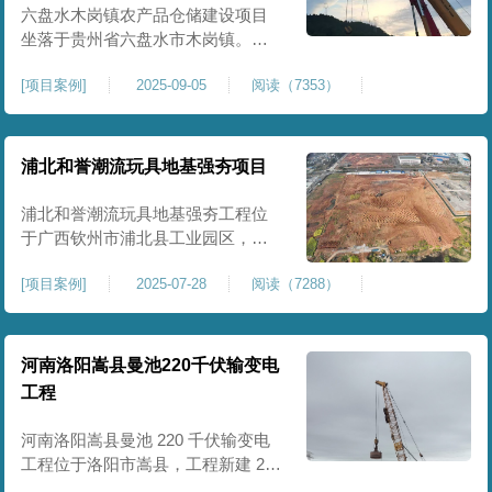
后续建（构）筑物及重型作业场地
六盘水木岗镇农产品仓储建设项目
使
坐落于贵州省六盘水市木岗镇。场
地规划新建标准化农产品仓储库
[
项目案例
]
2025-09-05
阅读（7353）
房、分拣车间、配套附属用房等设
施。项目原始场地为新建建设用
地，土层分布不均、土体松散、天
然固结程度较低，地基整体承载力
浦北和誉潮流玩具地基强夯项目
偏弱、均匀性不足。农产品仓储建
筑需长期承受货物堆放荷载，对地
浦北和誉潮流玩具地基强夯工程位
基沉降稳定性、整体密实度要求较
于广西钦州市浦北县工业园区，场
高，
地规划建设玩具生产厂房、配套办
[
项目案例
]
2025-07-28
阅读（7288）
公及生活附属设施。原始场地为新
建园区待开发地块，土体回填不
均、土质松散、固结度不足，场地
承载力与整体均匀性较差，若直接
河南洛阳嵩县曼池220千伏输变电
施工易出现地基不均匀沉降、地面
工程
开裂、墙体变形等质量问题，无法
满足工业厂房长期荷载及规范建设
河南洛阳嵩县曼池 220 千伏输变电
标
工程位于洛阳市嵩县，工程新建 220
千伏变电站。本次地基处理强夯面