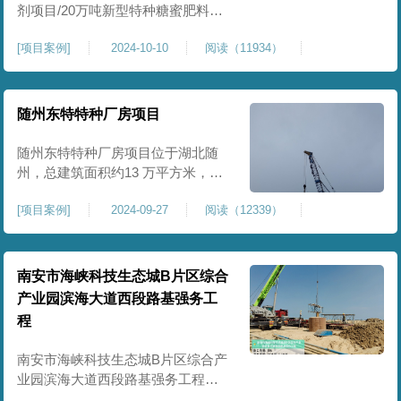
剂项目/20万吨新型特种糖蜜肥料项
目位于贵港市覃塘区，项目分为两
[
项目案例
]
2024-10-10
阅读（11934）
期施工，一期为10万吨新型材料农
药制剂项目施工，二期为20万吨新
型特种糖蜜肥料项目，两期项目都
采用基础承台加强夯和普通强夯施
随州东特特种厂房项目
工两种施工模式。为确保后期地基
使用要求，单独对基础承台位置地
随州东特特种厂房项目位于湖北随
基进行置换加强夯，其他区域采用
州，总建筑面积约13 万平方米，为
重型特种装备生产厂房，对地基承
[
项目案例
]
2024-09-27
阅读（12339）
载力与均匀性要求严苛。项目于
2024 年 9 月正式开工，地基处理采
用高能级强夯施工工艺，通过大吨
位重锤动力固结，全面提升场地密
南安市海峡科技生态城B片区综合
实度与承载性能，满足重载车间、
产业园滨海大道西段路基强务工
设备基础与行车轨道的长期稳定运
程
行要求。项目严格遵循强夯地基处
南安市海峡科技生态城B片区综合产
业园滨海大道西段路基强务工程位
于泉州市滨海东大道，项目土层为