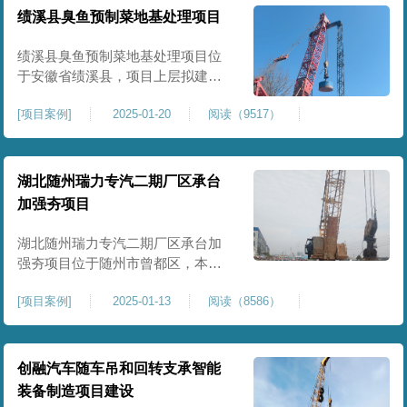
工程师组织三方验收一次，确认工
绩溪县臭鱼预制菜地基处理项目
程量，严格把控每标段施工区域的
施工质量，确保工程整体质量。在
绩溪县臭鱼预制菜地基处理项目位
施工过程中我司严格按照设计规范
于安徽省绩溪县，项目上层拟建生
产车间及其配套设施，面积约6万平
[
项目案例
]
2025-01-20
阅读（9517）
米。本项目场地后续使用要求较
高，设计拟采用大夯击能进行场地
地基加固处理，我司配备FW5000A
大型强夯机一台，并配备28m龙门架
湖北随州瑞力专汽二期厂区承台
一幅辅助高能级强夯施工，配备
加强夯项目
85T，直径为2m，高度为2.2m的柱
锤一个，柱锤接地面积更小，强夯
湖北随州瑞力专汽二期厂区承台加
穿透
强夯项目位于随州市曾都区，本项
目为加固建筑基础区域地基，设计
[
项目案例
]
2025-01-13
阅读（8586）
要求采用强夯置换工艺进行加固处
理，要求经处理深度不小于8米，地
基承载力不小于180Kpa，该项目场
地周边已有建筑物，且本项目采用
创融汽车随车吊和回转支承智能
夯击能较大，夯击次数较多，为确
装备制造项目建设
保场地临近建筑物安全性，我司在