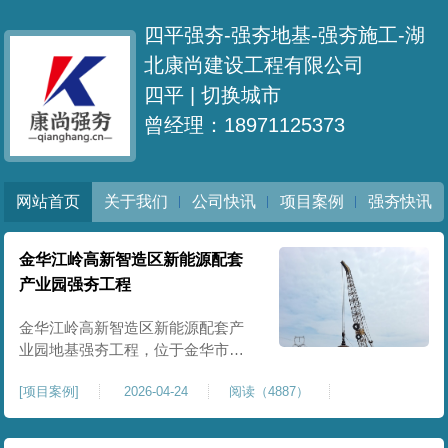
四平强夯-强夯地基-强夯施工-湖
北康尚建设工程有限公司
四平 |
切换城市
曾经理：18971125373
网站首页
关于我们
公司快讯
项目案例
强夯快讯
金华江岭高新智造区新能源配套
产业园强夯工程
金华江岭高新智造区新能源配套产
业园地基强夯工程，位于金华市江
岭高新智造区内，，属于高新产业
[
项目案例
]
2026-04-24
阅读（4887）
园区重点基建配套项目。本项目地
基强夯处理总面积40000㎡，施工范
围为新能源配套产业园核心建设地