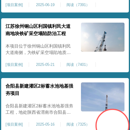
[
项目案例
]
2025-06-19
阅读（7391）
积约 20000 平方米，采用满场强夯
加固方式改善场地工程地质条件，
有效提高地基承载力、控制不均匀
沉降，满足变电站各类构支架、电
江苏徐州铜山区利国镇利民大道
气设备及配套设施建设标准。本项
南地块铁矿采空塌陷防治工程
目是嵩县重要电力基础设施，投运
后优化区域电网布局，增强当
本项目位于徐州铜山区利国镇利民
大道南侧，为铁矿采空塌陷地质灾
害防治工程，强夯处理总面积约
[
项目案例
]
2025-05-21
阅读（7401）
35000㎡。针对区域铁矿开采遗留的
地层松散、裂隙发育、塌陷沉降等
隐患，采用强夯工艺加固场地地
基，消除采空地质风险，提升场地
合阳县新建灌区2标蓄水池地基强
整体稳定性与承载力，彻底改善地
夯项目
块建设条件，实现矿区地质灾害治
理与土地安全利用。
合阳县新建灌区2标蓄水池地基强夯
工程，地处陕西省渭南市合阳县，
是区域新建灌区配套水利基础设施
[
项目案例
]
2025-05-16
阅读（7325）
的关键前置工程，主要服务于片区