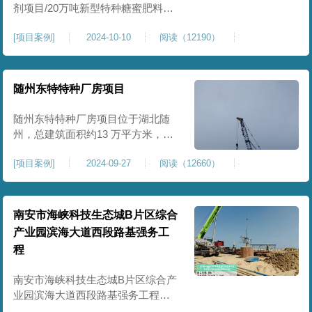
剂项目/20万吨新型特种糖蜜肥料项
目位于贵港市覃塘区，项目分为两
[
项目案例
]
2024-10-10
阅读（12190）
期施工，一期为10万吨新型材料农
药制剂项目施工，二期为20万吨新
型特种糖蜜肥料项目，两期项目都
采用基础承台加强夯和普通强夯施
随州东特特种厂房项目
工两种施工模式。为确保后期地基
使用要求，单独对基础承台位置地
随州东特特种厂房项目位于湖北随
基进行置换加强夯，其他区域采用
州，总建筑面积约13 万平方米，为
重型特种装备生产厂房，对地基承
[
项目案例
]
2024-09-27
阅读（12660）
载力与均匀性要求严苛。项目于
2024 年 9 月正式开工，地基处理采
用高能级强夯施工工艺，通过大吨
位重锤动力固结，全面提升场地密
南安市海峡科技生态城B片区综合
实度与承载性能，满足重载车间、
产业园滨海大道西段路基强务工
设备基础与行车轨道的长期稳定运
程
行要求。项目严格遵循强夯地基处
南安市海峡科技生态城B片区综合产
业园滨海大道西段路基强务工程位
于泉州市滨海东大道，项目土层为