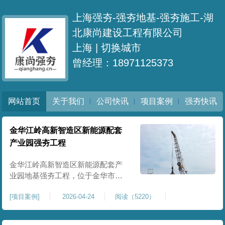
上海强夯-强夯地基-强夯施工-湖
北康尚建设工程有限公司
上海 |
切换城市
曾经理：18971125373
网站首页
关于我们
公司快讯
项目案例
强夯快讯
金华江岭高新智造区新能源配套
产业园强夯工程
金华江岭高新智造区新能源配套产
业园地基强夯工程，位于金华市江
岭高新智造区内，，属于高新产业
[
项目案例
]
2026-04-24
阅读（5220）
园区重点基建配套项目。本项目地
基强夯处理总面积40000㎡，施工范
围为新能源配套产业园核心建设地