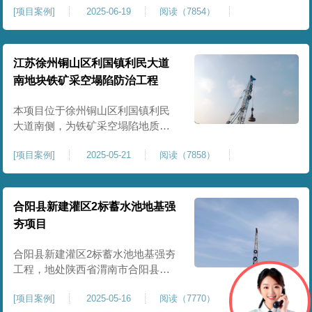
[
项目案例
]
2025-06-19
阅读（7854）
积约 20000 平方米，采用满场强夯
加固方式改善场地工程地质条件，
有效提高地基承载力、控制不均匀
沉降，满足变电站各类构支架、电
江苏徐州铜山区利国镇利民大道
气设备及配套设施建设标准。本项
南地块铁矿采空塌陷防治工程
目是嵩县重要电力基础设施，投运
后优化区域电网布局，增强当
本项目位于徐州铜山区利国镇利民
大道南侧，为铁矿采空塌陷地质灾
害防治工程，强夯处理总面积约
[
项目案例
]
2025-05-21
阅读（7858）
35000㎡。针对区域铁矿开采遗留的
地层松散、裂隙发育、塌陷沉降等
隐患，采用强夯工艺加固场地地
基，消除采空地质风险，提升场地
合阳县新建灌区2标蓄水池地基强
整体稳定性与承载力，彻底改善地
夯项目
块建设条件，实现矿区地质灾害治
理与土地安全利用。
合阳县新建灌区2标蓄水池地基强夯
工程，地处陕西省渭南市合阳县，
是区域新建灌区配套水利基础设施
[
项目案例
]
2025-05-16
阅读（7770）
的关键前置工程，主要服务于片区