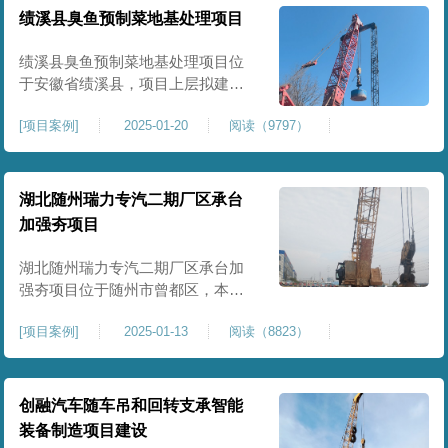
工程师组织三方验收一次，确认工
绩溪县臭鱼预制菜地基处理项目
程量，严格把控每标段施工区域的
施工质量，确保工程整体质量。在
绩溪县臭鱼预制菜地基处理项目位
施工过程中我司严格按照设计规范
于安徽省绩溪县，项目上层拟建生
产车间及其配套设施，面积约6万平
[
项目案例
]
2025-01-20
阅读（9797）
米。本项目场地后续使用要求较
高，设计拟采用大夯击能进行场地
地基加固处理，我司配备FW5000A
大型强夯机一台，并配备28m龙门架
湖北随州瑞力专汽二期厂区承台
一幅辅助高能级强夯施工，配备
加强夯项目
85T，直径为2m，高度为2.2m的柱
锤一个，柱锤接地面积更小，强夯
湖北随州瑞力专汽二期厂区承台加
穿透
强夯项目位于随州市曾都区，本项
目为加固建筑基础区域地基，设计
[
项目案例
]
2025-01-13
阅读（8823）
要求采用强夯置换工艺进行加固处
理，要求经处理深度不小于8米，地
基承载力不小于180Kpa，该项目场
地周边已有建筑物，且本项目采用
创融汽车随车吊和回转支承智能
夯击能较大，夯击次数较多，为确
装备制造项目建设
保场地临近建筑物安全性，我司在