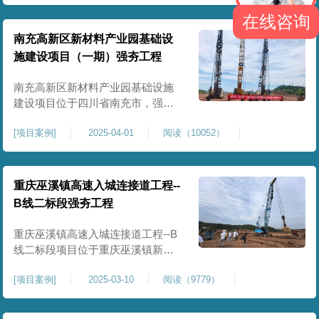
农业灌溉蓄水配套建设，为后续蓄
在线咨询
水池主体施工筑牢地基基础，保障
灌区水利设施长期稳定运行。本工
南充高新区新材料产业园基础设
程核心施工内容为蓄水池场地地基
施建设项目（一期）强夯工程
强夯加固处理，总强夯施工面积
25000㎡，施工完成后场地上部将新
南充高新区新材料产业园基础设施
建设项目位于四川省南充市，强夯
总面积约 300000㎡，针对园区场地
[
项目案例
]
2025-04-01
阅读（10052）
软弱土、回填土等复杂地质，采用
强夯地基加固，深层加固地基、提
升承载力、严控工后沉降，为厂
房、道路及配套设施筑牢基础。本
重庆巫溪镇高速入城连接道工程--
项目施工作业面积大，我司将整个
B线二标段强夯工程
场地施工区域合理划分为若干个区
段，分区分段施工，投入强夯设备3
重庆巫溪镇高速入城连接道工程--B
线二标段项目位于重庆巫溪镇新建
入城高速，本项目场地为分段回填
[
项目案例
]
2025-03-10
阅读（9779）
形成，回填完成，强夯施工一次，
极大考验我司与土方单位交叉施工
能力。每标段强夯施工完成，现场