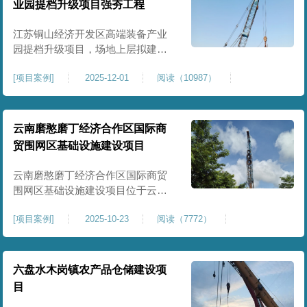
业园提档升级项目强夯工程
原场地土层松散、回填不均、固结
程度差，地基承载力较低，且堆
江苏铜山经济开发区高端装备产业
园提档升级项目，场地上层拟建厂
房、生产车间、办公楼及配套设
[
项目案例
]
2025-12-01
阅读（10987）
施。占地面积约130000㎡.项目采用
强夯工艺对地基进行加固处理，确
保处理后地基承载力特征值
≥100kPa、压实系数≥0.94、压缩模
云南磨憨磨丁经济合作区国际商
量≥5MPa，工程实施后将有效提升
贸围网区基础设施建设项目
场地整体承载力与均匀性，消除不
均匀沉降隐患，为园区高端装备产
云南磨憨磨丁经济合作区国际商贸
业项目
围网区基础设施建设项目位于云南
省西双版纳磨憨镇，是合作区跨境
[
项目案例
]
2025-10-23
阅读（7772）
商贸、口岸监管、通关查验的重要
基础设施工程。项目建设内容主要
为场地地基处理，处理总面积约 5
万平方米，采用强夯加固施工工
六盘水木岗镇农产品仓储建设项
艺，通过全场地强夯提升地基承载
目
力、消除不均匀沉降，满足围网区