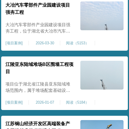
块。项目场地为园区新建建设用
大冶汽车零部件产业园建设项目
地，原始场地土质松散、土层固结
强夯工程
不均匀、孔隙较大、地基承载力偏
弱。新能源产业园厂房及配套设施
大冶汽车零部件产业园建设项目强
对
夯工程，位于湖北省大冶市汽车零
部件产业园规划地块内，是园区工
[
项目案例
]
2026-03-30
阅读（5153）
业厂房、生产车间及配套附属设施
建设的前置基础性地基处理工程。
项目场地为园区新建工业建设用
地，原始场地土层松散、土质均匀
江陵亚东陆域堆场B区围墙工程项
性较差、土体固结度不足，天然地
目
基承载力偏低。汽车零部件生产厂
房对地基平整度、整体刚度、沉降
项目位于湖北省江陵县亚东陆域堆
控
场范围内，属于堆场配套基础设施
加固改造项目，主要服务于场区围
[
项目案例
]
2026-01-07
阅读（5184）
墙及附属设施建设，是保障场区边
界围护结构稳定、提升场地整体建
设标准的前置关键工程，本项目强
夯处理总面积20000㎡，施工范围为
江苏铜山经济开发区高端装备产
陆域堆场B区围墙沿线及配套场地。