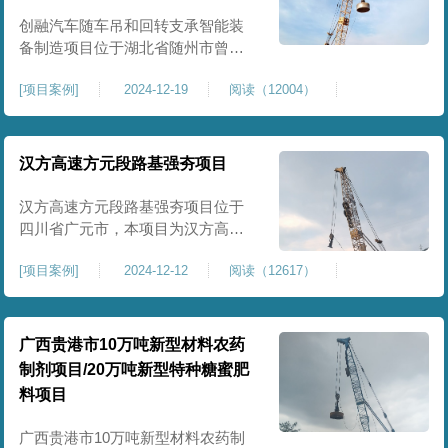
临近建筑物的场地界限开挖减震沟
创融汽车随车吊和回转支承智能装
备制造项目位于湖北省随州市曾都
区，项目上层拟建生产车间及其配
[
项目案例
]
2024-12-19
阅读（12004）
套设置，本次对主要对项目生产车
间区域进行强夯施工，面积约为
20000平方米，要求经强夯后地基承
载力不低于140Kpa。康尚强夯公司
汉方高速方元段路基强夯项目
于2024年12月15日组织设备人员进
场，设备型号为ZRYG3500C，施工
汉方高速方元段路基强夯项目位于
作业人员按照设计严格施工。
四川省广元市，本项目为汉方高速
方元段路基加固施工，面积约
[
项目案例
]
2024-12-12
阅读（12617）
240000平方米，施工周期长，待路
基回填达到设计标高后，强夯施工
一次。我司于土方单位交叉作业。
康尚强夯公司于2024年10月20日安
广西贵港市10万吨新型材料农药
排设备人员进场，按照图纸设计施
制剂项目/20万吨新型特种糖蜜肥
工。
料项目
广西贵港市10万吨新型材料农药制