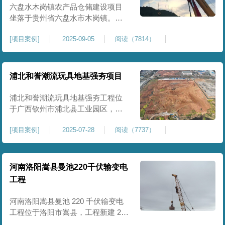
后续建（构）筑物及重型作业场地
六盘水木岗镇农产品仓储建设项目
使
坐落于贵州省六盘水市木岗镇。场
地规划新建标准化农产品仓储库
[
项目案例
]
2025-09-05
阅读（7814）
房、分拣车间、配套附属用房等设
施。项目原始场地为新建建设用
地，土层分布不均、土体松散、天
然固结程度较低，地基整体承载力
浦北和誉潮流玩具地基强夯项目
偏弱、均匀性不足。农产品仓储建
筑需长期承受货物堆放荷载，对地
浦北和誉潮流玩具地基强夯工程位
基沉降稳定性、整体密实度要求较
于广西钦州市浦北县工业园区，场
高，
地规划建设玩具生产厂房、配套办
[
项目案例
]
2025-07-28
阅读（7737）
公及生活附属设施。原始场地为新
建园区待开发地块，土体回填不
均、土质松散、固结度不足，场地
承载力与整体均匀性较差，若直接
河南洛阳嵩县曼池220千伏输变电
施工易出现地基不均匀沉降、地面
工程
开裂、墙体变形等质量问题，无法
满足工业厂房长期荷载及规范建设
河南洛阳嵩县曼池 220 千伏输变电
标
工程位于洛阳市嵩县，工程新建 220
千伏变电站。本次地基处理强夯面