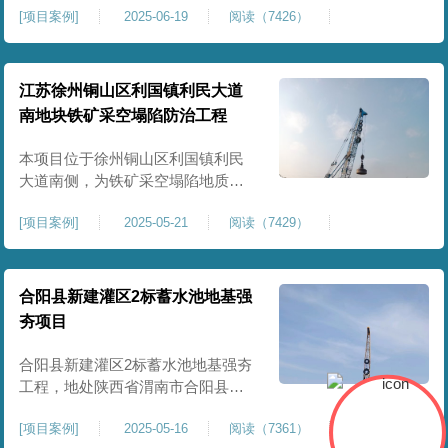
[
项目案例
]
2025-06-19
阅读（7426）
积约 20000 平方米，采用满场强夯
加固方式改善场地工程地质条件，
有效提高地基承载力、控制不均匀
沉降，满足变电站各类构支架、电
江苏徐州铜山区利国镇利民大道
气设备及配套设施建设标准。本项
南地块铁矿采空塌陷防治工程
目是嵩县重要电力基础设施，投运
后优化区域电网布局，增强当
本项目位于徐州铜山区利国镇利民
大道南侧，为铁矿采空塌陷地质灾
害防治工程，强夯处理总面积约
[
项目案例
]
2025-05-21
阅读（7429）
35000㎡。针对区域铁矿开采遗留的
地层松散、裂隙发育、塌陷沉降等
隐患，采用强夯工艺加固场地地
基，消除采空地质风险，提升场地
合阳县新建灌区2标蓄水池地基强
整体稳定性与承载力，彻底改善地
夯项目
块建设条件，实现矿区地质灾害治
理与土地安全利用。
合阳县新建灌区2标蓄水池地基强夯
工程，地处陕西省渭南市合阳县，
是区域新建灌区配套水利基础设施
[
项目案例
]
2025-05-16
阅读（7361）
的关键前置工程，主要服务于片区