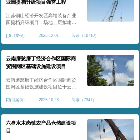
业园提档升级项目强夯工程
原场地土层松散、回填不均、固结
程度差，地基承载力较低，且堆
江苏铜山经济开发区高端装备产业
园提档升级项目，场地上层拟建厂
房、生产车间、办公楼及配套设
[
项目案例
]
2025-12-01
阅读（10710）
施。占地面积约130000㎡.项目采用
强夯工艺对地基进行加固处理，确
保处理后地基承载力特征值
≥100kPa、压实系数≥0.94、压缩模
云南磨憨磨丁经济合作区国际商
量≥5MPa，工程实施后将有效提升
贸围网区基础设施建设项目
场地整体承载力与均匀性，消除不
均匀沉降隐患，为园区高端装备产
云南磨憨磨丁经济合作区国际商贸
业项目
围网区基础设施建设项目位于云南
省西双版纳磨憨镇，是合作区跨境
[
项目案例
]
2025-10-23
阅读（7347）
商贸、口岸监管、通关查验的重要
基础设施工程。项目建设内容主要
为场地地基处理，处理总面积约 5
万平方米，采用强夯加固施工工
六盘水木岗镇农产品仓储建设项
艺，通过全场地强夯提升地基承载
目
力、消除不均匀沉降，满足围网区