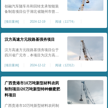
临近建筑物的场地界限开挖减震沟
创融汽车随车吊和回转支承智能装
备制造项目位于湖北省随州市曾都
区，项目上层拟建生产车间及其配
[
项目案例
]
2024-12-19
阅读（11774）
套设置，本次对主要对项目生产车
间区域进行强夯施工，面积约为
20000平方米，要求经强夯后地基承
载力不低于140Kpa。康尚强夯公司
汉方高速方元段路基强夯项目
于2024年12月15日组织设备人员进
场，设备型号为ZRYG3500C，施工
汉方高速方元段路基强夯项目位于
作业人员按照设计严格施工。
四川省广元市，本项目为汉方高速
方元段路基加固施工，面积约
[
项目案例
]
2024-12-12
阅读（12312）
240000平方米，施工周期长，待路
基回填达到设计标高后，强夯施工
一次。我司于土方单位交叉作业。
康尚强夯公司于2024年10月20日安
广西贵港市10万吨新型材料农药
排设备人员进场，按照图纸设计施
制剂项目/20万吨新型特种糖蜜肥
工。
料项目
广西贵港市10万吨新型材料农药制