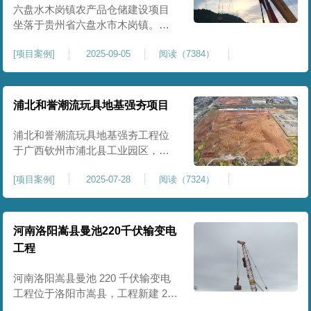
后续建（构）筑物及重型作业场地
六盘水木岗镇农产品仓储建设项目
使
坐落于贵州省六盘水市木岗镇。场
地规划新建标准化农产品仓储库
[
项目案例
]
2025-09-05
阅读（7384）
房、分拣车间、配套附属用房等设
施。项目原始场地为新建建设用
地，土层分布不均、土体松散、天
然固结程度较低，地基整体承载力
浦北和誉潮流玩具地基强夯项目
偏弱、均匀性不足。农产品仓储建
筑需长期承受货物堆放荷载，对地
浦北和誉潮流玩具地基强夯工程位
基沉降稳定性、整体密实度要求较
于广西钦州市浦北县工业园区，场
高，
地规划建设玩具生产厂房、配套办
[
项目案例
]
2025-07-28
阅读（7324）
公及生活附属设施。原始场地为新
建园区待开发地块，土体回填不
均、土质松散、固结度不足，场地
承载力与整体均匀性较差，若直接
河南洛阳嵩县曼池220千伏输变电
施工易出现地基不均匀沉降、地面
工程
开裂、墙体变形等质量问题，无法
满足工业厂房长期荷载及规范建设
河南洛阳嵩县曼池 220 千伏输变电
标
工程位于洛阳市嵩县，工程新建 220
千伏变电站。本次地基处理强夯面