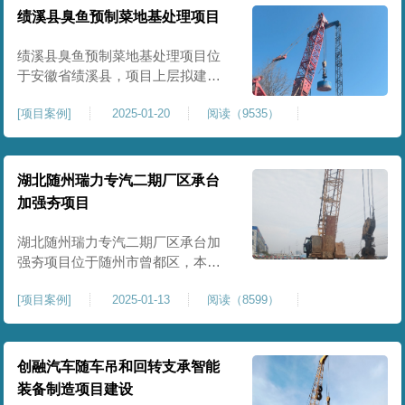
工程师组织三方验收一次，确认工
绩溪县臭鱼预制菜地基处理项目
程量，严格把控每标段施工区域的
施工质量，确保工程整体质量。在
绩溪县臭鱼预制菜地基处理项目位
施工过程中我司严格按照设计规范
于安徽省绩溪县，项目上层拟建生
产车间及其配套设施，面积约6万平
[
项目案例
]
2025-01-20
阅读（9535）
米。本项目场地后续使用要求较
高，设计拟采用大夯击能进行场地
地基加固处理，我司配备FW5000A
大型强夯机一台，并配备28m龙门架
湖北随州瑞力专汽二期厂区承台
一幅辅助高能级强夯施工，配备
加强夯项目
85T，直径为2m，高度为2.2m的柱
锤一个，柱锤接地面积更小，强夯
湖北随州瑞力专汽二期厂区承台加
穿透
强夯项目位于随州市曾都区，本项
目为加固建筑基础区域地基，设计
[
项目案例
]
2025-01-13
阅读（8599）
要求采用强夯置换工艺进行加固处
理，要求经处理深度不小于8米，地
基承载力不小于180Kpa，该项目场
地周边已有建筑物，且本项目采用
创融汽车随车吊和回转支承智能
夯击能较大，夯击次数较多，为确
装备制造项目建设
保场地临近建筑物安全性，我司在