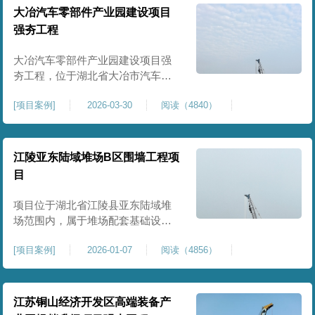
块。项目场地为园区新建建设用
大冶汽车零部件产业园建设项目
地，原始场地土质松散、土层固结
强夯工程
不均匀、孔隙较大、地基承载力偏
弱。新能源产业园厂房及配套设施
大冶汽车零部件产业园建设项目强
对
夯工程，位于湖北省大冶市汽车零
部件产业园规划地块内，是园区工
[
项目案例
]
2026-03-30
阅读（4840）
业厂房、生产车间及配套附属设施
建设的前置基础性地基处理工程。
项目场地为园区新建工业建设用
地，原始场地土层松散、土质均匀
江陵亚东陆域堆场B区围墙工程项
性较差、土体固结度不足，天然地
目
基承载力偏低。汽车零部件生产厂
房对地基平整度、整体刚度、沉降
项目位于湖北省江陵县亚东陆域堆
控
场范围内，属于堆场配套基础设施
加固改造项目，主要服务于场区围
[
项目案例
]
2026-01-07
阅读（4856）
墙及附属设施建设，是保障场区边
界围护结构稳定、提升场地整体建
设标准的前置关键工程，本项目强
夯处理总面积20000㎡，施工范围为
江苏铜山经济开发区高端装备产
陆域堆场B区围墙沿线及配套场地。