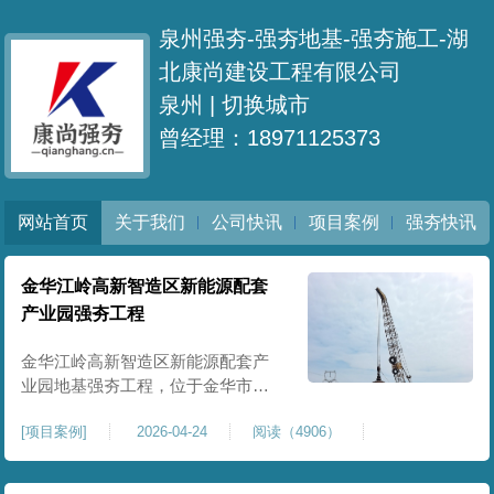
泉州强夯-强夯地基-强夯施工-湖
北康尚建设工程有限公司
泉州 |
切换城市
曾经理：18971125373
网站首页
关于我们
公司快讯
项目案例
强夯快讯
金华江岭高新智造区新能源配套
产业园强夯工程
金华江岭高新智造区新能源配套产
业园地基强夯工程，位于金华市江
岭高新智造区内，，属于高新产业
[
项目案例
]
2026-04-24
阅读（4906）
园区重点基建配套项目。本项目地
基强夯处理总面积40000㎡，施工范
围为新能源配套产业园核心建设地