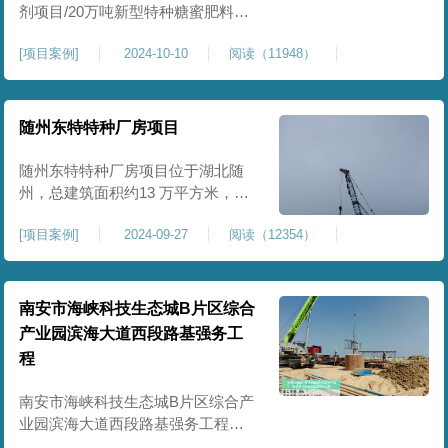
剂项目/20万吨新型特种糖蜜肥料项
目位于贵港市覃塘区，项目分为两
[
项目案例
]
2024-10-10
阅读（11948）
期施工，一期为10万吨新型材料农
药制剂项目施工，二期为20万吨新
型特种糖蜜肥料项目，两期项目都
采用基础承台加强夯和普通强夯施
随州东特特种厂房项目
工两种施工模式。为确保后期地基
使用要求，单独对基础承台位置地
随州东特特种厂房项目位于湖北随
基进行置换加强夯，其他区域采用
州，总建筑面积约13 万平方米，为
重型特种装备生产厂房，对地基承
[
项目案例
]
2024-09-27
阅读（12354）
载力与均匀性要求严苛。项目于
2024 年 9 月正式开工，地基处理采
用高能级强夯施工工艺，通过大吨
位重锤动力固结，全面提升场地密
南安市海峡科技生态城B片区综合
实度与承载性能，满足重载车间、
产业园滨海大道西段路基强务工
设备基础与行车轨道的长期稳定运
程
行要求。项目严格遵循强夯地基处
南安市海峡科技生态城B片区综合产
业园滨海大道西段路基强务工程位
于泉州市滨海东大道，项目土层为