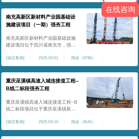
农业灌溉蓄水配套建设，为后续蓄
在线咨询
水池主体施工筑牢地基基础，保障
灌区水利设施长期稳定运行。本工
南充高新区新材料产业园基础设
程核心施工内容为蓄水池场地地基
施建设项目（一期）强夯工程
强夯加固处理，总强夯施工面积
25000㎡，施工完成后场地上部将新
南充高新区新材料产业园基础设施
建设项目位于四川省南充市，强夯
总面积约 300000㎡，针对园区场地
[
项目案例
]
2025-04-01
阅读（9786）
软弱土、回填土等复杂地质，采用
强夯地基加固，深层加固地基、提
升承载力、严控工后沉降，为厂
房、道路及配套设施筑牢基础。本
重庆巫溪镇高速入城连接道工程--
项目施工作业面积大，我司将整个
B线二标段强夯工程
场地施工区域合理划分为若干个区
段，分区分段施工，投入强夯设备3
重庆巫溪镇高速入城连接道工程--B
线二标段项目位于重庆巫溪镇新建
入城高速，本项目场地为分段回填
[
项目案例
]
2025-03-10
阅读（9545）
形成，回填完成，强夯施工一次，
极大考验我司与土方单位交叉施工
能力。每标段强夯施工完成，现场