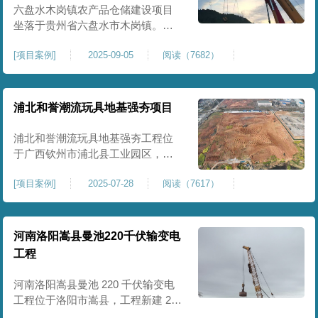
后续建（构）筑物及重型作业场地
六盘水木岗镇农产品仓储建设项目
使
坐落于贵州省六盘水市木岗镇。场
地规划新建标准化农产品仓储库
[
项目案例
]
2025-09-05
阅读（7682）
房、分拣车间、配套附属用房等设
施。项目原始场地为新建建设用
地，土层分布不均、土体松散、天
然固结程度较低，地基整体承载力
浦北和誉潮流玩具地基强夯项目
偏弱、均匀性不足。农产品仓储建
筑需长期承受货物堆放荷载，对地
浦北和誉潮流玩具地基强夯工程位
基沉降稳定性、整体密实度要求较
于广西钦州市浦北县工业园区，场
高，
地规划建设玩具生产厂房、配套办
[
项目案例
]
2025-07-28
阅读（7617）
公及生活附属设施。原始场地为新
建园区待开发地块，土体回填不
均、土质松散、固结度不足，场地
承载力与整体均匀性较差，若直接
河南洛阳嵩县曼池220千伏输变电
施工易出现地基不均匀沉降、地面
工程
开裂、墙体变形等质量问题，无法
满足工业厂房长期荷载及规范建设
河南洛阳嵩县曼池 220 千伏输变电
标
工程位于洛阳市嵩县，工程新建 220
千伏变电站。本次地基处理强夯面