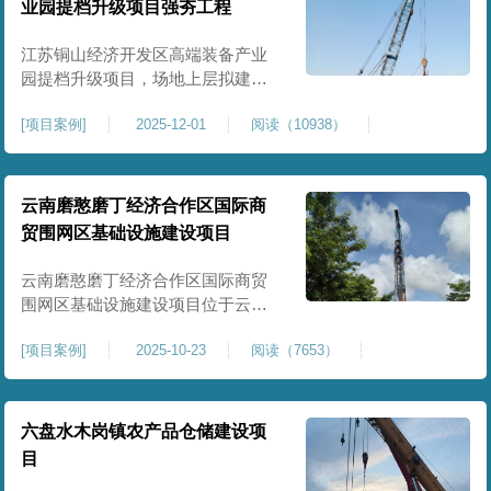
业园提档升级项目强夯工程
原场地土层松散、回填不均、固结
程度差，地基承载力较低，且堆
江苏铜山经济开发区高端装备产业
园提档升级项目，场地上层拟建厂
房、生产车间、办公楼及配套设
[
项目案例
]
2025-12-01
阅读（10938）
施。占地面积约130000㎡.项目采用
强夯工艺对地基进行加固处理，确
保处理后地基承载力特征值
≥100kPa、压实系数≥0.94、压缩模
云南磨憨磨丁经济合作区国际商
量≥5MPa，工程实施后将有效提升
贸围网区基础设施建设项目
场地整体承载力与均匀性，消除不
均匀沉降隐患，为园区高端装备产
云南磨憨磨丁经济合作区国际商贸
业项目
围网区基础设施建设项目位于云南
省西双版纳磨憨镇，是合作区跨境
[
项目案例
]
2025-10-23
阅读（7653）
商贸、口岸监管、通关查验的重要
基础设施工程。项目建设内容主要
为场地地基处理，处理总面积约 5
万平方米，采用强夯加固施工工
六盘水木岗镇农产品仓储建设项
艺，通过全场地强夯提升地基承载
目
力、消除不均匀沉降，满足围网区