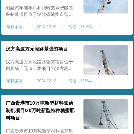
临近建筑物的场地界限开挖减震沟
创融汽车随车吊和回转支承智能装
备制造项目位于湖北省随州市曾都
区，项目上层拟建生产车间及其配
[
项目案例
]
2024-12-19
阅读（11956）
套设置，本次对主要对项目生产车
间区域进行强夯施工，面积约为
20000平方米，要求经强夯后地基承
载力不低于140Kpa。康尚强夯公司
汉方高速方元段路基强夯项目
于2024年12月15日组织设备人员进
场，设备型号为ZRYG3500C，施工
汉方高速方元段路基强夯项目位于
作业人员按照设计严格施工。
四川省广元市，本项目为汉方高速
方元段路基加固施工，面积约
[
项目案例
]
2024-12-12
阅读（12554）
240000平方米，施工周期长，待路
基回填达到设计标高后，强夯施工
一次。我司于土方单位交叉作业。
康尚强夯公司于2024年10月20日安
广西贵港市10万吨新型材料农药
排设备人员进场，按照图纸设计施
制剂项目/20万吨新型特种糖蜜肥
工。
料项目
广西贵港市10万吨新型材料农药制