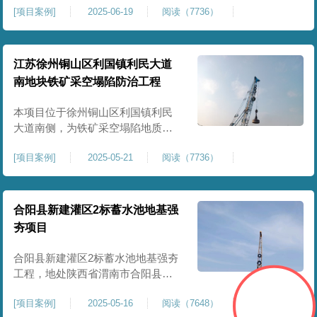
[
项目案例
]
2025-06-19
阅读（7736）
积约 20000 平方米，采用满场强夯
加固方式改善场地工程地质条件，
有效提高地基承载力、控制不均匀
沉降，满足变电站各类构支架、电
江苏徐州铜山区利国镇利民大道
气设备及配套设施建设标准。本项
南地块铁矿采空塌陷防治工程
目是嵩县重要电力基础设施，投运
后优化区域电网布局，增强当
本项目位于徐州铜山区利国镇利民
大道南侧，为铁矿采空塌陷地质灾
害防治工程，强夯处理总面积约
[
项目案例
]
2025-05-21
阅读（7736）
35000㎡。针对区域铁矿开采遗留的
地层松散、裂隙发育、塌陷沉降等
隐患，采用强夯工艺加固场地地
基，消除采空地质风险，提升场地
合阳县新建灌区2标蓄水池地基强
整体稳定性与承载力，彻底改善地
夯项目
块建设条件，实现矿区地质灾害治
理与土地安全利用。
合阳县新建灌区2标蓄水池地基强夯
工程，地处陕西省渭南市合阳县，
是区域新建灌区配套水利基础设施
[
项目案例
]
2025-05-16
阅读（7648）
的关键前置工程，主要服务于片区