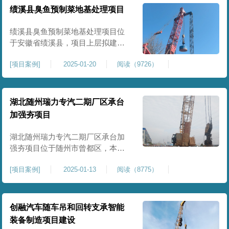
工程师组织三方验收一次，确认工
绩溪县臭鱼预制菜地基处理项目
程量，严格把控每标段施工区域的
施工质量，确保工程整体质量。在
绩溪县臭鱼预制菜地基处理项目位
施工过程中我司严格按照设计规范
于安徽省绩溪县，项目上层拟建生
产车间及其配套设施，面积约6万平
[
项目案例
]
2025-01-20
阅读（9726）
米。本项目场地后续使用要求较
高，设计拟采用大夯击能进行场地
地基加固处理，我司配备FW5000A
大型强夯机一台，并配备28m龙门架
湖北随州瑞力专汽二期厂区承台
一幅辅助高能级强夯施工，配备
加强夯项目
85T，直径为2m，高度为2.2m的柱
锤一个，柱锤接地面积更小，强夯
湖北随州瑞力专汽二期厂区承台加
穿透
强夯项目位于随州市曾都区，本项
目为加固建筑基础区域地基，设计
[
项目案例
]
2025-01-13
阅读（8775）
要求采用强夯置换工艺进行加固处
理，要求经处理深度不小于8米，地
基承载力不小于180Kpa，该项目场
地周边已有建筑物，且本项目采用
创融汽车随车吊和回转支承智能
夯击能较大，夯击次数较多，为确
装备制造项目建设
保场地临近建筑物安全性，我司在