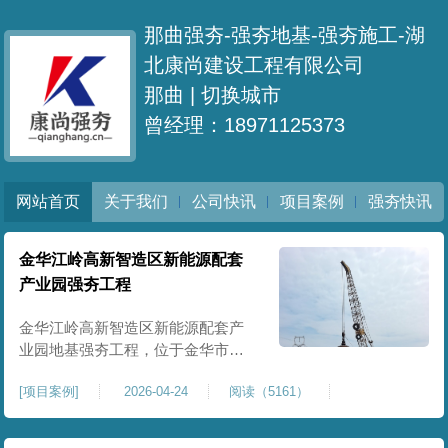
那曲强夯-强夯地基-强夯施工-湖
北康尚建设工程有限公司
那曲 |
切换城市
曾经理：18971125373
网站首页
关于我们
公司快讯
项目案例
强夯快讯
金华江岭高新智造区新能源配套
产业园强夯工程
金华江岭高新智造区新能源配套产
业园地基强夯工程，位于金华市江
岭高新智造区内，，属于高新产业
[
项目案例
]
2026-04-24
阅读（5161）
园区重点基建配套项目。本项目地
基强夯处理总面积40000㎡，施工范
围为新能源配套产业园核心建设地