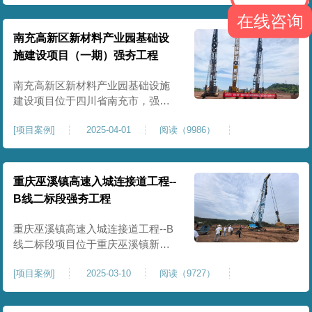
农业灌溉蓄水配套建设，为后续蓄
在线咨询
水池主体施工筑牢地基基础，保障
灌区水利设施长期稳定运行。本工
南充高新区新材料产业园基础设
程核心施工内容为蓄水池场地地基
施建设项目（一期）强夯工程
强夯加固处理，总强夯施工面积
25000㎡，施工完成后场地上部将新
南充高新区新材料产业园基础设施
建设项目位于四川省南充市，强夯
总面积约 300000㎡，针对园区场地
[
项目案例
]
2025-04-01
阅读（9986）
软弱土、回填土等复杂地质，采用
强夯地基加固，深层加固地基、提
升承载力、严控工后沉降，为厂
房、道路及配套设施筑牢基础。本
重庆巫溪镇高速入城连接道工程--
项目施工作业面积大，我司将整个
B线二标段强夯工程
场地施工区域合理划分为若干个区
段，分区分段施工，投入强夯设备3
重庆巫溪镇高速入城连接道工程--B
线二标段项目位于重庆巫溪镇新建
入城高速，本项目场地为分段回填
[
项目案例
]
2025-03-10
阅读（9727）
形成，回填完成，强夯施工一次，
极大考验我司与土方单位交叉施工
能力。每标段强夯施工完成，现场