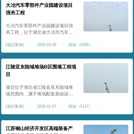
块。项目场地为园区新建建设用
大冶汽车零部件产业园建设项目
地，原始场地土质松散、土层固结
强夯工程
不均匀、孔隙较大、地基承载力偏
弱。新能源产业园厂房及配套设施
大冶汽车零部件产业园建设项目强
对
夯工程，位于湖北省大冶市汽车零
部件产业园规划地块内，是园区工
[
项目案例
]
2026-03-30
阅读（5099）
业厂房、生产车间及配套附属设施
建设的前置基础性地基处理工程。
项目场地为园区新建工业建设用
地，原始场地土层松散、土质均匀
江陵亚东陆域堆场B区围墙工程项
性较差、土体固结度不足，天然地
目
基承载力偏低。汽车零部件生产厂
房对地基平整度、整体刚度、沉降
项目位于湖北省江陵县亚东陆域堆
控
场范围内，属于堆场配套基础设施
加固改造项目，主要服务于场区围
[
项目案例
]
2026-01-07
阅读（5117）
墙及附属设施建设，是保障场区边
界围护结构稳定、提升场地整体建
设标准的前置关键工程，本项目强
夯处理总面积20000㎡，施工范围为
江苏铜山经济开发区高端装备产
陆域堆场B区围墙沿线及配套场地。