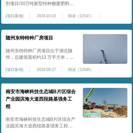
剂项目/20万吨新型特种糖蜜肥料项
目位于贵港市覃塘区，项目分为两
[
项目案例
]
2024-10-10
阅读（12147）
期施工，一期为10万吨新型材料农
药制剂项目施工，二期为20万吨新
型特种糖蜜肥料项目，两期项目都
采用基础承台加强夯和普通强夯施
随州东特特种厂房项目
工两种施工模式。为确保后期地基
使用要求，单独对基础承台位置地
随州东特特种厂房项目位于湖北随
基进行置换加强夯，其他区域采用
州，总建筑面积约13 万平方米，为
重型特种装备生产厂房，对地基承
[
项目案例
]
2024-09-27
阅读（12595）
载力与均匀性要求严苛。项目于
2024 年 9 月正式开工，地基处理采
用高能级强夯施工工艺，通过大吨
位重锤动力固结，全面提升场地密
南安市海峡科技生态城B片区综合
实度与承载性能，满足重载车间、
产业园滨海大道西段路基强务工
设备基础与行车轨道的长期稳定运
程
行要求。项目严格遵循强夯地基处
南安市海峡科技生态城B片区综合产
业园滨海大道西段路基强务工程位
于泉州市滨海东大道，项目土层为