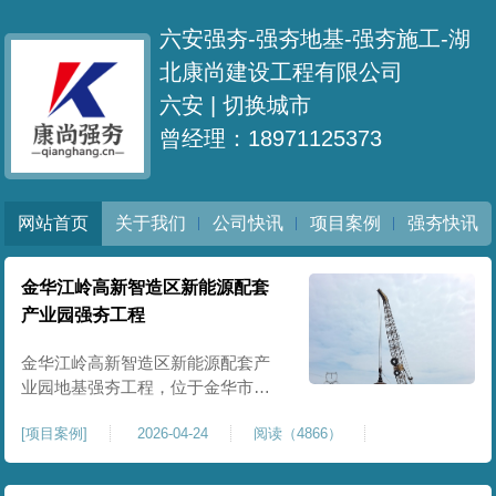
六安强夯-强夯地基-强夯施工-湖
北康尚建设工程有限公司
六安 |
切换城市
曾经理：18971125373
网站首页
关于我们
公司快讯
项目案例
强夯快讯
金华江岭高新智造区新能源配套
产业园强夯工程
金华江岭高新智造区新能源配套产
业园地基强夯工程，位于金华市江
岭高新智造区内，，属于高新产业
[
项目案例
]
2026-04-24
阅读（4866）
园区重点基建配套项目。本项目地
基强夯处理总面积40000㎡，施工范
围为新能源配套产业园核心建设地