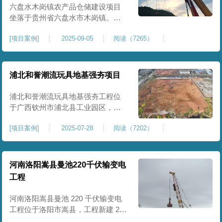
后续建（构）筑物及重型作业场地
六盘水木岗镇农产品仓储建设项目
使
坐落于贵州省六盘水市木岗镇。场
地规划新建标准化农产品仓储库
[
项目案例
]
2025-09-05
阅读（7265）
房、分拣车间、配套附属用房等设
施。项目原始场地为新建建设用
地，土层分布不均、土体松散、天
然固结程度较低，地基整体承载力
浦北和誉潮流玩具地基强夯项目
偏弱、均匀性不足。农产品仓储建
筑需长期承受货物堆放荷载，对地
浦北和誉潮流玩具地基强夯工程位
基沉降稳定性、整体密实度要求较
于广西钦州市浦北县工业园区，场
高，
地规划建设玩具生产厂房、配套办
[
项目案例
]
2025-07-28
阅读（7202）
公及生活附属设施。原始场地为新
建园区待开发地块，土体回填不
均、土质松散、固结度不足，场地
承载力与整体均匀性较差，若直接
河南洛阳嵩县曼池220千伏输变电
施工易出现地基不均匀沉降、地面
工程
开裂、墙体变形等质量问题，无法
满足工业厂房长期荷载及规范建设
河南洛阳嵩县曼池 220 千伏输变电
标
工程位于洛阳市嵩县，工程新建 220
千伏变电站。本次地基处理强夯面