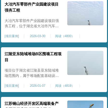
块。项目场地为园区新建建设用
大冶汽车零部件产业园建设项目
地，原始场地土质松散、土层固结
强夯工程
不均匀、孔隙较大、地基承载力偏
弱。新能源产业园厂房及配套设施
大冶汽车零部件产业园建设项目强
对
夯工程，位于湖北省大冶市汽车零
部件产业园规划地块内，是园区工
[
项目案例
]
2026-03-30
阅读（4800）
业厂房、生产车间及配套附属设施
建设的前置基础性地基处理工程。
项目场地为园区新建工业建设用
地，原始场地土层松散、土质均匀
江陵亚东陆域堆场B区围墙工程项
性较差、土体固结度不足，天然地
目
基承载力偏低。汽车零部件生产厂
房对地基平整度、整体刚度、沉降
项目位于湖北省江陵县亚东陆域堆
控
场范围内，属于堆场配套基础设施
加固改造项目，主要服务于场区围
[
项目案例
]
2026-01-07
阅读（4819）
墙及附属设施建设，是保障场区边
界围护结构稳定、提升场地整体建
设标准的前置关键工程，本项目强
夯处理总面积20000㎡，施工范围为
江苏铜山经济开发区高端装备产
陆域堆场B区围墙沿线及配套场地。