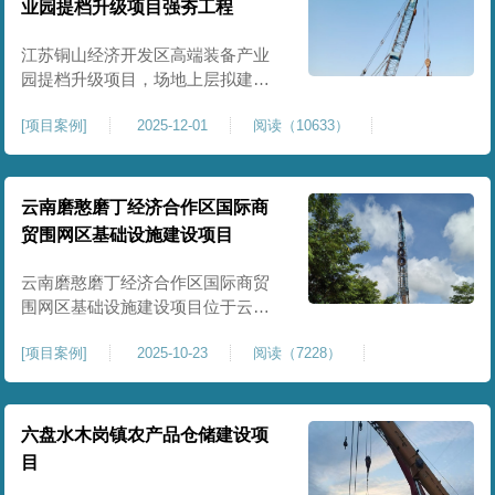
业园提档升级项目强夯工程
原场地土层松散、回填不均、固结
程度差，地基承载力较低，且堆
江苏铜山经济开发区高端装备产业
园提档升级项目，场地上层拟建厂
房、生产车间、办公楼及配套设
[
项目案例
]
2025-12-01
阅读（10633）
施。占地面积约130000㎡.项目采用
强夯工艺对地基进行加固处理，确
保处理后地基承载力特征值
≥100kPa、压实系数≥0.94、压缩模
云南磨憨磨丁经济合作区国际商
量≥5MPa，工程实施后将有效提升
贸围网区基础设施建设项目
场地整体承载力与均匀性，消除不
均匀沉降隐患，为园区高端装备产
云南磨憨磨丁经济合作区国际商贸
业项目
围网区基础设施建设项目位于云南
省西双版纳磨憨镇，是合作区跨境
[
项目案例
]
2025-10-23
阅读（7228）
商贸、口岸监管、通关查验的重要
基础设施工程。项目建设内容主要
为场地地基处理，处理总面积约 5
万平方米，采用强夯加固施工工
六盘水木岗镇农产品仓储建设项
艺，通过全场地强夯提升地基承载
目
力、消除不均匀沉降，满足围网区