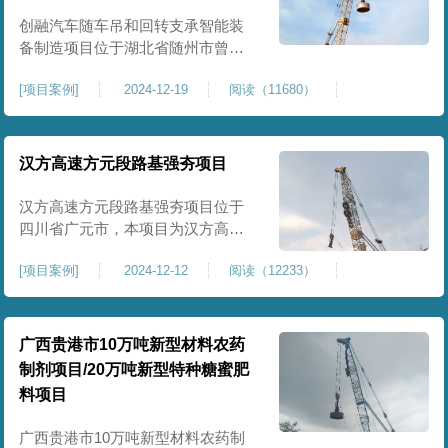
临近建筑物的场地界限开挖减震沟
创融汽车随车吊和回转支承智能装
备制造项目位于湖北省随州市曾都
区，项目上层拟建生产车间及其配
[
项目案例
]
2024-12-19
阅读（11680）
套设置，本次对主要对项目生产车
间区域进行强夯施工，面积约为
20000平方米，要求经强夯后地基承
载力不低于140Kpa。康尚强夯公司
汉方高速方元段路基强夯项目
于2024年12月15日组织设备人员进
场，设备型号为ZRYG3500C，施工
汉方高速方元段路基强夯项目位于
作业人员按照设计严格施工。
四川省广元市，本项目为汉方高速
方元段路基加固施工，面积约
[
项目案例
]
2024-12-12
阅读（12233）
240000平方米，施工周期长，待路
基回填达到设计标高后，强夯施工
一次。我司于土方单位交叉作业。
康尚强夯公司于2024年10月20日安
广西贵港市10万吨新型材料农药
排设备人员进场，按照图纸设计施
制剂项目/20万吨新型特种糖蜜肥
工。
料项目
广西贵港市10万吨新型材料农药制