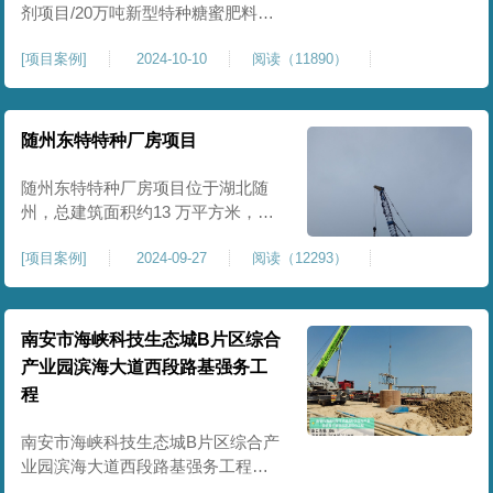
剂项目/20万吨新型特种糖蜜肥料项
目位于贵港市覃塘区，项目分为两
[
项目案例
]
2024-10-10
阅读（11890）
期施工，一期为10万吨新型材料农
药制剂项目施工，二期为20万吨新
型特种糖蜜肥料项目，两期项目都
采用基础承台加强夯和普通强夯施
随州东特特种厂房项目
工两种施工模式。为确保后期地基
使用要求，单独对基础承台位置地
随州东特特种厂房项目位于湖北随
基进行置换加强夯，其他区域采用
州，总建筑面积约13 万平方米，为
重型特种装备生产厂房，对地基承
[
项目案例
]
2024-09-27
阅读（12293）
载力与均匀性要求严苛。项目于
2024 年 9 月正式开工，地基处理采
用高能级强夯施工工艺，通过大吨
位重锤动力固结，全面提升场地密
南安市海峡科技生态城B片区综合
实度与承载性能，满足重载车间、
产业园滨海大道西段路基强务工
设备基础与行车轨道的长期稳定运
程
行要求。项目严格遵循强夯地基处
南安市海峡科技生态城B片区综合产
业园滨海大道西段路基强务工程位
于泉州市滨海东大道，项目土层为