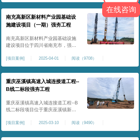
农业灌溉蓄水配套建设，为后续蓄
在线咨询
水池主体施工筑牢地基基础，保障
灌区水利设施长期稳定运行。本工
南充高新区新材料产业园基础设
程核心施工内容为蓄水池场地地基
施建设项目（一期）强夯工程
强夯加固处理，总强夯施工面积
25000㎡，施工完成后场地上部将新
南充高新区新材料产业园基础设施
建设项目位于四川省南充市，强夯
总面积约 300000㎡，针对园区场地
[
项目案例
]
2025-04-01
阅读（9708）
软弱土、回填土等复杂地质，采用
强夯地基加固，深层加固地基、提
升承载力、严控工后沉降，为厂
房、道路及配套设施筑牢基础。本
重庆巫溪镇高速入城连接道工程--
项目施工作业面积大，我司将整个
B线二标段强夯工程
场地施工区域合理划分为若干个区
段，分区分段施工，投入强夯设备3
重庆巫溪镇高速入城连接道工程--B
线二标段项目位于重庆巫溪镇新建
入城高速，本项目场地为分段回填
[
项目案例
]
2025-03-10
阅读（9490）
形成，回填完成，强夯施工一次，
极大考验我司与土方单位交叉施工
能力。每标段强夯施工完成，现场