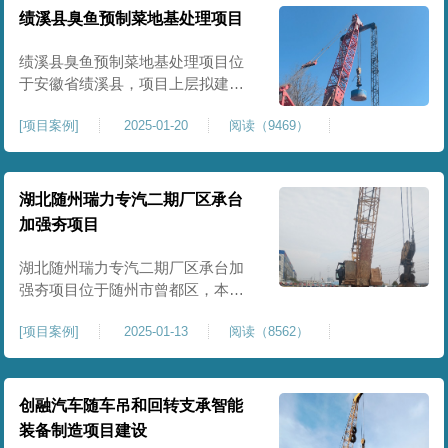
工程师组织三方验收一次，确认工
绩溪县臭鱼预制菜地基处理项目
程量，严格把控每标段施工区域的
施工质量，确保工程整体质量。在
绩溪县臭鱼预制菜地基处理项目位
施工过程中我司严格按照设计规范
于安徽省绩溪县，项目上层拟建生
产车间及其配套设施，面积约6万平
[
项目案例
]
2025-01-20
阅读（9469）
米。本项目场地后续使用要求较
高，设计拟采用大夯击能进行场地
地基加固处理，我司配备FW5000A
大型强夯机一台，并配备28m龙门架
湖北随州瑞力专汽二期厂区承台
一幅辅助高能级强夯施工，配备
加强夯项目
85T，直径为2m，高度为2.2m的柱
锤一个，柱锤接地面积更小，强夯
湖北随州瑞力专汽二期厂区承台加
穿透
强夯项目位于随州市曾都区，本项
目为加固建筑基础区域地基，设计
[
项目案例
]
2025-01-13
阅读（8562）
要求采用强夯置换工艺进行加固处
理，要求经处理深度不小于8米，地
基承载力不小于180Kpa，该项目场
地周边已有建筑物，且本项目采用
创融汽车随车吊和回转支承智能
夯击能较大，夯击次数较多，为确
装备制造项目建设
保场地临近建筑物安全性，我司在