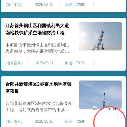
[
项目案例
]
2025-06-19
阅读（7299）
积约 20000 平方米，采用满场强夯
加固方式改善场地工程地质条件，
有效提高地基承载力、控制不均匀
沉降，满足变电站各类构支架、电
江苏徐州铜山区利国镇利民大道
气设备及配套设施建设标准。本项
南地块铁矿采空塌陷防治工程
目是嵩县重要电力基础设施，投运
后优化区域电网布局，增强当
本项目位于徐州铜山区利国镇利民
大道南侧，为铁矿采空塌陷地质灾
害防治工程，强夯处理总面积约
[
项目案例
]
2025-05-21
阅读（7315）
35000㎡。针对区域铁矿开采遗留的
地层松散、裂隙发育、塌陷沉降等
隐患，采用强夯工艺加固场地地
基，消除采空地质风险，提升场地
合阳县新建灌区2标蓄水池地基强
整体稳定性与承载力，彻底改善地
夯项目
块建设条件，实现矿区地质灾害治
理与土地安全利用。
合阳县新建灌区2标蓄水池地基强夯
工程，地处陕西省渭南市合阳县，
是区域新建灌区配套水利基础设施
[
项目案例
]
2025-05-16
阅读（7258）
的关键前置工程，主要服务于片区