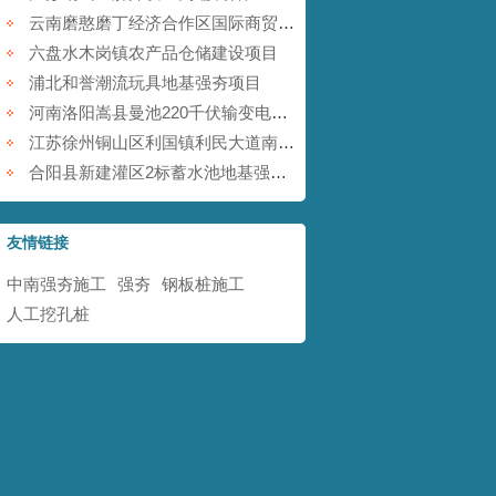
云南磨憨磨丁经济合作区国际商贸围网区基础设施建设项目
六盘水木岗镇农产品仓储建设项目
浦北和誉潮流玩具地基强夯项目
河南洛阳嵩县曼池220千伏输变电工程
江苏徐州铜山区利国镇利民大道南地块铁矿采空塌陷防治工程
合阳县新建灌区2标蓄水池地基强夯项目
友情链接
中南强夯施工
强夯
钢板桩施工
人工挖孔桩