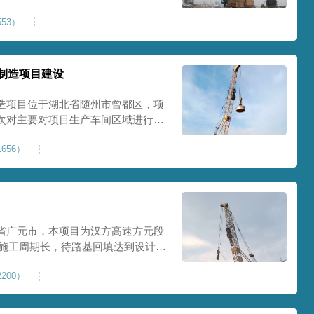
0Kpa，该项目场地周边已有建筑
53）
数较多，为确保场地临近建筑物安全
减震沟
制造项目建设
造项目位于湖北省随州市曾都区，项
次对主要对项目生产车间区域进行强
强夯后地基承载力不低于140Kpa。
656）
织设备人员进场，设备型号为
严格施工。
省广元市，本项目为汉方高速方元段
米，施工周期长，待路基回填达到设计标
叉作业。康尚强夯公司于2024年10
200）
计施工。