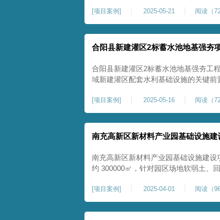
隙发育、塌陷沉降等隐患，采用强夯工
[
项目案例
]
2025-05-21
阅读（72
险，提升场地整体稳定性与承载力，彻
灾害治理与土地安全利用。
合阳县新建灌区2标蓄水池地基强夯
合阳县新建灌区2标蓄水池地基强夯工
域新建灌区配套水利基础设施的关键前
水配套建设，为后续蓄水池主体施工筑
[
项目案例
]
2025-05-16
阅读（72
稳定运行。本工程核心施工内容为蓄水
工面积25000㎡，施工完成后场地上部
南充高新区新材料产业园基础设施建
南充高新区新材料产业园基础设施建设
约 300000㎡，针对园区场地软弱土
固，深层加固地基、提升承载力、严控
[
项目案例
]
2025-04-01
阅读（96
筑牢基础。本项目施工作业面积大，我
干个区段，分区分段施工，投入强夯设