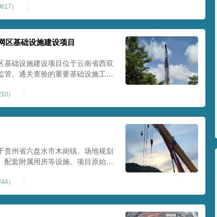
617）
提升场地整体承载力与均匀性，消除不
目
网区基础设施建设项目
区基础设施建设项目位于云南省西双
监管、通关查验的重要基础设施工
处理总面积约 5 万平方米，采用强
10）
地基承载力、消除不均匀沉降，满足
地使
于贵州省六盘水市木岗镇。场地规划
、配套附属用房等设施。项目原始场
体松散、天然固结程度较低，地基整
44）
储建筑需长期承受货物堆放荷载，对
，