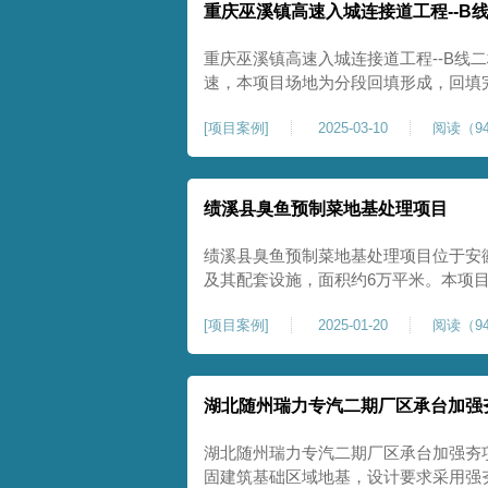
重庆巫溪镇高速入城连接道工程--B
重庆巫溪镇高速入城连接道工程--B线
速，本项目场地为分段回填形成，回填
与土方单位交叉施工能力。每标段强夯
[
项目案例
]
2025-03-10
阅读（94
一次，确认工程量，严格把控每标段施
量。在施工过程中我司严格按照设计规
绩溪县臭鱼预制菜地基处理项目
绩溪县臭鱼预制菜地基处理项目位于安
及其配套设施，面积约6万平米。本项
用大夯击能进行场地地基加固处理，我司
[
项目案例
]
2025-01-20
阅读（94
配备28m龙门架一幅辅助高能级强夯施工
2.2m的柱锤一个，柱锤接地面积更小
湖北随州瑞力专汽二期厂区承台加强
湖北随州瑞力专汽二期厂区承台加强夯
固建筑基础区域地基，设计要求采用强