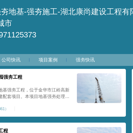
强夯地基-强夯施工-湖北康尚建设工程有
城市
71125373
公司快讯
项目案例
强夯快讯
园强夯工程
地基强夯工程，位于金华市江岭高新
建配套项目。本项目地基强夯处理总
套产业园核心建设地块。项目场地为园
61）
土层固结不均匀、孔隙较大、地基承
施对
工程