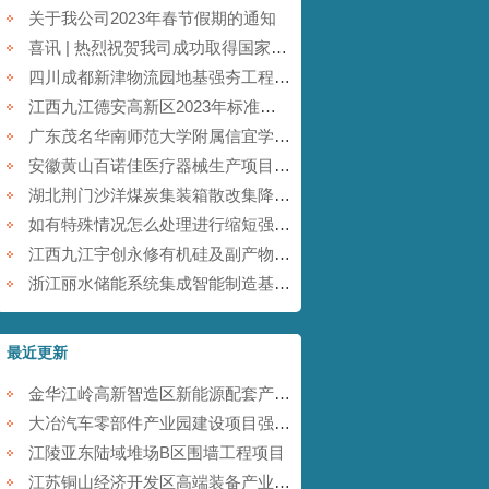
关于我公司2023年春节假期的通知
喜讯 | 热烈祝贺我司成功取得国家商标注册证书！
四川成都新津物流园地基强夯工程【康尚强夯建设】
江西九江德安高新区2023年标准厂房及配套基础设施建设项目【康尚强夯建设】
广东茂名华南师范大学附属信宜学校强夯地基项目【康尚强夯建设】
安徽黄山百诺佳医疗器械生产项目(一期)地基强夯工程【康尚强夯建设】
湖北荆门沙洋煤炭集装箱散改集降水强夯项目【康尚强夯建设】
如有特殊情况怎么处理进行缩短强夯施工的工期
江西九江宇创永修有机硅及副产物综合利用项目强夯工程【康尚强夯建设】
浙江丽水储能系统集成智能制造基地项目强夯工程【康尚强夯建设】
最近更新
金华江岭高新智造区新能源配套产业园强夯工程
大冶汽车零部件产业园建设项目强夯工程
江陵亚东陆域堆场B区围墙工程项目
江苏铜山经济开发区高端装备产业园提档升级项目强夯工程