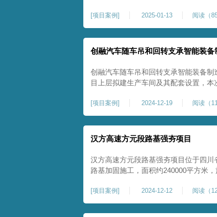
理深度不小于8米，地基承载力不小于18
[
项目案例
]
2025-01-13
阅读（85
物，且本项目采用夯击能较大，夯击次
性，我司在临近建筑物的场地界限开挖
创融汽车随车吊和回转支承智能装备
创融汽车随车吊和回转支承智能装备制
目上层拟建生产车间及其配套设置，本
夯施工，面积约为20000平方米，要求经
[
项目案例
]
2024-12-19
阅读（11
康尚强夯公司于2024年12月15日组
ZRYG3500C，施工作业人员按照设计
汉方高速方元段路基强夯项目
汉方高速方元段路基强夯项目位于四川
路基加固施工，面积约240000平方
高后，强夯施工一次。我司于土方单位交
[
项目案例
]
2024-12-12
阅读（12
月20日安排设备人员进场，按照图纸设