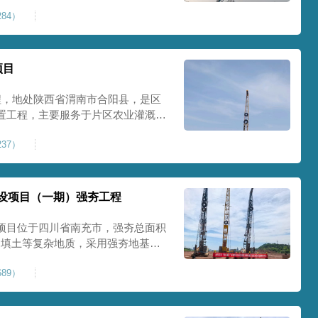
艺加固场地地基，消除采空地质风
84）
底改善地块建设条件，实现矿区地质
项目
程，地处陕西省渭南市合阳县，是区
置工程，主要服务于片区农业灌溉蓄
牢地基基础，保障灌区水利设施长期
37）
池场地地基强夯加固处理，总强夯施
将新
设项目（一期）强夯工程
项目位于四川省南充市，强夯总面积
、回填土等复杂地质，采用强夯地基加
工后沉降，为厂房、道路及配套设施
89）
司将整个场地施工区域合理划分为若
备3