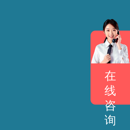
在
线
咨
询