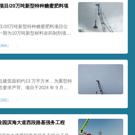
项目/20万吨新型特种糖蜜肥料项
目/20万吨新型特种糖蜜肥料项目位
一期为10万吨新型材料农药制剂项目
料项目，两期项目都采用基础承台加强
866）
保后期地基使用要求，单独对基础承
采用
建筑面积约13 万平方米，为重型特
求严苛。项目于2024 年 9 月正
工艺，通过大吨位重锤动力固结，全
265）
载车间、设备基础与行车轨道的长期
处
业园滨海大道西段路基强务工程