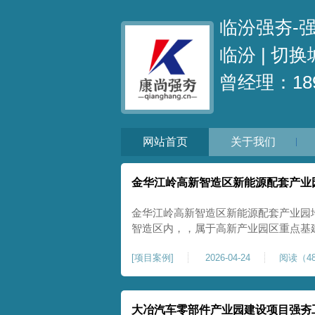
临汾强夯-
临汾 |
切换
曾经理：189
网站首页
关于我们
金华江岭高新智造区新能源配套产业
金华江岭高新智造区新能源配套产业园
智造区内，，属于高新产业园区重点基
面积40000㎡，施工范围为新能源配
[
项目案例
]
2026-04-24
阅读（48
区新建建设用地，原始场地土质松散、
载力偏弱。新能源产业园厂房及配套设
大冶汽车零部件产业园建设项目强夯