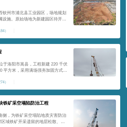
西钦州市浦北县工业园区，场地规划
属设施。原始场地为新建园区待开发
度不足，场地承载力与整体均匀性较
84）
、地面开裂、墙体变形等质量问题，
标
程
位于洛阳市嵩县，工程新建 220 千伏
00 平方米，采用满场强夯加固方式改
载力、控制不均匀沉降，满足变电站
74）
标准。本项目是嵩县重要电力基础设
块铁矿采空塌陷防治工程
南侧，为铁矿采空塌陷地质灾害防治
针对区域铁矿开采遗留的地层松散、裂