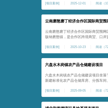
[
项目案例
]
2025-12-01
阅读（10
压缩模量≥5MPa，工程实施后将有效
均匀沉降隐患，为园区高端装备产业项
云南磨憨磨丁经济合作区国际商贸围
云南磨憨磨丁经济合作区国际商贸围网
版纳磨憨镇，是合作区跨境商贸、口岸
程。项目建设内容主要为场地地基处理，
[
项目案例
]
2025-10-23
阅读（72
夯加固施工工艺，通过全场地强夯提升
围网区后续建（构）筑物及重型作业场
六盘水木岗镇农产品仓储建设项目
六盘水木岗镇农产品仓储建设项目坐落
新建标准化农产品仓储库房、分拣车间
地为新建建设用地，土层分布不均、土
[
项目案例
]
2025-09-05
阅读（72
体承载力偏弱、均匀性不足。农产品仓
地基沉降稳定性、整体密实度要求较高