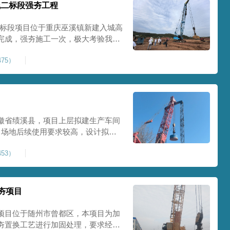
线二标段强夯工程
二标段项目位于重庆巫溪镇新建入城高
完成，强夯施工一次，极大考验我司
施工完成，现场工程师组织三方验收
75）
工区域的施工质量，确保工程整体质
范
徽省绩溪县，项目上层拟建生产车间
目场地后续使用要求较高，设计拟采
配备FW5000A大型强夯机一台，并
53）
，配备85T，直径为2m，高度为
，强夯穿透
夯项目
项目位于随州市曾都区，本项目为加
夯置换工艺进行加固处理，要求经处