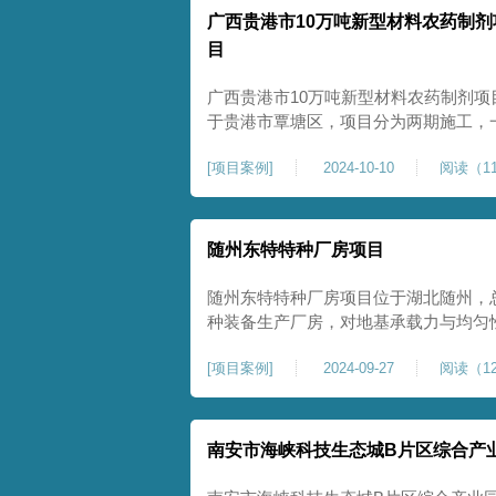
广西贵港市10万吨新型材料农药制剂
目
广西贵港市10万吨新型材料农药制剂项
于贵港市覃塘区，项目分为两期施工，
施工，二期为20万吨新型特种糖蜜肥
[
项目案例
]
2024-10-10
阅读（11
夯和普通强夯施工两种施工模式。为确
台位置地基进行置换加强夯，其他区域
随州东特特种厂房项目
随州东特特种厂房项目位于湖北随州，总
种装备生产厂房，对地基承载力与均匀性要
式开工，地基处理采用高能级强夯施工
[
项目案例
]
2024-09-27
阅读（12
面提升场地密实度与承载性能，满足重
稳定运行要求。项目严格遵循强夯地基
南安市海峡科技生态城B片区综合产