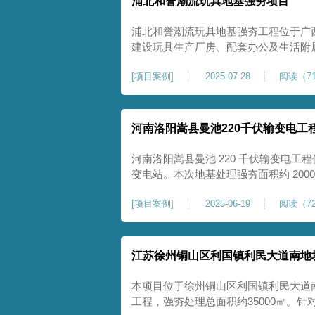
浦北和誉潮流玩具地基强夯项目
浦北和誉潮流玩具地基强夯工程位于广
建设玩具生产厂房、配套办公及生活附
地块，土体回填不均、土质松散、固结
[
项目案例
]
2025-07-28
阅读（71
差，若直接施工易出现地基不均匀沉降
无法满足工业厂房长期荷载及规范建设
河南洛阳嵩县曼池220千伏输变电工
河南洛阳嵩县曼池 220 千伏输变电工程
变电站。本次地基处理强夯面积约 200
善场地工程地质条件，有效提高地基承
[
项目案例
]
2025-06-19
阅读（72
各类构支架、电气设备及配套设施建设
施，投运后优化区域电网布局，增强当
江苏徐州铜山区利国镇利民大道南地
本项目位于徐州铜山区利国镇利民大道
工程，强夯处理总面积约35000㎡。