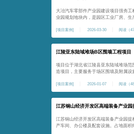
大冶汽车零部件产业园建设项目强夯工
业园规划地块内，是园区工业厂房、生
础性地基处理工程。项目场地为园区新
[
项目案例
]
2026-03-30
阅读（47
散、土质均匀性较差、土体固结度不足
生产厂房对地基平整度、整体刚度、沉
江陵亚东陆域堆场B区围墙工程项目
项目位于湖北省江陵县亚东陆域堆场范
造项目，主要服务于场区围墙及附属设
定、提升场地整体建设标准的前置关键工
[
项目案例
]
2026-01-07
阅读（48
㎡，施工范围为陆域堆场B区围墙沿线
不均、固结程度差，地基承载力较低，
江苏铜山经济开发区高端装备产业园
江苏铜山经济开发区高端装备产业园提
产车间、办公楼及配套设施。占地面积约1
基进行加固处理，确保处理后地基承载力特征