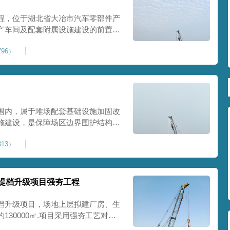
程，位于湖北省大冶市汽车零部件产
产车间及配套附属设施建设的前置基
建工业建设用地，原始场地土层松
96）
，天然地基承载力偏低。汽车零部件
降控
围内，属于堆场配套基础设施加固改
施建设，是保障场区边界围护结构稳
程，本项目强夯处理总面积20000
13）
及配套场地。原场地土层松散、回填
且堆
提档升级项目强夯工程
档升级项目，场地上层拟建厂房、生
30000㎡.项目采用强夯工艺对地
值≥100kPa、压实系数≥0.94、