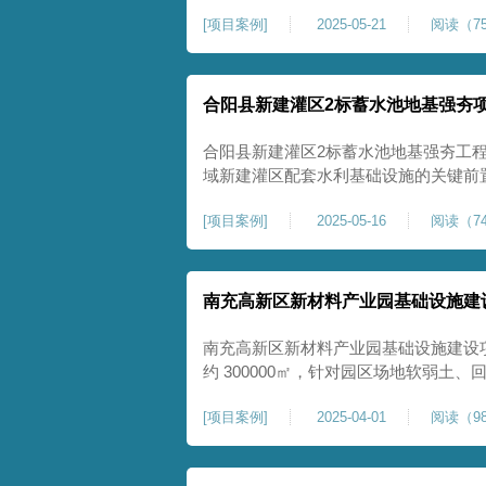
隙发育、塌陷沉降等隐患，采用强夯工
[
项目案例
]
2025-05-21
阅读（75
险，提升场地整体稳定性与承载力，彻
灾害治理与土地安全利用。
合阳县新建灌区2标蓄水池地基强夯
合阳县新建灌区2标蓄水池地基强夯工
域新建灌区配套水利基础设施的关键前
水配套建设，为后续蓄水池主体施工筑
[
项目案例
]
2025-05-16
阅读（74
稳定运行。本工程核心施工内容为蓄水
工面积25000㎡，施工完成后场地上部
南充高新区新材料产业园基础设施建
南充高新区新材料产业园基础设施建设
约 300000㎡，针对园区场地软弱土
固，深层加固地基、提升承载力、严控
[
项目案例
]
2025-04-01
阅读（98
筑牢基础。本项目施工作业面积大，我
干个区段，分区分段施工，投入强夯设