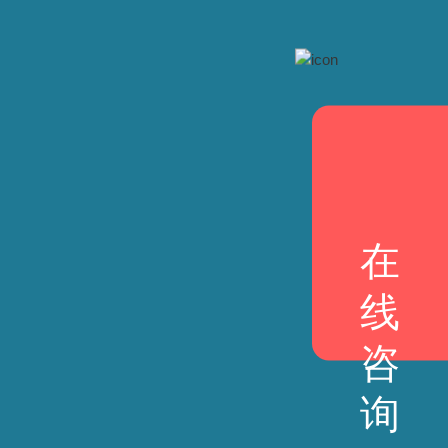
在
线
咨
询