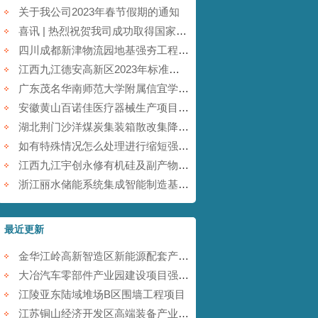
关于我公司2023年春节假期的通知
喜讯 | 热烈祝贺我司成功取得国家商标注册证书！
四川成都新津物流园地基强夯工程【康尚强夯建设】
江西九江德安高新区2023年标准厂房及配套基础设施建设项目【康尚强夯建设】
广东茂名华南师范大学附属信宜学校强夯地基项目【康尚强夯建设】
安徽黄山百诺佳医疗器械生产项目(一期)地基强夯工程【康尚强夯建设】
湖北荆门沙洋煤炭集装箱散改集降水强夯项目【康尚强夯建设】
如有特殊情况怎么处理进行缩短强夯施工的工期
江西九江宇创永修有机硅及副产物综合利用项目强夯工程【康尚强夯建设】
浙江丽水储能系统集成智能制造基地项目强夯工程【康尚强夯建设】
最近更新
金华江岭高新智造区新能源配套产业园强夯工程
大冶汽车零部件产业园建设项目强夯工程
江陵亚东陆域堆场B区围墙工程项目
江苏铜山经济开发区高端装备产业园提档升级项目强夯工程