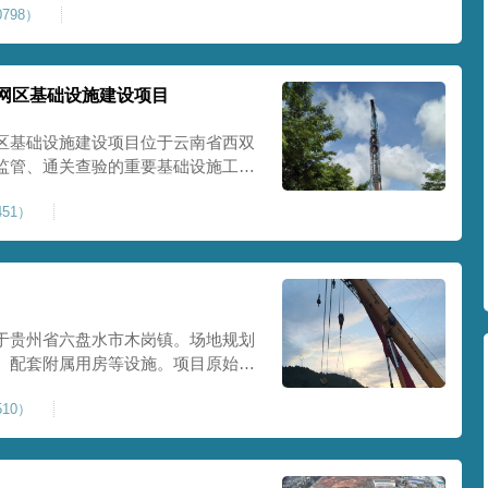
798）
提升场地整体承载力与均匀性，消除不
目
网区基础设施建设项目
区基础设施建设项目位于云南省西双
监管、通关查验的重要基础设施工
处理总面积约 5 万平方米，采用强
51）
地基承载力、消除不均匀沉降，满足
地使
于贵州省六盘水市木岗镇。场地规划
、配套附属用房等设施。项目原始场
体松散、天然固结程度较低，地基整
10）
储建筑需长期承受货物堆放荷载，对
，