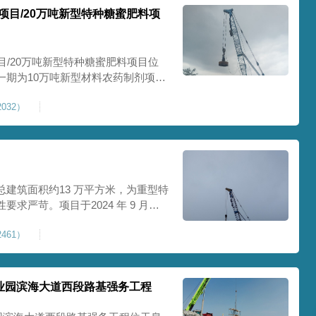
项目/20万吨新型特种糖蜜肥料项
目/20万吨新型特种糖蜜肥料项目位
一期为10万吨新型材料农药制剂项目
料项目，两期项目都采用基础承台加强
032）
保后期地基使用要求，单独对基础承
采用
建筑面积约13 万平方米，为重型特
求严苛。项目于2024 年 9 月正
工艺，通过大吨位重锤动力固结，全
461）
载车间、设备基础与行车轨道的长期
处
业园滨海大道西段路基强务工程