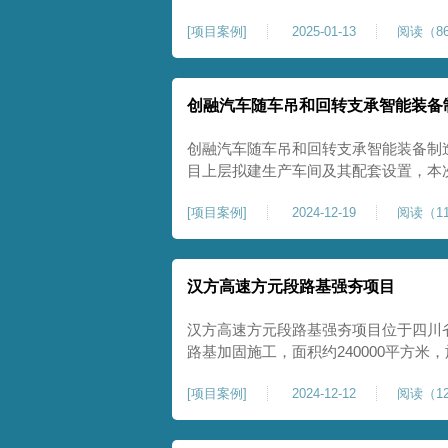
理深度不小于8米，地基承载力不小于18
[
项目案例
]
2025-01-13
阅读（86
物，且本项目采用夯击能较大，夯击次
性，我司在临近建筑物的场地界限开挖
创融汽车随车吊和回转支承智能装备
创融汽车随车吊和回转支承智能装备制
目上层拟建生产车间及其配套设置，本
夯施工，面积约为20000平方米，要求经
[
项目案例
]
2024-12-19
阅读（11
康尚强夯公司于2024年12月15日组
ZRYG3500C，施工作业人员按照设计
汉方高速方元段路基强夯项目
汉方高速方元段路基强夯项目位于四川
路基加固施工，面积约240000平方
高后，强夯施工一次。我司于土方单位交
[
项目案例
]
2024-12-12
阅读（12
月20日安排设备人员进场，按照图纸设