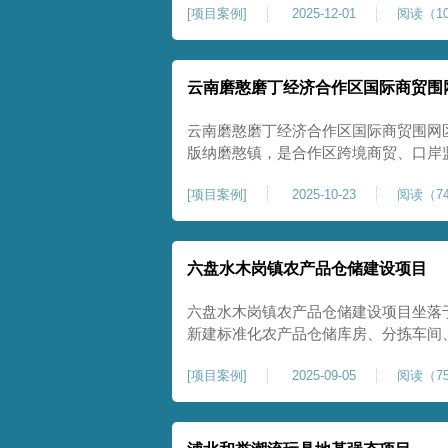
[
项目案例
]
2025-12-01
阅读（10
压缩模量≥5MPa，工程实施后将有效
均匀沉降隐患，为园区高端装备产业项
云南磨憨磨丁经济合作区国际商贸围
云南磨憨磨丁经济合作区国际商贸围网
版纳磨憨镇，是合作区跨境商贸、口岸
程。项目建设内容主要为场地地基处理，
[
项目案例
]
2025-10-23
阅读（74
夯加固施工工艺，通过全场地强夯提升
围网区后续建（构）筑物及重型作业场
六盘水木岗镇农产品仓储建设项目
六盘水木岗镇农产品仓储建设项目坐落
新建标准化农产品仓储库房、分拣车间
地为新建建设用地，土层分布不均、土
[
项目案例
]
2025-09-05
阅读（75
体承载力偏弱、均匀性不足。农产品仓
地基沉降稳定性、整体密实度要求较高