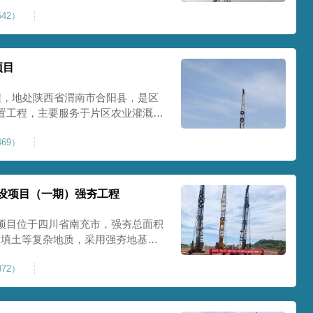
艺加固场地地基，消除采空地质风
42）
底改善地块建设条件，实现矿区地质
项目
程，地处陕西省渭南市合阳县，是区
置工程，主要服务于片区农业灌溉蓄
牢地基基础，保障灌区水利设施长期
69）
池场地地基强夯加固处理，总强夯施
将新
设项目（一期）强夯工程
项目位于四川省南充市，强夯总面积
、回填土等复杂地质，采用强夯地基加
工后沉降，为厂房、道路及配套设施
72）
司将整个场地施工区域合理划分为若
备3