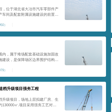
程，位于湖北省大冶市汽车零部件产
产车间及配套附属设施建设的前置基
建工业建设用地，原始场地土层松
50）
，天然地基承载力偏低。汽车零部件
降控
围内，属于堆场配套基础设施加固改
施建设，是保障场区边界围护结构稳
程，本项目强夯处理总面积20000
79）
及配套场地。原场地土层松散、回填
且堆
提档升级项目强夯工程
档升级项目，场地上层拟建厂房、生
30000㎡.项目采用强夯工艺对地
值≥100kPa、压实系数≥0.94、