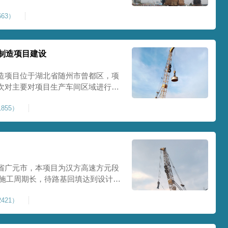
0Kpa，该项目场地周边已有建筑
63）
数较多，为确保场地临近建筑物安全
减震沟
制造项目建设
造项目位于湖北省随州市曾都区，项
次对主要对项目生产车间区域进行强
强夯后地基承载力不低于140Kpa。
855）
织设备人员进场，设备型号为
严格施工。
省广元市，本项目为汉方高速方元段
米，施工周期长，待路基回填达到设计标
叉作业。康尚强夯公司于2024年10
421）
计施工。