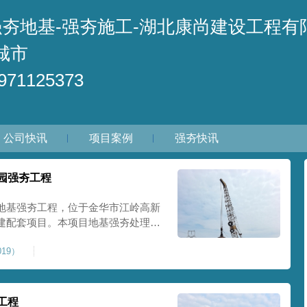
强夯地基-强夯施工-湖北康尚建设工程有
城市
71125373
公司快讯
项目案例
强夯快讯
园强夯工程
地基强夯工程，位于金华市江岭高新
建配套项目。本项目地基强夯处理总
套产业园核心建设地块。项目场地为园
19）
土层固结不均匀、孔隙较大、地基承
施对
工程