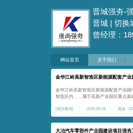
晋城强夯-
晋城 |
切换
曾经理：189
网站首页
关于我们
金华江岭高新智造区新能源配套产业
金华江岭高新智造区新能源配套产业园
智造区内，，属于高新产业园区重点基
面积40000㎡，施工范围为新能源配
[
项目案例
]
2026-04-24
阅读（50
区新建建设用地，原始场地土质松散、
载力偏弱。新能源产业园厂房及配套设
大冶汽车零部件产业园建设项目强夯