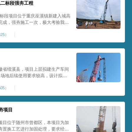
线二标段强夯工程
二标段项目位于重庆巫溪镇新建入城高
完成，强夯施工一次，极大考验我司
施工完成，现场工程师组织三方验收
25）
工区域的施工质量，确保工程整体质
范
徽省绩溪县，项目上层拟建生产车间
目场地后续使用要求较高，设计拟采
配备FW5000A大型强夯机一台，并
05）
，配备85T，直径为2m，高度为
，强夯穿透
夯项目
项目位于随州市曾都区，本项目为加
夯置换工艺进行加固处理，要求经处