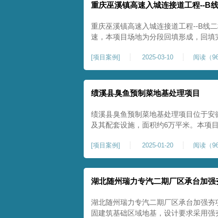
重庆巫溪镇高速入城连接道工程--B
重庆巫溪镇高速入城连接道工程--B线
速，本项目场地为分段回填形成，回填
与土方单位交叉施工能力。每标段强夯
[
项目案例
]
2025-03-10
阅读（96
一次，确认工程量，严格把控每标段施
量。在施工过程中我司严格按照设计规
绩溪县臭鱼预制菜地基处理项目
绩溪县臭鱼预制菜地基处理项目位于安
及其配套设施，面积约6万平米。本项
用大夯击能进行场地地基加固处理，我司
[
项目案例
]
2025-01-20
阅读（96
配备28m龙门架一幅辅助高能级强夯施工
2.2m的柱锤一个，柱锤接地面积更小
湖北随州瑞力专汽二期厂区承台加强
湖北随州瑞力专汽二期厂区承台加强夯
固建筑基础区域地基，设计要求采用强