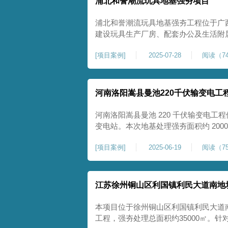
浦北和誉潮流玩具地基强夯项目
浦北和誉潮流玩具地基强夯工程位于广
建设玩具生产厂房、配套办公及生活附
地块，土体回填不均、土质松散、固结
[
项目案例
]
2025-07-28
阅读（74
差，若直接施工易出现地基不均匀沉降
无法满足工业厂房长期荷载及规范建设
河南洛阳嵩县曼池220千伏输变电工
河南洛阳嵩县曼池 220 千伏输变电工程
变电站。本次地基处理强夯面积约 200
善场地工程地质条件，有效提高地基承
[
项目案例
]
2025-06-19
阅读（75
各类构支架、电气设备及配套设施建设
施，投运后优化区域电网布局，增强当
江苏徐州铜山区利国镇利民大道南地
本项目位于徐州铜山区利国镇利民大道
工程，强夯处理总面积约35000㎡。