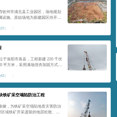
西钦州市浦北县工业园区，场地规划
属设施。原始场地为新建园区待开发
度不足，场地承载力与整体均匀性较
37）
、地面开裂、墙体变形等质量问题，
标
程
位于洛阳市嵩县，工程新建 220 千伏
00 平方米，采用满场强夯加固方式改
载力、控制不均匀沉降，满足变电站
42）
标准。本项目是嵩县重要电力基础设
块铁矿采空塌陷防治工程
南侧，为铁矿采空塌陷地质灾害防治
针对区域铁矿开采遗留的地层松散、裂