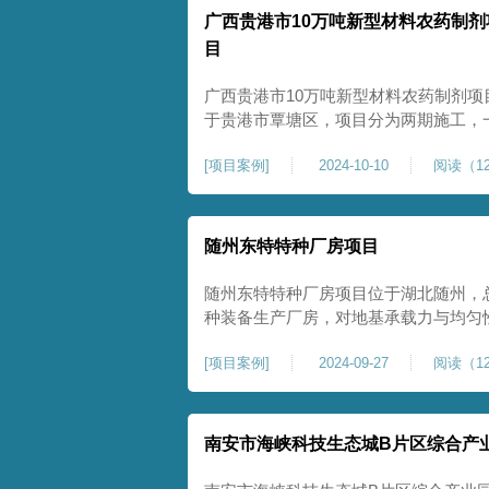
广西贵港市10万吨新型材料农药制剂
目
广西贵港市10万吨新型材料农药制剂项
于贵港市覃塘区，项目分为两期施工，
施工，二期为20万吨新型特种糖蜜肥
[
项目案例
]
2024-10-10
阅读（12
夯和普通强夯施工两种施工模式。为确
台位置地基进行置换加强夯，其他区域
随州东特特种厂房项目
随州东特特种厂房项目位于湖北随州，总
种装备生产厂房，对地基承载力与均匀性要
式开工，地基处理采用高能级强夯施工
[
项目案例
]
2024-09-27
阅读（12
面提升场地密实度与承载性能，满足重
稳定运行要求。项目严格遵循强夯地基
南安市海峡科技生态城B片区综合产