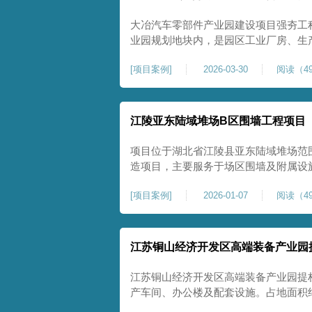
大冶汽车零部件产业园建设项目强夯工
业园规划地块内，是园区工业厂房、生
础性地基处理工程。项目场地为园区新
[
项目案例
]
2026-03-30
阅读（49
散、土质均匀性较差、土体固结度不足
生产厂房对地基平整度、整体刚度、沉
江陵亚东陆域堆场B区围墙工程项目
项目位于湖北省江陵县亚东陆域堆场范
造项目，主要服务于场区围墙及附属设
定、提升场地整体建设标准的前置关键工
[
项目案例
]
2026-01-07
阅读（49
㎡，施工范围为陆域堆场B区围墙沿线
不均、固结程度差，地基承载力较低，
江苏铜山经济开发区高端装备产业园
江苏铜山经济开发区高端装备产业园提
产车间、办公楼及配套设施。占地面积约1
基进行加固处理，确保处理后地基承载力特征