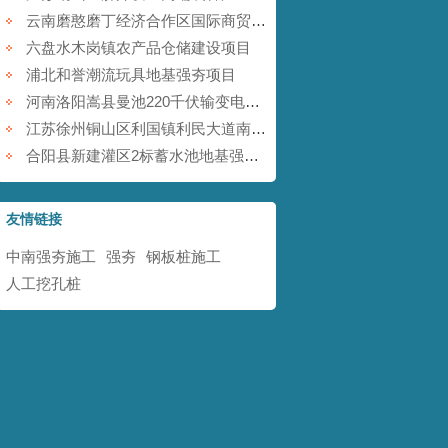
云南磨憨磨丁经济合作区国际商贸围网区基础设施建设项目
六盘水木岗镇农产品仓储建设项目
浦北和誉潮流玩具地基强夯项目
河南洛阳嵩县曼池220千伏输变电工程
江苏徐州铜山区利国镇利民大道南地块铁矿采空塌陷防治工程
合阳县新建灌区2标蓄水池地基强夯项目
友情链接
中南强夯施工
强夯
钢板桩施工
人工挖孔桩