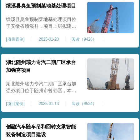
工程师组织三方验收一次，确认工
绩溪县臭鱼预制菜地基处理项目
程量，严格把控每标段施工区域的
施工质量，确保工程整体质量。在
绩溪县臭鱼预制菜地基处理项目位
施工过程中我司严格按照设计规范
于安徽省绩溪县，项目上层拟建生
产车间及其配套设施，面积约6万平
[
项目案例
]
2025-01-20
阅读（9426）
米。本项目场地后续使用要求较
高，设计拟采用大夯击能进行场地
地基加固处理，我司配备FW5000A
大型强夯机一台，并配备28m龙门架
湖北随州瑞力专汽二期厂区承台
一幅辅助高能级强夯施工，配备
加强夯项目
85T，直径为2m，高度为2.2m的柱
锤一个，柱锤接地面积更小，强夯
湖北随州瑞力专汽二期厂区承台加
穿透
强夯项目位于随州市曾都区，本项
目为加固建筑基础区域地基，设计
[
项目案例
]
2025-01-13
阅读（8534）
要求采用强夯置换工艺进行加固处
理，要求经处理深度不小于8米，地
基承载力不小于180Kpa，该项目场
地周边已有建筑物，且本项目采用
创融汽车随车吊和回转支承智能
夯击能较大，夯击次数较多，为确
装备制造项目建设
保场地临近建筑物安全性，我司在