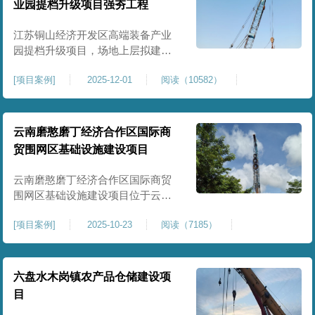
业园提档升级项目强夯工程
原场地土层松散、回填不均、固结
程度差，地基承载力较低，且堆
江苏铜山经济开发区高端装备产业
园提档升级项目，场地上层拟建厂
房、生产车间、办公楼及配套设
[
项目案例
]
2025-12-01
阅读（10582）
施。占地面积约130000㎡.项目采用
强夯工艺对地基进行加固处理，确
保处理后地基承载力特征值
≥100kPa、压实系数≥0.94、压缩模
云南磨憨磨丁经济合作区国际商
量≥5MPa，工程实施后将有效提升
贸围网区基础设施建设项目
场地整体承载力与均匀性，消除不
均匀沉降隐患，为园区高端装备产
云南磨憨磨丁经济合作区国际商贸
业项目
围网区基础设施建设项目位于云南
省西双版纳磨憨镇，是合作区跨境
[
项目案例
]
2025-10-23
阅读（7185）
商贸、口岸监管、通关查验的重要
基础设施工程。项目建设内容主要
为场地地基处理，处理总面积约 5
万平方米，采用强夯加固施工工
六盘水木岗镇农产品仓储建设项
艺，通过全场地强夯提升地基承载
目
力、消除不均匀沉降，满足围网区