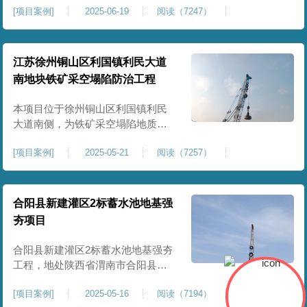
[
项目案例
]
2025-06-19
阅读（7247）
积约 20000 平方米，采用满场强夯
加固方式改善场地工程地质条件，
有效提高地基承载力、控制不均匀
沉降，满足变电站各类构支架、电
江苏徐州铜山区利国镇利民大道
气设备及配套设施建设标准。本项
南地块铁矿采空塌陷防治工程
目是嵩县重要电力基础设施，投运
后优化区域电网布局，增强当
本项目位于徐州铜山区利国镇利民
大道南侧，为铁矿采空塌陷地质灾
害防治工程，强夯处理总面积约
[
项目案例
]
2025-05-21
阅读（7257）
35000㎡。针对区域铁矿开采遗留的
地层松散、裂隙发育、塌陷沉降等
隐患，采用强夯工艺加固场地地
基，消除采空地质风险，提升场地
合阳县新建灌区2标蓄水池地基强
整体稳定性与承载力，彻底改善地
夯项目
块建设条件，实现矿区地质灾害治
理与土地安全利用。
合阳县新建灌区2标蓄水池地基强夯
工程，地处陕西省渭南市合阳县，
是区域新建灌区配套水利基础设施
[
项目案例
]
2025-05-16
阅读（7194）
的关键前置工程，主要服务于片区