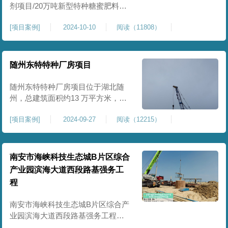
剂项目/20万吨新型特种糖蜜肥料项
目位于贵港市覃塘区，项目分为两
[
项目案例
]
2024-10-10
阅读（11808）
期施工，一期为10万吨新型材料农
药制剂项目施工，二期为20万吨新
型特种糖蜜肥料项目，两期项目都
采用基础承台加强夯和普通强夯施
随州东特特种厂房项目
工两种施工模式。为确保后期地基
使用要求，单独对基础承台位置地
随州东特特种厂房项目位于湖北随
基进行置换加强夯，其他区域采用
州，总建筑面积约13 万平方米，为
重型特种装备生产厂房，对地基承
[
项目案例
]
2024-09-27
阅读（12215）
载力与均匀性要求严苛。项目于
2024 年 9 月正式开工，地基处理采
用高能级强夯施工工艺，通过大吨
位重锤动力固结，全面提升场地密
南安市海峡科技生态城B片区综合
实度与承载性能，满足重载车间、
产业园滨海大道西段路基强务工
设备基础与行车轨道的长期稳定运
程
行要求。项目严格遵循强夯地基处
南安市海峡科技生态城B片区综合产
业园滨海大道西段路基强务工程位
于泉州市滨海东大道，项目土层为