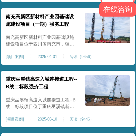
农业灌溉蓄水配套建设，为后续蓄
在线咨询
水池主体施工筑牢地基基础，保障
灌区水利设施长期稳定运行。本工
南充高新区新材料产业园基础设
程核心施工内容为蓄水池场地地基
施建设项目（一期）强夯工程
强夯加固处理，总强夯施工面积
25000㎡，施工完成后场地上部将新
南充高新区新材料产业园基础设施
建设项目位于四川省南充市，强夯
总面积约 300000㎡，针对园区场地
[
项目案例
]
2025-04-01
阅读（9656）
软弱土、回填土等复杂地质，采用
强夯地基加固，深层加固地基、提
升承载力、严控工后沉降，为厂
房、道路及配套设施筑牢基础。本
重庆巫溪镇高速入城连接道工程--
项目施工作业面积大，我司将整个
B线二标段强夯工程
场地施工区域合理划分为若干个区
段，分区分段施工，投入强夯设备3
重庆巫溪镇高速入城连接道工程--B
线二标段项目位于重庆巫溪镇新建
入城高速，本项目场地为分段回填
[
项目案例
]
2025-03-10
阅读（9446）
形成，回填完成，强夯施工一次，
极大考验我司与土方单位交叉施工
能力。每标段强夯施工完成，现场