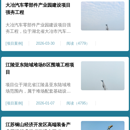
块。项目场地为园区新建建设用
大冶汽车零部件产业园建设项目
地，原始场地土质松散、土层固结
强夯工程
不均匀、孔隙较大、地基承载力偏
弱。新能源产业园厂房及配套设施
大冶汽车零部件产业园建设项目强
对
夯工程，位于湖北省大冶市汽车零
部件产业园规划地块内，是园区工
[
项目案例
]
2026-03-30
阅读（4779）
业厂房、生产车间及配套附属设施
建设的前置基础性地基处理工程。
项目场地为园区新建工业建设用
地，原始场地土层松散、土质均匀
江陵亚东陆域堆场B区围墙工程项
性较差、土体固结度不足，天然地
目
基承载力偏低。汽车零部件生产厂
房对地基平整度、整体刚度、沉降
项目位于湖北省江陵县亚东陆域堆
控
场范围内，属于堆场配套基础设施
加固改造项目，主要服务于场区围
[
项目案例
]
2026-01-07
阅读（4795）
墙及附属设施建设，是保障场区边
界围护结构稳定、提升场地整体建
设标准的前置关键工程，本项目强
夯处理总面积20000㎡，施工范围为
江苏铜山经济开发区高端装备产
陆域堆场B区围墙沿线及配套场地。