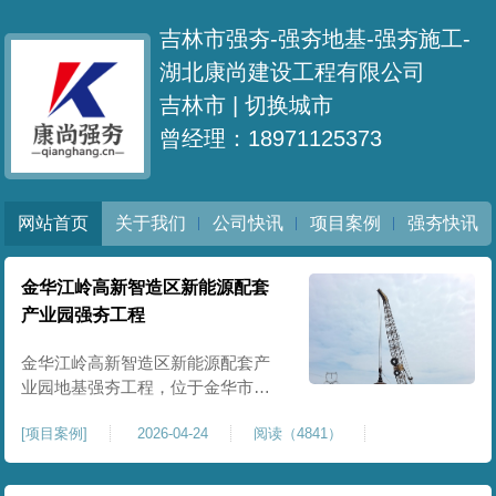
吉林市强夯-强夯地基-强夯施工-
湖北康尚建设工程有限公司
吉林市 |
切换城市
曾经理：18971125373
网站首页
关于我们
公司快讯
项目案例
强夯快讯
金华江岭高新智造区新能源配套
产业园强夯工程
金华江岭高新智造区新能源配套产
业园地基强夯工程，位于金华市江
岭高新智造区内，，属于高新产业
[
项目案例
]
2026-04-24
阅读（4841）
园区重点基建配套项目。本项目地
基强夯处理总面积40000㎡，施工范
围为新能源配套产业园核心建设地