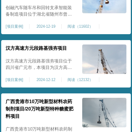
临近建筑物的场地界限开挖减震沟
创融汽车随车吊和回转支承智能装
备制造项目位于湖北省随州市曾都
区，项目上层拟建生产车间及其配
[
项目案例
]
2024-12-19
阅读（11602）
套设置，本次对主要对项目生产车
间区域进行强夯施工，面积约为
20000平方米，要求经强夯后地基承
载力不低于140Kpa。康尚强夯公司
汉方高速方元段路基强夯项目
于2024年12月15日组织设备人员进
场，设备型号为ZRYG3500C，施工
汉方高速方元段路基强夯项目位于
作业人员按照设计严格施工。
四川省广元市，本项目为汉方高速
方元段路基加固施工，面积约
[
项目案例
]
2024-12-12
阅读（12132）
240000平方米，施工周期长，待路
基回填达到设计标高后，强夯施工
一次。我司于土方单位交叉作业。
康尚强夯公司于2024年10月20日安
广西贵港市10万吨新型材料农药
排设备人员进场，按照图纸设计施
制剂项目/20万吨新型特种糖蜜肥
工。
料项目
广西贵港市10万吨新型材料农药制