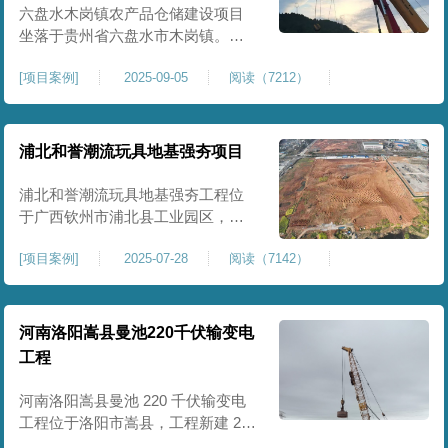
后续建（构）筑物及重型作业场地
六盘水木岗镇农产品仓储建设项目
使
坐落于贵州省六盘水市木岗镇。场
地规划新建标准化农产品仓储库
[
项目案例
]
2025-09-05
阅读（7212）
房、分拣车间、配套附属用房等设
施。项目原始场地为新建建设用
地，土层分布不均、土体松散、天
然固结程度较低，地基整体承载力
浦北和誉潮流玩具地基强夯项目
偏弱、均匀性不足。农产品仓储建
筑需长期承受货物堆放荷载，对地
浦北和誉潮流玩具地基强夯工程位
基沉降稳定性、整体密实度要求较
于广西钦州市浦北县工业园区，场
高，
地规划建设玩具生产厂房、配套办
[
项目案例
]
2025-07-28
阅读（7142）
公及生活附属设施。原始场地为新
建园区待开发地块，土体回填不
均、土质松散、固结度不足，场地
承载力与整体均匀性较差，若直接
河南洛阳嵩县曼池220千伏输变电
施工易出现地基不均匀沉降、地面
工程
开裂、墙体变形等质量问题，无法
满足工业厂房长期荷载及规范建设
河南洛阳嵩县曼池 220 千伏输变电
标
工程位于洛阳市嵩县，工程新建 220
千伏变电站。本次地基处理强夯面