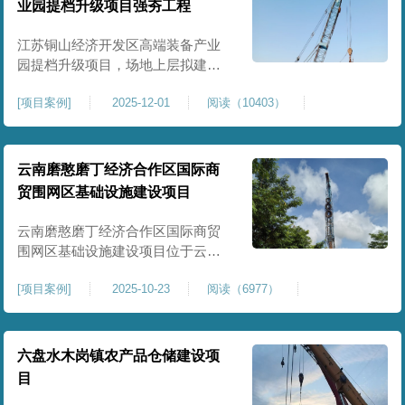
业园提档升级项目强夯工程
原场地土层松散、回填不均、固结
程度差，地基承载力较低，且堆
江苏铜山经济开发区高端装备产业
园提档升级项目，场地上层拟建厂
房、生产车间、办公楼及配套设
[
项目案例
]
2025-12-01
阅读（10403）
施。占地面积约130000㎡.项目采用
强夯工艺对地基进行加固处理，确
保处理后地基承载力特征值
≥100kPa、压实系数≥0.94、压缩模
云南磨憨磨丁经济合作区国际商
量≥5MPa，工程实施后将有效提升
贸围网区基础设施建设项目
场地整体承载力与均匀性，消除不
均匀沉降隐患，为园区高端装备产
云南磨憨磨丁经济合作区国际商贸
业项目
围网区基础设施建设项目位于云南
省西双版纳磨憨镇，是合作区跨境
[
项目案例
]
2025-10-23
阅读（6977）
商贸、口岸监管、通关查验的重要
基础设施工程。项目建设内容主要
为场地地基处理，处理总面积约 5
万平方米，采用强夯加固施工工
六盘水木岗镇农产品仓储建设项
艺，通过全场地强夯提升地基承载
目
力、消除不均匀沉降，满足围网区