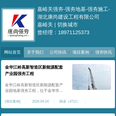
嘉峪关强夯-强夯地基-强夯施工-
湖北康尚建设工程有限公司
嘉峪关 |
切换城市
曾经理：18971125373
网站首页
关于我们
公司快讯
项目案例
强夯快讯
金华江岭高新智造区新能源配套
产业园强夯工程
金华江岭高新智造区新能源配套产
业园地基强夯工程，位于金华市江
岭高新智造区内，，属于高新产业
[
项目案例
]
2026-04-24
阅读（4712）
园区重点基建配套项目。本项目地
基强夯处理总面积40000㎡，施工范
围为新能源配套产业园核心建设地