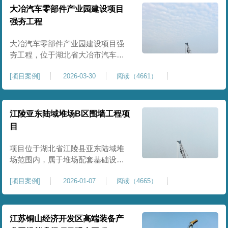
块。项目场地为园区新建建设用
大冶汽车零部件产业园建设项目
地，原始场地土质松散、土层固结
强夯工程
不均匀、孔隙较大、地基承载力偏
弱。新能源产业园厂房及配套设施
大冶汽车零部件产业园建设项目强
对
夯工程，位于湖北省大冶市汽车零
部件产业园规划地块内，是园区工
[
项目案例
]
2026-03-30
阅读（4661）
业厂房、生产车间及配套附属设施
建设的前置基础性地基处理工程。
项目场地为园区新建工业建设用
地，原始场地土层松散、土质均匀
江陵亚东陆域堆场B区围墙工程项
性较差、土体固结度不足，天然地
目
基承载力偏低。汽车零部件生产厂
房对地基平整度、整体刚度、沉降
项目位于湖北省江陵县亚东陆域堆
控
场范围内，属于堆场配套基础设施
加固改造项目，主要服务于场区围
[
项目案例
]
2026-01-07
阅读（4665）
墙及附属设施建设，是保障场区边
界围护结构稳定、提升场地整体建
设标准的前置关键工程，本项目强
夯处理总面积20000㎡，施工范围为
江苏铜山经济开发区高端装备产
陆域堆场B区围墙沿线及配套场地。