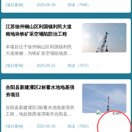
[
项目案例
]
2025-06-19
阅读（7048）
积约 20000 平方米，采用满场强夯
加固方式改善场地工程地质条件，
有效提高地基承载力、控制不均匀
沉降，满足变电站各类构支架、电
江苏徐州铜山区利国镇利民大道
气设备及配套设施建设标准。本项
南地块铁矿采空塌陷防治工程
目是嵩县重要电力基础设施，投运
后优化区域电网布局，增强当
本项目位于徐州铜山区利国镇利民
大道南侧，为铁矿采空塌陷地质灾
害防治工程，强夯处理总面积约
[
项目案例
]
2025-05-21
阅读（7073）
35000㎡。针对区域铁矿开采遗留的
地层松散、裂隙发育、塌陷沉降等
隐患，采用强夯工艺加固场地地
基，消除采空地质风险，提升场地
合阳县新建灌区2标蓄水池地基强
整体稳定性与承载力，彻底改善地
夯项目
块建设条件，实现矿区地质灾害治
理与土地安全利用。
合阳县新建灌区2标蓄水池地基强夯
工程，地处陕西省渭南市合阳县，
是区域新建灌区配套水利基础设施
[
项目案例
]
2025-05-16
阅读（7003）
的关键前置工程，主要服务于片区