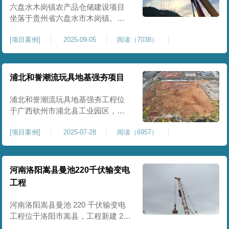
后续建（构）筑物及重型作业场地
六盘水木岗镇农产品仓储建设项目
使
坐落于贵州省六盘水市木岗镇。场
地规划新建标准化农产品仓储库
[
项目案例
]
2025-09-05
阅读（7038）
房、分拣车间、配套附属用房等设
施。项目原始场地为新建建设用
地，土层分布不均、土体松散、天
然固结程度较低，地基整体承载力
浦北和誉潮流玩具地基强夯项目
偏弱、均匀性不足。农产品仓储建
筑需长期承受货物堆放荷载，对地
浦北和誉潮流玩具地基强夯工程位
基沉降稳定性、整体密实度要求较
于广西钦州市浦北县工业园区，场
高，
地规划建设玩具生产厂房、配套办
[
项目案例
]
2025-07-28
阅读（6957）
公及生活附属设施。原始场地为新
建园区待开发地块，土体回填不
均、土质松散、固结度不足，场地
承载力与整体均匀性较差，若直接
河南洛阳嵩县曼池220千伏输变电
施工易出现地基不均匀沉降、地面
工程
开裂、墙体变形等质量问题，无法
满足工业厂房长期荷载及规范建设
河南洛阳嵩县曼池 220 千伏输变电
标
工程位于洛阳市嵩县，工程新建 220
千伏变电站。本次地基处理强夯面