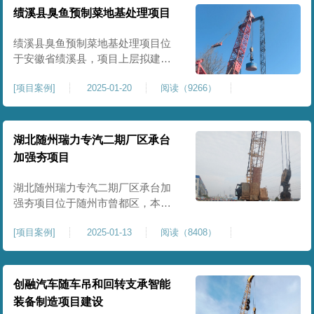
工程师组织三方验收一次，确认工
绩溪县臭鱼预制菜地基处理项目
程量，严格把控每标段施工区域的
施工质量，确保工程整体质量。在
绩溪县臭鱼预制菜地基处理项目位
施工过程中我司严格按照设计规范
于安徽省绩溪县，项目上层拟建生
产车间及其配套设施，面积约6万平
[
项目案例
]
2025-01-20
阅读（9266）
米。本项目场地后续使用要求较
高，设计拟采用大夯击能进行场地
地基加固处理，我司配备FW5000A
大型强夯机一台，并配备28m龙门架
湖北随州瑞力专汽二期厂区承台
一幅辅助高能级强夯施工，配备
加强夯项目
85T，直径为2m，高度为2.2m的柱
锤一个，柱锤接地面积更小，强夯
湖北随州瑞力专汽二期厂区承台加
穿透
强夯项目位于随州市曾都区，本项
目为加固建筑基础区域地基，设计
[
项目案例
]
2025-01-13
阅读（8408）
要求采用强夯置换工艺进行加固处
理，要求经处理深度不小于8米，地
基承载力不小于180Kpa，该项目场
地周边已有建筑物，且本项目采用
创融汽车随车吊和回转支承智能
夯击能较大，夯击次数较多，为确
装备制造项目建设
保场地临近建筑物安全性，我司在