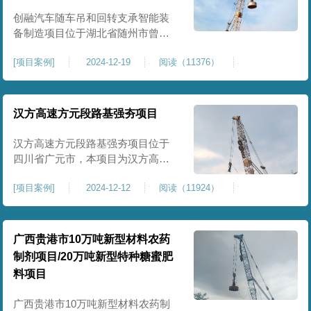
临近建筑物的场地界限开挖减震沟
创融汽车随车吊和回转支承智能装
备制造项目位于湖北省随州市曾都
区，项目上层拟建生产车间及其配
[
项目案例
]
2024-12-19
阅读（11376）
套设置，本次对主要对项目生产车
间区域进行强夯施工，面积约为
20000平方米，要求经强夯后地基承
载力不低于140Kpa。康尚强夯公司
汉方高速方元段路基强夯项目
于2024年12月15日组织设备人员进
场，设备型号为ZRYG3500C，施工
汉方高速方元段路基强夯项目位于
作业人员按照设计严格施工。
四川省广元市，本项目为汉方高速
方元段路基加固施工，面积约
[
项目案例
]
2024-12-12
阅读（11924）
240000平方米，施工周期长，待路
基回填达到设计标高后，强夯施工
一次。我司于土方单位交叉作业。
康尚强夯公司于2024年10月20日安
广西贵港市10万吨新型材料农药
排设备人员进场，按照图纸设计施
制剂项目/20万吨新型特种糖蜜肥
工。
料项目
广西贵港市10万吨新型材料农药制