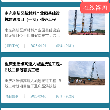
农业灌溉蓄水配套建设，为后续蓄
在线咨询
水池主体施工筑牢地基基础，保障
灌区水利设施长期稳定运行。本工
南充高新区新材料产业园基础设
程核心施工内容为蓄水池场地地基
施建设项目（一期）强夯工程
强夯加固处理，总强夯施工面积
25000㎡，施工完成后场地上部将新
南充高新区新材料产业园基础设施
建设项目位于四川省南充市，强夯
总面积约 300000㎡，针对园区场地
[
项目案例
]
2025-04-01
阅读（9481）
软弱土、回填土等复杂地质，采用
强夯地基加固，深层加固地基、提
升承载力、严控工后沉降，为厂
房、道路及配套设施筑牢基础。本
重庆巫溪镇高速入城连接道工程--
项目施工作业面积大，我司将整个
B线二标段强夯工程
场地施工区域合理划分为若干个区
段，分区分段施工，投入强夯设备3
重庆巫溪镇高速入城连接道工程--B
线二标段项目位于重庆巫溪镇新建
入城高速，本项目场地为分段回填
[
项目案例
]
2025-03-10
阅读（9325）
形成，回填完成，强夯施工一次，
极大考验我司与土方单位交叉施工
能力。每标段强夯施工完成，现场