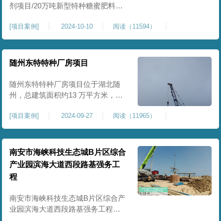
剂项目/20万吨新型特种糖蜜肥料项
目位于贵港市覃塘区，项目分为两
[
项目案例
]
2024-10-10
阅读（11594）
期施工，一期为10万吨新型材料农
药制剂项目施工，二期为20万吨新
型特种糖蜜肥料项目，两期项目都
采用基础承台加强夯和普通强夯施
随州东特特种厂房项目
工两种施工模式。为确保后期地基
使用要求，单独对基础承台位置地
随州东特特种厂房项目位于湖北随
基进行置换加强夯，其他区域采用
州，总建筑面积约13 万平方米，为
重型特种装备生产厂房，对地基承
[
项目案例
]
2024-09-27
阅读（11965）
载力与均匀性要求严苛。项目于
2024 年 9 月正式开工，地基处理采
用高能级强夯施工工艺，通过大吨
位重锤动力固结，全面提升场地密
南安市海峡科技生态城B片区综合
实度与承载性能，满足重载车间、
产业园滨海大道西段路基强务工
设备基础与行车轨道的长期稳定运
程
行要求。项目严格遵循强夯地基处
南安市海峡科技生态城B片区综合产
业园滨海大道西段路基强务工程位
于泉州市滨海东大道，项目土层为