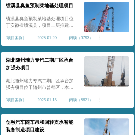
工程师组织三方验收一次，确认工
绩溪县臭鱼预制菜地基处理项目
程量，严格把控每标段施工区域的
施工质量，确保工程整体质量。在
绩溪县臭鱼预制菜地基处理项目位
施工过程中我司严格按照设计规范
于安徽省绩溪县，项目上层拟建生
产车间及其配套设施，面积约6万平
[
项目案例
]
2025-01-20
阅读（9793）
米。本项目场地后续使用要求较
高，设计拟采用大夯击能进行场地
地基加固处理，我司配备FW5000A
大型强夯机一台，并配备28m龙门架
湖北随州瑞力专汽二期厂区承台
一幅辅助高能级强夯施工，配备
加强夯项目
85T，直径为2m，高度为2.2m的柱
锤一个，柱锤接地面积更小，强夯
湖北随州瑞力专汽二期厂区承台加
穿透
强夯项目位于随州市曾都区，本项
目为加固建筑基础区域地基，设计
[
项目案例
]
2025-01-13
阅读（8821）
要求采用强夯置换工艺进行加固处
理，要求经处理深度不小于8米，地
基承载力不小于180Kpa，该项目场
地周边已有建筑物，且本项目采用
创融汽车随车吊和回转支承智能
夯击能较大，夯击次数较多，为确
装备制造项目建设
保场地临近建筑物安全性，我司在