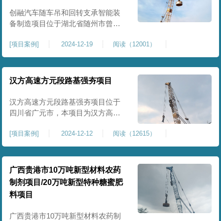
临近建筑物的场地界限开挖减震沟
创融汽车随车吊和回转支承智能装
备制造项目位于湖北省随州市曾都
区，项目上层拟建生产车间及其配
[
项目案例
]
2024-12-19
阅读（12001）
套设置，本次对主要对项目生产车
间区域进行强夯施工，面积约为
20000平方米，要求经强夯后地基承
载力不低于140Kpa。康尚强夯公司
汉方高速方元段路基强夯项目
于2024年12月15日组织设备人员进
场，设备型号为ZRYG3500C，施工
汉方高速方元段路基强夯项目位于
作业人员按照设计严格施工。
四川省广元市，本项目为汉方高速
方元段路基加固施工，面积约
[
项目案例
]
2024-12-12
阅读（12615）
240000平方米，施工周期长，待路
基回填达到设计标高后，强夯施工
一次。我司于土方单位交叉作业。
康尚强夯公司于2024年10月20日安
广西贵港市10万吨新型材料农药
排设备人员进场，按照图纸设计施
制剂项目/20万吨新型特种糖蜜肥
工。
料项目
广西贵港市10万吨新型材料农药制