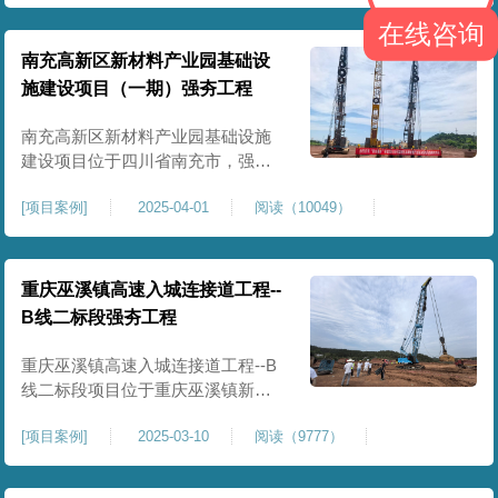
农业灌溉蓄水配套建设，为后续蓄
在线咨询
水池主体施工筑牢地基基础，保障
灌区水利设施长期稳定运行。本工
南充高新区新材料产业园基础设
程核心施工内容为蓄水池场地地基
施建设项目（一期）强夯工程
强夯加固处理，总强夯施工面积
25000㎡，施工完成后场地上部将新
南充高新区新材料产业园基础设施
建设项目位于四川省南充市，强夯
总面积约 300000㎡，针对园区场地
[
项目案例
]
2025-04-01
阅读（10049）
软弱土、回填土等复杂地质，采用
强夯地基加固，深层加固地基、提
升承载力、严控工后沉降，为厂
房、道路及配套设施筑牢基础。本
重庆巫溪镇高速入城连接道工程--
项目施工作业面积大，我司将整个
B线二标段强夯工程
场地施工区域合理划分为若干个区
段，分区分段施工，投入强夯设备3
重庆巫溪镇高速入城连接道工程--B
线二标段项目位于重庆巫溪镇新建
入城高速，本项目场地为分段回填
[
项目案例
]
2025-03-10
阅读（9777）
形成，回填完成，强夯施工一次，
极大考验我司与土方单位交叉施工
能力。每标段强夯施工完成，现场