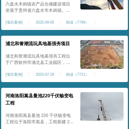
后续建（构）筑物及重型作业场地
六盘水木岗镇农产品仓储建设项目
使
坐落于贵州省六盘水市木岗镇。场
地规划新建标准化农产品仓储库
[
项目案例
]
2025-09-05
阅读（7798）
房、分拣车间、配套附属用房等设
施。项目原始场地为新建建设用
地，土层分布不均、土体松散、天
然固结程度较低，地基整体承载力
浦北和誉潮流玩具地基强夯项目
偏弱、均匀性不足。农产品仓储建
筑需长期承受货物堆放荷载，对地
浦北和誉潮流玩具地基强夯工程位
基沉降稳定性、整体密实度要求较
于广西钦州市浦北县工业园区，场
高，
地规划建设玩具生产厂房、配套办
[
项目案例
]
2025-07-28
阅读（7721）
公及生活附属设施。原始场地为新
建园区待开发地块，土体回填不
均、土质松散、固结度不足，场地
承载力与整体均匀性较差，若直接
河南洛阳嵩县曼池220千伏输变电
施工易出现地基不均匀沉降、地面
工程
开裂、墙体变形等质量问题，无法
满足工业厂房长期荷载及规范建设
河南洛阳嵩县曼池 220 千伏输变电
标
工程位于洛阳市嵩县，工程新建 220
千伏变电站。本次地基处理强夯面