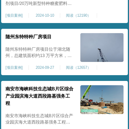
剂项目/20万吨新型特种糖蜜肥料项
目位于贵港市覃塘区，项目分为两
[
项目案例
]
2024-10-10
阅读（12190）
期施工，一期为10万吨新型材料农
药制剂项目施工，二期为20万吨新
型特种糖蜜肥料项目，两期项目都
采用基础承台加强夯和普通强夯施
随州东特特种厂房项目
工两种施工模式。为确保后期地基
使用要求，单独对基础承台位置地
随州东特特种厂房项目位于湖北随
基进行置换加强夯，其他区域采用
州，总建筑面积约13 万平方米，为
重型特种装备生产厂房，对地基承
[
项目案例
]
2024-09-27
阅读（12657）
载力与均匀性要求严苛。项目于
2024 年 9 月正式开工，地基处理采
用高能级强夯施工工艺，通过大吨
位重锤动力固结，全面提升场地密
南安市海峡科技生态城B片区综合
实度与承载性能，满足重载车间、
产业园滨海大道西段路基强务工
设备基础与行车轨道的长期稳定运
程
行要求。项目严格遵循强夯地基处
南安市海峡科技生态城B片区综合产
业园滨海大道西段路基强务工程位
于泉州市滨海东大道，项目土层为