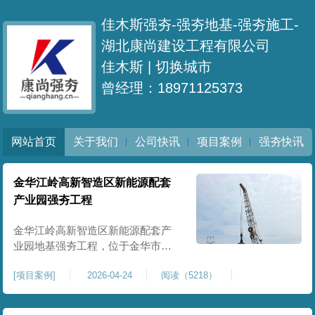
佳木斯强夯-强夯地基-强夯施工-
湖北康尚建设工程有限公司
佳木斯 |
切换城市
曾经理：18971125373
网站首页
关于我们
公司快讯
项目案例
强夯快讯
金华江岭高新智造区新能源配套
产业园强夯工程
金华江岭高新智造区新能源配套产
业园地基强夯工程，位于金华市江
岭高新智造区内，，属于高新产业
[
项目案例
]
2026-04-24
阅读（5218）
园区重点基建配套项目。本项目地
基强夯处理总面积40000㎡，施工范
围为新能源配套产业园核心建设地