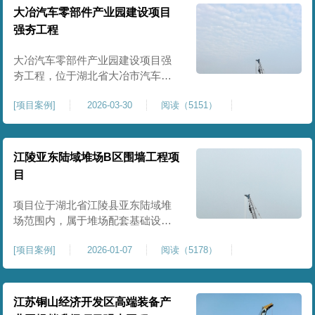
块。项目场地为园区新建建设用
大冶汽车零部件产业园建设项目
地，原始场地土质松散、土层固结
强夯工程
不均匀、孔隙较大、地基承载力偏
弱。新能源产业园厂房及配套设施
大冶汽车零部件产业园建设项目强
对
夯工程，位于湖北省大冶市汽车零
部件产业园规划地块内，是园区工
[
项目案例
]
2026-03-30
阅读（5151）
业厂房、生产车间及配套附属设施
建设的前置基础性地基处理工程。
项目场地为园区新建工业建设用
地，原始场地土层松散、土质均匀
江陵亚东陆域堆场B区围墙工程项
性较差、土体固结度不足，天然地
目
基承载力偏低。汽车零部件生产厂
房对地基平整度、整体刚度、沉降
项目位于湖北省江陵县亚东陆域堆
控
场范围内，属于堆场配套基础设施
加固改造项目，主要服务于场区围
[
项目案例
]
2026-01-07
阅读（5178）
墙及附属设施建设，是保障场区边
界围护结构稳定、提升场地整体建
设标准的前置关键工程，本项目强
夯处理总面积20000㎡，施工范围为
江苏铜山经济开发区高端装备产
陆域堆场B区围墙沿线及配套场地。