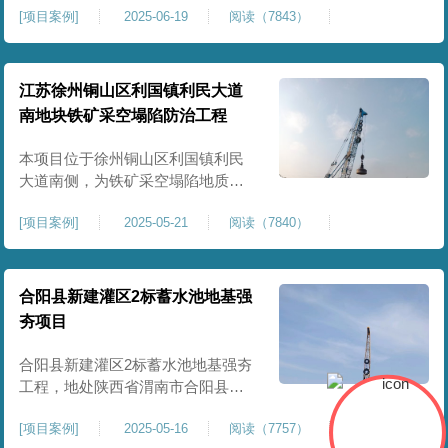
[
项目案例
]
2025-06-19
阅读（7843）
积约 20000 平方米，采用满场强夯
加固方式改善场地工程地质条件，
有效提高地基承载力、控制不均匀
沉降，满足变电站各类构支架、电
江苏徐州铜山区利国镇利民大道
气设备及配套设施建设标准。本项
南地块铁矿采空塌陷防治工程
目是嵩县重要电力基础设施，投运
后优化区域电网布局，增强当
本项目位于徐州铜山区利国镇利民
大道南侧，为铁矿采空塌陷地质灾
害防治工程，强夯处理总面积约
[
项目案例
]
2025-05-21
阅读（7840）
35000㎡。针对区域铁矿开采遗留的
地层松散、裂隙发育、塌陷沉降等
隐患，采用强夯工艺加固场地地
基，消除采空地质风险，提升场地
合阳县新建灌区2标蓄水池地基强
整体稳定性与承载力，彻底改善地
夯项目
块建设条件，实现矿区地质灾害治
理与土地安全利用。
合阳县新建灌区2标蓄水池地基强夯
工程，地处陕西省渭南市合阳县，
是区域新建灌区配套水利基础设施
[
项目案例
]
2025-05-16
阅读（7757）
的关键前置工程，主要服务于片区