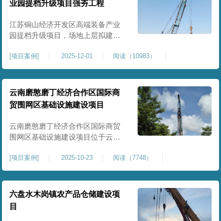
业园提档升级项目强夯工程
原场地土层松散、回填不均、固结
程度差，地基承载力较低，且堆
江苏铜山经济开发区高端装备产业
园提档升级项目，场地上层拟建厂
房、生产车间、办公楼及配套设
[
项目案例
]
2025-12-01
阅读（10983）
施。占地面积约130000㎡.项目采用
强夯工艺对地基进行加固处理，确
保处理后地基承载力特征值
≥100kPa、压实系数≥0.94、压缩模
云南磨憨磨丁经济合作区国际商
量≥5MPa，工程实施后将有效提升
贸围网区基础设施建设项目
场地整体承载力与均匀性，消除不
均匀沉降隐患，为园区高端装备产
云南磨憨磨丁经济合作区国际商贸
业项目
围网区基础设施建设项目位于云南
省西双版纳磨憨镇，是合作区跨境
[
项目案例
]
2025-10-23
阅读（7748）
商贸、口岸监管、通关查验的重要
基础设施工程。项目建设内容主要
为场地地基处理，处理总面积约 5
万平方米，采用强夯加固施工工
六盘水木岗镇农产品仓储建设项
艺，通过全场地强夯提升地基承载
目
力、消除不均匀沉降，满足围网区