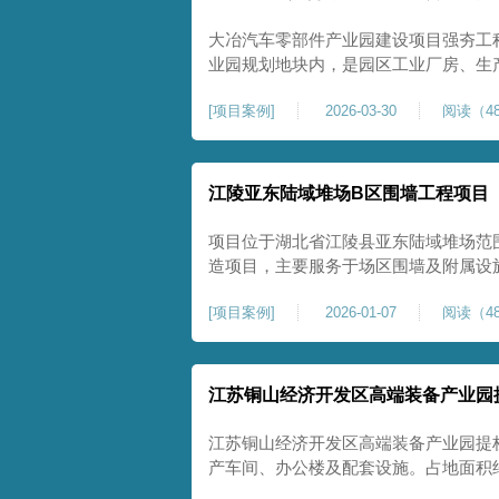
大冶汽车零部件产业园建设项目强夯工
业园规划地块内，是园区工业厂房、生
础性地基处理工程。项目场地为园区新
[
项目案例
]
2026-03-30
阅读（48
散、土质均匀性较差、土体固结度不足
生产厂房对地基平整度、整体刚度、沉
江陵亚东陆域堆场B区围墙工程项目
项目位于湖北省江陵县亚东陆域堆场范
造项目，主要服务于场区围墙及附属设
定、提升场地整体建设标准的前置关键工
[
项目案例
]
2026-01-07
阅读（48
㎡，施工范围为陆域堆场B区围墙沿线
不均、固结程度差，地基承载力较低，
江苏铜山经济开发区高端装备产业园
江苏铜山经济开发区高端装备产业园提
产车间、办公楼及配套设施。占地面积约1
基进行加固处理，确保处理后地基承载力特征