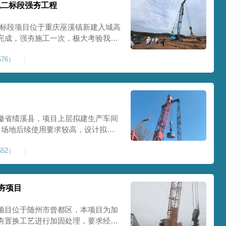
线二标段强夯工程
二标段项目位于重庆巫溪镇新建入城高
完成，强夯施工一次，极大考验我司
施工完成，现场工程师组织三方验收
76）
工区域的施工质量，确保工程整体质
范
徽省绩溪县，项目上层拟建生产车间
目场地后续使用要求较高，设计拟采
配备FW5000A大型强夯机一台，并
52）
，配备85T，直径为2m，高度为
，强夯穿透
夯项目
项目位于随州市曾都区，本项目为加
夯置换工艺进行加固处理，要求经处