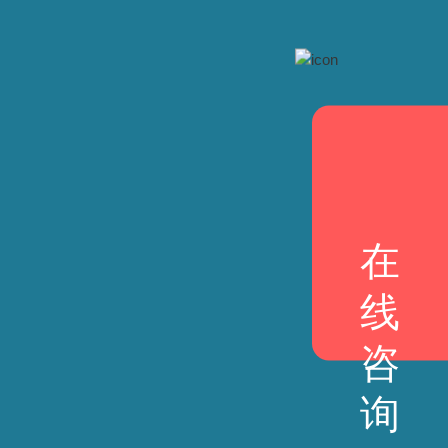
在
线
咨
询