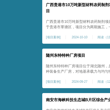
广西贵港市10万吨新型材料农药制剂
目
广西贵港市10万吨新型材料农药制剂项
于贵港市覃塘区，项目分为两期施工，
施工，二期为20万吨新型特种糖蜜肥
[
项目案例
]
2024-10-10
阅读（11
夯和普通强夯施工两种施工模式。为确
台位置地基进行置换加强夯，其他区域
随州东特特种厂房项目
随州东特特种厂房项目位于湖北随州，总
种装备生产厂房，对地基承载力与均匀性要
式开工，地基处理采用高能级强夯施工
[
项目案例
]
2024-09-27
阅读（12
面提升场地密实度与承载性能，满足重
稳定运行要求。项目严格遵循强夯地基
南安市海峡科技生态城B片区综合产