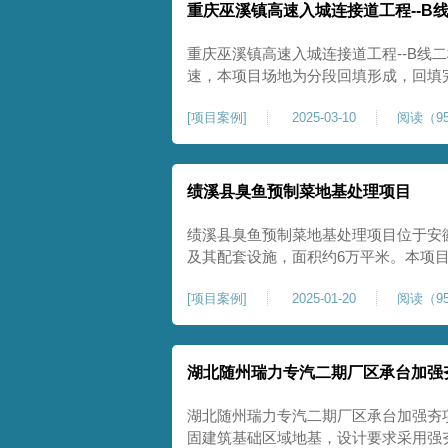
重庆巫溪镇高速入城连接道工程--B
重庆巫溪镇高速入城连接道工程--B线
速，本项目场地为分段回填形成，回填
与土方单位交叉施工能力。每标段强夯
[
项目案例
]
2025-03-10
阅读（95
一次，确认工程量，严格把控每标段施
量。在施工过程中我司严格按照设计规
绩溪县臭鱼预制菜地基处理项目
绩溪县臭鱼预制菜地基处理项目位于安
及其配套设施，面积约6万平米。本项
用大夯击能进行场地地基加固处理，我司
[
项目案例
]
2025-01-20
阅读（95
配备28m龙门架一幅辅助高能级强夯施工
2.2m的柱锤一个，柱锤接地面积更小
湖北随州瑞力专汽二期厂区承台加强
湖北随州瑞力专汽二期厂区承台加强夯
固建筑基础区域地基，设计要求采用强