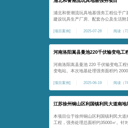
浦北和誉潮流玩具地基强夯项目
浦北和誉潮流玩具地基强夯工程位于广
建设玩具生产厂房、配套办公及生活附
地块，土体回填不均、土质松散、固结
[
项目案例
]
2025-07-28
阅读（73
差，若直接施工易出现地基不均匀沉降
无法满足工业厂房长期荷载及规范建设
河南洛阳嵩县曼池220千伏输变电工
河南洛阳嵩县曼池 220 千伏输变电工程
变电站。本次地基处理强夯面积约 200
善场地工程地质条件，有效提高地基承
[
项目案例
]
2025-06-19
阅读（74
各类构支架、电气设备及配套设施建设
施，投运后优化区域电网布局，增强当
江苏徐州铜山区利国镇利民大道南地
本项目位于徐州铜山区利国镇利民大道
工程，强夯处理总面积约35000㎡。