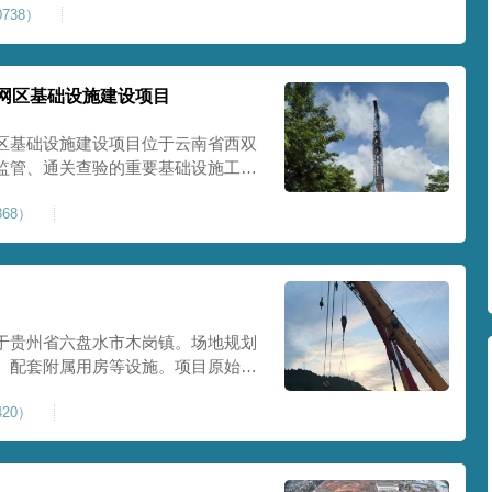
738）
提升场地整体承载力与均匀性，消除不
目
网区基础设施建设项目
区基础设施建设项目位于云南省西双
监管、通关查验的重要基础设施工
处理总面积约 5 万平方米，采用强
68）
地基承载力、消除不均匀沉降，满足
地使
于贵州省六盘水市木岗镇。场地规划
、配套附属用房等设施。项目原始场
体松散、天然固结程度较低，地基整
20）
储建筑需长期承受货物堆放荷载，对
，