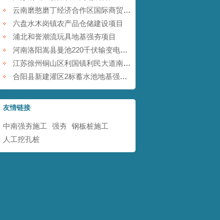
云南磨憨磨丁经济合作区国际商贸围网区基础设施建设项目
六盘水木岗镇农产品仓储建设项目
浦北和誉潮流玩具地基强夯项目
河南洛阳嵩县曼池220千伏输变电工程
江苏徐州铜山区利国镇利民大道南地块铁矿采空塌陷防治工程
合阳县新建灌区2标蓄水池地基强夯项目
友情链接
中南强夯施工
强夯
钢板桩施工
人工挖孔桩