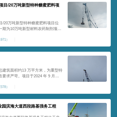
项目/20万吨新型特种糖蜜肥料项
目/20万吨新型特种糖蜜肥料项目位
一期为10万吨新型材料农药制剂项目
料项目，两期项目都采用基础承台加强
971）
保后期地基使用要求，单独对基础承
采用
建筑面积约13 万平方米，为重型特
求严苛。项目于2024 年 9 月正
工艺，通过大吨位重锤动力固结，全
378）
载车间、设备基础与行车轨道的长期
处
业园滨海大道西段路基强务工程