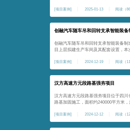
理深度不小于8米，地基承载力不小于18
[
项目案例
]
2025-01-13
阅读（86
物，且本项目采用夯击能较大，夯击次
性，我司在临近建筑物的场地界限开挖
创融汽车随车吊和回转支承智能装备
创融汽车随车吊和回转支承智能装备制
目上层拟建生产车间及其配套设置，本
夯施工，面积约为20000平方米，要求经
[
项目案例
]
2024-12-19
阅读（11
康尚强夯公司于2024年12月15日组
ZRYG3500C，施工作业人员按照设计
汉方高速方元段路基强夯项目
汉方高速方元段路基强夯项目位于四川
路基加固施工，面积约240000平方
高后，强夯施工一次。我司于土方单位交
[
项目案例
]
2024-12-12
阅读（12
月20日安排设备人员进场，按照图纸设