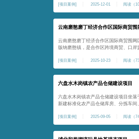
[
项目案例
]
2025-12-01
阅读（10
压缩模量≥5MPa，工程实施后将有效
均匀沉降隐患，为园区高端装备产业项
云南磨憨磨丁经济合作区国际商贸围
云南磨憨磨丁经济合作区国际商贸围网
版纳磨憨镇，是合作区跨境商贸、口岸
程。项目建设内容主要为场地地基处理，
[
项目案例
]
2025-10-23
阅读（73
夯加固施工工艺，通过全场地强夯提升
围网区后续建（构）筑物及重型作业场
六盘水木岗镇农产品仓储建设项目
六盘水木岗镇农产品仓储建设项目坐落
新建标准化农产品仓储库房、分拣车间
地为新建建设用地，土层分布不均、土
[
项目案例
]
2025-09-05
阅读（74
体承载力偏弱、均匀性不足。农产品仓
地基沉降稳定性、整体密实度要求较高