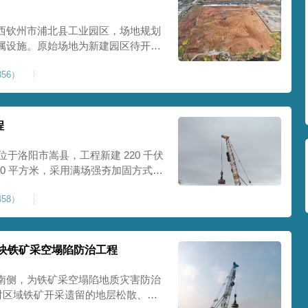
西钦州市浦北县工业园区，场地规划
属设施。原始场地为新建园区待开发
度不足，场地承载力与整体均匀性较
56）
、地面开裂、墙体变形等质量问题，
标
程
位于洛阳市嵩县，工程新建 220 千伏
00 平方米，采用满场强夯加固方式改
载力、控制不均匀沉降，满足变电站
58）
标准。本项目是嵩县重要电力基础设
块铁矿采空塌陷防治工程
南侧，为铁矿采空塌陷地质灾害防治
针对区域铁矿开采遗留的地层松散、裂