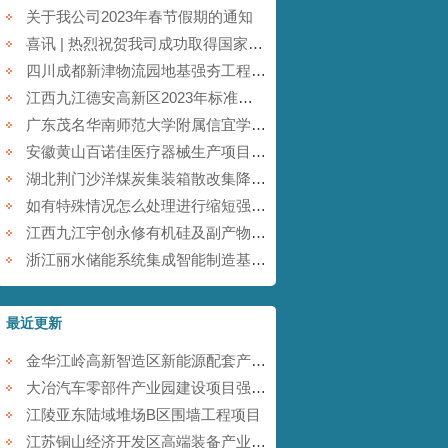
关于我公司2023年春节假期的通知
喜讯 | 热烈祝贺我司成功取得国家商标注册证书！
四川成都新津物流园地基强夯工程【康尚强夯建设】
江西九江德安高新区2023年标准厂房及配套基础设施建设项目【康尚强夯建设】
广东茂名华南师范大学附属信宜学校强夯地基项目【康尚强夯建设】
安徽黄山百诺佳医疗器械生产项目(一期)地基强夯工程【康尚强夯建设】
湖北荆门沙洋煤炭集装箱散改集降水强夯项目【康尚强夯建设】
如有特殊情况怎么处理进行缩短强夯施工的工期
江西九江宇创永修有机硅及副产物综合利用项目强夯工程【康尚强夯建设】
浙江丽水储能系统集成智能制造基地项目强夯工程【康尚强夯建设】
最近更新
金华江岭高新智造区新能源配套产业园强夯工程
大冶汽车零部件产业园建设项目强夯工程
江陵亚东陆域堆场B区围墙工程项目
江苏铜山经济开发区高端装备产业园提档升级项目强夯工程