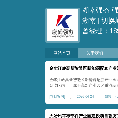
湖南强夯-
湖南 |
切换
曾经理：189
网站首页
关于我们
金华江岭高新智造区新能源配套产业
金华江岭高新智造区新能源配套产业园
智造区内，，属于高新产业园区重点基
面积40000㎡，施工范围为新能源配
[
项目案例
]
2026-04-24
阅读（49
区新建建设用地，原始场地土质松散、
载力偏弱。新能源产业园厂房及配套设
大冶汽车零部件产业园建设项目强夯