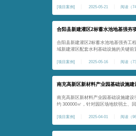
隙发育、塌陷沉降等隐患，采用强夯工
[
项目案例
]
2025-05-21
阅读（74
险，提升场地整体稳定性与承载力，彻
灾害治理与土地安全利用。
合阳县新建灌区2标蓄水池地基强夯
合阳县新建灌区2标蓄水池地基强夯工
域新建灌区配套水利基础设施的关键前
水配套建设，为后续蓄水池主体施工筑
[
项目案例
]
2025-05-16
阅读（73
稳定运行。本工程核心施工内容为蓄水
工面积25000㎡，施工完成后场地上部
南充高新区新材料产业园基础设施建
南充高新区新材料产业园基础设施建设
约 300000㎡，针对园区场地软弱土
固，深层加固地基、提升承载力、严控
[
项目案例
]
2025-04-01
阅读（98
筑牢基础。本项目施工作业面积大，我
干个区段，分区分段施工，投入强夯设