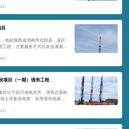
艺加固场地地基，消除采空地质风
52）
底改善地块建设条件，实现矿区地质
项目
程，地处陕西省渭南市合阳县，是区
置工程，主要服务于片区农业灌溉蓄
牢地基基础，保障灌区水利设施长期
80）
池场地地基强夯加固处理，总强夯施
将新
设项目（一期）强夯工程
项目位于四川省南充市，强夯总面积
、回填土等复杂地质，采用强夯地基加
工后沉降，为厂房、道路及配套设施
14）
司将整个场地施工区域合理划分为若
备3