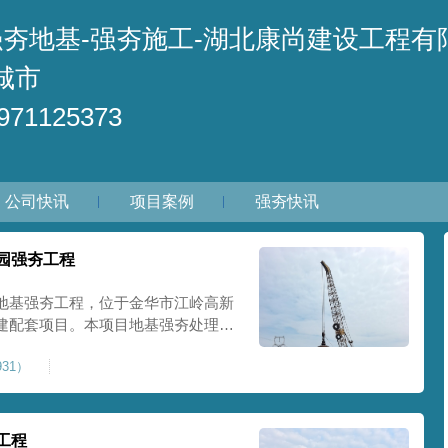
强夯地基-强夯施工-湖北康尚建设工程有
城市
71125373
公司快讯
项目案例
强夯快讯
园强夯工程
地基强夯工程，位于金华市江岭高新
建配套项目。本项目地基强夯处理总
套产业园核心建设地块。项目场地为园
31）
土层固结不均匀、孔隙较大、地基承
施对
工程