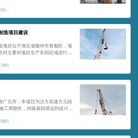
0Kpa，该项目场地周边已有建筑
16）
数较多，为确保场地临近建筑物安全
减震沟
制造项目建设
造项目位于湖北省随州市曾都区，项
次对主要对项目生产车间区域进行强
强夯后地基承载力不低于140Kpa。
799）
织设备人员进场，设备型号为
严格施工。
省广元市，本项目为汉方高速方元段
米，施工周期长，待路基回填达到设计标
叉作业。康尚强夯公司于2024年10
360）
计施工。