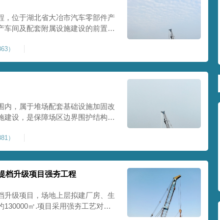
程，位于湖北省大冶市汽车零部件产
产车间及配套附属设施建设的前置基
建工业建设用地，原始场地土层松
63）
，天然地基承载力偏低。汽车零部件
降控
围内，属于堆场配套基础设施加固改
施建设，是保障场区边界围护结构稳
程，本项目强夯处理总面积20000
81）
及配套场地。原场地土层松散、回填
且堆
提档升级项目强夯工程
档升级项目，场地上层拟建厂房、生
30000㎡.项目采用强夯工艺对地
值≥100kPa、压实系数≥0.94、