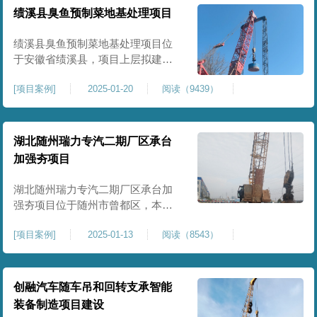
工程师组织三方验收一次，确认工
绩溪县臭鱼预制菜地基处理项目
程量，严格把控每标段施工区域的
施工质量，确保工程整体质量。在
绩溪县臭鱼预制菜地基处理项目位
施工过程中我司严格按照设计规范
于安徽省绩溪县，项目上层拟建生
产车间及其配套设施，面积约6万平
[
项目案例
]
2025-01-20
阅读（9439）
米。本项目场地后续使用要求较
高，设计拟采用大夯击能进行场地
地基加固处理，我司配备FW5000A
大型强夯机一台，并配备28m龙门架
湖北随州瑞力专汽二期厂区承台
一幅辅助高能级强夯施工，配备
加强夯项目
85T，直径为2m，高度为2.2m的柱
锤一个，柱锤接地面积更小，强夯
湖北随州瑞力专汽二期厂区承台加
穿透
强夯项目位于随州市曾都区，本项
目为加固建筑基础区域地基，设计
[
项目案例
]
2025-01-13
阅读（8543）
要求采用强夯置换工艺进行加固处
理，要求经处理深度不小于8米，地
基承载力不小于180Kpa，该项目场
地周边已有建筑物，且本项目采用
创融汽车随车吊和回转支承智能
夯击能较大，夯击次数较多，为确
装备制造项目建设
保场地临近建筑物安全性，我司在