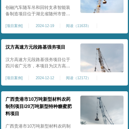
临近建筑物的场地界限开挖减震沟
创融汽车随车吊和回转支承智能装
备制造项目位于湖北省随州市曾都
区，项目上层拟建生产车间及其配
[
项目案例
]
2024-12-19
阅读（11633）
套设置，本次对主要对项目生产车
间区域进行强夯施工，面积约为
20000平方米，要求经强夯后地基承
载力不低于140Kpa。康尚强夯公司
汉方高速方元段路基强夯项目
于2024年12月15日组织设备人员进
场，设备型号为ZRYG3500C，施工
汉方高速方元段路基强夯项目位于
作业人员按照设计严格施工。
四川省广元市，本项目为汉方高速
方元段路基加固施工，面积约
[
项目案例
]
2024-12-12
阅读（12172）
240000平方米，施工周期长，待路
基回填达到设计标高后，强夯施工
一次。我司于土方单位交叉作业。
康尚强夯公司于2024年10月20日安
广西贵港市10万吨新型材料农药
排设备人员进场，按照图纸设计施
制剂项目/20万吨新型特种糖蜜肥
工。
料项目
广西贵港市10万吨新型材料农药制