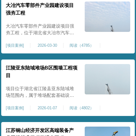
块。项目场地为园区新建建设用
大冶汽车零部件产业园建设项目
地，原始场地土质松散、土层固结
强夯工程
不均匀、孔隙较大、地基承载力偏
弱。新能源产业园厂房及配套设施
大冶汽车零部件产业园建设项目强
对
夯工程，位于湖北省大冶市汽车零
部件产业园规划地块内，是园区工
[
项目案例
]
2026-03-30
阅读（4785）
业厂房、生产车间及配套附属设施
建设的前置基础性地基处理工程。
项目场地为园区新建工业建设用
地，原始场地土层松散、土质均匀
江陵亚东陆域堆场B区围墙工程项
性较差、土体固结度不足，天然地
目
基承载力偏低。汽车零部件生产厂
房对地基平整度、整体刚度、沉降
项目位于湖北省江陵县亚东陆域堆
控
场范围内，属于堆场配套基础设施
加固改造项目，主要服务于场区围
[
项目案例
]
2026-01-07
阅读（4802）
墙及附属设施建设，是保障场区边
界围护结构稳定、提升场地整体建
设标准的前置关键工程，本项目强
夯处理总面积20000㎡，施工范围为
江苏铜山经济开发区高端装备产
陆域堆场B区围墙沿线及配套场地。