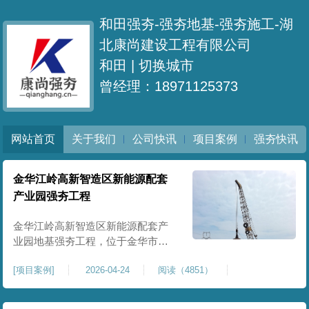
和田强夯-强夯地基-强夯施工-湖
北康尚建设工程有限公司
和田 |
切换城市
曾经理：18971125373
网站首页
关于我们
公司快讯
项目案例
强夯快讯
金华江岭高新智造区新能源配套
产业园强夯工程
金华江岭高新智造区新能源配套产
业园地基强夯工程，位于金华市江
岭高新智造区内，，属于高新产业
[
项目案例
]
2026-04-24
阅读（4851）
园区重点基建配套项目。本项目地
基强夯处理总面积40000㎡，施工范
围为新能源配套产业园核心建设地