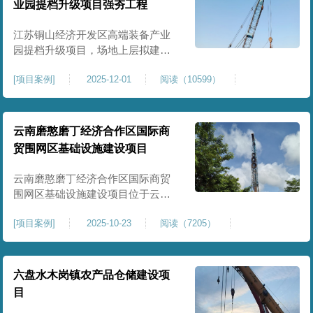
业园提档升级项目强夯工程
原场地土层松散、回填不均、固结
程度差，地基承载力较低，且堆
江苏铜山经济开发区高端装备产业
园提档升级项目，场地上层拟建厂
房、生产车间、办公楼及配套设
[
项目案例
]
2025-12-01
阅读（10599）
施。占地面积约130000㎡.项目采用
强夯工艺对地基进行加固处理，确
保处理后地基承载力特征值
≥100kPa、压实系数≥0.94、压缩模
云南磨憨磨丁经济合作区国际商
量≥5MPa，工程实施后将有效提升
贸围网区基础设施建设项目
场地整体承载力与均匀性，消除不
均匀沉降隐患，为园区高端装备产
云南磨憨磨丁经济合作区国际商贸
业项目
围网区基础设施建设项目位于云南
省西双版纳磨憨镇，是合作区跨境
[
项目案例
]
2025-10-23
阅读（7205）
商贸、口岸监管、通关查验的重要
基础设施工程。项目建设内容主要
为场地地基处理，处理总面积约 5
万平方米，采用强夯加固施工工
六盘水木岗镇农产品仓储建设项
艺，通过全场地强夯提升地基承载
目
力、消除不均匀沉降，满足围网区