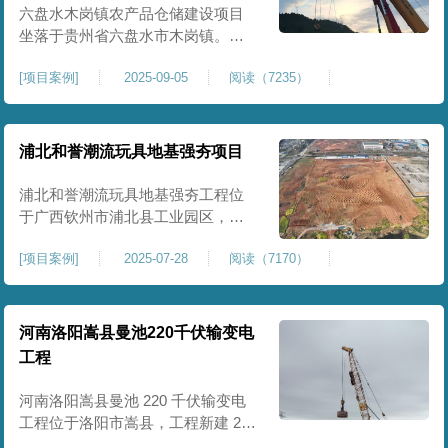
后续建（构）筑物及重型作业场地
六盘水木岗镇农产品仓储建设项目
使
坐落于贵州省六盘水市木岗镇。场
地规划新建标准化农产品仓储库
[
项目案例
]
2025-09-05
阅读（7235）
房、分拣车间、配套附属用房等设
施。项目原始场地为新建建设用
地，土层分布不均、土体松散、天
然固结程度较低，地基整体承载力
浦北和誉潮流玩具地基强夯项目
偏弱、均匀性不足。农产品仓储建
筑需长期承受货物堆放荷载，对地
浦北和誉潮流玩具地基强夯工程位
基沉降稳定性、整体密实度要求较
于广西钦州市浦北县工业园区，场
高，
地规划建设玩具生产厂房、配套办
[
项目案例
]
2025-07-28
阅读（7170）
公及生活附属设施。原始场地为新
建园区待开发地块，土体回填不
均、土质松散、固结度不足，场地
承载力与整体均匀性较差，若直接
河南洛阳嵩县曼池220千伏输变电
施工易出现地基不均匀沉降、地面
工程
开裂、墙体变形等质量问题，无法
满足工业厂房长期荷载及规范建设
河南洛阳嵩县曼池 220 千伏输变电
标
工程位于洛阳市嵩县，工程新建 220
千伏变电站。本次地基处理强夯面