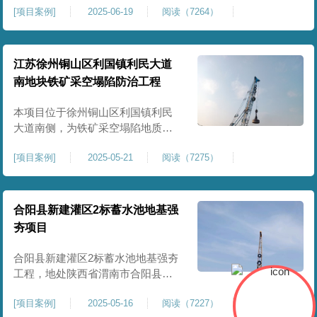
[
项目案例
]
2025-06-19
阅读（7264）
积约 20000 平方米，采用满场强夯
加固方式改善场地工程地质条件，
有效提高地基承载力、控制不均匀
沉降，满足变电站各类构支架、电
江苏徐州铜山区利国镇利民大道
气设备及配套设施建设标准。本项
南地块铁矿采空塌陷防治工程
目是嵩县重要电力基础设施，投运
后优化区域电网布局，增强当
本项目位于徐州铜山区利国镇利民
大道南侧，为铁矿采空塌陷地质灾
害防治工程，强夯处理总面积约
[
项目案例
]
2025-05-21
阅读（7275）
35000㎡。针对区域铁矿开采遗留的
地层松散、裂隙发育、塌陷沉降等
隐患，采用强夯工艺加固场地地
基，消除采空地质风险，提升场地
合阳县新建灌区2标蓄水池地基强
整体稳定性与承载力，彻底改善地
夯项目
块建设条件，实现矿区地质灾害治
理与土地安全利用。
合阳县新建灌区2标蓄水池地基强夯
工程，地处陕西省渭南市合阳县，
是区域新建灌区配套水利基础设施
[
项目案例
]
2025-05-16
阅读（7227）
的关键前置工程，主要服务于片区