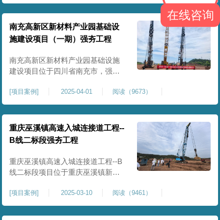
农业灌溉蓄水配套建设，为后续蓄
在线咨询
水池主体施工筑牢地基基础，保障
灌区水利设施长期稳定运行。本工
南充高新区新材料产业园基础设
程核心施工内容为蓄水池场地地基
施建设项目（一期）强夯工程
强夯加固处理，总强夯施工面积
25000㎡，施工完成后场地上部将新
南充高新区新材料产业园基础设施
建设项目位于四川省南充市，强夯
总面积约 300000㎡，针对园区场地
[
项目案例
]
2025-04-01
阅读（9673）
软弱土、回填土等复杂地质，采用
强夯地基加固，深层加固地基、提
升承载力、严控工后沉降，为厂
房、道路及配套设施筑牢基础。本
重庆巫溪镇高速入城连接道工程--
项目施工作业面积大，我司将整个
B线二标段强夯工程
场地施工区域合理划分为若干个区
段，分区分段施工，投入强夯设备3
重庆巫溪镇高速入城连接道工程--B
线二标段项目位于重庆巫溪镇新建
入城高速，本项目场地为分段回填
[
项目案例
]
2025-03-10
阅读（9461）
形成，回填完成，强夯施工一次，
极大考验我司与土方单位交叉施工
能力。每标段强夯施工完成，现场