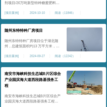
剂项目/20万吨新型特种糖蜜肥料项
目位于贵港市覃塘区，项目分为两
[
项目案例
]
2024-10-10
阅读（11846）
期施工，一期为10万吨新型材料农
药制剂项目施工，二期为20万吨新
型特种糖蜜肥料项目，两期项目都
采用基础承台加强夯和普通强夯施
随州东特特种厂房项目
工两种施工模式。为确保后期地基
使用要求，单独对基础承台位置地
随州东特特种厂房项目位于湖北随
基进行置换加强夯，其他区域采用
州，总建筑面积约13 万平方米，为
重型特种装备生产厂房，对地基承
[
项目案例
]
2024-09-27
阅读（12242）
载力与均匀性要求严苛。项目于
2024 年 9 月正式开工，地基处理采
用高能级强夯施工工艺，通过大吨
位重锤动力固结，全面提升场地密
南安市海峡科技生态城B片区综合
实度与承载性能，满足重载车间、
产业园滨海大道西段路基强务工
设备基础与行车轨道的长期稳定运
程
行要求。项目严格遵循强夯地基处
南安市海峡科技生态城B片区综合产
业园滨海大道西段路基强务工程位
于泉州市滨海东大道，项目土层为