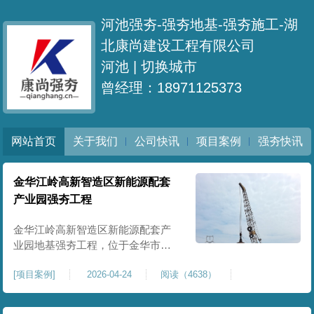
河池强夯-强夯地基-强夯施工-湖
北康尚建设工程有限公司
河池 |
切换城市
曾经理：18971125373
网站首页
关于我们
公司快讯
项目案例
强夯快讯
金华江岭高新智造区新能源配套
产业园强夯工程
金华江岭高新智造区新能源配套产
业园地基强夯工程，位于金华市江
岭高新智造区内，，属于高新产业
[
项目案例
]
2026-04-24
阅读（4638）
园区重点基建配套项目。本项目地
基强夯处理总面积40000㎡，施工范
围为新能源配套产业园核心建设地