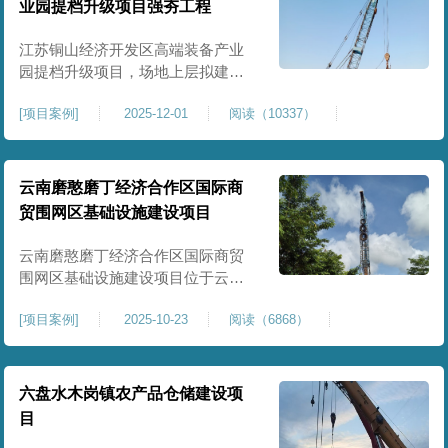
业园提档升级项目强夯工程
原场地土层松散、回填不均、固结
程度差，地基承载力较低，且堆
江苏铜山经济开发区高端装备产业
园提档升级项目，场地上层拟建厂
房、生产车间、办公楼及配套设
[
项目案例
]
2025-12-01
阅读（10337）
施。占地面积约130000㎡.项目采用
强夯工艺对地基进行加固处理，确
保处理后地基承载力特征值
≥100kPa、压实系数≥0.94、压缩模
云南磨憨磨丁经济合作区国际商
量≥5MPa，工程实施后将有效提升
贸围网区基础设施建设项目
场地整体承载力与均匀性，消除不
均匀沉降隐患，为园区高端装备产
云南磨憨磨丁经济合作区国际商贸
业项目
围网区基础设施建设项目位于云南
省西双版纳磨憨镇，是合作区跨境
[
项目案例
]
2025-10-23
阅读（6868）
商贸、口岸监管、通关查验的重要
基础设施工程。项目建设内容主要
为场地地基处理，处理总面积约 5
万平方米，采用强夯加固施工工
六盘水木岗镇农产品仓储建设项
艺，通过全场地强夯提升地基承载
目
力、消除不均匀沉降，满足围网区