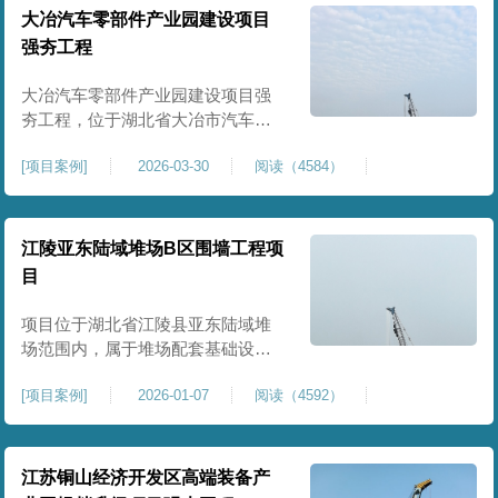
块。项目场地为园区新建建设用
大冶汽车零部件产业园建设项目
地，原始场地土质松散、土层固结
强夯工程
不均匀、孔隙较大、地基承载力偏
弱。新能源产业园厂房及配套设施
大冶汽车零部件产业园建设项目强
对
夯工程，位于湖北省大冶市汽车零
部件产业园规划地块内，是园区工
[
项目案例
]
2026-03-30
阅读（4584）
业厂房、生产车间及配套附属设施
建设的前置基础性地基处理工程。
项目场地为园区新建工业建设用
地，原始场地土层松散、土质均匀
江陵亚东陆域堆场B区围墙工程项
性较差、土体固结度不足，天然地
目
基承载力偏低。汽车零部件生产厂
房对地基平整度、整体刚度、沉降
项目位于湖北省江陵县亚东陆域堆
控
场范围内，属于堆场配套基础设施
加固改造项目，主要服务于场区围
[
项目案例
]
2026-01-07
阅读（4592）
墙及附属设施建设，是保障场区边
界围护结构稳定、提升场地整体建
设标准的前置关键工程，本项目强
夯处理总面积20000㎡，施工范围为
江苏铜山经济开发区高端装备产
陆域堆场B区围墙沿线及配套场地。