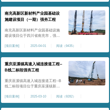
农业灌溉蓄水配套建设，为后续蓄
水池主体施工筑牢地基基础，保障
灌区水利设施长期稳定运行。本工
南充高新区新材料产业园基础设
程核心施工内容为蓄水池场地地基
施建设项目（一期）强夯工程
强夯加固处理，总强夯施工面积
25000㎡，施工完成后场地上部将新
南充高新区新材料产业园基础设施
建设项目位于四川省南充市，强夯
总面积约 300000㎡，针对园区场地
[
项目案例
]
2025-04-01
阅读（9435）
软弱土、回填土等复杂地质，采用
强夯地基加固，深层加固地基、提
升承载力、严控工后沉降，为厂
房、道路及配套设施筑牢基础。本
重庆巫溪镇高速入城连接道工程--
项目施工作业面积大，我司将整个
B线二标段强夯工程
场地施工区域合理划分为若干个区
段，分区分段施工，投入强夯设备3
重庆巫溪镇高速入城连接道工程--B
线二标段项目位于重庆巫溪镇新建
入城高速，本项目场地为分段回填
[
项目案例
]
2025-03-10
阅读（9282）
形成，回填完成，强夯施工一次，
极大考验我司与土方单位交叉施工
能力。每标段强夯施工完成，现场