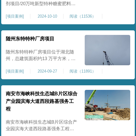
剂项目/20万吨新型特种糖蜜肥料项
目位于贵港市覃塘区，项目分为两
[
项目案例
]
2024-10-10
阅读（11536）
期施工，一期为10万吨新型材料农
药制剂项目施工，二期为20万吨新
型特种糖蜜肥料项目，两期项目都
采用基础承台加强夯和普通强夯施
随州东特特种厂房项目
工两种施工模式。为确保后期地基
使用要求，单独对基础承台位置地
随州东特特种厂房项目位于湖北随
基进行置换加强夯，其他区域采用
州，总建筑面积约13 万平方米，为
重型特种装备生产厂房，对地基承
[
项目案例
]
2024-09-27
阅读（11891）
载力与均匀性要求严苛。项目于
2024 年 9 月正式开工，地基处理采
用高能级强夯施工工艺，通过大吨
位重锤动力固结，全面提升场地密
南安市海峡科技生态城B片区综合
实度与承载性能，满足重载车间、
产业园滨海大道西段路基强务工
设备基础与行车轨道的长期稳定运
程
行要求。项目严格遵循强夯地基处
南安市海峡科技生态城B片区综合产
业园滨海大道西段路基强务工程位
于泉州市滨海东大道，项目土层为