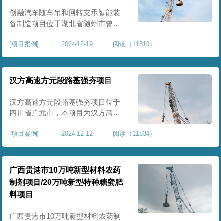
临近建筑物的场地界限开挖减震沟
创融汽车随车吊和回转支承智能装
备制造项目位于湖北省随州市曾都
区，项目上层拟建生产车间及其配
[
项目案例
]
2024-12-19
阅读（11310）
套设置，本次对主要对项目生产车
间区域进行强夯施工，面积约为
20000平方米，要求经强夯后地基承
载力不低于140Kpa。康尚强夯公司
汉方高速方元段路基强夯项目
于2024年12月15日组织设备人员进
场，设备型号为ZRYG3500C，施工
汉方高速方元段路基强夯项目位于
作业人员按照设计严格施工。
四川省广元市，本项目为汉方高速
方元段路基加固施工，面积约
[
项目案例
]
2024-12-12
阅读（11834）
240000平方米，施工周期长，待路
基回填达到设计标高后，强夯施工
一次。我司于土方单位交叉作业。
康尚强夯公司于2024年10月20日安
广西贵港市10万吨新型材料农药
排设备人员进场，按照图纸设计施
制剂项目/20万吨新型特种糖蜜肥
工。
料项目
广西贵港市10万吨新型材料农药制