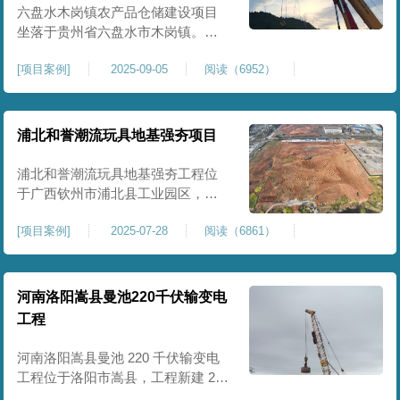
后续建（构）筑物及重型作业场地
六盘水木岗镇农产品仓储建设项目
使
坐落于贵州省六盘水市木岗镇。场
地规划新建标准化农产品仓储库
[
项目案例
]
2025-09-05
阅读（6952）
房、分拣车间、配套附属用房等设
施。项目原始场地为新建建设用
地，土层分布不均、土体松散、天
然固结程度较低，地基整体承载力
浦北和誉潮流玩具地基强夯项目
偏弱、均匀性不足。农产品仓储建
筑需长期承受货物堆放荷载，对地
浦北和誉潮流玩具地基强夯工程位
基沉降稳定性、整体密实度要求较
于广西钦州市浦北县工业园区，场
高，
地规划建设玩具生产厂房、配套办
[
项目案例
]
2025-07-28
阅读（6861）
公及生活附属设施。原始场地为新
建园区待开发地块，土体回填不
均、土质松散、固结度不足，场地
承载力与整体均匀性较差，若直接
河南洛阳嵩县曼池220千伏输变电
施工易出现地基不均匀沉降、地面
工程
开裂、墙体变形等质量问题，无法
满足工业厂房长期荷载及规范建设
河南洛阳嵩县曼池 220 千伏输变电
标
工程位于洛阳市嵩县，工程新建 220
千伏变电站。本次地基处理强夯面