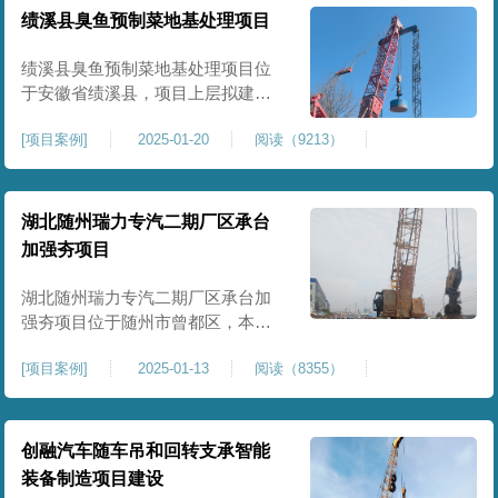
工程师组织三方验收一次，确认工
绩溪县臭鱼预制菜地基处理项目
程量，严格把控每标段施工区域的
施工质量，确保工程整体质量。在
绩溪县臭鱼预制菜地基处理项目位
施工过程中我司严格按照设计规范
于安徽省绩溪县，项目上层拟建生
产车间及其配套设施，面积约6万平
[
项目案例
]
2025-01-20
阅读（9213）
米。本项目场地后续使用要求较
高，设计拟采用大夯击能进行场地
地基加固处理，我司配备FW5000A
大型强夯机一台，并配备28m龙门架
湖北随州瑞力专汽二期厂区承台
一幅辅助高能级强夯施工，配备
加强夯项目
85T，直径为2m，高度为2.2m的柱
锤一个，柱锤接地面积更小，强夯
湖北随州瑞力专汽二期厂区承台加
穿透
强夯项目位于随州市曾都区，本项
目为加固建筑基础区域地基，设计
[
项目案例
]
2025-01-13
阅读（8355）
要求采用强夯置换工艺进行加固处
理，要求经处理深度不小于8米，地
基承载力不小于180Kpa，该项目场
地周边已有建筑物，且本项目采用
创融汽车随车吊和回转支承智能
夯击能较大，夯击次数较多，为确
装备制造项目建设
保场地临近建筑物安全性，我司在