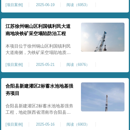
[
项目案例
]
2025-06-19
阅读（6953）
积约 20000 平方米，采用满场强夯
加固方式改善场地工程地质条件，
有效提高地基承载力、控制不均匀
沉降，满足变电站各类构支架、电
江苏徐州铜山区利国镇利民大道
气设备及配套设施建设标准。本项
南地块铁矿采空塌陷防治工程
目是嵩县重要电力基础设施，投运
后优化区域电网布局，增强当
本项目位于徐州铜山区利国镇利民
大道南侧，为铁矿采空塌陷地质灾
害防治工程，强夯处理总面积约
[
项目案例
]
2025-05-21
阅读（6976）
35000㎡。针对区域铁矿开采遗留的
地层松散、裂隙发育、塌陷沉降等
隐患，采用强夯工艺加固场地地
基，消除采空地质风险，提升场地
合阳县新建灌区2标蓄水池地基强
整体稳定性与承载力，彻底改善地
夯项目
块建设条件，实现矿区地质灾害治
理与土地安全利用。
合阳县新建灌区2标蓄水池地基强夯
工程，地处陕西省渭南市合阳县，
是区域新建灌区配套水利基础设施
[
项目案例
]
2025-05-16
阅读（6903）
的关键前置工程，主要服务于片区