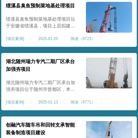
工程师组织三方验收一次，确认工
绩溪县臭鱼预制菜地基处理项目
程量，严格把控每标段施工区域的
施工质量，确保工程整体质量。在
绩溪县臭鱼预制菜地基处理项目位
施工过程中我司严格按照设计规范
于安徽省绩溪县，项目上层拟建生
产车间及其配套设施，面积约6万平
[
项目案例
]
2025-01-20
阅读（9723）
米。本项目场地后续使用要求较
高，设计拟采用大夯击能进行场地
地基加固处理，我司配备FW5000A
大型强夯机一台，并配备28m龙门架
湖北随州瑞力专汽二期厂区承台
一幅辅助高能级强夯施工，配备
加强夯项目
85T，直径为2m，高度为2.2m的柱
锤一个，柱锤接地面积更小，强夯
湖北随州瑞力专汽二期厂区承台加
穿透
强夯项目位于随州市曾都区，本项
目为加固建筑基础区域地基，设计
[
项目案例
]
2025-01-13
阅读（8771）
要求采用强夯置换工艺进行加固处
理，要求经处理深度不小于8米，地
基承载力不小于180Kpa，该项目场
地周边已有建筑物，且本项目采用
创融汽车随车吊和回转支承智能
夯击能较大，夯击次数较多，为确
装备制造项目建设
保场地临近建筑物安全性，我司在