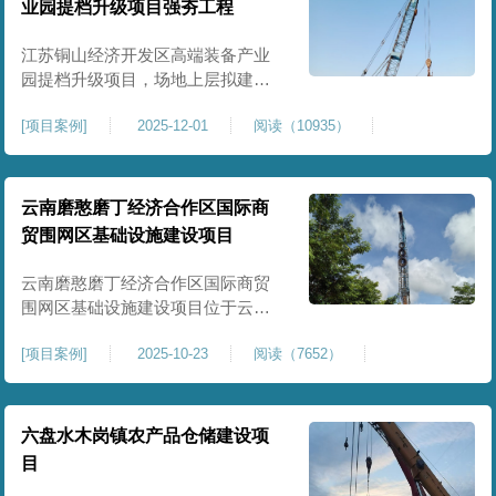
业园提档升级项目强夯工程
原场地土层松散、回填不均、固结
程度差，地基承载力较低，且堆
江苏铜山经济开发区高端装备产业
园提档升级项目，场地上层拟建厂
房、生产车间、办公楼及配套设
[
项目案例
]
2025-12-01
阅读（10935）
施。占地面积约130000㎡.项目采用
强夯工艺对地基进行加固处理，确
保处理后地基承载力特征值
≥100kPa、压实系数≥0.94、压缩模
云南磨憨磨丁经济合作区国际商
量≥5MPa，工程实施后将有效提升
贸围网区基础设施建设项目
场地整体承载力与均匀性，消除不
均匀沉降隐患，为园区高端装备产
云南磨憨磨丁经济合作区国际商贸
业项目
围网区基础设施建设项目位于云南
省西双版纳磨憨镇，是合作区跨境
[
项目案例
]
2025-10-23
阅读（7652）
商贸、口岸监管、通关查验的重要
基础设施工程。项目建设内容主要
为场地地基处理，处理总面积约 5
万平方米，采用强夯加固施工工
六盘水木岗镇农产品仓储建设项
艺，通过全场地强夯提升地基承载
目
力、消除不均匀沉降，满足围网区