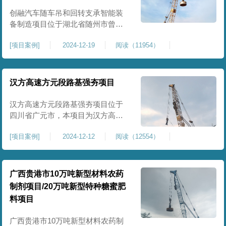
临近建筑物的场地界限开挖减震沟
创融汽车随车吊和回转支承智能装
备制造项目位于湖北省随州市曾都
区，项目上层拟建生产车间及其配
[
项目案例
]
2024-12-19
阅读（11954）
套设置，本次对主要对项目生产车
间区域进行强夯施工，面积约为
20000平方米，要求经强夯后地基承
载力不低于140Kpa。康尚强夯公司
汉方高速方元段路基强夯项目
于2024年12月15日组织设备人员进
场，设备型号为ZRYG3500C，施工
汉方高速方元段路基强夯项目位于
作业人员按照设计严格施工。
四川省广元市，本项目为汉方高速
方元段路基加固施工，面积约
[
项目案例
]
2024-12-12
阅读（12554）
240000平方米，施工周期长，待路
基回填达到设计标高后，强夯施工
一次。我司于土方单位交叉作业。
康尚强夯公司于2024年10月20日安
广西贵港市10万吨新型材料农药
排设备人员进场，按照图纸设计施
制剂项目/20万吨新型特种糖蜜肥
工。
料项目
广西贵港市10万吨新型材料农药制