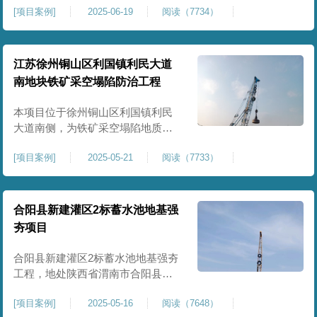
[
项目案例
]
2025-06-19
阅读（7734）
积约 20000 平方米，采用满场强夯
加固方式改善场地工程地质条件，
有效提高地基承载力、控制不均匀
沉降，满足变电站各类构支架、电
江苏徐州铜山区利国镇利民大道
气设备及配套设施建设标准。本项
南地块铁矿采空塌陷防治工程
目是嵩县重要电力基础设施，投运
后优化区域电网布局，增强当
本项目位于徐州铜山区利国镇利民
大道南侧，为铁矿采空塌陷地质灾
害防治工程，强夯处理总面积约
[
项目案例
]
2025-05-21
阅读（7733）
35000㎡。针对区域铁矿开采遗留的
地层松散、裂隙发育、塌陷沉降等
隐患，采用强夯工艺加固场地地
基，消除采空地质风险，提升场地
合阳县新建灌区2标蓄水池地基强
整体稳定性与承载力，彻底改善地
夯项目
块建设条件，实现矿区地质灾害治
理与土地安全利用。
合阳县新建灌区2标蓄水池地基强夯
工程，地处陕西省渭南市合阳县，
是区域新建灌区配套水利基础设施
[
项目案例
]
2025-05-16
阅读（7648）
的关键前置工程，主要服务于片区