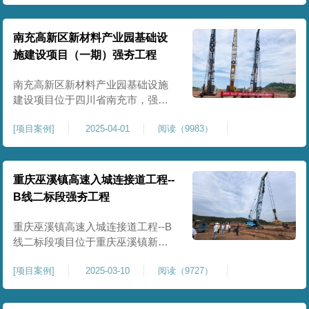
农业灌溉蓄水配套建设，为后续蓄
水池主体施工筑牢地基基础，保障
灌区水利设施长期稳定运行。本工
南充高新区新材料产业园基础设
程核心施工内容为蓄水池场地地基
施建设项目（一期）强夯工程
强夯加固处理，总强夯施工面积
25000㎡，施工完成后场地上部将新
南充高新区新材料产业园基础设施
建设项目位于四川省南充市，强夯
总面积约 300000㎡，针对园区场地
[
项目案例
]
2025-04-01
阅读（9983）
软弱土、回填土等复杂地质，采用
强夯地基加固，深层加固地基、提
升承载力、严控工后沉降，为厂
房、道路及配套设施筑牢基础。本
重庆巫溪镇高速入城连接道工程--
项目施工作业面积大，我司将整个
B线二标段强夯工程
场地施工区域合理划分为若干个区
段，分区分段施工，投入强夯设备3
重庆巫溪镇高速入城连接道工程--B
线二标段项目位于重庆巫溪镇新建
入城高速，本项目场地为分段回填
[
项目案例
]
2025-03-10
阅读（9727）
形成，回填完成，强夯施工一次，
极大考验我司与土方单位交叉施工
能力。每标段强夯施工完成，现场