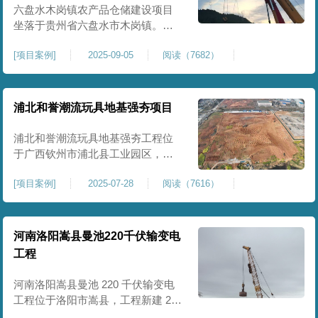
后续建（构）筑物及重型作业场地
六盘水木岗镇农产品仓储建设项目
使
坐落于贵州省六盘水市木岗镇。场
地规划新建标准化农产品仓储库
[
项目案例
]
2025-09-05
阅读（7682）
房、分拣车间、配套附属用房等设
施。项目原始场地为新建建设用
地，土层分布不均、土体松散、天
然固结程度较低，地基整体承载力
浦北和誉潮流玩具地基强夯项目
偏弱、均匀性不足。农产品仓储建
筑需长期承受货物堆放荷载，对地
浦北和誉潮流玩具地基强夯工程位
基沉降稳定性、整体密实度要求较
于广西钦州市浦北县工业园区，场
高，
地规划建设玩具生产厂房、配套办
[
项目案例
]
2025-07-28
阅读（7616）
公及生活附属设施。原始场地为新
建园区待开发地块，土体回填不
均、土质松散、固结度不足，场地
承载力与整体均匀性较差，若直接
河南洛阳嵩县曼池220千伏输变电
施工易出现地基不均匀沉降、地面
工程
开裂、墙体变形等质量问题，无法
满足工业厂房长期荷载及规范建设
河南洛阳嵩县曼池 220 千伏输变电
标
工程位于洛阳市嵩县，工程新建 220
千伏变电站。本次地基处理强夯面