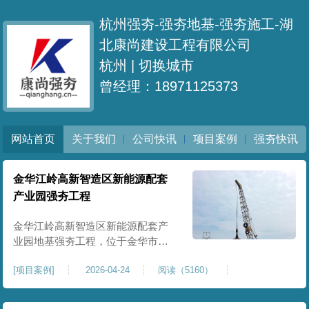
杭州强夯-强夯地基-强夯施工-湖
北康尚建设工程有限公司
杭州 |
切换城市
曾经理：18971125373
网站首页
关于我们
公司快讯
项目案例
强夯快讯
金华江岭高新智造区新能源配套
产业园强夯工程
金华江岭高新智造区新能源配套产
业园地基强夯工程，位于金华市江
岭高新智造区内，，属于高新产业
[
项目案例
]
2026-04-24
阅读（5160）
园区重点基建配套项目。本项目地
基强夯处理总面积40000㎡，施工范
围为新能源配套产业园核心建设地