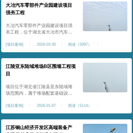
块。项目场地为园区新建建设用
大冶汽车零部件产业园建设项目
地，原始场地土质松散、土层固结
强夯工程
不均匀、孔隙较大、地基承载力偏
弱。新能源产业园厂房及配套设施
大冶汽车零部件产业园建设项目强
对
夯工程，位于湖北省大冶市汽车零
部件产业园规划地块内，是园区工
[
项目案例
]
2026-03-30
阅读（5097）
业厂房、生产车间及配套附属设施
建设的前置基础性地基处理工程。
项目场地为园区新建工业建设用
地，原始场地土层松散、土质均匀
江陵亚东陆域堆场B区围墙工程项
性较差、土体固结度不足，天然地
目
基承载力偏低。汽车零部件生产厂
房对地基平整度、整体刚度、沉降
项目位于湖北省江陵县亚东陆域堆
控
场范围内，属于堆场配套基础设施
加固改造项目，主要服务于场区围
[
项目案例
]
2026-01-07
阅读（5114）
墙及附属设施建设，是保障场区边
界围护结构稳定、提升场地整体建
设标准的前置关键工程，本项目强
夯处理总面积20000㎡，施工范围为
江苏铜山经济开发区高端装备产
陆域堆场B区围墙沿线及配套场地。