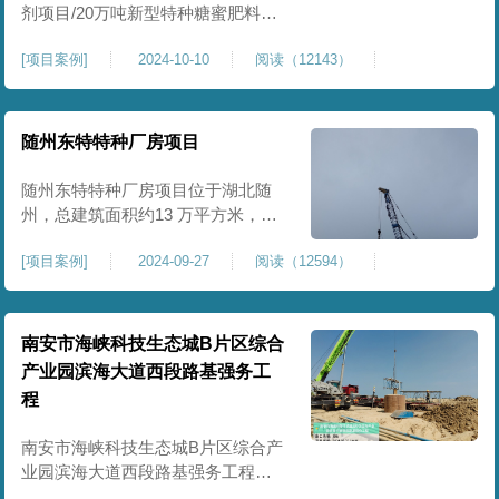
剂项目/20万吨新型特种糖蜜肥料项
目位于贵港市覃塘区，项目分为两
[
项目案例
]
2024-10-10
阅读（12143）
期施工，一期为10万吨新型材料农
药制剂项目施工，二期为20万吨新
型特种糖蜜肥料项目，两期项目都
采用基础承台加强夯和普通强夯施
随州东特特种厂房项目
工两种施工模式。为确保后期地基
使用要求，单独对基础承台位置地
随州东特特种厂房项目位于湖北随
基进行置换加强夯，其他区域采用
州，总建筑面积约13 万平方米，为
重型特种装备生产厂房，对地基承
[
项目案例
]
2024-09-27
阅读（12594）
载力与均匀性要求严苛。项目于
2024 年 9 月正式开工，地基处理采
用高能级强夯施工工艺，通过大吨
位重锤动力固结，全面提升场地密
南安市海峡科技生态城B片区综合
实度与承载性能，满足重载车间、
产业园滨海大道西段路基强务工
设备基础与行车轨道的长期稳定运
程
行要求。项目严格遵循强夯地基处
南安市海峡科技生态城B片区综合产
业园滨海大道西段路基强务工程位
于泉州市滨海东大道，项目土层为