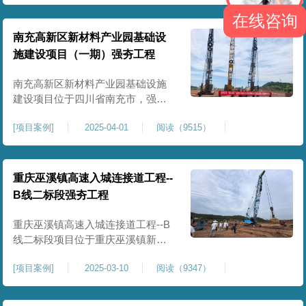
农业灌溉蓄水配套建设，为后续蓄
在线咨询
水池主体施工筑牢地基基础，保障
灌区水利设施长期稳定运行。本工
南充高新区新材料产业园基础设
程核心施工内容为蓄水池场地地基
施建设项目（一期）强夯工程
强夯加固处理，总强夯施工面积
25000㎡，施工完成后场地上部将新
南充高新区新材料产业园基础设施
建设项目位于四川省南充市，强夯
总面积约 300000㎡，针对园区场地
[
项目案例
]
2025-04-01
阅读（9515）
软弱土、回填土等复杂地质，采用
强夯地基加固，深层加固地基、提
升承载力、严控工后沉降，为厂
房、道路及配套设施筑牢基础。本
重庆巫溪镇高速入城连接道工程--
项目施工作业面积大，我司将整个
B线二标段强夯工程
场地施工区域合理划分为若干个区
段，分区分段施工，投入强夯设备3
重庆巫溪镇高速入城连接道工程--B
线二标段项目位于重庆巫溪镇新建
入城高速，本项目场地为分段回填
[
项目案例
]
2025-03-10
阅读（9347）
形成，回填完成，强夯施工一次，
极大考验我司与土方单位交叉施工
能力。每标段强夯施工完成，现场