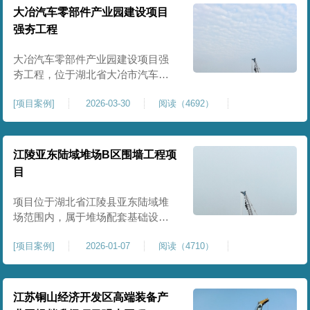
块。项目场地为园区新建建设用
大冶汽车零部件产业园建设项目
地，原始场地土质松散、土层固结
强夯工程
不均匀、孔隙较大、地基承载力偏
弱。新能源产业园厂房及配套设施
大冶汽车零部件产业园建设项目强
对
夯工程，位于湖北省大冶市汽车零
部件产业园规划地块内，是园区工
[
项目案例
]
2026-03-30
阅读（4692）
业厂房、生产车间及配套附属设施
建设的前置基础性地基处理工程。
项目场地为园区新建工业建设用
地，原始场地土层松散、土质均匀
江陵亚东陆域堆场B区围墙工程项
性较差、土体固结度不足，天然地
目
基承载力偏低。汽车零部件生产厂
房对地基平整度、整体刚度、沉降
项目位于湖北省江陵县亚东陆域堆
控
场范围内，属于堆场配套基础设施
加固改造项目，主要服务于场区围
[
项目案例
]
2026-01-07
阅读（4710）
墙及附属设施建设，是保障场区边
界围护结构稳定、提升场地整体建
设标准的前置关键工程，本项目强
夯处理总面积20000㎡，施工范围为
江苏铜山经济开发区高端装备产
陆域堆场B区围墙沿线及配套场地。