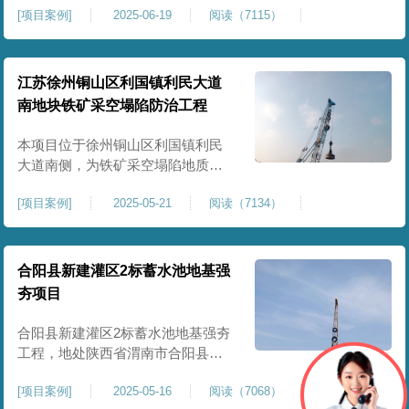
[
项目案例
]
2025-06-19
阅读（7115）
积约 20000 平方米，采用满场强夯
加固方式改善场地工程地质条件，
有效提高地基承载力、控制不均匀
沉降，满足变电站各类构支架、电
江苏徐州铜山区利国镇利民大道
气设备及配套设施建设标准。本项
南地块铁矿采空塌陷防治工程
目是嵩县重要电力基础设施，投运
后优化区域电网布局，增强当
本项目位于徐州铜山区利国镇利民
大道南侧，为铁矿采空塌陷地质灾
害防治工程，强夯处理总面积约
[
项目案例
]
2025-05-21
阅读（7134）
35000㎡。针对区域铁矿开采遗留的
地层松散、裂隙发育、塌陷沉降等
隐患，采用强夯工艺加固场地地
基，消除采空地质风险，提升场地
合阳县新建灌区2标蓄水池地基强
整体稳定性与承载力，彻底改善地
夯项目
块建设条件，实现矿区地质灾害治
理与土地安全利用。
合阳县新建灌区2标蓄水池地基强夯
工程，地处陕西省渭南市合阳县，
是区域新建灌区配套水利基础设施
[
项目案例
]
2025-05-16
阅读（7068）
的关键前置工程，主要服务于片区