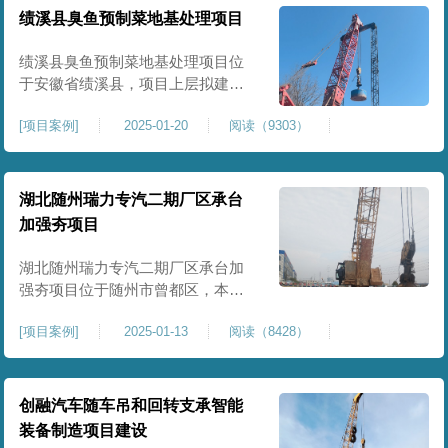
工程师组织三方验收一次，确认工
绩溪县臭鱼预制菜地基处理项目
程量，严格把控每标段施工区域的
施工质量，确保工程整体质量。在
绩溪县臭鱼预制菜地基处理项目位
施工过程中我司严格按照设计规范
于安徽省绩溪县，项目上层拟建生
产车间及其配套设施，面积约6万平
[
项目案例
]
2025-01-20
阅读（9303）
米。本项目场地后续使用要求较
高，设计拟采用大夯击能进行场地
地基加固处理，我司配备FW5000A
大型强夯机一台，并配备28m龙门架
湖北随州瑞力专汽二期厂区承台
一幅辅助高能级强夯施工，配备
加强夯项目
85T，直径为2m，高度为2.2m的柱
锤一个，柱锤接地面积更小，强夯
湖北随州瑞力专汽二期厂区承台加
穿透
强夯项目位于随州市曾都区，本项
目为加固建筑基础区域地基，设计
[
项目案例
]
2025-01-13
阅读（8428）
要求采用强夯置换工艺进行加固处
理，要求经处理深度不小于8米，地
基承载力不小于180Kpa，该项目场
地周边已有建筑物，且本项目采用
创融汽车随车吊和回转支承智能
夯击能较大，夯击次数较多，为确
装备制造项目建设
保场地临近建筑物安全性，我司在