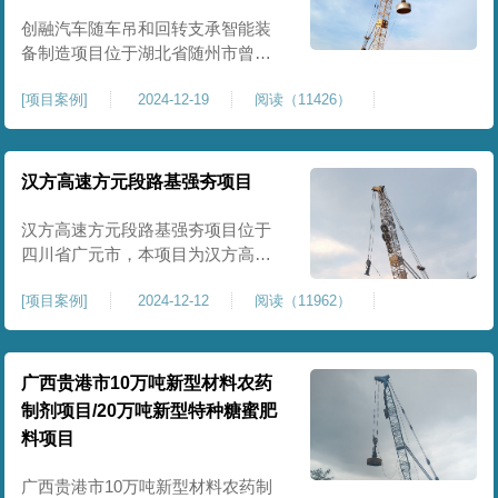
临近建筑物的场地界限开挖减震沟
创融汽车随车吊和回转支承智能装
备制造项目位于湖北省随州市曾都
区，项目上层拟建生产车间及其配
[
项目案例
]
2024-12-19
阅读（11426）
套设置，本次对主要对项目生产车
间区域进行强夯施工，面积约为
20000平方米，要求经强夯后地基承
载力不低于140Kpa。康尚强夯公司
汉方高速方元段路基强夯项目
于2024年12月15日组织设备人员进
场，设备型号为ZRYG3500C，施工
汉方高速方元段路基强夯项目位于
作业人员按照设计严格施工。
四川省广元市，本项目为汉方高速
方元段路基加固施工，面积约
[
项目案例
]
2024-12-12
阅读（11962）
240000平方米，施工周期长，待路
基回填达到设计标高后，强夯施工
一次。我司于土方单位交叉作业。
康尚强夯公司于2024年10月20日安
广西贵港市10万吨新型材料农药
排设备人员进场，按照图纸设计施
制剂项目/20万吨新型特种糖蜜肥
工。
料项目
广西贵港市10万吨新型材料农药制