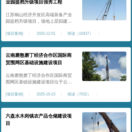
业园提档升级项目强夯工程
原场地土层松散、回填不均、固结
程度差，地基承载力较低，且堆
江苏铜山经济开发区高端装备产业
园提档升级项目，场地上层拟建厂
房、生产车间、办公楼及配套设
[
项目案例
]
2025-12-01
阅读（10437）
施。占地面积约130000㎡.项目采用
强夯工艺对地基进行加固处理，确
保处理后地基承载力特征值
≥100kPa、压实系数≥0.94、压缩模
云南磨憨磨丁经济合作区国际商
量≥5MPa，工程实施后将有效提升
贸围网区基础设施建设项目
场地整体承载力与均匀性，消除不
均匀沉降隐患，为园区高端装备产
云南磨憨磨丁经济合作区国际商贸
业项目
围网区基础设施建设项目位于云南
省西双版纳磨憨镇，是合作区跨境
[
项目案例
]
2025-10-23
阅读（7032）
商贸、口岸监管、通关查验的重要
基础设施工程。项目建设内容主要
为场地地基处理，处理总面积约 5
万平方米，采用强夯加固施工工
六盘水木岗镇农产品仓储建设项
艺，通过全场地强夯提升地基承载
目
力、消除不均匀沉降，满足围网区