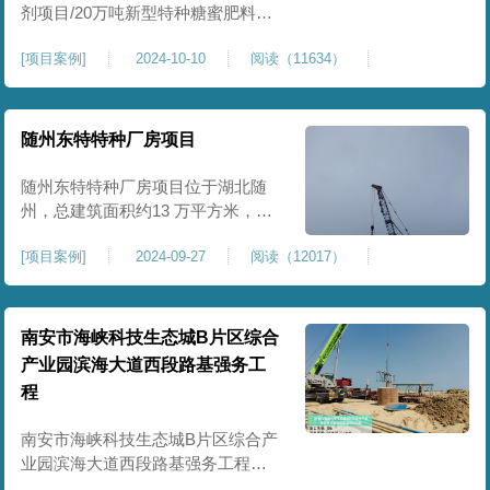
剂项目/20万吨新型特种糖蜜肥料项
目位于贵港市覃塘区，项目分为两
[
项目案例
]
2024-10-10
阅读（11634）
期施工，一期为10万吨新型材料农
药制剂项目施工，二期为20万吨新
型特种糖蜜肥料项目，两期项目都
采用基础承台加强夯和普通强夯施
随州东特特种厂房项目
工两种施工模式。为确保后期地基
使用要求，单独对基础承台位置地
随州东特特种厂房项目位于湖北随
基进行置换加强夯，其他区域采用
州，总建筑面积约13 万平方米，为
重型特种装备生产厂房，对地基承
[
项目案例
]
2024-09-27
阅读（12017）
载力与均匀性要求严苛。项目于
2024 年 9 月正式开工，地基处理采
用高能级强夯施工工艺，通过大吨
位重锤动力固结，全面提升场地密
南安市海峡科技生态城B片区综合
实度与承载性能，满足重载车间、
产业园滨海大道西段路基强务工
设备基础与行车轨道的长期稳定运
程
行要求。项目严格遵循强夯地基处
南安市海峡科技生态城B片区综合产
业园滨海大道西段路基强务工程位
于泉州市滨海东大道，项目土层为