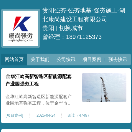
贵阳强夯-强夯地基-强夯施工-湖
北康尚建设工程有限公司
贵阳 |
切换城市
曾经理：18971125373
网站首页
关于我们
公司快讯
项目案例
强夯快讯
金华江岭高新智造区新能源配套
产业园强夯工程
金华江岭高新智造区新能源配套产
业园地基强夯工程，位于金华市江
岭高新智造区内，，属于高新产业
[
项目案例
]
2026-04-24
阅读（4749）
园区重点基建配套项目。本项目地
基强夯处理总面积40000㎡，施工范
围为新能源配套产业园核心建设地