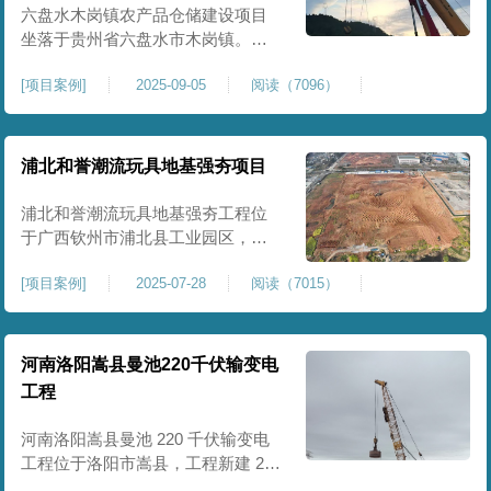
后续建（构）筑物及重型作业场地
六盘水木岗镇农产品仓储建设项目
使
坐落于贵州省六盘水市木岗镇。场
地规划新建标准化农产品仓储库
[
项目案例
]
2025-09-05
阅读（7096）
房、分拣车间、配套附属用房等设
施。项目原始场地为新建建设用
地，土层分布不均、土体松散、天
然固结程度较低，地基整体承载力
浦北和誉潮流玩具地基强夯项目
偏弱、均匀性不足。农产品仓储建
筑需长期承受货物堆放荷载，对地
浦北和誉潮流玩具地基强夯工程位
基沉降稳定性、整体密实度要求较
于广西钦州市浦北县工业园区，场
高，
地规划建设玩具生产厂房、配套办
[
项目案例
]
2025-07-28
阅读（7015）
公及生活附属设施。原始场地为新
建园区待开发地块，土体回填不
均、土质松散、固结度不足，场地
承载力与整体均匀性较差，若直接
河南洛阳嵩县曼池220千伏输变电
施工易出现地基不均匀沉降、地面
工程
开裂、墙体变形等质量问题，无法
满足工业厂房长期荷载及规范建设
河南洛阳嵩县曼池 220 千伏输变电
标
工程位于洛阳市嵩县，工程新建 220
千伏变电站。本次地基处理强夯面