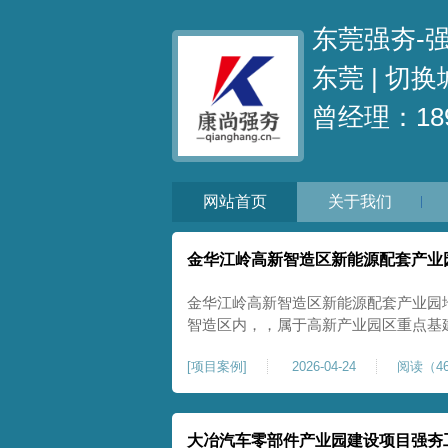
东莞强夯-
东莞 |
切换
曾经理：189
网站首页
关于我们
金华江岭高新智造区新能源配套产业
金华江岭高新智造区新能源配套产业园
智造区内，，属于高新产业园区重点基
面积40000㎡，施工范围为新能源配
[
项目案例
]
2026-04-24
阅读（46
区新建建设用地，原始场地土质松散、
载力偏弱。新能源产业园厂房及配套设
大冶汽车零部件产业园建设项目强夯