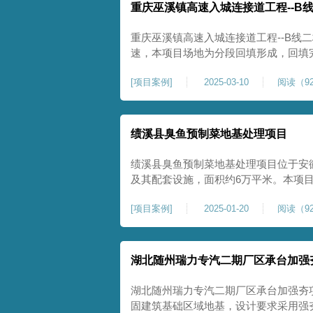
重庆巫溪镇高速入城连接道工程--B
重庆巫溪镇高速入城连接道工程--B线
速，本项目场地为分段回填形成，回填
与土方单位交叉施工能力。每标段强夯
[
项目案例
]
2025-03-10
阅读（92
一次，确认工程量，严格把控每标段施
量。在施工过程中我司严格按照设计规
绩溪县臭鱼预制菜地基处理项目
绩溪县臭鱼预制菜地基处理项目位于安
及其配套设施，面积约6万平米。本项
用大夯击能进行场地地基加固处理，我司
[
项目案例
]
2025-01-20
阅读（92
配备28m龙门架一幅辅助高能级强夯施工
2.2m的柱锤一个，柱锤接地面积更小
湖北随州瑞力专汽二期厂区承台加强
湖北随州瑞力专汽二期厂区承台加强夯
固建筑基础区域地基，设计要求采用强