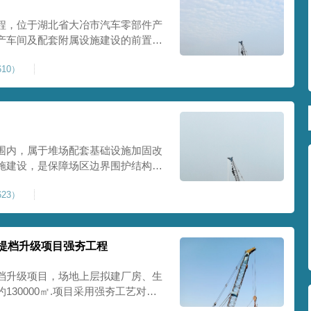
程，位于湖北省大冶市汽车零部件产
产车间及配套附属设施建设的前置基
建工业建设用地，原始场地土层松
10）
，天然地基承载力偏低。汽车零部件
降控
围内，属于堆场配套基础设施加固改
施建设，是保障场区边界围护结构稳
程，本项目强夯处理总面积20000
23）
及配套场地。原场地土层松散、回填
且堆
提档升级项目强夯工程
档升级项目，场地上层拟建厂房、生
30000㎡.项目采用强夯工艺对地
值≥100kPa、压实系数≥0.94、