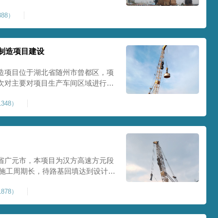
0Kpa，该项目场地周边已有建筑
88）
数较多，为确保场地临近建筑物安全
减震沟
制造项目建设
造项目位于湖北省随州市曾都区，项
次对主要对项目生产车间区域进行强
强夯后地基承载力不低于140Kpa。
348）
织设备人员进场，设备型号为
严格施工。
省广元市，本项目为汉方高速方元段
米，施工周期长，待路基回填达到设计标
叉作业。康尚强夯公司于2024年10
878）
计施工。