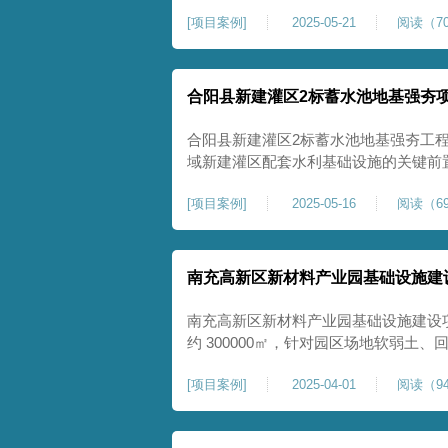
隙发育、塌陷沉降等隐患，采用强夯工
[
项目案例
]
2025-05-21
阅读（70
险，提升场地整体稳定性与承载力，彻
灾害治理与土地安全利用。
合阳县新建灌区2标蓄水池地基强夯
合阳县新建灌区2标蓄水池地基强夯工
域新建灌区配套水利基础设施的关键前
水配套建设，为后续蓄水池主体施工筑
[
项目案例
]
2025-05-16
阅读（69
稳定运行。本工程核心施工内容为蓄水
工面积25000㎡，施工完成后场地上部
南充高新区新材料产业园基础设施建
南充高新区新材料产业园基础设施建设
约 300000㎡，针对园区场地软弱土
固，深层加固地基、提升承载力、严控
[
项目案例
]
2025-04-01
阅读（94
筑牢基础。本项目施工作业面积大，我
干个区段，分区分段施工，投入强夯设