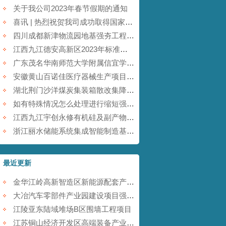
关于我公司2023年春节假期的通知
喜讯 | 热烈祝贺我司成功取得国家商标注册证书！
四川成都新津物流园地基强夯工程【康尚强夯建设】
江西九江德安高新区2023年标准厂房及配套基础设施建设项目【康尚强夯建设】
广东茂名华南师范大学附属信宜学校强夯地基项目【康尚强夯建设】
安徽黄山百诺佳医疗器械生产项目(一期)地基强夯工程【康尚强夯建设】
湖北荆门沙洋煤炭集装箱散改集降水强夯项目【康尚强夯建设】
如有特殊情况怎么处理进行缩短强夯施工的工期
江西九江宇创永修有机硅及副产物综合利用项目强夯工程【康尚强夯建设】
浙江丽水储能系统集成智能制造基地项目强夯工程【康尚强夯建设】
最近更新
金华江岭高新智造区新能源配套产业园强夯工程
大冶汽车零部件产业园建设项目强夯工程
江陵亚东陆域堆场B区围墙工程项目
江苏铜山经济开发区高端装备产业园提档升级项目强夯工程