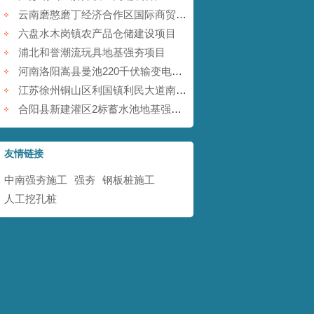
云南磨憨磨丁经济合作区国际商贸围网区基础设施建设项目
六盘水木岗镇农产品仓储建设项目
浦北和誉潮流玩具地基强夯项目
河南洛阳嵩县曼池220千伏输变电工程
江苏徐州铜山区利国镇利民大道南地块铁矿采空塌陷防治工程
合阳县新建灌区2标蓄水池地基强夯项目
友情链接
中南强夯施工
强夯
钢板桩施工
人工挖孔桩