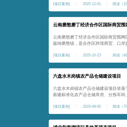
[
项目案例
]
2025-12-01
阅读（10
压缩模量≥5MPa，工程实施后将有效
均匀沉降隐患，为园区高端装备产业项
云南磨憨磨丁经济合作区国际商贸围
云南磨憨磨丁经济合作区国际商贸围网
版纳磨憨镇，是合作区跨境商贸、口岸
程。项目建设内容主要为场地地基处理，
[
项目案例
]
2025-10-23
阅读（69
夯加固施工工艺，通过全场地强夯提升
围网区后续建（构）筑物及重型作业场
六盘水木岗镇农产品仓储建设项目
六盘水木岗镇农产品仓储建设项目坐落
新建标准化农产品仓储库房、分拣车间
地为新建建设用地，土层分布不均、土
[
项目案例
]
2025-09-05
阅读（70
体承载力偏弱、均匀性不足。农产品仓
地基沉降稳定性、整体密实度要求较高