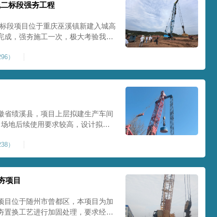
线二标段强夯工程
二标段项目位于重庆巫溪镇新建入城高
完成，强夯施工一次，极大考验我司
施工完成，现场工程师组织三方验收
96）
工区域的施工质量，确保工程整体质
范
徽省绩溪县，项目上层拟建生产车间
目场地后续使用要求较高，设计拟采
配备FW5000A大型强夯机一台，并
38）
，配备85T，直径为2m，高度为
，强夯穿透
夯项目
项目位于随州市曾都区，本项目为加
夯置换工艺进行加固处理，要求经处