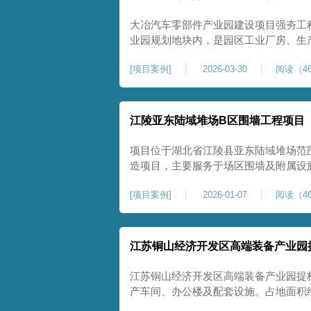
大冶汽车零部件产业园建设项目强夯工
业园规划地块内，是园区工业厂房、生
础性地基处理工程。项目场地为园区新
[
项目案例
]
2026-03-30
阅读（46
散、土质均匀性较差、土体固结度不足
生产厂房对地基平整度、整体刚度、沉
江陵亚东陆域堆场B区围墙工程项目
项目位于湖北省江陵县亚东陆域堆场范
造项目，主要服务于场区围墙及附属设
定、提升场地整体建设标准的前置关键工
[
项目案例
]
2026-01-07
阅读（46
㎡，施工范围为陆域堆场B区围墙沿线
不均、固结程度差，地基承载力较低，
江苏铜山经济开发区高端装备产业园
江苏铜山经济开发区高端装备产业园提
产车间、办公楼及配套设施。占地面积约1
基进行加固处理，确保处理后地基承载力特征