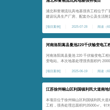
浦北和誉潮流玩具地基强夯项目
浦北和誉潮流玩具地基强夯工程位于广
建设玩具生产厂房、配套办公及生活附
地块，土体回填不均、土质松散、固结
[
项目案例
]
2025-07-28
阅读（69
差，若直接施工易出现地基不均匀沉降
无法满足工业厂房长期荷载及规范建设
河南洛阳嵩县曼池220千伏输变电工
河南洛阳嵩县曼池 220 千伏输变电工程
变电站。本次地基处理强夯面积约 200
善场地工程地质条件，有效提高地基承
[
项目案例
]
2025-06-19
阅读（69
各类构支架、电气设备及配套设施建设
施，投运后优化区域电网布局，增强当
江苏徐州铜山区利国镇利民大道南地
本项目位于徐州铜山区利国镇利民大道
工程，强夯处理总面积约35000㎡。