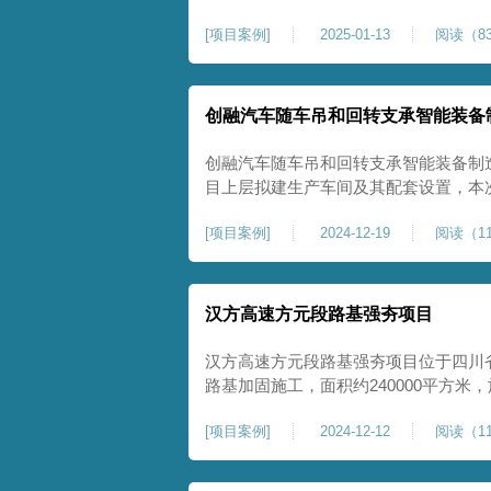
理深度不小于8米，地基承载力不小于18
[
项目案例
]
2025-01-13
阅读（83
物，且本项目采用夯击能较大，夯击次
性，我司在临近建筑物的场地界限开挖
创融汽车随车吊和回转支承智能装备
创融汽车随车吊和回转支承智能装备制
目上层拟建生产车间及其配套设置，本
夯施工，面积约为20000平方米，要求经
[
项目案例
]
2024-12-19
阅读（11
康尚强夯公司于2024年12月15日组
ZRYG3500C，施工作业人员按照设计
汉方高速方元段路基强夯项目
汉方高速方元段路基强夯项目位于四川
路基加固施工，面积约240000平方
高后，强夯施工一次。我司于土方单位交
[
项目案例
]
2024-12-12
阅读（11
月20日安排设备人员进场，按照图纸设