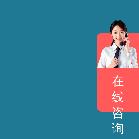
在
线
咨
询