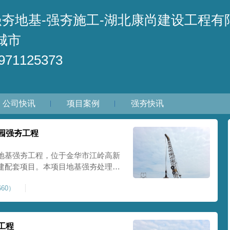
强夯地基-强夯施工-湖北康尚建设工程有
城市
71125373
公司快讯
项目案例
强夯快讯
园强夯工程
地基强夯工程，位于金华市江岭高新
建配套项目。本项目地基强夯处理总
套产业园核心建设地块。项目场地为园
60）
土层固结不均匀、孔隙较大、地基承
施对
工程