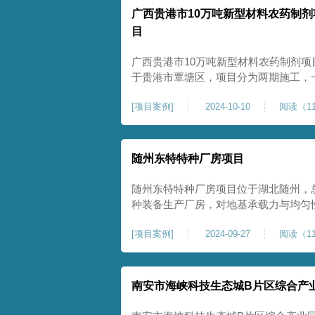
广西贵港市10万吨新型材料农药制剂
目
广西贵港市10万吨新型材料农药制剂项
于贵港市覃塘区，项目分为两期施工，
施工，二期为20万吨新型特种糖蜜肥
[
项目案例
]
2024-10-10
阅读（11
夯和普通强夯施工两种施工模式。为确
台位置地基进行置换加强夯，其他区域
随州东特特种厂房项目
随州东特特种厂房项目位于湖北随州，总
种装备生产厂房，对地基承载力与均匀性要
式开工，地基处理采用高能级强夯施工
[
项目案例
]
2024-09-27
阅读（11
面提升场地密实度与承载性能，满足重
稳定运行要求。项目严格遵循强夯地基
南安市海峡科技生态城B片区综合产