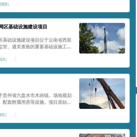
369）
提升场地整体承载力与均匀性，消除不
目
网区基础设施建设项目
区基础设施建设项目位于云南省西双
监管、通关查验的重要基础设施工
处理总面积约 5 万平方米，采用强
14）
地基承载力、消除不均匀沉降，满足
地使
于贵州省六盘水市木岗镇。场地规划
、配套附属用房等设施。项目原始场
体松散、天然固结程度较低，地基整
01）
储建筑需长期承受货物堆放荷载，对
，