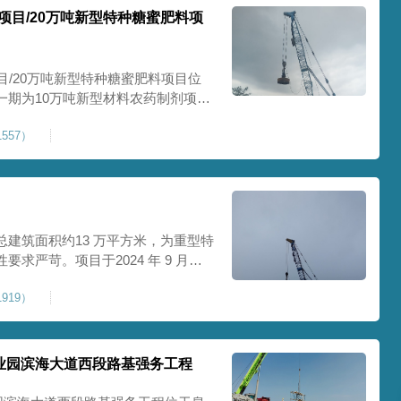
项目/20万吨新型特种糖蜜肥料项
目/20万吨新型特种糖蜜肥料项目位
一期为10万吨新型材料农药制剂项目
料项目，两期项目都采用基础承台加强
557）
保后期地基使用要求，单独对基础承
采用
建筑面积约13 万平方米，为重型特
求严苛。项目于2024 年 9 月正
工艺，通过大吨位重锤动力固结，全
919）
载车间、设备基础与行车轨道的长期
处
业园滨海大道西段路基强务工程