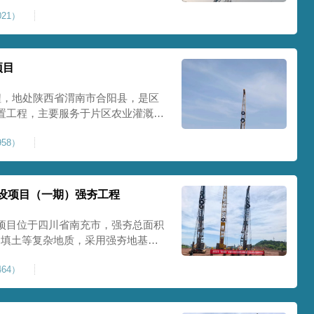
艺加固场地地基，消除采空地质风
21）
底改善地块建设条件，实现矿区地质
项目
程，地处陕西省渭南市合阳县，是区
置工程，主要服务于片区农业灌溉蓄
牢地基基础，保障灌区水利设施长期
58）
池场地地基强夯加固处理，总强夯施
将新
设项目（一期）强夯工程
项目位于四川省南充市，强夯总面积
、回填土等复杂地质，采用强夯地基加
工后沉降，为厂房、道路及配套设施
64）
司将整个场地施工区域合理划分为若
备3