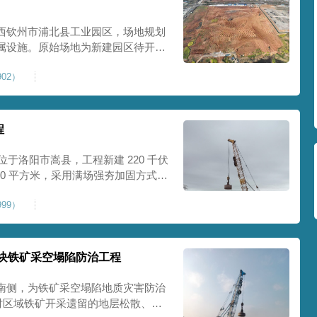
西钦州市浦北县工业园区，场地规划
属设施。原始场地为新建园区待开发
度不足，场地承载力与整体均匀性较
02）
、地面开裂、墙体变形等质量问题，
标
程
位于洛阳市嵩县，工程新建 220 千伏
00 平方米，采用满场强夯加固方式改
载力、控制不均匀沉降，满足变电站
99）
标准。本项目是嵩县重要电力基础设
块铁矿采空塌陷防治工程
南侧，为铁矿采空塌陷地质灾害防治
针对区域铁矿开采遗留的地层松散、裂