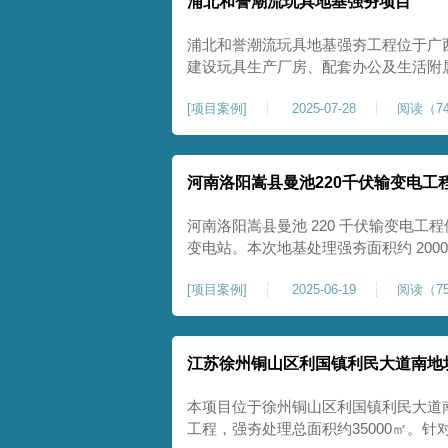
浦北和誉潮流玩具地基强夯项目
浦北和誉潮流玩具地基强夯工程位于广
建设玩具生产厂房、配套办公及生活附
地块，土体回填不均、土质松散、固结
[
项目案例
]
2025-07-28
阅读（74
差，若直接施工易出现地基不均匀沉降
无法满足工业厂房长期荷载及规范建设
河南洛阳嵩县曼池220千伏输变电工
河南洛阳嵩县曼池 220 千伏输变电工程
变电站。本次地基处理强夯面积约 200
善场地工程地质条件，有效提高地基承
[
项目案例
]
2025-06-19
阅读（75
各类构支架、电气设备及配套设施建设
施，投运后优化区域电网布局，增强当
江苏徐州铜山区利国镇利民大道南地
本项目位于徐州铜山区利国镇利民大道
工程，强夯处理总面积约35000㎡。