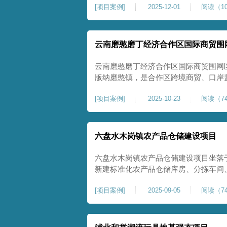
[
项目案例
]
2025-12-01
阅读（10
压缩模量≥5MPa，工程实施后将有效
均匀沉降隐患，为园区高端装备产业项
云南磨憨磨丁经济合作区国际商贸围
云南磨憨磨丁经济合作区国际商贸围网
版纳磨憨镇，是合作区跨境商贸、口岸
程。项目建设内容主要为场地地基处理，
[
项目案例
]
2025-10-23
阅读（74
夯加固施工工艺，通过全场地强夯提升
围网区后续建（构）筑物及重型作业场
六盘水木岗镇农产品仓储建设项目
六盘水木岗镇农产品仓储建设项目坐落
新建标准化农产品仓储库房、分拣车间
地为新建建设用地，土层分布不均、土
[
项目案例
]
2025-09-05
阅读（74
体承载力偏弱、均匀性不足。农产品仓
地基沉降稳定性、整体密实度要求较高