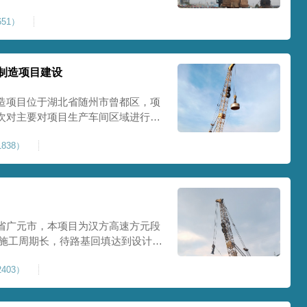
0Kpa，该项目场地周边已有建筑
51）
数较多，为确保场地临近建筑物安全
减震沟
制造项目建设
造项目位于湖北省随州市曾都区，项
次对主要对项目生产车间区域进行强
强夯后地基承载力不低于140Kpa。
838）
织设备人员进场，设备型号为
严格施工。
省广元市，本项目为汉方高速方元段
米，施工周期长，待路基回填达到设计标
叉作业。康尚强夯公司于2024年10
403）
计施工。