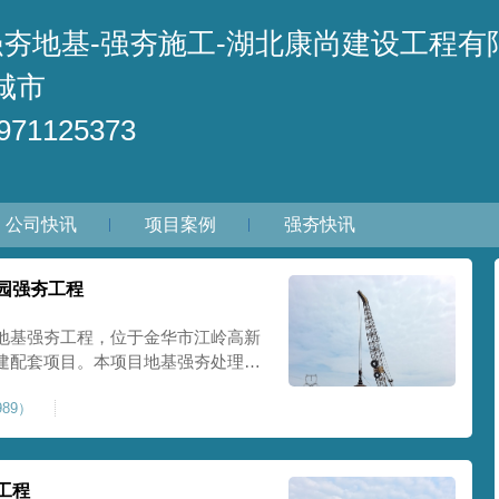
强夯地基-强夯施工-湖北康尚建设工程有
城市
71125373
公司快讯
项目案例
强夯快讯
园强夯工程
地基强夯工程，位于金华市江岭高新
建配套项目。本项目地基强夯处理总
套产业园核心建设地块。项目场地为园
89）
土层固结不均匀、孔隙较大、地基承
施对
工程