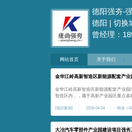
德阳强夯-
德阳 |
切换
曾经理：189
网站首页
关于我们
金华江岭高新智造区新能源配套产业
金华江岭高新智造区新能源配套产业园
智造区内，，属于高新产业园区重点基
面积40000㎡，施工范围为新能源配
[
项目案例
]
2026-04-24
阅读（49
区新建建设用地，原始场地土质松散、
载力偏弱。新能源产业园厂房及配套设
大冶汽车零部件产业园建设项目强夯