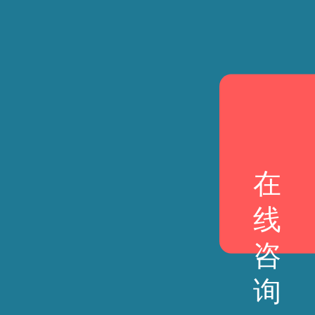
在
线
咨
询