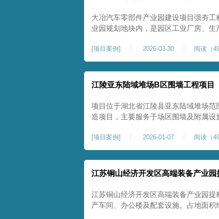
大冶汽车零部件产业园建设项目强夯工
业园规划地块内，是园区工业厂房、生
础性地基处理工程。项目场地为园区新
[
项目案例
]
2026-03-30
阅读（49
散、土质均匀性较差、土体固结度不足
生产厂房对地基平整度、整体刚度、沉
江陵亚东陆域堆场B区围墙工程项目
项目位于湖北省江陵县亚东陆域堆场范
造项目，主要服务于场区围墙及附属设
定、提升场地整体建设标准的前置关键工
[
项目案例
]
2026-01-07
阅读（49
㎡，施工范围为陆域堆场B区围墙沿线
不均、固结程度差，地基承载力较低，
江苏铜山经济开发区高端装备产业园
江苏铜山经济开发区高端装备产业园提
产车间、办公楼及配套设施。占地面积约1
基进行加固处理，确保处理后地基承载力特征