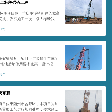
线二标段强夯工程
二标段项目位于重庆巫溪镇新建入城高
完成，强夯施工一次，极大考验我司
施工完成，现场工程师组织三方验收
12）
工区域的施工质量，确保工程整体质
范
徽省绩溪县，项目上层拟建生产车间
目场地后续使用要求较高，设计拟采
配备FW5000A大型强夯机一台，并
87）
，配备85T，直径为2m，高度为
，强夯穿透
夯项目
项目位于随州市曾都区，本项目为加
夯置换工艺进行加固处理，要求经处