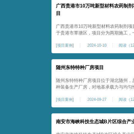
广西贵港市10万吨新型材料农药制剂
目
广西贵港市10万吨新型材料农药制剂项
于贵港市覃塘区，项目分为两期施工，
施工，二期为20万吨新型特种糖蜜肥
[
项目案例
]
2024-10-10
阅读（12
夯和普通强夯施工两种施工模式。为确
台位置地基进行置换加强夯，其他区域
随州东特特种厂房项目
随州东特特种厂房项目位于湖北随州，总
种装备生产厂房，对地基承载力与均匀性要
式开工，地基处理采用高能级强夯施工
[
项目案例
]
2024-09-27
阅读（12
面提升场地密实度与承载性能，满足重
稳定运行要求。项目严格遵循强夯地基
南安市海峡科技生态城B片区综合产