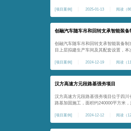
理深度不小于8米，地基承载力不小于18
[
项目案例
]
2025-01-13
阅读（86
物，且本项目采用夯击能较大，夯击次
性，我司在临近建筑物的场地界限开挖
创融汽车随车吊和回转支承智能装备
创融汽车随车吊和回转支承智能装备制
目上层拟建生产车间及其配套设置，本
夯施工，面积约为20000平方米，要求经
[
项目案例
]
2024-12-19
阅读（11
康尚强夯公司于2024年12月15日组
ZRYG3500C，施工作业人员按照设计
汉方高速方元段路基强夯项目
汉方高速方元段路基强夯项目位于四川
路基加固施工，面积约240000平方
高后，强夯施工一次。我司于土方单位交
[
项目案例
]
2024-12-12
阅读（12
月20日安排设备人员进场，按照图纸设