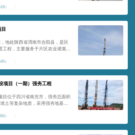
艺加固场地地基，消除采空地质风
16）
底改善地块建设条件，实现矿区地质
项目
程，地处陕西省渭南市合阳县，是区
置工程，主要服务于片区农业灌溉蓄
牢地基基础，保障灌区水利设施长期
45）
池场地地基强夯加固处理，总强夯施
将新
设项目（一期）强夯工程
项目位于四川省南充市，强夯总面积
、回填土等复杂地质，采用强夯地基加
工后沉降，为厂房、道路及配套设施
56）
司将整个场地施工区域合理划分为若
备3