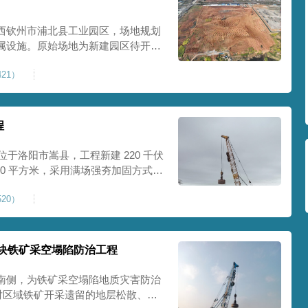
西钦州市浦北县工业园区，场地规划
属设施。原始场地为新建园区待开发
度不足，场地承载力与整体均匀性较
21）
、地面开裂、墙体变形等质量问题，
标
程
位于洛阳市嵩县，工程新建 220 千伏
00 平方米，采用满场强夯加固方式改
载力、控制不均匀沉降，满足变电站
20）
标准。本项目是嵩县重要电力基础设
块铁矿采空塌陷防治工程
南侧，为铁矿采空塌陷地质灾害防治
针对区域铁矿开采遗留的地层松散、裂