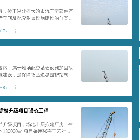
程，位于湖北省大冶市汽车零部件产
产车间及配套附属设施建设的前置基
建工业建设用地，原始场地土层松
17）
，天然地基承载力偏低。汽车零部件
降控
围内，属于堆场配套基础设施加固改
施建设，是保障场区边界围护结构稳
程，本项目强夯处理总面积20000
48）
及配套场地。原场地土层松散、回填
且堆
提档升级项目强夯工程
档升级项目，场地上层拟建厂房、生
30000㎡.项目采用强夯工艺对地
值≥100kPa、压实系数≥0.94、