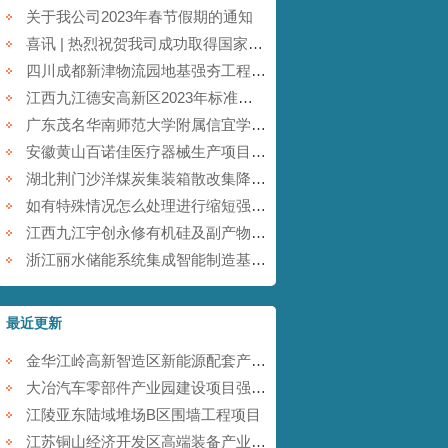
关于我公司2023年春节假期的通知
喜讯 | 热烈祝贺我司成功取得国家商标注册证书！
四川成都新津物流园地基强夯工程【康尚强夯建设】
江西九江德安高新区2023年标准厂房及配套基础设施建设项目【康尚强夯建设】
广东茂名华南师范大学附属信宜学校强夯地基项目【康尚强夯建设】
安徽黄山百诺佳医疗器械生产项目(一期)地基强夯工程【康尚强夯建设】
湖北荆门沙洋煤炭集装箱散改集降水强夯项目【康尚强夯建设】
如有特殊情况怎么处理进行缩短强夯施工的工期
江西九江宇创永修有机硅及副产物综合利用项目强夯工程【康尚强夯建设】
浙江丽水储能系统集成智能制造基地项目强夯工程【康尚强夯建设】
最近更新
金华江岭高新智造区新能源配套产业园强夯工程
大冶汽车零部件产业园建设项目强夯工程
江陵亚东陆域堆场B区围墙工程项目
江苏铜山经济开发区高端装备产业园提档升级项目强夯工程