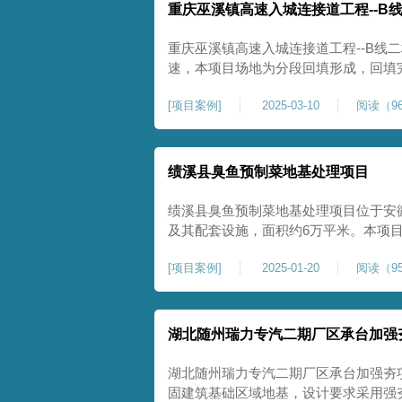
重庆巫溪镇高速入城连接道工程--B
重庆巫溪镇高速入城连接道工程--B线
速，本项目场地为分段回填形成，回填
与土方单位交叉施工能力。每标段强夯
[
项目案例
]
2025-03-10
阅读（96
一次，确认工程量，严格把控每标段施
量。在施工过程中我司严格按照设计规
绩溪县臭鱼预制菜地基处理项目
绩溪县臭鱼预制菜地基处理项目位于安
及其配套设施，面积约6万平米。本项
用大夯击能进行场地地基加固处理，我司
[
项目案例
]
2025-01-20
阅读（95
配备28m龙门架一幅辅助高能级强夯施工
2.2m的柱锤一个，柱锤接地面积更小
湖北随州瑞力专汽二期厂区承台加强
湖北随州瑞力专汽二期厂区承台加强夯
固建筑基础区域地基，设计要求采用强