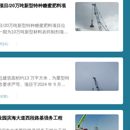
项目/20万吨新型特种糖蜜肥料项
目/20万吨新型特种糖蜜肥料项目位
一期为10万吨新型材料农药制剂项目
料项目，两期项目都采用基础承台加强
014）
保后期地基使用要求，单独对基础承
采用
建筑面积约13 万平方米，为重型特
求严苛。项目于2024 年 9 月正
工艺，通过大吨位重锤动力固结，全
438）
载车间、设备基础与行车轨道的长期
处
业园滨海大道西段路基强务工程