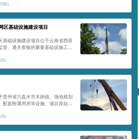
780）
提升场地整体承载力与均匀性，消除不
目
网区基础设施建设项目
区基础设施建设项目位于云南省西双
监管、通关查验的重要基础设施工
处理总面积约 5 万平方米，采用强
26）
地基承载力、消除不均匀沉降，满足
地使
于贵州省六盘水市木岗镇。场地规划
、配套附属用房等设施。项目原始场
体松散、天然固结程度较低，地基整
78）
储建筑需长期承受货物堆放荷载，对
，