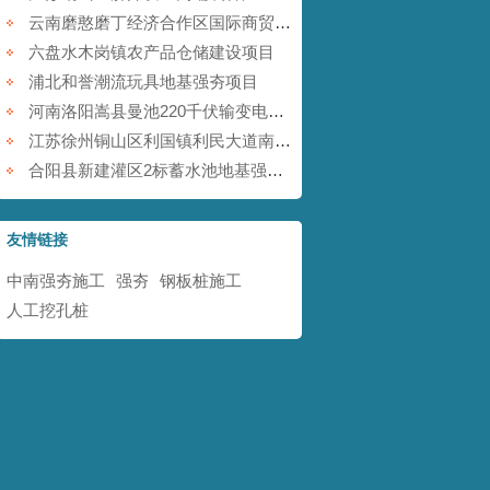
云南磨憨磨丁经济合作区国际商贸围网区基础设施建设项目
六盘水木岗镇农产品仓储建设项目
浦北和誉潮流玩具地基强夯项目
河南洛阳嵩县曼池220千伏输变电工程
江苏徐州铜山区利国镇利民大道南地块铁矿采空塌陷防治工程
合阳县新建灌区2标蓄水池地基强夯项目
友情链接
中南强夯施工
强夯
钢板桩施工
人工挖孔桩