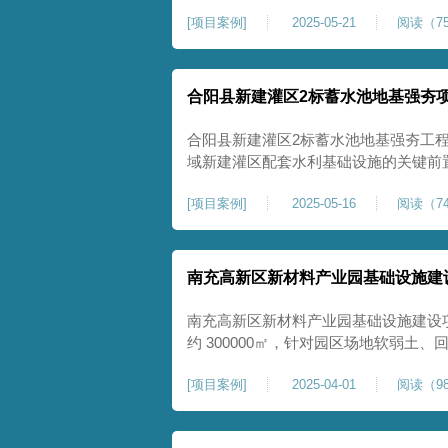
隙发育、塌陷沉降等隐患，采用强夯工
[
项目案例
]
2025-05-21
阅读（75
险，提升场地整体稳定性与承载力，彻
灾害治理与土地安全利用。
合阳县新建灌区2标蓄水池地基强夯
合阳县新建灌区2标蓄水池地基强夯工
域新建灌区配套水利基础设施的关键前
水配套建设，为后续蓄水池主体施工筑
[
项目案例
]
2025-05-16
阅读（74
稳定运行。本工程核心施工内容为蓄水
工面积25000㎡，施工完成后场地上部
南充高新区新材料产业园基础设施建
南充高新区新材料产业园基础设施建设
约 300000㎡，针对园区场地软弱土
固，深层加固地基、提升承载力、严控
[
项目案例
]
2025-04-01
阅读（98
筑牢基础。本项目施工作业面积大，我
干个区段，分区分段施工，投入强夯设