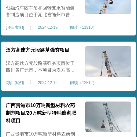
临近建筑物的场地界限开挖减震沟
创融汽车随车吊和回转支承智能装
备制造项目位于湖北省随州市曾都
区，项目上层拟建生产车间及其配
[
项目案例
]
2024-12-19
阅读（11918）
套设置，本次对主要对项目生产车
间区域进行强夯施工，面积约为
20000平方米，要求经强夯后地基承
载力不低于140Kpa。康尚强夯公司
汉方高速方元段路基强夯项目
于2024年12月15日组织设备人员进
场，设备型号为ZRYG3500C，施工
汉方高速方元段路基强夯项目位于
作业人员按照设计严格施工。
四川省广元市，本项目为汉方高速
方元段路基加固施工，面积约
[
项目案例
]
2024-12-12
阅读（12512）
240000平方米，施工周期长，待路
基回填达到设计标高后，强夯施工
一次。我司于土方单位交叉作业。
康尚强夯公司于2024年10月20日安
广西贵港市10万吨新型材料农药
排设备人员进场，按照图纸设计施
制剂项目/20万吨新型特种糖蜜肥
工。
料项目
广西贵港市10万吨新型材料农药制