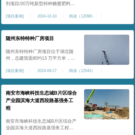
剂项目/20万吨新型特种糖蜜肥料项
目位于贵港市覃塘区，项目分为两
[
项目案例
]
2024-10-10
阅读（12098）
期施工，一期为10万吨新型材料农
药制剂项目施工，二期为20万吨新
型特种糖蜜肥料项目，两期项目都
采用基础承台加强夯和普通强夯施
随州东特特种厂房项目
工两种施工模式。为确保后期地基
使用要求，单独对基础承台位置地
随州东特特种厂房项目位于湖北随
基进行置换加强夯，其他区域采用
州，总建筑面积约13 万平方米，为
重型特种装备生产厂房，对地基承
[
项目案例
]
2024-09-27
阅读（12543）
载力与均匀性要求严苛。项目于
2024 年 9 月正式开工，地基处理采
用高能级强夯施工工艺，通过大吨
位重锤动力固结，全面提升场地密
南安市海峡科技生态城B片区综合
实度与承载性能，满足重载车间、
产业园滨海大道西段路基强务工
设备基础与行车轨道的长期稳定运
程
行要求。项目严格遵循强夯地基处
南安市海峡科技生态城B片区综合产
业园滨海大道西段路基强务工程位
于泉州市滨海东大道，项目土层为