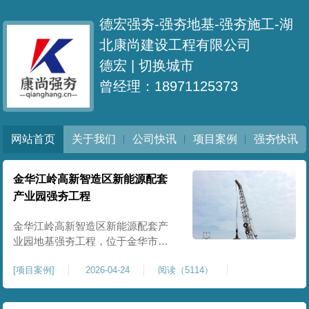
德宏强夯-强夯地基-强夯施工-湖
北康尚建设工程有限公司
德宏 |
切换城市
曾经理：18971125373
网站首页
关于我们
公司快讯
项目案例
强夯快讯
金华江岭高新智造区新能源配套
产业园强夯工程
金华江岭高新智造区新能源配套产
业园地基强夯工程，位于金华市江
岭高新智造区内，，属于高新产业
[
项目案例
]
2026-04-24
阅读（5114）
园区重点基建配套项目。本项目地
基强夯处理总面积40000㎡，施工范
围为新能源配套产业园核心建设地