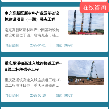
农业灌溉蓄水配套建设，为后续蓄
在线咨询
水池主体施工筑牢地基基础，保障
灌区水利设施长期稳定运行。本工
南充高新区新材料产业园基础设
程核心施工内容为蓄水池场地地基
施建设项目（一期）强夯工程
强夯加固处理，总强夯施工面积
25000㎡，施工完成后场地上部将新
南充高新区新材料产业园基础设施
建设项目位于四川省南充市，强夯
总面积约 300000㎡，针对园区场地
[
项目案例
]
2025-04-01
阅读（9926）
软弱土、回填土等复杂地质，采用
强夯地基加固，深层加固地基、提
升承载力、严控工后沉降，为厂
房、道路及配套设施筑牢基础。本
重庆巫溪镇高速入城连接道工程--
项目施工作业面积大，我司将整个
B线二标段强夯工程
场地施工区域合理划分为若干个区
段，分区分段施工，投入强夯设备3
重庆巫溪镇高速入城连接道工程--B
线二标段项目位于重庆巫溪镇新建
入城高速，本项目场地为分段回填
[
项目案例
]
2025-03-10
阅读（9693）
形成，回填完成，强夯施工一次，
极大考验我司与土方单位交叉施工
能力。每标段强夯施工完成，现场