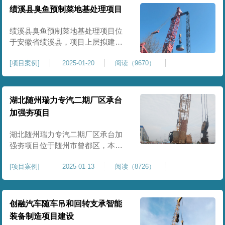
工程师组织三方验收一次，确认工
绩溪县臭鱼预制菜地基处理项目
程量，严格把控每标段施工区域的
施工质量，确保工程整体质量。在
绩溪县臭鱼预制菜地基处理项目位
施工过程中我司严格按照设计规范
于安徽省绩溪县，项目上层拟建生
产车间及其配套设施，面积约6万平
[
项目案例
]
2025-01-20
阅读（9670）
米。本项目场地后续使用要求较
高，设计拟采用大夯击能进行场地
地基加固处理，我司配备FW5000A
大型强夯机一台，并配备28m龙门架
湖北随州瑞力专汽二期厂区承台
一幅辅助高能级强夯施工，配备
加强夯项目
85T，直径为2m，高度为2.2m的柱
锤一个，柱锤接地面积更小，强夯
湖北随州瑞力专汽二期厂区承台加
穿透
强夯项目位于随州市曾都区，本项
目为加固建筑基础区域地基，设计
[
项目案例
]
2025-01-13
阅读（8726）
要求采用强夯置换工艺进行加固处
理，要求经处理深度不小于8米，地
基承载力不小于180Kpa，该项目场
地周边已有建筑物，且本项目采用
创融汽车随车吊和回转支承智能
夯击能较大，夯击次数较多，为确
装备制造项目建设
保场地临近建筑物安全性，我司在