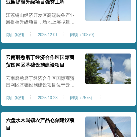
业园提档升级项目强夯工程
原场地土层松散、回填不均、固结
程度差，地基承载力较低，且堆
江苏铜山经济开发区高端装备产业
园提档升级项目，场地上层拟建厂
房、生产车间、办公楼及配套设
[
项目案例
]
2025-12-01
阅读（10870）
施。占地面积约130000㎡.项目采用
强夯工艺对地基进行加固处理，确
保处理后地基承载力特征值
≥100kPa、压实系数≥0.94、压缩模
云南磨憨磨丁经济合作区国际商
量≥5MPa，工程实施后将有效提升
贸围网区基础设施建设项目
场地整体承载力与均匀性，消除不
均匀沉降隐患，为园区高端装备产
云南磨憨磨丁经济合作区国际商贸
业项目
围网区基础设施建设项目位于云南
省西双版纳磨憨镇，是合作区跨境
[
项目案例
]
2025-10-23
阅读（7575）
商贸、口岸监管、通关查验的重要
基础设施工程。项目建设内容主要
为场地地基处理，处理总面积约 5
万平方米，采用强夯加固施工工
六盘水木岗镇农产品仓储建设项
艺，通过全场地强夯提升地基承载
目
力、消除不均匀沉降，满足围网区