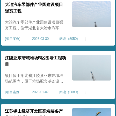
块。项目场地为园区新建建设用
大冶汽车零部件产业园建设项目
地，原始场地土质松散、土层固结
强夯工程
不均匀、孔隙较大、地基承载力偏
弱。新能源产业园厂房及配套设施
大冶汽车零部件产业园建设项目强
对
夯工程，位于湖北省大冶市汽车零
部件产业园规划地块内，是园区工
[
项目案例
]
2026-03-30
阅读（5050）
业厂房、生产车间及配套附属设施
建设的前置基础性地基处理工程。
项目场地为园区新建工业建设用
地，原始场地土层松散、土质均匀
江陵亚东陆域堆场B区围墙工程项
性较差、土体固结度不足，天然地
目
基承载力偏低。汽车零部件生产厂
房对地基平整度、整体刚度、沉降
项目位于湖北省江陵县亚东陆域堆
控
场范围内，属于堆场配套基础设施
加固改造项目，主要服务于场区围
[
项目案例
]
2026-01-07
阅读（5080）
墙及附属设施建设，是保障场区边
界围护结构稳定、提升场地整体建
设标准的前置关键工程，本项目强
夯处理总面积20000㎡，施工范围为
江苏铜山经济开发区高端装备产
陆域堆场B区围墙沿线及配套场地。