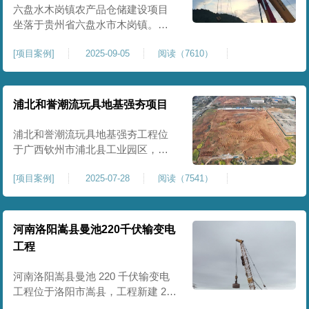
后续建（构）筑物及重型作业场地
六盘水木岗镇农产品仓储建设项目
使
坐落于贵州省六盘水市木岗镇。场
地规划新建标准化农产品仓储库
[
项目案例
]
2025-09-05
阅读（7610）
房、分拣车间、配套附属用房等设
施。项目原始场地为新建建设用
地，土层分布不均、土体松散、天
然固结程度较低，地基整体承载力
浦北和誉潮流玩具地基强夯项目
偏弱、均匀性不足。农产品仓储建
筑需长期承受货物堆放荷载，对地
浦北和誉潮流玩具地基强夯工程位
基沉降稳定性、整体密实度要求较
于广西钦州市浦北县工业园区，场
高，
地规划建设玩具生产厂房、配套办
[
项目案例
]
2025-07-28
阅读（7541）
公及生活附属设施。原始场地为新
建园区待开发地块，土体回填不
均、土质松散、固结度不足，场地
承载力与整体均匀性较差，若直接
河南洛阳嵩县曼池220千伏输变电
施工易出现地基不均匀沉降、地面
工程
开裂、墙体变形等质量问题，无法
满足工业厂房长期荷载及规范建设
河南洛阳嵩县曼池 220 千伏输变电
标
工程位于洛阳市嵩县，工程新建 220
千伏变电站。本次地基处理强夯面