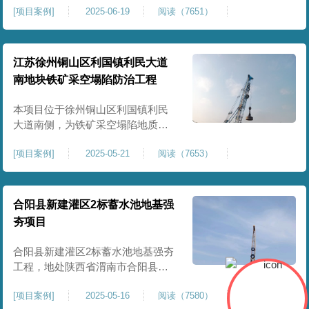
[
项目案例
]
2025-06-19
阅读（7651）
积约 20000 平方米，采用满场强夯
加固方式改善场地工程地质条件，
有效提高地基承载力、控制不均匀
沉降，满足变电站各类构支架、电
江苏徐州铜山区利国镇利民大道
气设备及配套设施建设标准。本项
南地块铁矿采空塌陷防治工程
目是嵩县重要电力基础设施，投运
后优化区域电网布局，增强当
本项目位于徐州铜山区利国镇利民
大道南侧，为铁矿采空塌陷地质灾
害防治工程，强夯处理总面积约
[
项目案例
]
2025-05-21
阅读（7653）
35000㎡。针对区域铁矿开采遗留的
地层松散、裂隙发育、塌陷沉降等
隐患，采用强夯工艺加固场地地
基，消除采空地质风险，提升场地
合阳县新建灌区2标蓄水池地基强
整体稳定性与承载力，彻底改善地
夯项目
块建设条件，实现矿区地质灾害治
理与土地安全利用。
合阳县新建灌区2标蓄水池地基强夯
工程，地处陕西省渭南市合阳县，
是区域新建灌区配套水利基础设施
[
项目案例
]
2025-05-16
阅读（7580）
的关键前置工程，主要服务于片区