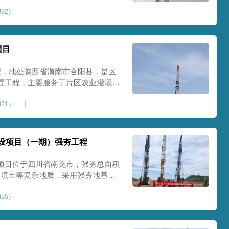
艺加固场地地基，消除采空地质风
92）
底改善地块建设条件，实现矿区地质
项目
程，地处陕西省渭南市合阳县，是区
置工程，主要服务于片区农业灌溉蓄
牢地基基础，保障灌区水利设施长期
21）
池场地地基强夯加固处理，总强夯施
将新
设项目（一期）强夯工程
项目位于四川省南充市，强夯总面积
、回填土等复杂地质，采用强夯地基加
工后沉降，为厂房、道路及配套设施
55）
司将整个场地施工区域合理划分为若
备3