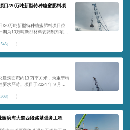
项目/20万吨新型特种糖蜜肥料项
目/20万吨新型特种糖蜜肥料项目位
一期为10万吨新型材料农药制剂项目
料项目，两期项目都采用基础承台加强
546）
保后期地基使用要求，单独对基础承
采用
建筑面积约13 万平方米，为重型特
求严苛。项目于2024 年 9 月正
工艺，通过大吨位重锤动力固结，全
908）
载车间、设备基础与行车轨道的长期
处
业园滨海大道西段路基强务工程