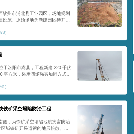
西钦州市浦北县工业园区，场地规划
属设施。原始场地为新建园区待开发
度不足，场地承载力与整体均匀性较
78）
、地面开裂、墙体变形等质量问题，
标
程
位于洛阳市嵩县，工程新建 220 千伏
00 平方米，采用满场强夯加固方式改
载力、控制不均匀沉降，满足变电站
81）
标准。本项目是嵩县重要电力基础设
块铁矿采空塌陷防治工程
南侧，为铁矿采空塌陷地质灾害防治
针对区域铁矿开采遗留的地层松散、裂