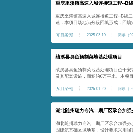
重庆巫溪镇高速入城连接道工程--B
重庆巫溪镇高速入城连接道工程--B线
速，本项目场地为分段回填形成，回填
与土方单位交叉施工能力。每标段强夯
[
项目案例
]
2025-03-10
阅读（92
一次，确认工程量，严格把控每标段施
量。在施工过程中我司严格按照设计规
绩溪县臭鱼预制菜地基处理项目
绩溪县臭鱼预制菜地基处理项目位于安
及其配套设施，面积约6万平米。本项
用大夯击能进行场地地基加固处理，我司
[
项目案例
]
2025-01-20
阅读（92
配备28m龙门架一幅辅助高能级强夯施工
2.2m的柱锤一个，柱锤接地面积更小
湖北随州瑞力专汽二期厂区承台加强
湖北随州瑞力专汽二期厂区承台加强夯
固建筑基础区域地基，设计要求采用强