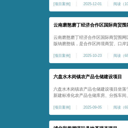
[
项目案例
]
2025-12-01
阅读（10
压缩模量≥5MPa，工程实施后将有效
均匀沉降隐患，为园区高端装备产业项
云南磨憨磨丁经济合作区国际商贸围
云南磨憨磨丁经济合作区国际商贸围网
版纳磨憨镇，是合作区跨境商贸、口岸
程。项目建设内容主要为场地地基处理，
[
项目案例
]
2025-10-23
阅读（68
夯加固施工工艺，通过全场地强夯提升
围网区后续建（构）筑物及重型作业场
六盘水木岗镇农产品仓储建设项目
六盘水木岗镇农产品仓储建设项目坐落
新建标准化农产品仓储库房、分拣车间
地为新建建设用地，土层分布不均、土
[
项目案例
]
2025-09-05
阅读（69
体承载力偏弱、均匀性不足。农产品仓
地基沉降稳定性、整体密实度要求较高