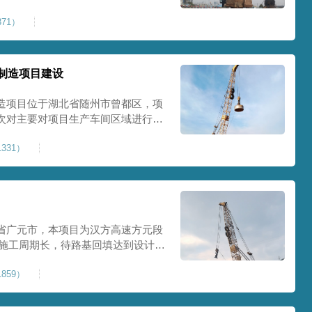
0Kpa，该项目场地周边已有建筑
71）
数较多，为确保场地临近建筑物安全
减震沟
制造项目建设
造项目位于湖北省随州市曾都区，项
次对主要对项目生产车间区域进行强
强夯后地基承载力不低于140Kpa。
331）
织设备人员进场，设备型号为
严格施工。
省广元市，本项目为汉方高速方元段
米，施工周期长，待路基回填达到设计标
叉作业。康尚强夯公司于2024年10
859）
计施工。