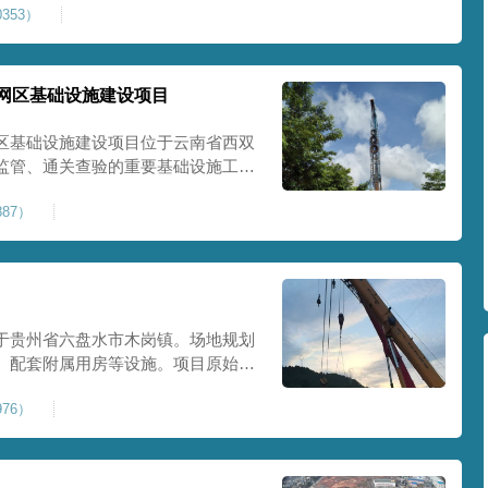
353）
提升场地整体承载力与均匀性，消除不
目
网区基础设施建设项目
区基础设施建设项目位于云南省西双
监管、通关查验的重要基础设施工
处理总面积约 5 万平方米，采用强
87）
地基承载力、消除不均匀沉降，满足
地使
于贵州省六盘水市木岗镇。场地规划
、配套附属用房等设施。项目原始场
体松散、天然固结程度较低，地基整
76）
储建筑需长期承受货物堆放荷载，对
，