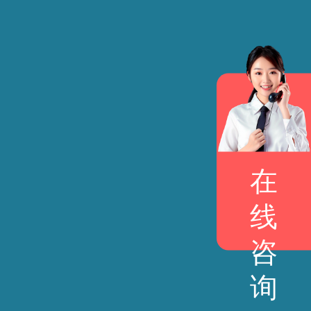
在
线
咨
询