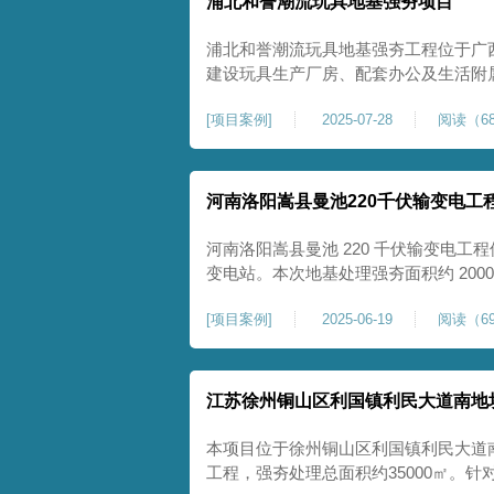
浦北和誉潮流玩具地基强夯项目
浦北和誉潮流玩具地基强夯工程位于广
建设玩具生产厂房、配套办公及生活附
地块，土体回填不均、土质松散、固结
[
项目案例
]
2025-07-28
阅读（68
差，若直接施工易出现地基不均匀沉降
无法满足工业厂房长期荷载及规范建设
河南洛阳嵩县曼池220千伏输变电工
河南洛阳嵩县曼池 220 千伏输变电工程
变电站。本次地基处理强夯面积约 200
善场地工程地质条件，有效提高地基承
[
项目案例
]
2025-06-19
阅读（69
各类构支架、电气设备及配套设施建设
施，投运后优化区域电网布局，增强当
江苏徐州铜山区利国镇利民大道南地
本项目位于徐州铜山区利国镇利民大道
工程，强夯处理总面积约35000㎡。