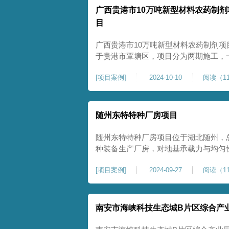
广西贵港市10万吨新型材料农药制剂
目
广西贵港市10万吨新型材料农药制剂项
于贵港市覃塘区，项目分为两期施工，
施工，二期为20万吨新型特种糖蜜肥
[
项目案例
]
2024-10-10
阅读（11
夯和普通强夯施工两种施工模式。为确
台位置地基进行置换加强夯，其他区域
随州东特特种厂房项目
随州东特特种厂房项目位于湖北随州，总
种装备生产厂房，对地基承载力与均匀性要
式开工，地基处理采用高能级强夯施工
[
项目案例
]
2024-09-27
阅读（11
面提升场地密实度与承载性能，满足重
稳定运行要求。项目严格遵循强夯地基
南安市海峡科技生态城B片区综合产