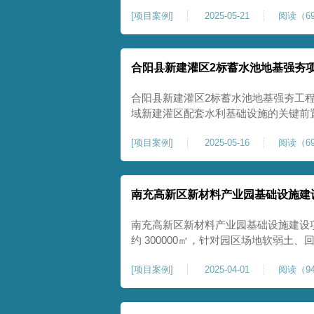
隙发育、塌陷沉降等隐患，采用强夯工
[
项目案例
]
2025-05-21
阅读（69
险，提升场地整体稳定性与承载力，彻
灾害治理与土地安全利用。
合阳县新建灌区2标蓄水池地基强夯
合阳县新建灌区2标蓄水池地基强夯工
域新建灌区配套水利基础设施的关键前
水配套建设，为后续蓄水池主体施工筑
[
项目案例
]
2025-05-16
阅读（69
稳定运行。本工程核心施工内容为蓄水
工面积25000㎡，施工完成后场地上部
南充高新区新材料产业园基础设施建
南充高新区新材料产业园基础设施建设
约 300000㎡，针对园区场地软弱土
固，深层加固地基、提升承载力、严控
[
项目案例
]
2025-04-01
阅读（94
筑牢基础。本项目施工作业面积大，我
干个区段，分区分段施工，投入强夯设