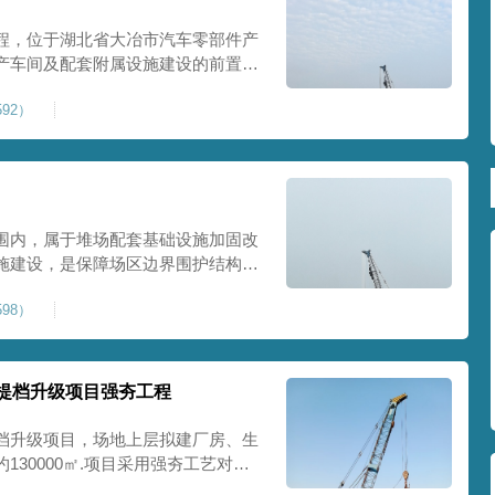
程，位于湖北省大冶市汽车零部件产
产车间及配套附属设施建设的前置基
建工业建设用地，原始场地土层松
92）
，天然地基承载力偏低。汽车零部件
降控
围内，属于堆场配套基础设施加固改
施建设，是保障场区边界围护结构稳
程，本项目强夯处理总面积20000
98）
及配套场地。原场地土层松散、回填
且堆
提档升级项目强夯工程
档升级项目，场地上层拟建厂房、生
30000㎡.项目采用强夯工艺对地
值≥100kPa、压实系数≥0.94、