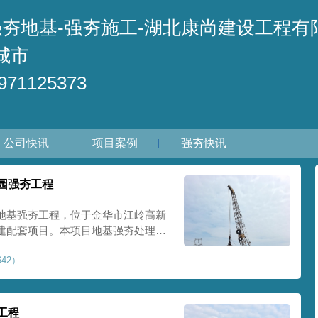
强夯地基-强夯施工-湖北康尚建设工程有
城市
71125373
公司快讯
项目案例
强夯快讯
园强夯工程
地基强夯工程，位于金华市江岭高新
建配套项目。本项目地基强夯处理总
套产业园核心建设地块。项目场地为园
42）
土层固结不均匀、孔隙较大、地基承
施对
工程