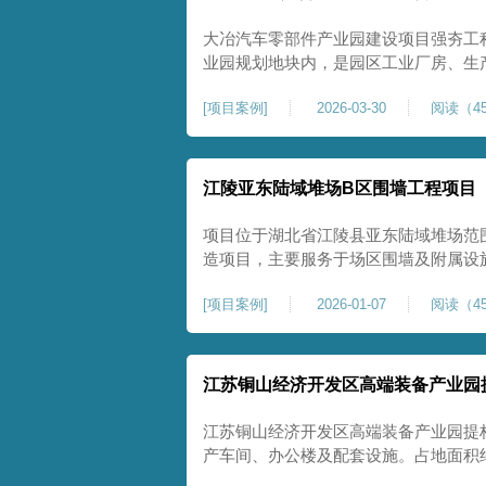
大冶汽车零部件产业园建设项目强夯工
业园规划地块内，是园区工业厂房、生
础性地基处理工程。项目场地为园区新
[
项目案例
]
2026-03-30
阅读（45
散、土质均匀性较差、土体固结度不足
生产厂房对地基平整度、整体刚度、沉
江陵亚东陆域堆场B区围墙工程项目
项目位于湖北省江陵县亚东陆域堆场范
造项目，主要服务于场区围墙及附属设
定、提升场地整体建设标准的前置关键工
[
项目案例
]
2026-01-07
阅读（45
㎡，施工范围为陆域堆场B区围墙沿线
不均、固结程度差，地基承载力较低，
江苏铜山经济开发区高端装备产业园
江苏铜山经济开发区高端装备产业园提
产车间、办公楼及配套设施。占地面积约1
基进行加固处理，确保处理后地基承载力特征