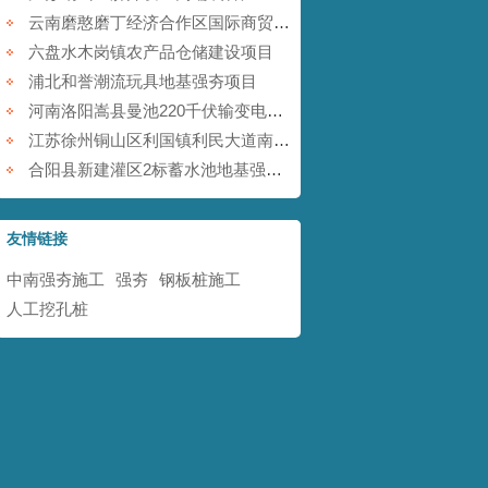
云南磨憨磨丁经济合作区国际商贸围网区基础设施建设项目
六盘水木岗镇农产品仓储建设项目
浦北和誉潮流玩具地基强夯项目
河南洛阳嵩县曼池220千伏输变电工程
江苏徐州铜山区利国镇利民大道南地块铁矿采空塌陷防治工程
合阳县新建灌区2标蓄水池地基强夯项目
友情链接
中南强夯施工
强夯
钢板桩施工
人工挖孔桩