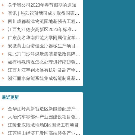
关于我公司2023年春节假期的通知
喜讯 | 热烈祝贺我司成功取得国家商标注册证书！
四川成都新津物流园地基强夯工程【康尚强夯建设】
江西九江德安高新区2023年标准厂房及配套基础设施建设项目【康尚强夯建设】
广东茂名华南师范大学附属信宜学校强夯地基项目【康尚强夯建设】
安徽黄山百诺佳医疗器械生产项目(一期)地基强夯工程【康尚强夯建设】
湖北荆门沙洋煤炭集装箱散改集降水强夯项目【康尚强夯建设】
如有特殊情况怎么处理进行缩短强夯施工的工期
江西九江宇创永修有机硅及副产物综合利用项目强夯工程【康尚强夯建设】
浙江丽水储能系统集成智能制造基地项目强夯工程【康尚强夯建设】
最近更新
金华江岭高新智造区新能源配套产业园强夯工程
大冶汽车零部件产业园建设项目强夯工程
江陵亚东陆域堆场B区围墙工程项目
江苏铜山经济开发区高端装备产业园提档升级项目强夯工程