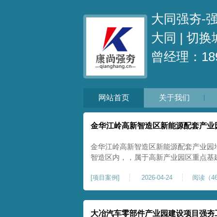
大同强夯-
大同 |
切换
曾经理：189
网站首页
关于我们
金华江岭高新智造区新能源配套产业
金华江岭高新智造区新能源配套产业园
智造区内，，属于高新产业园区重点基
面积40000㎡，施工范围为新能源配
[
项目案例
]
2026-04-24
阅读（46
区新建建设用地，原始场地土质松散、
载力偏弱。新能源产业园厂房及配套设
大冶汽车零部件产业园建设项目强夯