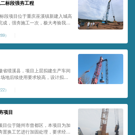
线二标段强夯工程
二标段项目位于重庆巫溪镇新建入城高
完成，强夯施工一次，极大考验我司
施工完成，现场工程师组织三方验收
89）
工区域的施工质量，确保工程整体质
范
徽省绩溪县，项目上层拟建生产车间
目场地后续使用要求较高，设计拟采
配备FW5000A大型强夯机一台，并
22）
，配备85T，直径为2m，高度为
，强夯穿透
夯项目
项目位于随州市曾都区，本项目为加
夯置换工艺进行加固处理，要求经处