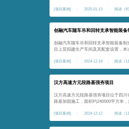
理深度不小于8米，地基承载力不小于18
[
项目案例
]
2025-01-13
阅读（83
物，且本项目采用夯击能较大，夯击次
性，我司在临近建筑物的场地界限开挖
创融汽车随车吊和回转支承智能装备
创融汽车随车吊和回转支承智能装备制
目上层拟建生产车间及其配套设置，本
夯施工，面积约为20000平方米，要求经
[
项目案例
]
2024-12-19
阅读（11
康尚强夯公司于2024年12月15日组
ZRYG3500C，施工作业人员按照设计
汉方高速方元段路基强夯项目
汉方高速方元段路基强夯项目位于四川
路基加固施工，面积约240000平方
高后，强夯施工一次。我司于土方单位交
[
项目案例
]
2024-12-12
阅读（11
月20日安排设备人员进场，按照图纸设