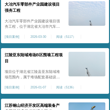
块。项目场地为园区新建建设用
大冶汽车零部件产业园建设项目
地，原始场地土质松散、土层固结
强夯工程
不均匀、孔隙较大、地基承载力偏
弱。新能源产业园厂房及配套设施
大冶汽车零部件产业园建设项目强
对
夯工程，位于湖北省大冶市汽车零
部件产业园规划地块内，是园区工
[
项目案例
]
2026-03-30
阅读（5117）
业厂房、生产车间及配套附属设施
建设的前置基础性地基处理工程。
项目场地为园区新建工业建设用
地，原始场地土层松散、土质均匀
江陵亚东陆域堆场B区围墙工程项
性较差、土体固结度不足，天然地
目
基承载力偏低。汽车零部件生产厂
房对地基平整度、整体刚度、沉降
项目位于湖北省江陵县亚东陆域堆
控
场范围内，属于堆场配套基础设施
加固改造项目，主要服务于场区围
[
项目案例
]
2026-01-07
阅读（5136）
墙及附属设施建设，是保障场区边
界围护结构稳定、提升场地整体建
设标准的前置关键工程，本项目强
夯处理总面积20000㎡，施工范围为
江苏铜山经济开发区高端装备产
陆域堆场B区围墙沿线及配套场地。