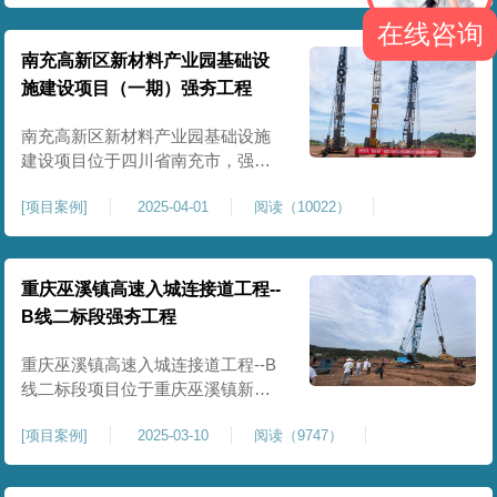
农业灌溉蓄水配套建设，为后续蓄
在线咨询
水池主体施工筑牢地基基础，保障
灌区水利设施长期稳定运行。本工
南充高新区新材料产业园基础设
程核心施工内容为蓄水池场地地基
施建设项目（一期）强夯工程
强夯加固处理，总强夯施工面积
25000㎡，施工完成后场地上部将新
南充高新区新材料产业园基础设施
建设项目位于四川省南充市，强夯
总面积约 300000㎡，针对园区场地
[
项目案例
]
2025-04-01
阅读（10022）
软弱土、回填土等复杂地质，采用
强夯地基加固，深层加固地基、提
升承载力、严控工后沉降，为厂
房、道路及配套设施筑牢基础。本
重庆巫溪镇高速入城连接道工程--
项目施工作业面积大，我司将整个
B线二标段强夯工程
场地施工区域合理划分为若干个区
段，分区分段施工，投入强夯设备3
重庆巫溪镇高速入城连接道工程--B
线二标段项目位于重庆巫溪镇新建
入城高速，本项目场地为分段回填
[
项目案例
]
2025-03-10
阅读（9747）
形成，回填完成，强夯施工一次，
极大考验我司与土方单位交叉施工
能力。每标段强夯施工完成，现场