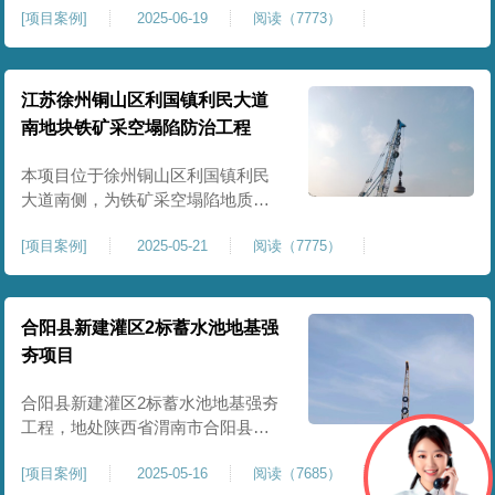
[
项目案例
]
2025-06-19
阅读（7773）
积约 20000 平方米，采用满场强夯
加固方式改善场地工程地质条件，
有效提高地基承载力、控制不均匀
沉降，满足变电站各类构支架、电
江苏徐州铜山区利国镇利民大道
气设备及配套设施建设标准。本项
南地块铁矿采空塌陷防治工程
目是嵩县重要电力基础设施，投运
后优化区域电网布局，增强当
本项目位于徐州铜山区利国镇利民
大道南侧，为铁矿采空塌陷地质灾
害防治工程，强夯处理总面积约
[
项目案例
]
2025-05-21
阅读（7775）
35000㎡。针对区域铁矿开采遗留的
地层松散、裂隙发育、塌陷沉降等
隐患，采用强夯工艺加固场地地
基，消除采空地质风险，提升场地
合阳县新建灌区2标蓄水池地基强
整体稳定性与承载力，彻底改善地
夯项目
块建设条件，实现矿区地质灾害治
理与土地安全利用。
合阳县新建灌区2标蓄水池地基强夯
工程，地处陕西省渭南市合阳县，
是区域新建灌区配套水利基础设施
[
项目案例
]
2025-05-16
阅读（7685）
的关键前置工程，主要服务于片区