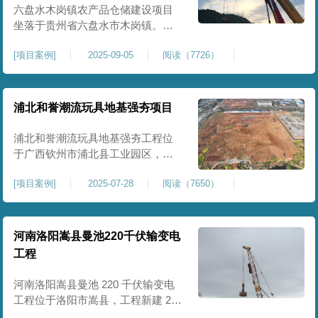
后续建（构）筑物及重型作业场地
六盘水木岗镇农产品仓储建设项目
使
坐落于贵州省六盘水市木岗镇。场
地规划新建标准化农产品仓储库
[
项目案例
]
2025-09-05
阅读（7726）
房、分拣车间、配套附属用房等设
施。项目原始场地为新建建设用
地，土层分布不均、土体松散、天
然固结程度较低，地基整体承载力
浦北和誉潮流玩具地基强夯项目
偏弱、均匀性不足。农产品仓储建
筑需长期承受货物堆放荷载，对地
浦北和誉潮流玩具地基强夯工程位
基沉降稳定性、整体密实度要求较
于广西钦州市浦北县工业园区，场
高，
地规划建设玩具生产厂房、配套办
[
项目案例
]
2025-07-28
阅读（7650）
公及生活附属设施。原始场地为新
建园区待开发地块，土体回填不
均、土质松散、固结度不足，场地
承载力与整体均匀性较差，若直接
河南洛阳嵩县曼池220千伏输变电
施工易出现地基不均匀沉降、地面
工程
开裂、墙体变形等质量问题，无法
满足工业厂房长期荷载及规范建设
河南洛阳嵩县曼池 220 千伏输变电
标
工程位于洛阳市嵩县，工程新建 220
千伏变电站。本次地基处理强夯面