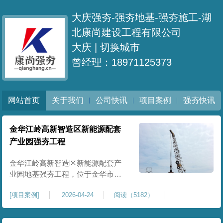
大庆强夯-强夯地基-强夯施工-湖
北康尚建设工程有限公司
大庆 |
切换城市
曾经理：18971125373
网站首页
关于我们
公司快讯
项目案例
强夯快讯
金华江岭高新智造区新能源配套
产业园强夯工程
金华江岭高新智造区新能源配套产
业园地基强夯工程，位于金华市江
岭高新智造区内，，属于高新产业
[
项目案例
]
2026-04-24
阅读（5182）
园区重点基建配套项目。本项目地
基强夯处理总面积40000㎡，施工范
围为新能源配套产业园核心建设地