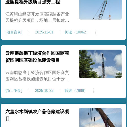
业园提档升级项目强夯工程
原场地土层松散、回填不均、固结
程度差，地基承载力较低，且堆
江苏铜山经济开发区高端装备产业
园提档升级项目，场地上层拟建厂
房、生产车间、办公楼及配套设
[
项目案例
]
2025-12-01
阅读（10962）
施。占地面积约130000㎡.项目采用
强夯工艺对地基进行加固处理，确
保处理后地基承载力特征值
≥100kPa、压实系数≥0.94、压缩模
云南磨憨磨丁经济合作区国际商
量≥5MPa，工程实施后将有效提升
贸围网区基础设施建设项目
场地整体承载力与均匀性，消除不
均匀沉降隐患，为园区高端装备产
云南磨憨磨丁经济合作区国际商贸
业项目
围网区基础设施建设项目位于云南
省西双版纳磨憨镇，是合作区跨境
[
项目案例
]
2025-10-23
阅读（7686）
商贸、口岸监管、通关查验的重要
基础设施工程。项目建设内容主要
为场地地基处理，处理总面积约 5
万平方米，采用强夯加固施工工
六盘水木岗镇农产品仓储建设项
艺，通过全场地强夯提升地基承载
目
力、消除不均匀沉降，满足围网区