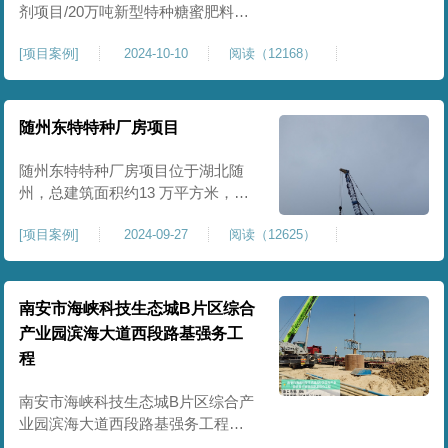
剂项目/20万吨新型特种糖蜜肥料项
目位于贵港市覃塘区，项目分为两
[
项目案例
]
2024-10-10
阅读（12168）
期施工，一期为10万吨新型材料农
药制剂项目施工，二期为20万吨新
型特种糖蜜肥料项目，两期项目都
采用基础承台加强夯和普通强夯施
随州东特特种厂房项目
工两种施工模式。为确保后期地基
使用要求，单独对基础承台位置地
随州东特特种厂房项目位于湖北随
基进行置换加强夯，其他区域采用
州，总建筑面积约13 万平方米，为
重型特种装备生产厂房，对地基承
[
项目案例
]
2024-09-27
阅读（12625）
载力与均匀性要求严苛。项目于
2024 年 9 月正式开工，地基处理采
用高能级强夯施工工艺，通过大吨
位重锤动力固结，全面提升场地密
南安市海峡科技生态城B片区综合
实度与承载性能，满足重载车间、
产业园滨海大道西段路基强务工
设备基础与行车轨道的长期稳定运
程
行要求。项目严格遵循强夯地基处
南安市海峡科技生态城B片区综合产
业园滨海大道西段路基强务工程位
于泉州市滨海东大道，项目土层为