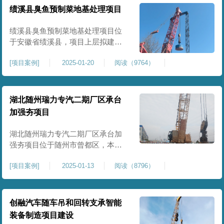
工程师组织三方验收一次，确认工
绩溪县臭鱼预制菜地基处理项目
程量，严格把控每标段施工区域的
施工质量，确保工程整体质量。在
绩溪县臭鱼预制菜地基处理项目位
施工过程中我司严格按照设计规范
于安徽省绩溪县，项目上层拟建生
产车间及其配套设施，面积约6万平
[
项目案例
]
2025-01-20
阅读（9764）
米。本项目场地后续使用要求较
高，设计拟采用大夯击能进行场地
地基加固处理，我司配备FW5000A
大型强夯机一台，并配备28m龙门架
湖北随州瑞力专汽二期厂区承台
一幅辅助高能级强夯施工，配备
加强夯项目
85T，直径为2m，高度为2.2m的柱
锤一个，柱锤接地面积更小，强夯
湖北随州瑞力专汽二期厂区承台加
穿透
强夯项目位于随州市曾都区，本项
目为加固建筑基础区域地基，设计
[
项目案例
]
2025-01-13
阅读（8796）
要求采用强夯置换工艺进行加固处
理，要求经处理深度不小于8米，地
基承载力不小于180Kpa，该项目场
地周边已有建筑物，且本项目采用
创融汽车随车吊和回转支承智能
夯击能较大，夯击次数较多，为确
装备制造项目建设
保场地临近建筑物安全性，我司在