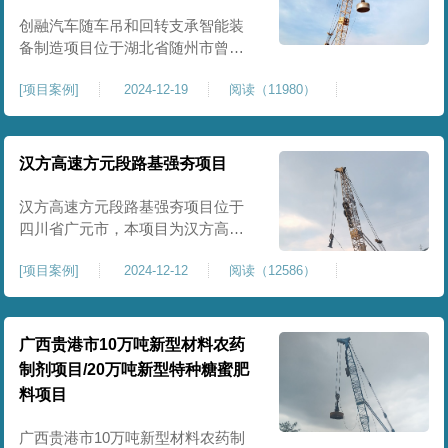
临近建筑物的场地界限开挖减震沟
创融汽车随车吊和回转支承智能装
备制造项目位于湖北省随州市曾都
区，项目上层拟建生产车间及其配
[
项目案例
]
2024-12-19
阅读（11980）
套设置，本次对主要对项目生产车
间区域进行强夯施工，面积约为
20000平方米，要求经强夯后地基承
载力不低于140Kpa。康尚强夯公司
汉方高速方元段路基强夯项目
于2024年12月15日组织设备人员进
场，设备型号为ZRYG3500C，施工
汉方高速方元段路基强夯项目位于
作业人员按照设计严格施工。
四川省广元市，本项目为汉方高速
方元段路基加固施工，面积约
[
项目案例
]
2024-12-12
阅读（12586）
240000平方米，施工周期长，待路
基回填达到设计标高后，强夯施工
一次。我司于土方单位交叉作业。
康尚强夯公司于2024年10月20日安
广西贵港市10万吨新型材料农药
排设备人员进场，按照图纸设计施
制剂项目/20万吨新型特种糖蜜肥
工。
料项目
广西贵港市10万吨新型材料农药制