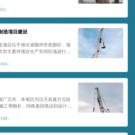
0Kpa，该项目场地周边已有建筑
52）
数较多，为确保场地临近建筑物安全
减震沟
制造项目建设
造项目位于湖北省随州市曾都区，项
次对主要对项目生产车间区域进行强
强夯后地基承载力不低于140Kpa。
654）
织设备人员进场，设备型号为
严格施工。
省广元市，本项目为汉方高速方元段
米，施工周期长，待路基回填达到设计标
叉作业。康尚强夯公司于2024年10
198）
计施工。