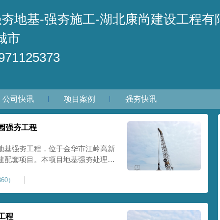
强夯地基-强夯施工-湖北康尚建设工程有
城市
71125373
公司快讯
项目案例
强夯快讯
园强夯工程
地基强夯工程，位于金华市江岭高新
建配套项目。本项目地基强夯处理总
套产业园核心建设地块。项目场地为园
60）
土层固结不均匀、孔隙较大、地基承
施对
工程