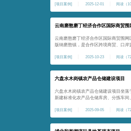
[
项目案例
]
2025-12-01
阅读（10
压缩模量≥5MPa，工程实施后将有效
均匀沉降隐患，为园区高端装备产业项
云南磨憨磨丁经济合作区国际商贸围
云南磨憨磨丁经济合作区国际商贸围网
版纳磨憨镇，是合作区跨境商贸、口岸
程。项目建设内容主要为场地地基处理，
[
项目案例
]
2025-10-23
阅读（72
夯加固施工工艺，通过全场地强夯提升
围网区后续建（构）筑物及重型作业场
六盘水木岗镇农产品仓储建设项目
六盘水木岗镇农产品仓储建设项目坐落
新建标准化农产品仓储库房、分拣车间
地为新建建设用地，土层分布不均、土
[
项目案例
]
2025-09-05
阅读（72
体承载力偏弱、均匀性不足。农产品仓
地基沉降稳定性、整体密实度要求较高