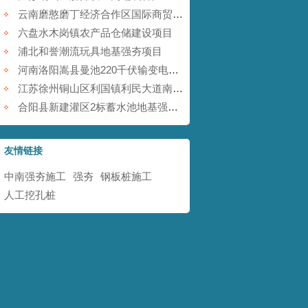
云南磨憨磨丁经济合作区国际商贸围网区基础设施建设项目
六盘水木岗镇农产品仓储建设项目
浦北和誉潮流玩具地基强夯项目
河南洛阳嵩县曼池220千伏输变电工程
江苏徐州铜山区利国镇利民大道南地块铁矿采空塌陷防治工程
合阳县新建灌区2标蓄水池地基强夯项目
友情链接
中南强夯施工
强夯
钢板桩施工
人工挖孔桩