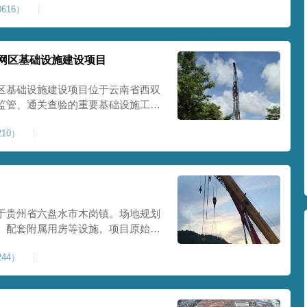
616）
提升场地整体承载力与均匀性，消除不
目
网区基础设施建设项目
区基础设施建设项目位于云南省西双
监管、通关查验的重要基础设施工
处理总面积约 5 万平方米，采用强
10）
地基承载力、消除不均匀沉降，满足
地使
于贵州省六盘水市木岗镇。场地规划
、配套附属用房等设施。项目原始场
体松散、天然固结程度较低，地基整
44）
储建筑需长期承受货物堆放荷载，对
，