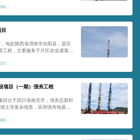
艺加固场地地基，消除采空地质风
84）
底改善地块建设条件，实现矿区地质
项目
程，地处陕西省渭南市合阳县，是区
置工程，主要服务于片区农业灌溉蓄
牢地基基础，保障灌区水利设施长期
37）
池场地地基强夯加固处理，总强夯施
将新
设项目（一期）强夯工程
项目位于四川省南充市，强夯总面积
、回填土等复杂地质，采用强夯地基加
工后沉降，为厂房、道路及配套设施
89）
司将整个场地施工区域合理划分为若
备3