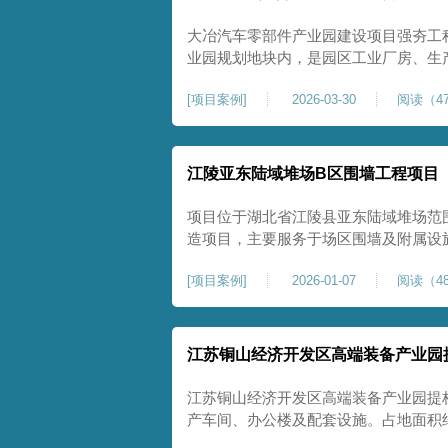
大冶汽车零部件产业园建设项目强夯工
业园规划地块内，是园区工业厂房、生
础性地基处理工程。项目场地为园区新
[
项目案例
]
2026-03-30
阅读（47
散、土质均匀性较差、土体固结度不足
生产厂房对地基平整度、整体刚度、沉
江陵亚东陆域堆场B区围墙工程项目
项目位于湖北省江陵县亚东陆域堆场范
造项目，主要服务于场区围墙及附属设
定、提升场地整体建设标准的前置关键工
[
项目案例
]
2026-01-07
阅读（48
㎡，施工范围为陆域堆场B区围墙沿线
不均、固结程度差，地基承载力较低，
江苏铜山经济开发区高端装备产业园
江苏铜山经济开发区高端装备产业园提
产车间、办公楼及配套设施。占地面积约1
基进行加固处理，确保处理后地基承载力特征