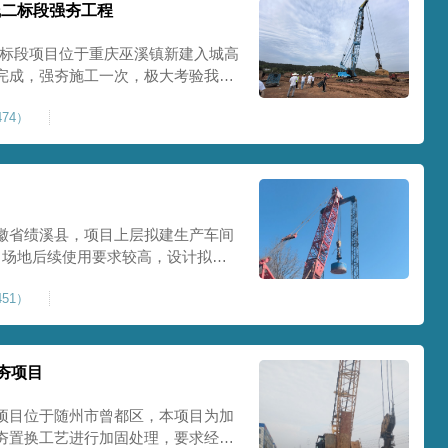
线二标段强夯工程
二标段项目位于重庆巫溪镇新建入城高
完成，强夯施工一次，极大考验我司
施工完成，现场工程师组织三方验收
74）
工区域的施工质量，确保工程整体质
范
徽省绩溪县，项目上层拟建生产车间
目场地后续使用要求较高，设计拟采
配备FW5000A大型强夯机一台，并
51）
，配备85T，直径为2m，高度为
，强夯穿透
夯项目
项目位于随州市曾都区，本项目为加
夯置换工艺进行加固处理，要求经处