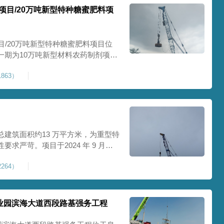
项目/20万吨新型特种糖蜜肥料项
目/20万吨新型特种糖蜜肥料项目位
一期为10万吨新型材料农药制剂项目
料项目，两期项目都采用基础承台加强
863）
保后期地基使用要求，单独对基础承
采用
建筑面积约13 万平方米，为重型特
求严苛。项目于2024 年 9 月正
工艺，通过大吨位重锤动力固结，全
264）
载车间、设备基础与行车轨道的长期
处
业园滨海大道西段路基强务工程