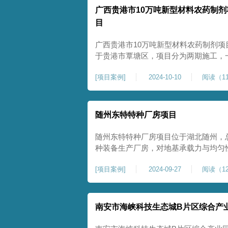
广西贵港市10万吨新型材料农药制剂
目
广西贵港市10万吨新型材料农药制剂项
于贵港市覃塘区，项目分为两期施工，
施工，二期为20万吨新型特种糖蜜肥
[
项目案例
]
2024-10-10
阅读（11
夯和普通强夯施工两种施工模式。为确
台位置地基进行置换加强夯，其他区域
随州东特特种厂房项目
随州东特特种厂房项目位于湖北随州，总
种装备生产厂房，对地基承载力与均匀性要
式开工，地基处理采用高能级强夯施工
[
项目案例
]
2024-09-27
阅读（12
面提升场地密实度与承载性能，满足重
稳定运行要求。项目严格遵循强夯地基
南安市海峡科技生态城B片区综合产