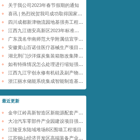
关于我公司2023年春节假期的通知
喜讯 | 热烈祝贺我司成功取得国家商标注册证书！
四川成都新津物流园地基强夯工程【康尚强夯建设】
江西九江德安高新区2023年标准厂房及配套基础设施建设项目【康尚强夯建设】
广东茂名华南师范大学附属信宜学校强夯地基项目【康尚强夯建设】
安徽黄山百诺佳医疗器械生产项目(一期)地基强夯工程【康尚强夯建设】
湖北荆门沙洋煤炭集装箱散改集降水强夯项目【康尚强夯建设】
如有特殊情况怎么处理进行缩短强夯施工的工期
江西九江宇创永修有机硅及副产物综合利用项目强夯工程【康尚强夯建设】
浙江丽水储能系统集成智能制造基地项目强夯工程【康尚强夯建设】
最近更新
金华江岭高新智造区新能源配套产业园强夯工程
大冶汽车零部件产业园建设项目强夯工程
江陵亚东陆域堆场B区围墙工程项目
江苏铜山经济开发区高端装备产业园提档升级项目强夯工程