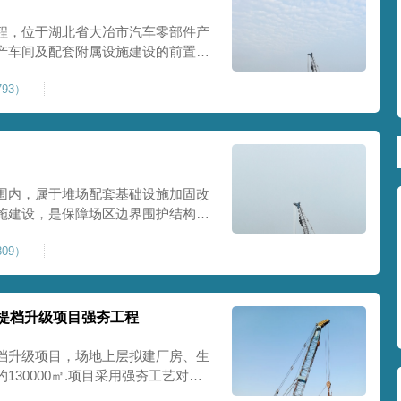
程，位于湖北省大冶市汽车零部件产
产车间及配套附属设施建设的前置基
建工业建设用地，原始场地土层松
93）
，天然地基承载力偏低。汽车零部件
降控
围内，属于堆场配套基础设施加固改
施建设，是保障场区边界围护结构稳
程，本项目强夯处理总面积20000
09）
及配套场地。原场地土层松散、回填
且堆
提档升级项目强夯工程
档升级项目，场地上层拟建厂房、生
30000㎡.项目采用强夯工艺对地
值≥100kPa、压实系数≥0.94、