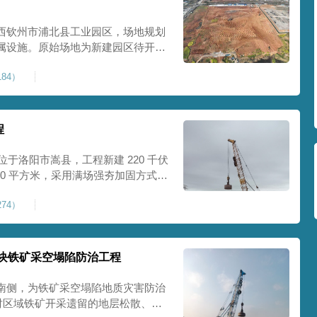
西钦州市浦北县工业园区，场地规划
属设施。原始场地为新建园区待开发
度不足，场地承载力与整体均匀性较
84）
、地面开裂、墙体变形等质量问题，
标
程
位于洛阳市嵩县，工程新建 220 千伏
00 平方米，采用满场强夯加固方式改
载力、控制不均匀沉降，满足变电站
74）
标准。本项目是嵩县重要电力基础设
块铁矿采空塌陷防治工程
南侧，为铁矿采空塌陷地质灾害防治
针对区域铁矿开采遗留的地层松散、裂