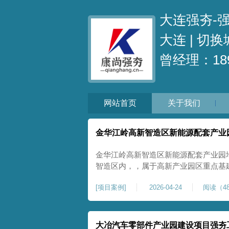
大连强夯-
大连 |
切换
曾经理：189
网站首页
关于我们
金华江岭高新智造区新能源配套产业
金华江岭高新智造区新能源配套产业园
智造区内，，属于高新产业园区重点基
面积40000㎡，施工范围为新能源配
[
项目案例
]
2026-04-24
阅读（48
区新建建设用地，原始场地土质松散、
载力偏弱。新能源产业园厂房及配套设
大冶汽车零部件产业园建设项目强夯