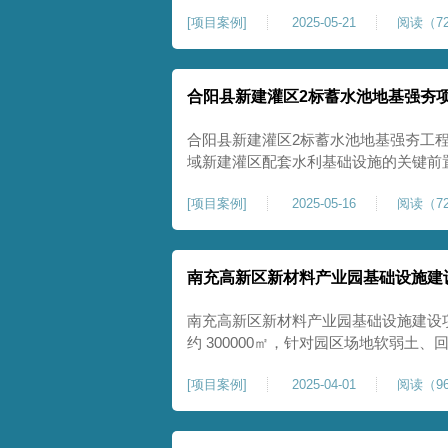
隙发育、塌陷沉降等隐患，采用强夯工
[
项目案例
]
2025-05-21
阅读（72
险，提升场地整体稳定性与承载力，彻
灾害治理与土地安全利用。
合阳县新建灌区2标蓄水池地基强夯
合阳县新建灌区2标蓄水池地基强夯工
域新建灌区配套水利基础设施的关键前
水配套建设，为后续蓄水池主体施工筑
[
项目案例
]
2025-05-16
阅读（72
稳定运行。本工程核心施工内容为蓄水
工面积25000㎡，施工完成后场地上部
南充高新区新材料产业园基础设施建
南充高新区新材料产业园基础设施建设
约 300000㎡，针对园区场地软弱土
固，深层加固地基、提升承载力、严控
[
项目案例
]
2025-04-01
阅读（96
筑牢基础。本项目施工作业面积大，我
干个区段，分区分段施工，投入强夯设