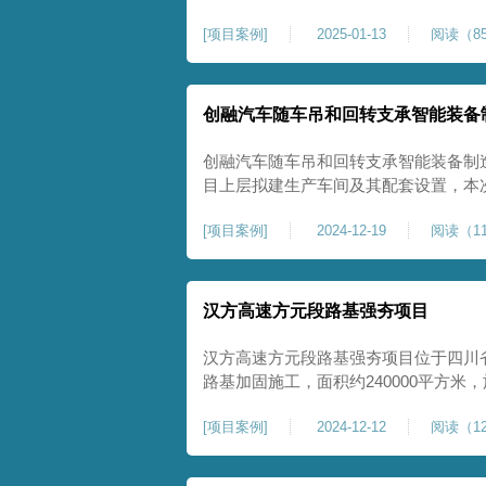
理深度不小于8米，地基承载力不小于18
[
项目案例
]
2025-01-13
阅读（85
物，且本项目采用夯击能较大，夯击次
性，我司在临近建筑物的场地界限开挖
创融汽车随车吊和回转支承智能装备
创融汽车随车吊和回转支承智能装备制
目上层拟建生产车间及其配套设置，本
夯施工，面积约为20000平方米，要求经
[
项目案例
]
2024-12-19
阅读（11
康尚强夯公司于2024年12月15日组
ZRYG3500C，施工作业人员按照设计
汉方高速方元段路基强夯项目
汉方高速方元段路基强夯项目位于四川
路基加固施工，面积约240000平方
高后，强夯施工一次。我司于土方单位交
[
项目案例
]
2024-12-12
阅读（12
月20日安排设备人员进场，按照图纸设