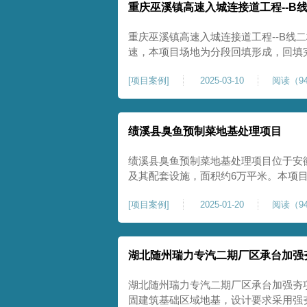
重庆巫溪镇高速入城连接道工程--B
重庆巫溪镇高速入城连接道工程--B线
速，本项目场地为分段回填形成，回填
与土方单位交叉施工能力。每标段强夯
[
项目案例
]
2025-03-10
阅读（94
一次，确认工程量，严格把控每标段施
量。在施工过程中我司严格按照设计规
绩溪县臭鱼预制菜地基处理项目
绩溪县臭鱼预制菜地基处理项目位于安
及其配套设施，面积约6万平米。本项
用大夯击能进行场地地基加固处理，我司
[
项目案例
]
2025-01-20
阅读（94
配备28m龙门架一幅辅助高能级强夯施工
2.2m的柱锤一个，柱锤接地面积更小
湖北随州瑞力专汽二期厂区承台加强
湖北随州瑞力专汽二期厂区承台加强夯
固建筑基础区域地基，设计要求采用强