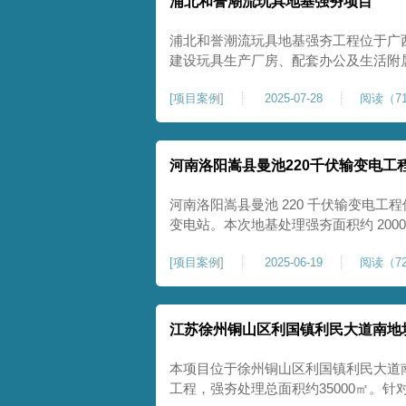
浦北和誉潮流玩具地基强夯项目
浦北和誉潮流玩具地基强夯工程位于广
建设玩具生产厂房、配套办公及生活附
地块，土体回填不均、土质松散、固结
[
项目案例
]
2025-07-28
阅读（71
差，若直接施工易出现地基不均匀沉降
无法满足工业厂房长期荷载及规范建设
河南洛阳嵩县曼池220千伏输变电工
河南洛阳嵩县曼池 220 千伏输变电工程
变电站。本次地基处理强夯面积约 200
善场地工程地质条件，有效提高地基承
[
项目案例
]
2025-06-19
阅读（72
各类构支架、电气设备及配套设施建设
施，投运后优化区域电网布局，增强当
江苏徐州铜山区利国镇利民大道南地
本项目位于徐州铜山区利国镇利民大道
工程，强夯处理总面积约35000㎡。