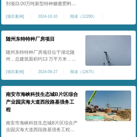
剂项目/20万吨新型特种糖蜜肥料项
目位于贵港市覃塘区，项目分为两
[
项目案例
]
2024-10-10
阅读（12200）
期施工，一期为10万吨新型材料农
药制剂项目施工，二期为20万吨新
型特种糖蜜肥料项目，两期项目都
采用基础承台加强夯和普通强夯施
随州东特特种厂房项目
工两种施工模式。为确保后期地基
使用要求，单独对基础承台位置地
随州东特特种厂房项目位于湖北随
基进行置换加强夯，其他区域采用
州，总建筑面积约13 万平方米，为
重型特种装备生产厂房，对地基承
[
项目案例
]
2024-09-27
阅读（12675）
载力与均匀性要求严苛。项目于
2024 年 9 月正式开工，地基处理采
用高能级强夯施工工艺，通过大吨
位重锤动力固结，全面提升场地密
南安市海峡科技生态城B片区综合
实度与承载性能，满足重载车间、
产业园滨海大道西段路基强务工
设备基础与行车轨道的长期稳定运
程
行要求。项目严格遵循强夯地基处
南安市海峡科技生态城B片区综合产
业园滨海大道西段路基强务工程位
于泉州市滨海东大道，项目土层为