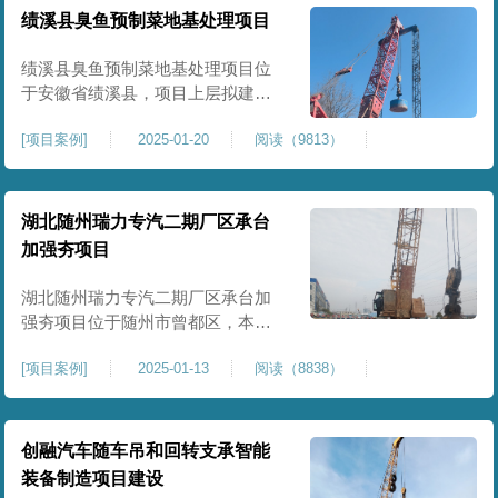
工程师组织三方验收一次，确认工
绩溪县臭鱼预制菜地基处理项目
程量，严格把控每标段施工区域的
施工质量，确保工程整体质量。在
绩溪县臭鱼预制菜地基处理项目位
施工过程中我司严格按照设计规范
于安徽省绩溪县，项目上层拟建生
产车间及其配套设施，面积约6万平
[
项目案例
]
2025-01-20
阅读（9813）
米。本项目场地后续使用要求较
高，设计拟采用大夯击能进行场地
地基加固处理，我司配备FW5000A
大型强夯机一台，并配备28m龙门架
湖北随州瑞力专汽二期厂区承台
一幅辅助高能级强夯施工，配备
加强夯项目
85T，直径为2m，高度为2.2m的柱
锤一个，柱锤接地面积更小，强夯
湖北随州瑞力专汽二期厂区承台加
穿透
强夯项目位于随州市曾都区，本项
目为加固建筑基础区域地基，设计
[
项目案例
]
2025-01-13
阅读（8838）
要求采用强夯置换工艺进行加固处
理，要求经处理深度不小于8米，地
基承载力不小于180Kpa，该项目场
地周边已有建筑物，且本项目采用
创融汽车随车吊和回转支承智能
夯击能较大，夯击次数较多，为确
装备制造项目建设
保场地临近建筑物安全性，我司在