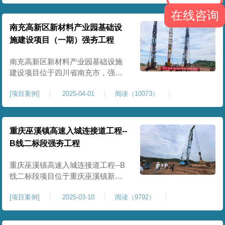
农业灌溉蓄水配套建设，为后续蓄
在线咨询
水池主体施工筑牢地基基础，保障
灌区水利设施长期稳定运行。本工
南充高新区新材料产业园基础设
程核心施工内容为蓄水池场地地基
施建设项目（一期）强夯工程
强夯加固处理，总强夯施工面积
25000㎡，施工完成后场地上部将新
南充高新区新材料产业园基础设施
建设项目位于四川省南充市，强夯
总面积约 300000㎡，针对园区场地
[
项目案例
]
2025-04-01
阅读（10073）
软弱土、回填土等复杂地质，采用
强夯地基加固，深层加固地基、提
升承载力、严控工后沉降，为厂
房、道路及配套设施筑牢基础。本
重庆巫溪镇高速入城连接道工程--
项目施工作业面积大，我司将整个
B线二标段强夯工程
场地施工区域合理划分为若干个区
段，分区分段施工，投入强夯设备3
重庆巫溪镇高速入城连接道工程--B
线二标段项目位于重庆巫溪镇新建
入城高速，本项目场地为分段回填
[
项目案例
]
2025-03-10
阅读（9792）
形成，回填完成，强夯施工一次，
极大考验我司与土方单位交叉施工
能力。每标段强夯施工完成，现场