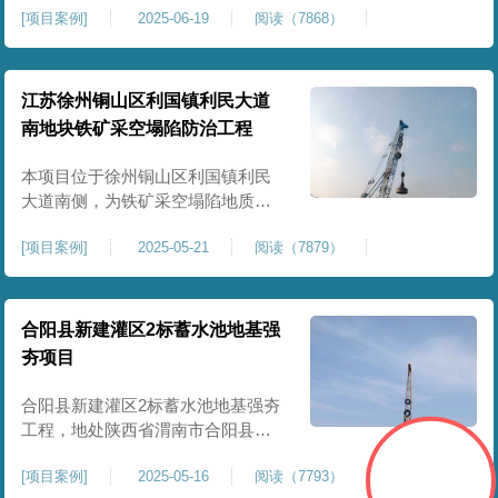
[
项目案例
]
2025-06-19
阅读（7868）
积约 20000 平方米，采用满场强夯
加固方式改善场地工程地质条件，
有效提高地基承载力、控制不均匀
沉降，满足变电站各类构支架、电
江苏徐州铜山区利国镇利民大道
气设备及配套设施建设标准。本项
南地块铁矿采空塌陷防治工程
目是嵩县重要电力基础设施，投运
后优化区域电网布局，增强当
本项目位于徐州铜山区利国镇利民
大道南侧，为铁矿采空塌陷地质灾
害防治工程，强夯处理总面积约
[
项目案例
]
2025-05-21
阅读（7879）
35000㎡。针对区域铁矿开采遗留的
地层松散、裂隙发育、塌陷沉降等
隐患，采用强夯工艺加固场地地
基，消除采空地质风险，提升场地
合阳县新建灌区2标蓄水池地基强
整体稳定性与承载力，彻底改善地
夯项目
块建设条件，实现矿区地质灾害治
理与土地安全利用。
合阳县新建灌区2标蓄水池地基强夯
工程，地处陕西省渭南市合阳县，
是区域新建灌区配套水利基础设施
[
项目案例
]
2025-05-16
阅读（7793）
的关键前置工程，主要服务于片区