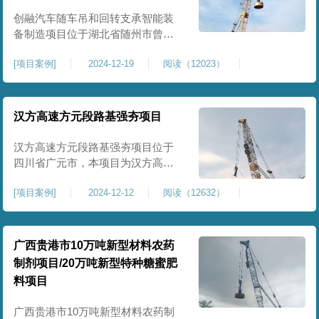
临近建筑物的场地界限开挖减震沟
创融汽车随车吊和回转支承智能装
备制造项目位于湖北省随州市曾都
区，项目上层拟建生产车间及其配
[
项目案例
]
2024-12-19
阅读（12023）
套设置，本次对主要对项目生产车
间区域进行强夯施工，面积约为
20000平方米，要求经强夯后地基承
载力不低于140Kpa。康尚强夯公司
汉方高速方元段路基强夯项目
于2024年12月15日组织设备人员进
场，设备型号为ZRYG3500C，施工
汉方高速方元段路基强夯项目位于
作业人员按照设计严格施工。
四川省广元市，本项目为汉方高速
方元段路基加固施工，面积约
[
项目案例
]
2024-12-12
阅读（12632）
240000平方米，施工周期长，待路
基回填达到设计标高后，强夯施工
一次。我司于土方单位交叉作业。
康尚强夯公司于2024年10月20日安
广西贵港市10万吨新型材料农药
排设备人员进场，按照图纸设计施
制剂项目/20万吨新型特种糖蜜肥
工。
料项目
广西贵港市10万吨新型材料农药制