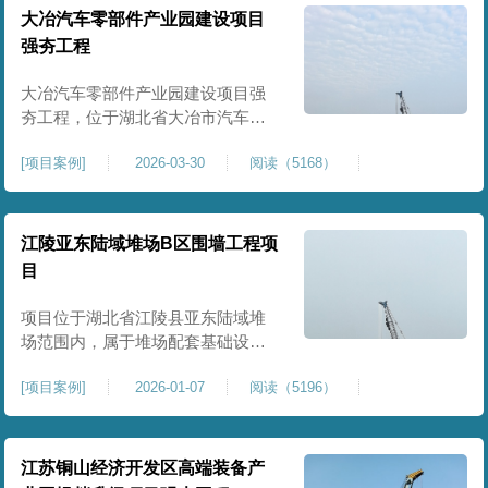
块。项目场地为园区新建建设用
大冶汽车零部件产业园建设项目
地，原始场地土质松散、土层固结
强夯工程
不均匀、孔隙较大、地基承载力偏
弱。新能源产业园厂房及配套设施
大冶汽车零部件产业园建设项目强
对
夯工程，位于湖北省大冶市汽车零
部件产业园规划地块内，是园区工
[
项目案例
]
2026-03-30
阅读（5168）
业厂房、生产车间及配套附属设施
建设的前置基础性地基处理工程。
项目场地为园区新建工业建设用
地，原始场地土层松散、土质均匀
江陵亚东陆域堆场B区围墙工程项
性较差、土体固结度不足，天然地
目
基承载力偏低。汽车零部件生产厂
房对地基平整度、整体刚度、沉降
项目位于湖北省江陵县亚东陆域堆
控
场范围内，属于堆场配套基础设施
加固改造项目，主要服务于场区围
[
项目案例
]
2026-01-07
阅读（5196）
墙及附属设施建设，是保障场区边
界围护结构稳定、提升场地整体建
设标准的前置关键工程，本项目强
夯处理总面积20000㎡，施工范围为
江苏铜山经济开发区高端装备产
陆域堆场B区围墙沿线及配套场地。