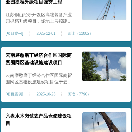
业园提档升级项目强夯工程
原场地土层松散、回填不均、固结
程度差，地基承载力较低，且堆
江苏铜山经济开发区高端装备产业
园提档升级项目，场地上层拟建厂
房、生产车间、办公楼及配套设
[
项目案例
]
2025-12-01
阅读（11002）
施。占地面积约130000㎡.项目采用
强夯工艺对地基进行加固处理，确
保处理后地基承载力特征值
≥100kPa、压实系数≥0.94、压缩模
云南磨憨磨丁经济合作区国际商
量≥5MPa，工程实施后将有效提升
贸围网区基础设施建设项目
场地整体承载力与均匀性，消除不
均匀沉降隐患，为园区高端装备产
云南磨憨磨丁经济合作区国际商贸
业项目
围网区基础设施建设项目位于云南
省西双版纳磨憨镇，是合作区跨境
[
项目案例
]
2025-10-23
阅读（7796）
商贸、口岸监管、通关查验的重要
基础设施工程。项目建设内容主要
为场地地基处理，处理总面积约 5
万平方米，采用强夯加固施工工
六盘水木岗镇农产品仓储建设项
艺，通过全场地强夯提升地基承载
目
力、消除不均匀沉降，满足围网区