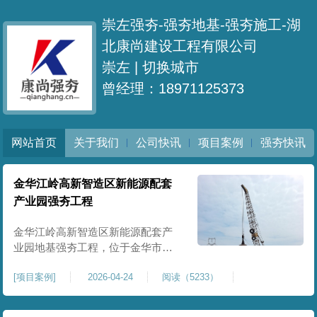
崇左强夯-强夯地基-强夯施工-湖
北康尚建设工程有限公司
崇左 |
切换城市
曾经理：18971125373
网站首页
关于我们
公司快讯
项目案例
强夯快讯
金华江岭高新智造区新能源配套
产业园强夯工程
金华江岭高新智造区新能源配套产
业园地基强夯工程，位于金华市江
岭高新智造区内，，属于高新产业
[
项目案例
]
2026-04-24
阅读（5233）
园区重点基建配套项目。本项目地
基强夯处理总面积40000㎡，施工范
围为新能源配套产业园核心建设地