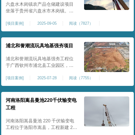
后续建（构）筑物及重型作业场地
六盘水木岗镇农产品仓储建设项目
使
坐落于贵州省六盘水市木岗镇。场
地规划新建标准化农产品仓储库
[
项目案例
]
2025-09-05
阅读（7827）
房、分拣车间、配套附属用房等设
施。项目原始场地为新建建设用
地，土层分布不均、土体松散、天
然固结程度较低，地基整体承载力
浦北和誉潮流玩具地基强夯项目
偏弱、均匀性不足。农产品仓储建
筑需长期承受货物堆放荷载，对地
浦北和誉潮流玩具地基强夯工程位
基沉降稳定性、整体密实度要求较
于广西钦州市浦北县工业园区，场
高，
地规划建设玩具生产厂房、配套办
[
项目案例
]
2025-07-28
阅读（7755）
公及生活附属设施。原始场地为新
建园区待开发地块，土体回填不
均、土质松散、固结度不足，场地
承载力与整体均匀性较差，若直接
河南洛阳嵩县曼池220千伏输变电
施工易出现地基不均匀沉降、地面
工程
开裂、墙体变形等质量问题，无法
满足工业厂房长期荷载及规范建设
河南洛阳嵩县曼池 220 千伏输变电
标
工程位于洛阳市嵩县，工程新建 220
千伏变电站。本次地基处理强夯面