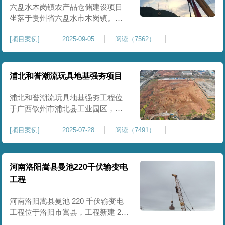
后续建（构）筑物及重型作业场地
六盘水木岗镇农产品仓储建设项目
使
坐落于贵州省六盘水市木岗镇。场
地规划新建标准化农产品仓储库
[
项目案例
]
2025-09-05
阅读（7562）
房、分拣车间、配套附属用房等设
施。项目原始场地为新建建设用
地，土层分布不均、土体松散、天
然固结程度较低，地基整体承载力
浦北和誉潮流玩具地基强夯项目
偏弱、均匀性不足。农产品仓储建
筑需长期承受货物堆放荷载，对地
浦北和誉潮流玩具地基强夯工程位
基沉降稳定性、整体密实度要求较
于广西钦州市浦北县工业园区，场
高，
地规划建设玩具生产厂房、配套办
[
项目案例
]
2025-07-28
阅读（7491）
公及生活附属设施。原始场地为新
建园区待开发地块，土体回填不
均、土质松散、固结度不足，场地
承载力与整体均匀性较差，若直接
河南洛阳嵩县曼池220千伏输变电
施工易出现地基不均匀沉降、地面
工程
开裂、墙体变形等质量问题，无法
满足工业厂房长期荷载及规范建设
河南洛阳嵩县曼池 220 千伏输变电
标
工程位于洛阳市嵩县，工程新建 220
千伏变电站。本次地基处理强夯面