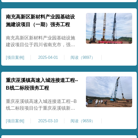
农业灌溉蓄水配套建设，为后续蓄
水池主体施工筑牢地基基础，保障
灌区水利设施长期稳定运行。本工
南充高新区新材料产业园基础设
程核心施工内容为蓄水池场地地基
施建设项目（一期）强夯工程
强夯加固处理，总强夯施工面积
25000㎡，施工完成后场地上部将新
南充高新区新材料产业园基础设施
建设项目位于四川省南充市，强夯
总面积约 300000㎡，针对园区场地
[
项目案例
]
2025-04-01
阅读（9897）
软弱土、回填土等复杂地质，采用
强夯地基加固，深层加固地基、提
升承载力、严控工后沉降，为厂
房、道路及配套设施筑牢基础。本
重庆巫溪镇高速入城连接道工程--
项目施工作业面积大，我司将整个
B线二标段强夯工程
场地施工区域合理划分为若干个区
段，分区分段施工，投入强夯设备3
重庆巫溪镇高速入城连接道工程--B
线二标段项目位于重庆巫溪镇新建
入城高速，本项目场地为分段回填
[
项目案例
]
2025-03-10
阅读（9659）
形成，回填完成，强夯施工一次，
极大考验我司与土方单位交叉施工
能力。每标段强夯施工完成，现场