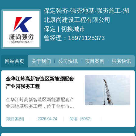
保定强夯-强夯地基-强夯施工-湖
北康尚建设工程有限公司
保定 |
切换城市
曾经理：18971125373
网站首页
关于我们
公司快讯
项目案例
强夯快讯
金华江岭高新智造区新能源配套
产业园强夯工程
金华江岭高新智造区新能源配套产
业园地基强夯工程，位于金华市江
岭高新智造区内，，属于高新产业
[
项目案例
]
2026-04-24
阅读（5082）
园区重点基建配套项目。本项目地
基强夯处理总面积40000㎡，施工范
围为新能源配套产业园核心建设地