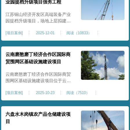
业园提档升级项目强夯工程
原场地土层松散、回填不均、固结
程度差，地基承载力较低，且堆
江苏铜山经济开发区高端装备产业
园提档升级项目，场地上层拟建厂
房、生产车间、办公楼及配套设
[
项目案例
]
2025-12-01
阅读（10833）
施。占地面积约130000㎡.项目采用
强夯工艺对地基进行加固处理，确
保处理后地基承载力特征值
≥100kPa、压实系数≥0.94、压缩模
云南磨憨磨丁经济合作区国际商
量≥5MPa，工程实施后将有效提升
贸围网区基础设施建设项目
场地整体承载力与均匀性，消除不
均匀沉降隐患，为园区高端装备产
云南磨憨磨丁经济合作区国际商贸
业项目
围网区基础设施建设项目位于云南
省西双版纳磨憨镇，是合作区跨境
[
项目案例
]
2025-10-23
阅读（7510）
商贸、口岸监管、通关查验的重要
基础设施工程。项目建设内容主要
为场地地基处理，处理总面积约 5
万平方米，采用强夯加固施工工
六盘水木岗镇农产品仓储建设项
艺，通过全场地强夯提升地基承载
目
力、消除不均匀沉降，满足围网区