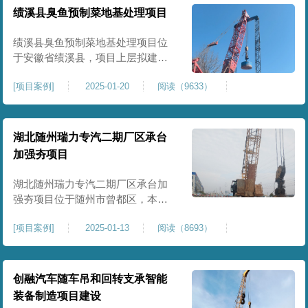
工程师组织三方验收一次，确认工
绩溪县臭鱼预制菜地基处理项目
程量，严格把控每标段施工区域的
施工质量，确保工程整体质量。在
绩溪县臭鱼预制菜地基处理项目位
施工过程中我司严格按照设计规范
于安徽省绩溪县，项目上层拟建生
产车间及其配套设施，面积约6万平
[
项目案例
]
2025-01-20
阅读（9633）
米。本项目场地后续使用要求较
高，设计拟采用大夯击能进行场地
地基加固处理，我司配备FW5000A
大型强夯机一台，并配备28m龙门架
湖北随州瑞力专汽二期厂区承台
一幅辅助高能级强夯施工，配备
加强夯项目
85T，直径为2m，高度为2.2m的柱
锤一个，柱锤接地面积更小，强夯
湖北随州瑞力专汽二期厂区承台加
穿透
强夯项目位于随州市曾都区，本项
目为加固建筑基础区域地基，设计
[
项目案例
]
2025-01-13
阅读（8693）
要求采用强夯置换工艺进行加固处
理，要求经处理深度不小于8米，地
基承载力不小于180Kpa，该项目场
地周边已有建筑物，且本项目采用
创融汽车随车吊和回转支承智能
夯击能较大，夯击次数较多，为确
装备制造项目建设
保场地临近建筑物安全性，我司在