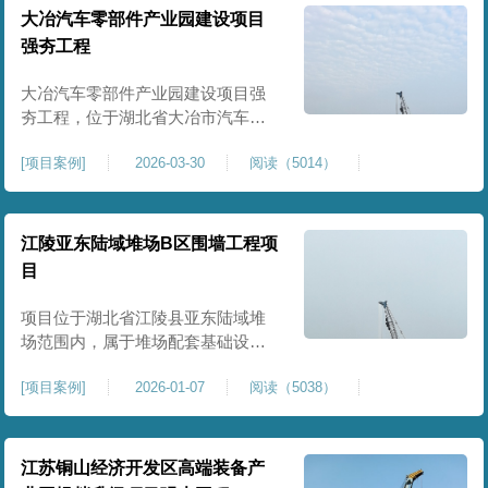
块。项目场地为园区新建建设用
大冶汽车零部件产业园建设项目
地，原始场地土质松散、土层固结
强夯工程
不均匀、孔隙较大、地基承载力偏
弱。新能源产业园厂房及配套设施
大冶汽车零部件产业园建设项目强
对
夯工程，位于湖北省大冶市汽车零
部件产业园规划地块内，是园区工
[
项目案例
]
2026-03-30
阅读（5014）
业厂房、生产车间及配套附属设施
建设的前置基础性地基处理工程。
项目场地为园区新建工业建设用
地，原始场地土层松散、土质均匀
江陵亚东陆域堆场B区围墙工程项
性较差、土体固结度不足，天然地
目
基承载力偏低。汽车零部件生产厂
房对地基平整度、整体刚度、沉降
项目位于湖北省江陵县亚东陆域堆
控
场范围内，属于堆场配套基础设施
加固改造项目，主要服务于场区围
[
项目案例
]
2026-01-07
阅读（5038）
墙及附属设施建设，是保障场区边
界围护结构稳定、提升场地整体建
设标准的前置关键工程，本项目强
夯处理总面积20000㎡，施工范围为
江苏铜山经济开发区高端装备产
陆域堆场B区围墙沿线及配套场地。