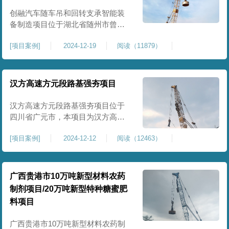
临近建筑物的场地界限开挖减震沟
创融汽车随车吊和回转支承智能装
备制造项目位于湖北省随州市曾都
区，项目上层拟建生产车间及其配
[
项目案例
]
2024-12-19
阅读（11879）
套设置，本次对主要对项目生产车
间区域进行强夯施工，面积约为
20000平方米，要求经强夯后地基承
载力不低于140Kpa。康尚强夯公司
汉方高速方元段路基强夯项目
于2024年12月15日组织设备人员进
场，设备型号为ZRYG3500C，施工
汉方高速方元段路基强夯项目位于
作业人员按照设计严格施工。
四川省广元市，本项目为汉方高速
方元段路基加固施工，面积约
[
项目案例
]
2024-12-12
阅读（12463）
240000平方米，施工周期长，待路
基回填达到设计标高后，强夯施工
一次。我司于土方单位交叉作业。
康尚强夯公司于2024年10月20日安
广西贵港市10万吨新型材料农药
排设备人员进场，按照图纸设计施
制剂项目/20万吨新型特种糖蜜肥
工。
料项目
广西贵港市10万吨新型材料农药制