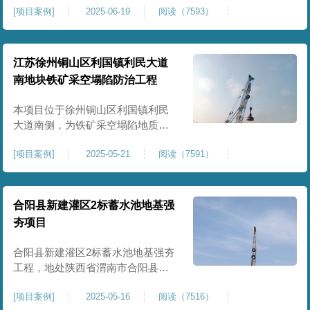
[
项目案例
]
2025-06-19
阅读（7593）
积约 20000 平方米，采用满场强夯
加固方式改善场地工程地质条件，
有效提高地基承载力、控制不均匀
沉降，满足变电站各类构支架、电
江苏徐州铜山区利国镇利民大道
气设备及配套设施建设标准。本项
南地块铁矿采空塌陷防治工程
目是嵩县重要电力基础设施，投运
后优化区域电网布局，增强当
本项目位于徐州铜山区利国镇利民
大道南侧，为铁矿采空塌陷地质灾
害防治工程，强夯处理总面积约
[
项目案例
]
2025-05-21
阅读（7591）
35000㎡。针对区域铁矿开采遗留的
地层松散、裂隙发育、塌陷沉降等
隐患，采用强夯工艺加固场地地
基，消除采空地质风险，提升场地
合阳县新建灌区2标蓄水池地基强
整体稳定性与承载力，彻底改善地
夯项目
块建设条件，实现矿区地质灾害治
理与土地安全利用。
合阳县新建灌区2标蓄水池地基强夯
工程，地处陕西省渭南市合阳县，
是区域新建灌区配套水利基础设施
[
项目案例
]
2025-05-16
阅读（7516）
的关键前置工程，主要服务于片区