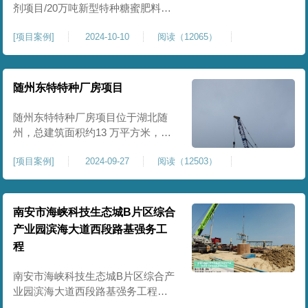
剂项目/20万吨新型特种糖蜜肥料项
目位于贵港市覃塘区，项目分为两
[
项目案例
]
2024-10-10
阅读（12065）
期施工，一期为10万吨新型材料农
药制剂项目施工，二期为20万吨新
型特种糖蜜肥料项目，两期项目都
采用基础承台加强夯和普通强夯施
随州东特特种厂房项目
工两种施工模式。为确保后期地基
使用要求，单独对基础承台位置地
随州东特特种厂房项目位于湖北随
基进行置换加强夯，其他区域采用
州，总建筑面积约13 万平方米，为
重型特种装备生产厂房，对地基承
[
项目案例
]
2024-09-27
阅读（12503）
载力与均匀性要求严苛。项目于
2024 年 9 月正式开工，地基处理采
用高能级强夯施工工艺，通过大吨
位重锤动力固结，全面提升场地密
南安市海峡科技生态城B片区综合
实度与承载性能，满足重载车间、
产业园滨海大道西段路基强务工
设备基础与行车轨道的长期稳定运
程
行要求。项目严格遵循强夯地基处
南安市海峡科技生态城B片区综合产
业园滨海大道西段路基强务工程位
于泉州市滨海东大道，项目土层为