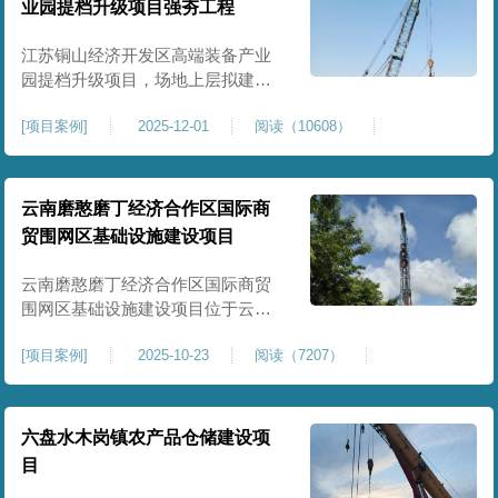
业园提档升级项目强夯工程
原场地土层松散、回填不均、固结
程度差，地基承载力较低，且堆
江苏铜山经济开发区高端装备产业
园提档升级项目，场地上层拟建厂
房、生产车间、办公楼及配套设
[
项目案例
]
2025-12-01
阅读（10608）
施。占地面积约130000㎡.项目采用
强夯工艺对地基进行加固处理，确
保处理后地基承载力特征值
≥100kPa、压实系数≥0.94、压缩模
云南磨憨磨丁经济合作区国际商
量≥5MPa，工程实施后将有效提升
贸围网区基础设施建设项目
场地整体承载力与均匀性，消除不
均匀沉降隐患，为园区高端装备产
云南磨憨磨丁经济合作区国际商贸
业项目
围网区基础设施建设项目位于云南
省西双版纳磨憨镇，是合作区跨境
[
项目案例
]
2025-10-23
阅读（7207）
商贸、口岸监管、通关查验的重要
基础设施工程。项目建设内容主要
为场地地基处理，处理总面积约 5
万平方米，采用强夯加固施工工
六盘水木岗镇农产品仓储建设项
艺，通过全场地强夯提升地基承载
目
力、消除不均匀沉降，满足围网区