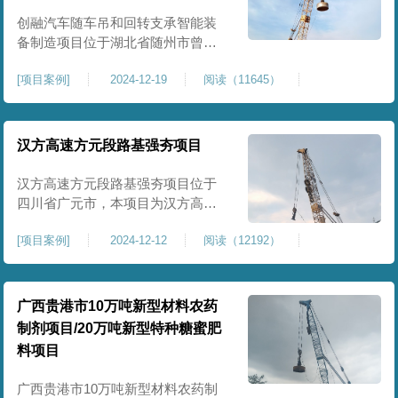
临近建筑物的场地界限开挖减震沟
创融汽车随车吊和回转支承智能装
备制造项目位于湖北省随州市曾都
区，项目上层拟建生产车间及其配
[
项目案例
]
2024-12-19
阅读（11645）
套设置，本次对主要对项目生产车
间区域进行强夯施工，面积约为
20000平方米，要求经强夯后地基承
载力不低于140Kpa。康尚强夯公司
汉方高速方元段路基强夯项目
于2024年12月15日组织设备人员进
场，设备型号为ZRYG3500C，施工
汉方高速方元段路基强夯项目位于
作业人员按照设计严格施工。
四川省广元市，本项目为汉方高速
方元段路基加固施工，面积约
[
项目案例
]
2024-12-12
阅读（12192）
240000平方米，施工周期长，待路
基回填达到设计标高后，强夯施工
一次。我司于土方单位交叉作业。
康尚强夯公司于2024年10月20日安
广西贵港市10万吨新型材料农药
排设备人员进场，按照图纸设计施
制剂项目/20万吨新型特种糖蜜肥
工。
料项目
广西贵港市10万吨新型材料农药制