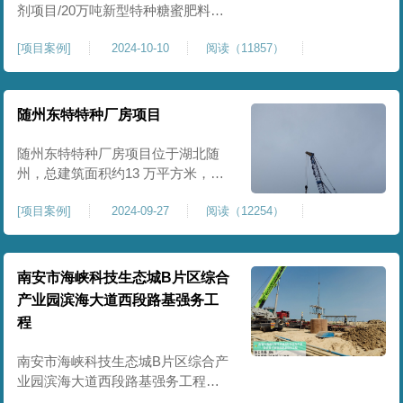
剂项目/20万吨新型特种糖蜜肥料项
目位于贵港市覃塘区，项目分为两
[
项目案例
]
2024-10-10
阅读（11857）
期施工，一期为10万吨新型材料农
药制剂项目施工，二期为20万吨新
型特种糖蜜肥料项目，两期项目都
采用基础承台加强夯和普通强夯施
随州东特特种厂房项目
工两种施工模式。为确保后期地基
使用要求，单独对基础承台位置地
随州东特特种厂房项目位于湖北随
基进行置换加强夯，其他区域采用
州，总建筑面积约13 万平方米，为
重型特种装备生产厂房，对地基承
[
项目案例
]
2024-09-27
阅读（12254）
载力与均匀性要求严苛。项目于
2024 年 9 月正式开工，地基处理采
用高能级强夯施工工艺，通过大吨
位重锤动力固结，全面提升场地密
南安市海峡科技生态城B片区综合
实度与承载性能，满足重载车间、
产业园滨海大道西段路基强务工
设备基础与行车轨道的长期稳定运
程
行要求。项目严格遵循强夯地基处
南安市海峡科技生态城B片区综合产
业园滨海大道西段路基强务工程位
于泉州市滨海东大道，项目土层为