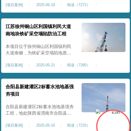
[
项目案例
]
2025-06-19
阅读（7272）
积约 20000 平方米，采用满场强夯
加固方式改善场地工程地质条件，
有效提高地基承载力、控制不均匀
沉降，满足变电站各类构支架、电
江苏徐州铜山区利国镇利民大道
气设备及配套设施建设标准。本项
南地块铁矿采空塌陷防治工程
目是嵩县重要电力基础设施，投运
后优化区域电网布局，增强当
本项目位于徐州铜山区利国镇利民
大道南侧，为铁矿采空塌陷地质灾
害防治工程，强夯处理总面积约
[
项目案例
]
2025-05-21
阅读（7280）
35000㎡。针对区域铁矿开采遗留的
地层松散、裂隙发育、塌陷沉降等
隐患，采用强夯工艺加固场地地
基，消除采空地质风险，提升场地
合阳县新建灌区2标蓄水池地基强
整体稳定性与承载力，彻底改善地
夯项目
块建设条件，实现矿区地质灾害治
理与土地安全利用。
合阳县新建灌区2标蓄水池地基强夯
工程，地处陕西省渭南市合阳县，
是区域新建灌区配套水利基础设施
[
项目案例
]
2025-05-16
阅读（7233）
的关键前置工程，主要服务于片区