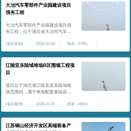
块。项目场地为园区新建建设用
大冶汽车零部件产业园建设项目
地，原始场地土质松散、土层固结
强夯工程
不均匀、孔隙较大、地基承载力偏
弱。新能源产业园厂房及配套设施
大冶汽车零部件产业园建设项目强
对
夯工程，位于湖北省大冶市汽车零
部件产业园规划地块内，是园区工
[
项目案例
]
2026-03-30
阅读（4786）
业厂房、生产车间及配套附属设施
建设的前置基础性地基处理工程。
项目场地为园区新建工业建设用
地，原始场地土层松散、土质均匀
江陵亚东陆域堆场B区围墙工程项
性较差、土体固结度不足，天然地
目
基承载力偏低。汽车零部件生产厂
房对地基平整度、整体刚度、沉降
项目位于湖北省江陵县亚东陆域堆
控
场范围内，属于堆场配套基础设施
加固改造项目，主要服务于场区围
[
项目案例
]
2026-01-07
阅读（4804）
墙及附属设施建设，是保障场区边
界围护结构稳定、提升场地整体建
设标准的前置关键工程，本项目强
夯处理总面积20000㎡，施工范围为
江苏铜山经济开发区高端装备产
陆域堆场B区围墙沿线及配套场地。