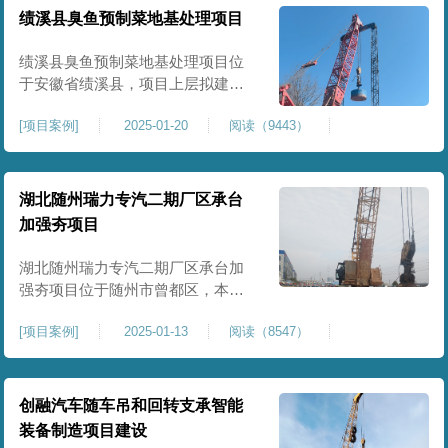
工程师组织三方验收一次，确认工
绩溪县臭鱼预制菜地基处理项目
程量，严格把控每标段施工区域的
施工质量，确保工程整体质量。在
绩溪县臭鱼预制菜地基处理项目位
施工过程中我司严格按照设计规范
于安徽省绩溪县，项目上层拟建生
产车间及其配套设施，面积约6万平
[
项目案例
]
2025-01-20
阅读（9443）
米。本项目场地后续使用要求较
高，设计拟采用大夯击能进行场地
地基加固处理，我司配备FW5000A
大型强夯机一台，并配备28m龙门架
湖北随州瑞力专汽二期厂区承台
一幅辅助高能级强夯施工，配备
加强夯项目
85T，直径为2m，高度为2.2m的柱
锤一个，柱锤接地面积更小，强夯
湖北随州瑞力专汽二期厂区承台加
穿透
强夯项目位于随州市曾都区，本项
目为加固建筑基础区域地基，设计
[
项目案例
]
2025-01-13
阅读（8547）
要求采用强夯置换工艺进行加固处
理，要求经处理深度不小于8米，地
基承载力不小于180Kpa，该项目场
地周边已有建筑物，且本项目采用
创融汽车随车吊和回转支承智能
夯击能较大，夯击次数较多，为确
装备制造项目建设
保场地临近建筑物安全性，我司在