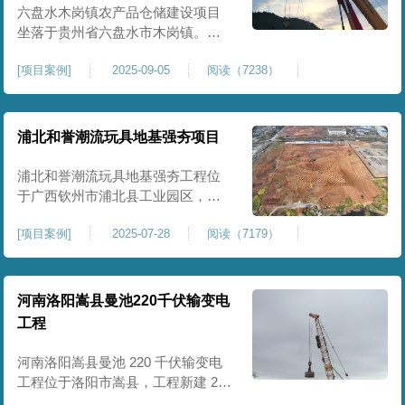
后续建（构）筑物及重型作业场地
六盘水木岗镇农产品仓储建设项目
使
坐落于贵州省六盘水市木岗镇。场
地规划新建标准化农产品仓储库
[
项目案例
]
2025-09-05
阅读（7238）
房、分拣车间、配套附属用房等设
施。项目原始场地为新建建设用
地，土层分布不均、土体松散、天
然固结程度较低，地基整体承载力
浦北和誉潮流玩具地基强夯项目
偏弱、均匀性不足。农产品仓储建
筑需长期承受货物堆放荷载，对地
浦北和誉潮流玩具地基强夯工程位
基沉降稳定性、整体密实度要求较
于广西钦州市浦北县工业园区，场
高，
地规划建设玩具生产厂房、配套办
[
项目案例
]
2025-07-28
阅读（7179）
公及生活附属设施。原始场地为新
建园区待开发地块，土体回填不
均、土质松散、固结度不足，场地
承载力与整体均匀性较差，若直接
河南洛阳嵩县曼池220千伏输变电
施工易出现地基不均匀沉降、地面
工程
开裂、墙体变形等质量问题，无法
满足工业厂房长期荷载及规范建设
河南洛阳嵩县曼池 220 千伏输变电
标
工程位于洛阳市嵩县，工程新建 220
千伏变电站。本次地基处理强夯面