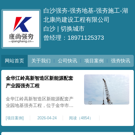
白沙强夯-强夯地基-强夯施工-湖
北康尚建设工程有限公司
白沙 |
切换城市
曾经理：18971125373
网站首页
关于我们
公司快讯
项目案例
强夯快讯
金华江岭高新智造区新能源配套
产业园强夯工程
金华江岭高新智造区新能源配套产
业园地基强夯工程，位于金华市江
岭高新智造区内，，属于高新产业
[
项目案例
]
2026-04-24
阅读（4854）
园区重点基建配套项目。本项目地
基强夯处理总面积40000㎡，施工范
围为新能源配套产业园核心建设地