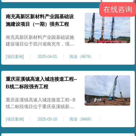
农业灌溉蓄水配套建设，为后续蓄
在线咨询
水池主体施工筑牢地基基础，保障
灌区水利设施长期稳定运行。本工
南充高新区新材料产业园基础设
程核心施工内容为蓄水池场地地基
施建设项目（一期）强夯工程
强夯加固处理，总强夯施工面积
25000㎡，施工完成后场地上部将新
南充高新区新材料产业园基础设施
建设项目位于四川省南充市，强夯
总面积约 300000㎡，针对园区场地
[
项目案例
]
2025-04-01
阅读（9679）
软弱土、回填土等复杂地质，采用
强夯地基加固，深层加固地基、提
升承载力、严控工后沉降，为厂
房、道路及配套设施筑牢基础。本
重庆巫溪镇高速入城连接道工程--
项目施工作业面积大，我司将整个
B线二标段强夯工程
场地施工区域合理划分为若干个区
段，分区分段施工，投入强夯设备3
重庆巫溪镇高速入城连接道工程--B
线二标段项目位于重庆巫溪镇新建
入城高速，本项目场地为分段回填
[
项目案例
]
2025-03-10
阅读（9469）
形成，回填完成，强夯施工一次，
极大考验我司与土方单位交叉施工
能力。每标段强夯施工完成，现场