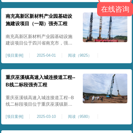
农业灌溉蓄水配套建设，为后续蓄
在线咨询
水池主体施工筑牢地基基础，保障
灌区水利设施长期稳定运行。本工
南充高新区新材料产业园基础设
程核心施工内容为蓄水池场地地基
施建设项目（一期）强夯工程
强夯加固处理，总强夯施工面积
25000㎡，施工完成后场地上部将新
南充高新区新材料产业园基础设施
建设项目位于四川省南充市，强夯
总面积约 300000㎡，针对园区场地
[
项目案例
]
2025-04-01
阅读（9825）
软弱土、回填土等复杂地质，采用
强夯地基加固，深层加固地基、提
升承载力、严控工后沉降，为厂
房、道路及配套设施筑牢基础。本
重庆巫溪镇高速入城连接道工程--
项目施工作业面积大，我司将整个
B线二标段强夯工程
场地施工区域合理划分为若干个区
段，分区分段施工，投入强夯设备3
重庆巫溪镇高速入城连接道工程--B
线二标段项目位于重庆巫溪镇新建
入城高速，本项目场地为分段回填
[
项目案例
]
2025-03-10
阅读（9580）
形成，回填完成，强夯施工一次，
极大考验我司与土方单位交叉施工
能力。每标段强夯施工完成，现场