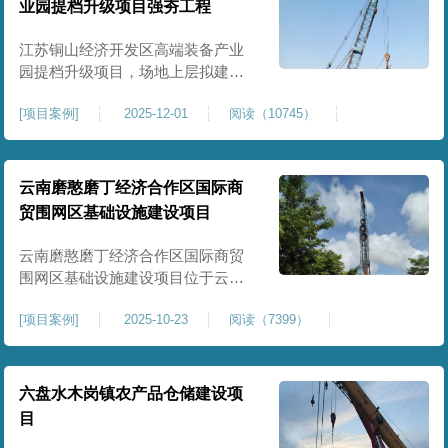
业园提档升级项目强夯工程
原场地土层松散、回填不均、固结
程度差，地基承载力较低，且堆
江苏铜山经济开发区高端装备产业
园提档升级项目，场地上层拟建厂
房、生产车间、办公楼及配套设
[
项目案例
]
2025-12-01
阅读（10745）
施。占地面积约130000㎡.项目采用
强夯工艺对地基进行加固处理，确
保处理后地基承载力特征值
≥100kPa、压实系数≥0.94、压缩模
云南磨憨磨丁经济合作区国际商
量≥5MPa，工程实施后将有效提升
贸围网区基础设施建设项目
场地整体承载力与均匀性，消除不
均匀沉降隐患，为园区高端装备产
云南磨憨磨丁经济合作区国际商贸
业项目
围网区基础设施建设项目位于云南
省西双版纳磨憨镇，是合作区跨境
[
项目案例
]
2025-10-23
阅读（7399）
商贸、口岸监管、通关查验的重要
基础设施工程。项目建设内容主要
为场地地基处理，处理总面积约 5
万平方米，采用强夯加固施工工
六盘水木岗镇农产品仓储建设项
艺，通过全场地强夯提升地基承载
目
力、消除不均匀沉降，满足围网区