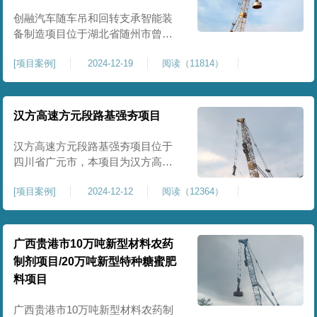
临近建筑物的场地界限开挖减震沟
创融汽车随车吊和回转支承智能装
备制造项目位于湖北省随州市曾都
区，项目上层拟建生产车间及其配
[
项目案例
]
2024-12-19
阅读（11814）
套设置，本次对主要对项目生产车
间区域进行强夯施工，面积约为
20000平方米，要求经强夯后地基承
载力不低于140Kpa。康尚强夯公司
汉方高速方元段路基强夯项目
于2024年12月15日组织设备人员进
场，设备型号为ZRYG3500C，施工
汉方高速方元段路基强夯项目位于
作业人员按照设计严格施工。
四川省广元市，本项目为汉方高速
方元段路基加固施工，面积约
[
项目案例
]
2024-12-12
阅读（12364）
240000平方米，施工周期长，待路
基回填达到设计标高后，强夯施工
一次。我司于土方单位交叉作业。
康尚强夯公司于2024年10月20日安
广西贵港市10万吨新型材料农药
排设备人员进场，按照图纸设计施
制剂项目/20万吨新型特种糖蜜肥
工。
料项目
广西贵港市10万吨新型材料农药制