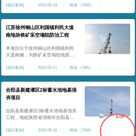
[
项目案例
]
2025-06-19
阅读（7493）
积约 20000 平方米，采用满场强夯
加固方式改善场地工程地质条件，
有效提高地基承载力、控制不均匀
沉降，满足变电站各类构支架、电
江苏徐州铜山区利国镇利民大道
气设备及配套设施建设标准。本项
南地块铁矿采空塌陷防治工程
目是嵩县重要电力基础设施，投运
后优化区域电网布局，增强当
本项目位于徐州铜山区利国镇利民
大道南侧，为铁矿采空塌陷地质灾
害防治工程，强夯处理总面积约
[
项目案例
]
2025-05-21
阅读（7481）
35000㎡。针对区域铁矿开采遗留的
地层松散、裂隙发育、塌陷沉降等
隐患，采用强夯工艺加固场地地
基，消除采空地质风险，提升场地
合阳县新建灌区2标蓄水池地基强
整体稳定性与承载力，彻底改善地
夯项目
块建设条件，实现矿区地质灾害治
理与土地安全利用。
合阳县新建灌区2标蓄水池地基强夯
工程，地处陕西省渭南市合阳县，
是区域新建灌区配套水利基础设施
[
项目案例
]
2025-05-16
阅读（7408）
的关键前置工程，主要服务于片区