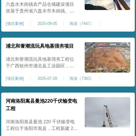
后续建（构）筑物及重型作业场地
六盘水木岗镇农产品仓储建设项目
使
坐落于贵州省六盘水市木岗镇。场
地规划新建标准化农产品仓储库
[
项目案例
]
2025-09-05
阅读（7447）
房、分拣车间、配套附属用房等设
施。项目原始场地为新建建设用
地，土层分布不均、土体松散、天
然固结程度较低，地基整体承载力
浦北和誉潮流玩具地基强夯项目
偏弱、均匀性不足。农产品仓储建
筑需长期承受货物堆放荷载，对地
浦北和誉潮流玩具地基强夯工程位
基沉降稳定性、整体密实度要求较
于广西钦州市浦北县工业园区，场
高，
地规划建设玩具生产厂房、配套办
[
项目案例
]
2025-07-28
阅读（7383）
公及生活附属设施。原始场地为新
建园区待开发地块，土体回填不
均、土质松散、固结度不足，场地
承载力与整体均匀性较差，若直接
河南洛阳嵩县曼池220千伏输变电
施工易出现地基不均匀沉降、地面
工程
开裂、墙体变形等质量问题，无法
满足工业厂房长期荷载及规范建设
河南洛阳嵩县曼池 220 千伏输变电
标
工程位于洛阳市嵩县，工程新建 220
千伏变电站。本次地基处理强夯面