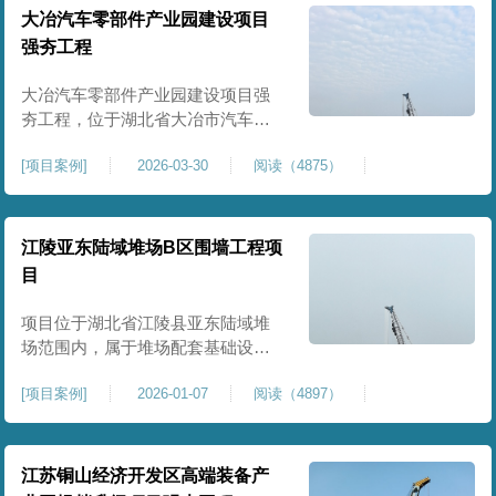
块。项目场地为园区新建建设用
大冶汽车零部件产业园建设项目
地，原始场地土质松散、土层固结
强夯工程
不均匀、孔隙较大、地基承载力偏
弱。新能源产业园厂房及配套设施
大冶汽车零部件产业园建设项目强
对
夯工程，位于湖北省大冶市汽车零
部件产业园规划地块内，是园区工
[
项目案例
]
2026-03-30
阅读（4875）
业厂房、生产车间及配套附属设施
建设的前置基础性地基处理工程。
项目场地为园区新建工业建设用
地，原始场地土层松散、土质均匀
江陵亚东陆域堆场B区围墙工程项
性较差、土体固结度不足，天然地
目
基承载力偏低。汽车零部件生产厂
房对地基平整度、整体刚度、沉降
项目位于湖北省江陵县亚东陆域堆
控
场范围内，属于堆场配套基础设施
加固改造项目，主要服务于场区围
[
项目案例
]
2026-01-07
阅读（4897）
墙及附属设施建设，是保障场区边
界围护结构稳定、提升场地整体建
设标准的前置关键工程，本项目强
夯处理总面积20000㎡，施工范围为
江苏铜山经济开发区高端装备产
陆域堆场B区围墙沿线及配套场地。