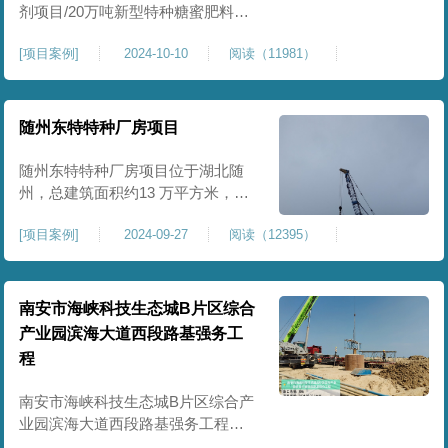
剂项目/20万吨新型特种糖蜜肥料项
目位于贵港市覃塘区，项目分为两
[
项目案例
]
2024-10-10
阅读（11981）
期施工，一期为10万吨新型材料农
药制剂项目施工，二期为20万吨新
型特种糖蜜肥料项目，两期项目都
采用基础承台加强夯和普通强夯施
随州东特特种厂房项目
工两种施工模式。为确保后期地基
使用要求，单独对基础承台位置地
随州东特特种厂房项目位于湖北随
基进行置换加强夯，其他区域采用
州，总建筑面积约13 万平方米，为
重型特种装备生产厂房，对地基承
[
项目案例
]
2024-09-27
阅读（12395）
载力与均匀性要求严苛。项目于
2024 年 9 月正式开工，地基处理采
用高能级强夯施工工艺，通过大吨
位重锤动力固结，全面提升场地密
南安市海峡科技生态城B片区综合
实度与承载性能，满足重载车间、
产业园滨海大道西段路基强务工
设备基础与行车轨道的长期稳定运
程
行要求。项目严格遵循强夯地基处
南安市海峡科技生态城B片区综合产
业园滨海大道西段路基强务工程位
于泉州市滨海东大道，项目土层为