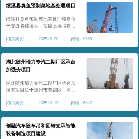
工程师组织三方验收一次，确认工
绩溪县臭鱼预制菜地基处理项目
程量，严格把控每标段施工区域的
施工质量，确保工程整体质量。在
绩溪县臭鱼预制菜地基处理项目位
施工过程中我司严格按照设计规范
于安徽省绩溪县，项目上层拟建生
产车间及其配套设施，面积约6万平
[
项目案例
]
2025-01-20
阅读（9558）
米。本项目场地后续使用要求较
高，设计拟采用大夯击能进行场地
地基加固处理，我司配备FW5000A
大型强夯机一台，并配备28m龙门架
湖北随州瑞力专汽二期厂区承台
一幅辅助高能级强夯施工，配备
加强夯项目
85T，直径为2m，高度为2.2m的柱
锤一个，柱锤接地面积更小，强夯
湖北随州瑞力专汽二期厂区承台加
穿透
强夯项目位于随州市曾都区，本项
目为加固建筑基础区域地基，设计
[
项目案例
]
2025-01-13
阅读（8622）
要求采用强夯置换工艺进行加固处
理，要求经处理深度不小于8米，地
基承载力不小于180Kpa，该项目场
地周边已有建筑物，且本项目采用
创融汽车随车吊和回转支承智能
夯击能较大，夯击次数较多，为确
装备制造项目建设
保场地临近建筑物安全性，我司在